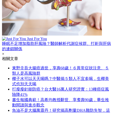
Just For You
睡眠不足增加脂肪肝風險？醫師解析代謝症候群、打鼾與肝病
的連鎖關係
×
相關文章
東野圭吾大腸癌過世，享壽68歲！６異常症狀注意、５
類人是高風險群
椰子水可以天天喝嗎？中醫揭５類人不宜多喝，生椰美
式也別天天喝
打瘦瘦針能防癌？台大醫16萬人研究證實：13種癌症風
險降41%
書生報國典範！高希均教授辭世、享耆壽90歲，畢生推
動閱讀與進步觀念
魚油不是大腦萬靈丹！研究揭高劑量DHA難防失智，這