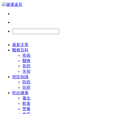
最新文章
醫療百科
疾病
醫療
長照
失智
癌症知識
防癌
抗癌
吃出健康
養生
飲食
營養