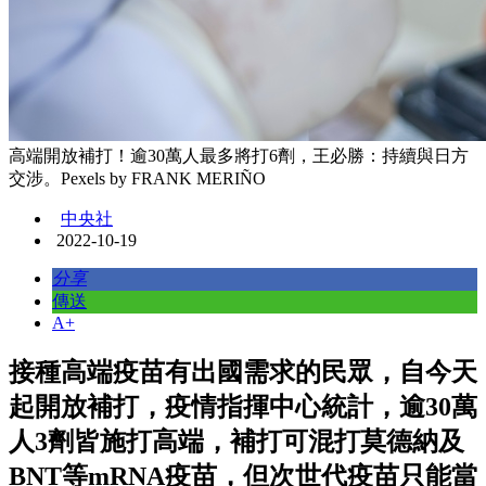
高端開放補打！逾30萬人最多將打6劑，王必勝：持續與日方
交涉。Pexels by FRANK MERIÑO
中央社
2022-10-19
分享
傳送
A+
接種高端疫苗有出國需求的民眾，自今天
起開放補打，疫情指揮中心統計，逾30萬
人3劑皆施打高端，補打可混打莫德納及
BNT等mRNA疫苗，但次世代疫苗只能當