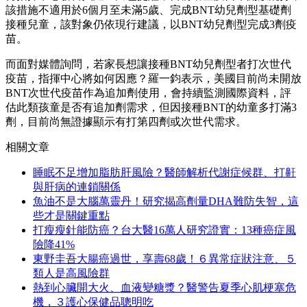
該措施不適用於6個月至未滿5歲、完成BNT幼兒劑型基礎劑
接種兒童，該對象仍依現行建議，以BNT幼兒劑型完成3劑疫
苗。
而面對媒體詢問，若家長想讓接種BNT幼兒劑型者打次世代
疫苗，指揮中心將如何因應？羅一鈞表示，美國目前尚未開放
BNT次世代疫苗作為追加劑使用，會持續監測國際資料，評
估此類孩童是否有追加劑需求，但因接種BNT的幼童多打滿3
劑，目前尚無證據顯示有打第四劑或次世代需求。
相關文章
睡眠不足增加脂肪肝風險？醫師解析代謝症候群、打鼾
與肝病的連鎖關係
魚油不是大腦萬靈丹！研究揭高劑量DHA難防失智，這
些才是關鍵重點
打瘦瘦針能防癌？台大醫16萬人研究證實：13種癌症風
險降41%
東野圭吾大腸癌過世，享壽68歲！６異常症狀注意、５
類人是高風險群
熱到心臟開大火、血液變糖漿？醫警告夏季心肌梗塞危
機，３護心保健品聰明吃