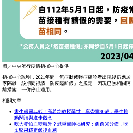
圖／中央流行疫情指揮中心提供
指揮中心說明，2021年間，無症狀或輕症確診者出院後仍應居
家隔離，該期間得請「防疫隔離假」之規定，因現已無相關隔
離措施，一併停止適用。
相關文章
書生報國典範！高希均教授辭世、享耆壽90歲，畢生推
動閱讀與進步觀念
吃大餐怕血糖飆升？減重醫師揭研究：飯前30分鐘，吃
１堅果穩定飯後血糖