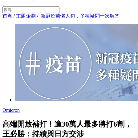
首頁
/
主題企劃
/
新冠疫苗懶人包，多種疑問一次解答
Omicron
高端開放補打！逾30萬人最多將打6劑，
王必勝：持續與日方交涉