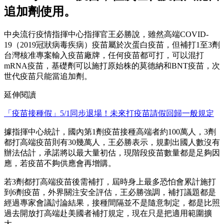
追加劑使用。
中央流行疫情指揮中心指揮官王必勝說，雖然高端COVID-
19（2019冠狀病毒疾病）疫苗屬於次蛋白疫苗，但補打1至3劑
台灣核准專案輸入疫苗廠牌，任何疫苗都可打，可以混打
mRNA疫苗，基礎劑可以施打原始株的莫德納和BNT疫苗，次
世代疫苗只能當追加劑。
延伸閱讀
「疫苗接種假」5/1同步退場！未來打疫苗請假回歸一般規定
據指揮中心統計，國內第1劑疫苗接種高端者約100萬人，3劑
都打高端疫苗則有30幾萬人，王必勝表示，規劃出國人數沒有
辦法估計，承諾將以最大量初估，現階段疫苗數量都是足夠因
應，若疫苗不夠供應會再增購。
若3劑都打高端疫苗後需補打，屆時身上最多恐怕會累計施打
到6劑疫苗，外界關注安全評估，王必勝強調，補打議題都是
經過專家會議討論結果，接種間隔並不是隨意制定，都是比照
過去開放打高端赴美國者補打規定，現在只是把適用範圍擴
大。