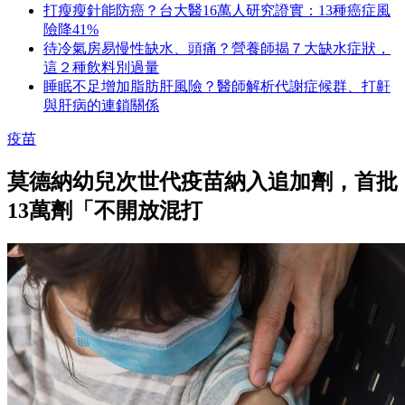
打瘦瘦針能防癌？台大醫16萬人研究證實：13種癌症風
險降41%
待冷氣房易慢性缺水、頭痛？營養師揭７大缺水症狀，
這２種飲料別過量
睡眠不足增加脂肪肝風險？醫師解析代謝症候群、打鼾
與肝病的連鎖關係
疫苗
莫德納幼兒次世代疫苗納入追加劑，首批
13萬劑「不開放混打