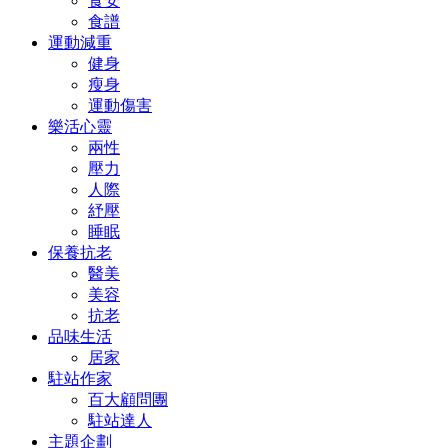
食安
食譜
運動減重
健身
瘦身
運動傷害
樂活心靈
兩性
壓力
人際
紓壓
睡眠
保養抗老
醫美
美容
抗老
品味生活
居家
駐站作家
百大顧問團
駐站達人
主題企劃