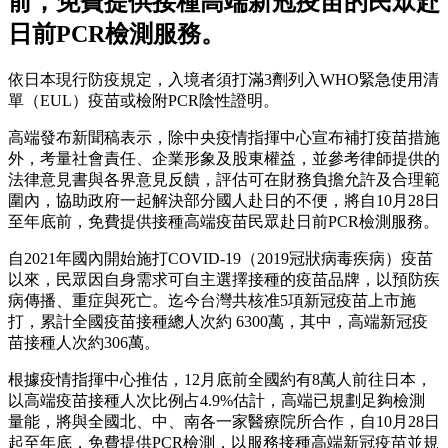
前，免費提供接種高端新冠疫苗的民眾赴
日前PCR檢測服務。
依日本現行防疫規定，入境者須打滿3劑列入WHO緊急使用清
單（EUL）疫苗或檢附PCR陰性證明。
高端發布新聞稿表示，除中央疫情指揮中心宣布補打疫苗措施
外，考量社會責任、企業形象及股東權益，並參考律師提供的
法律意見書與各界意見反饋，評估可在財務負擔允許及合理範
圍內，協助政府一起解決部分國人赴日的不便，將自10月28日
至年底前，免費提供接種高端疫苗民眾赴日前PCR檢測服務。
自2021年國內開始施打COVID-19（2019冠狀病毒疾病）疫苗
以來，民眾因自身需求可自主選擇接種的疫苗品牌，以預防疾
病傳播、重症與死亡。迄今台灣共核准5項新冠疫苗上市施
打，累計全國疫苗接種總人次約 6300萬，其中，高端新冠疫
苗接種人次約306萬。
根據疫情指揮中心推估，12月底前全國約有8萬人前往日本，
以高端疫苗接種人次比例占4.9%估計，高端已規劃足夠檢測
量能，將與全國北、中、南各一家醫療院所合作，自10月28日
起至年底，免費提供PCR檢測，以服務接種高端新冠疫苗並規