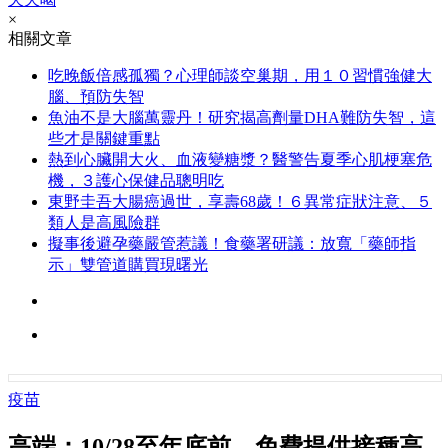
×
相關文章
吃晚飯倍感孤獨？心理師談空巢期，用１０習慣強健大
腦、預防失智
魚油不是大腦萬靈丹！研究揭高劑量DHA難防失智，這
些才是關鍵重點
熱到心臟開大火、血液變糖漿？醫警告夏季心肌梗塞危
機，３護心保健品聰明吃
東野圭吾大腸癌過世，享壽68歲！６異常症狀注意、５
類人是高風險群
擬事後避孕藥嚴管惹議！食藥署研議：放寬「藥師指
示」雙管道購買現曙光
疫苗
高端：10/28至年底前，免費提供接種高