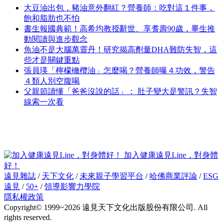
大豆油出包，豬油意外翻紅？營養師：吃對這１件事，
飽和脂肪也不怕
書生報國典範！高希均教授辭世、享耆壽90歲，畢生推
動閱讀與進步觀念
魚油不是大腦萬靈丹！研究揭高劑量DHA難防失智，這
些才是關鍵重點
張員瑛「檸檬橄欖油」怎麼喝？營養師曝４功效，警告
４類人別空腹喝
父親節讀懂「爸爸沒說的話」： 肚子變大是警訊？失智
線索一次看
加入健康遠見Line，對身體
好！
遠見雜誌
/
天下文化
/
未來親子學習平台
/
哈佛商業評論
/
ESG
遠見
/
50+
/
領導影響力學院
隱私權政策
Copyright© 1999~2026 遠見天下文化出版股份有限公司. All
rights reserved.