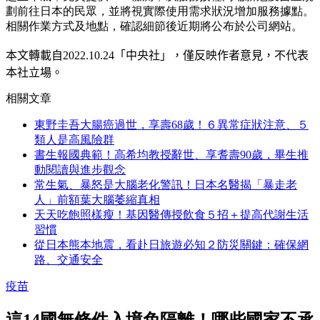
劃前往日本的民眾，並將視實際使用需求狀況增加服務據點。
相關作業方式及地點，確認細節後近期將公布於公司網站。
本文轉載自
2022.10.24
「中央社」
，僅反映作者意見，不代表
本社立場。
相關文章
東野圭吾大腸癌過世，享壽68歲！６異常症狀注意、５
類人是高風險群
書生報國典範！高希均教授辭世、享耆壽90歲，畢生推
動閱讀與進步觀念
常生氣、暴怒是大腦老化警訊！日本名醫揭「暴走老
人」前額葉大腦萎縮真相
天天吃飽照樣瘦！基因醫傳授飲食５招＋提高代謝生活
習慣
從日本熊本地震，看赴日旅遊必知２防災關鍵：確保網
路、交通安全
疫苗