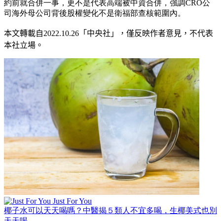
約前就合併一事，更不是代表高端被中資合併，強調CRO公
司海外母公司背後股權變化不是衛福部查核範圍內。
本文轉載自
2022.10.26
「中央社」
，僅反映作者意見，不代表
本社立場。
Just For You
椰子水可以天天喝嗎？中醫揭５類人不宜多喝，生椰美式也別
天天喝