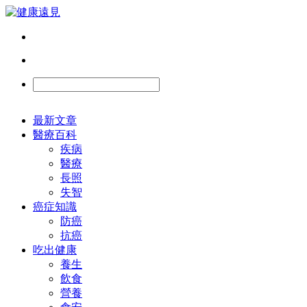
最新文章
醫療百科
疾病
醫療
長照
失智
癌症知識
防癌
抗癌
吃出健康
養生
飲食
營養