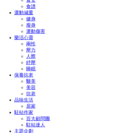
食安
食譜
運動減重
健身
瘦身
運動傷害
樂活心靈
兩性
壓力
人際
紓壓
睡眠
保養抗老
醫美
美容
抗老
品味生活
居家
駐站作家
百大顧問團
駐站達人
主題企劃