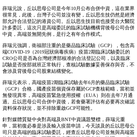
薛瑞元說，丘以思母公司是今年10月公布合併中資，這在業界
很常見，此後，台灣子公司並沒有變，丘以思生技仍然是經濟
部允許合法登記的港資公司。丘以思生技目前也接受台大醫院
許多委託，這次只是高端委託的臨床試驗機構背後母公司合併
中資，高端並無開先例，是行之有年合作模式。
薛瑞元強調，衛福部注重的是藥品臨床試驗（GCP），包含高
端COVID-19（2019冠狀病毒疾病）疫苗2期臨床試驗委託的
CRO公司是否為台灣經濟部核准的合法登記公司，以及臨床
試驗是否按部就班正常執行，查核試驗數據妥善保存與否，不
會涉及背後母公司股東結構變化。
薛瑞元表示，高端疫苗2期臨床試驗去年6月的藥品臨床試驗
（GCP）合格，國產疫苗個資保存屬於GCP查核範疇，當初並
無發現異常，高端疫苗緊急使用授權（EUA）則在去年7月通
過。丘以思母公司合併中資後，若食藥署評估有必要再次確認
資料保存狀況，並不排除重啟GCP可能性。
針對媒體質疑中央對高端及BNT中資議題雙標，薛瑞元重
申，當初復必泰是涉及輸入疫苗申請，今天談及的丘以思母公
司只是高端的臨床試驗委託，經查丘以思母公司並無與高端簽