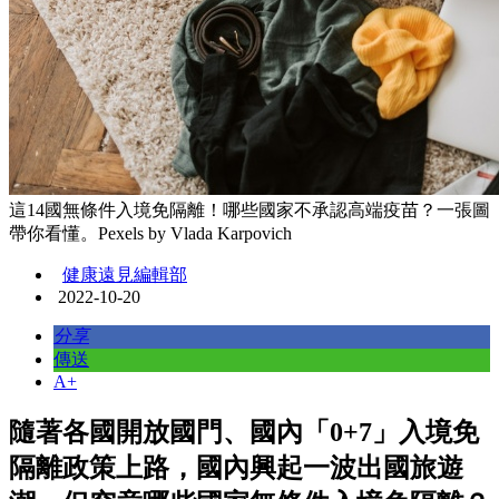
這14國無條件入境免隔離！哪些國家不承認高端疫苗？一張圖
帶你看懂。Pexels by Vlada Karpovich
健康遠見編輯部
2022-10-20
分享
傳送
A+
隨著各國開放國門、國內「0+7」入境免
隔離政策上路，國內興起一波出國旅遊