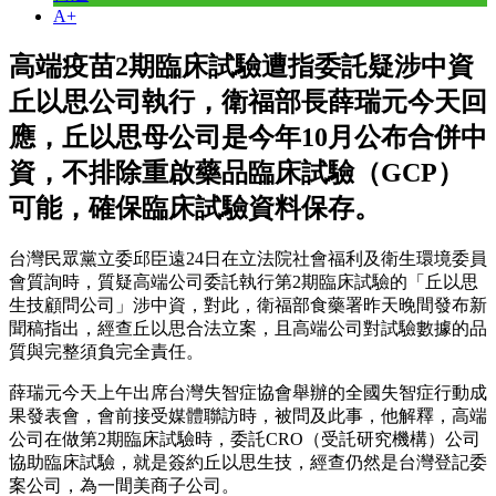
A+
高端疫苗2期臨床試驗遭指委託疑涉中資
丘以思公司執行，衛福部長薛瑞元今天回
應，丘以思母公司是今年10月公布合併中
資，不排除重啟藥品臨床試驗（GCP）
可能，確保臨床試驗資料保存。
台灣民眾黨立委邱臣遠24日在立法院社會福利及衛生環境委員
會質詢時，質疑高端公司委託執行第2期臨床試驗的「丘以思
生技顧問公司」涉中資，對此，衛福部食藥署昨天晚間發布新
聞稿指出，經查丘以思合法立案，且高端公司對試驗數據的品
質與完整須負完全責任。
薛瑞元今天上午出席台灣失智症協會舉辦的全國失智症行動成
果發表會，會前接受媒體聯訪時，被問及此事，他解釋，高端
公司在做第2期臨床試驗時，委託CRO（受託研究機構）公司
協助臨床試驗，就是簽約丘以思生技，經查仍然是台灣登記委
案公司，為一間美商子公司。