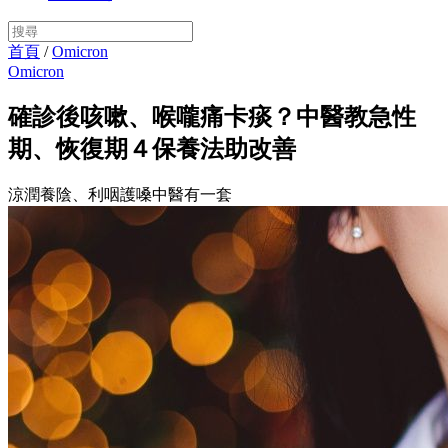
首頁
/
Omicron
Omicron
確診後咳嗽、喉嚨痛卡痰？中醫教急性
期、恢復期４保養法助改善
涼潤養陰、利咽護嗓中醫有一套