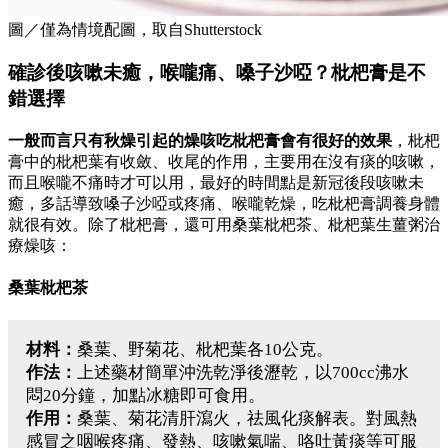
圖／僅為情境配圖，取自Shutterstock
確診後咳嗽未癒，喉嚨痛、嗓子沙啞？枇杷膏是不
錯選擇
一般而言只有秋燥引起的燥咳吃枇杷膏會有很好的效果
，枇杷
膏中的枇杷葉有收斂、收尾的作用，主要用在沒有痰的咳嗽，
而且喉嚨不痛時才可以用，最好的時間點是新冠後段咳嗽未
癒，多話導致嗓子沙啞或疼痛、喉嚨乾燥，吃枇杷膏調養身體
就很有效。
除了枇杷膏，還可用桑葉枇杷茶、
枇杷葉生薑粥
治
療燥咳：
桑葉枇杷茶
材料：
桑葉、野菊花、枇杷葉各10公克。
作法：
上述藥材簡單沖洗乾淨後瀝乾，以700cc沸水
悶20分鐘，加點冰糖即可食用。
作用：
桑葉、菊花清肝瀉火，祛風化痰解表。對風熱
感冒之咽喉疼痛、發熱、咳嗽氣喘、咯吐黃痰等可服