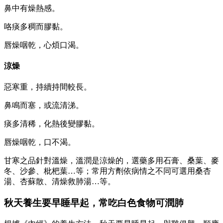
鼻中有燥熱感。
咯痰多稠而膠黏。
唇燥咽乾，心煩口渴。
涼燥
惡寒重，持續持間較長。
鼻鳴而塞，或流清涕。
痰多清稀，化熱後變膠黏。
唇燥咽乾，口不渴。
甘寒之品針對溫燥，溫潤是涼燥的，選藥多用石膏、桑葉、麥
冬、沙參、枇杷葉…等；常用方劑依病情之不同可選用桑杏
湯、杏蘇散、清燥救肺湯…等。
秋天養生要早睡早起，常吃白色食物可潤肺