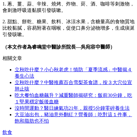
1. 蔥、薑、蒜、辛辣、燒烤、炸物、菸、酒、咖啡等刺激物，
會刺激呼吸道黏膜引發咳嗽。
2. 甜點、餅乾、糖果、飲料、冰涼水果，含糖量高的食物質地
比較黏膩，容易附著在咽喉，促使口鼻分泌物增多，生成痰涎
引發咳嗽。
（本文作者為睿鳴堂中醫診所院長—吳宛容
中醫師
）
相關文章
立秋吃什麼？小心秋老虎！慎防「夏季流感」中醫揭４
養生心法
立秋吃什麼？中醫推薦百合雪梨茶食譜，按３大穴位宣
肺止咳
吃大餐怕血糖飆升？減重醫師揭研究：飯前30分鐘，吃
１堅果穩定飯後血糖
沒時間運動？醫日練氣功21年，親授5分鐘零碎養生法
大豆油出包，豬油意外翻紅？營養師：吃對這１件事，
飽和脂肪也不怕
飲食