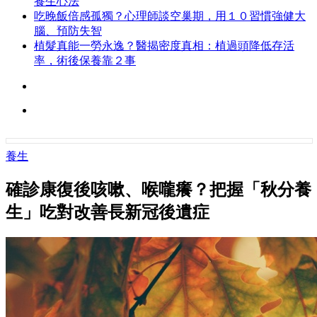
養生心法
吃晚飯倍感孤獨？心理師談空巢期，用１０習慣強健大
腦、預防失智
植髮真能一勞永逸？醫揭密度真相：植過頭降低存活
率，術後保養靠２事
養生
確診康復後咳嗽、喉嚨癢？把握「秋分養
生」吃對改善長新冠後遺症