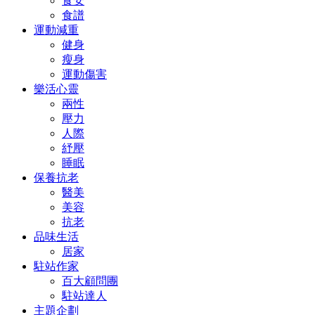
食安
食譜
運動減重
健身
瘦身
運動傷害
樂活心靈
兩性
壓力
人際
紓壓
睡眠
保養抗老
醫美
美容
抗老
品味生活
居家
駐站作家
百大顧問團
駐站達人
主題企劃