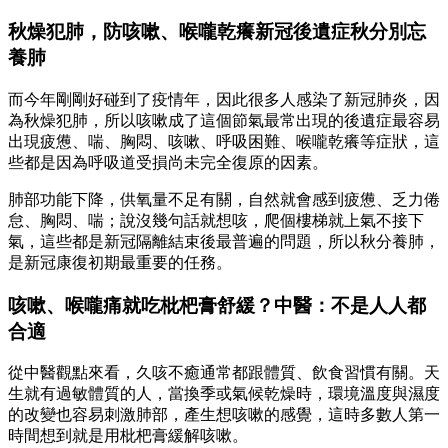
秋燥犯肺，防咳嗽、喉嚨乾癢新冠後遺症秋分別忘
養肺
而今年剛剛好碰到了疫情年，因此很多人感染了新冠肺炎，因
為秋燥犯肺，所以咳嗽成了這個節氣最常出現的後遺症最容易
出現疲憊、喘、胸悶、咳嗽、呼吸困難、喉嚨乾癢等症狀，這
些都是因為呼吸道受損尚未完全復原的因素。
肺部功能下降，供氧量不足有關，自然就會感到疲憊、乏力倦
怠、胸悶、喘；說沒幾句話就想咳，爬個樓梯就上氣不接下
氣，這些都是新冠隔離結束後最普遍的問題，所以秋分養肺，
是新冠康復初期最重要的任務。
咳嗽、喉嚨痛就吃枇杷膏舒緩？中醫：不是人人都
合適
從中醫觀點來看，久咳不癒通常都跟體質、飲食習慣有關。天
生就有過敏體質的人，當換季或氣候乾燥時，環境溫度與濕度
的改變也容易刺激肺部，產生想咳嗽的感覺，這時多數人第一
時間想到就是用枇杷膏緩解咳嗽。