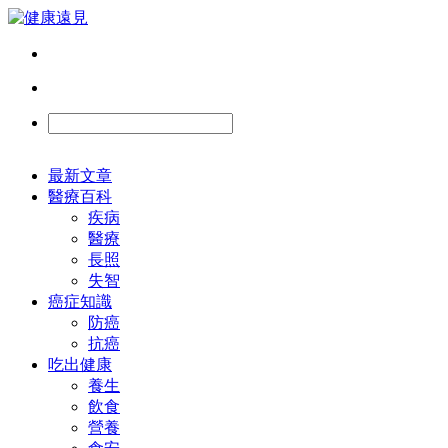
最新文章
醫療百科
疾病
醫療
長照
失智
癌症知識
防癌
抗癌
吃出健康
養生
飲食
營養