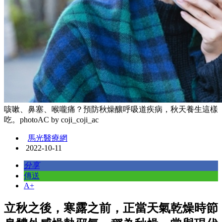
咳嗽、鼻塞、喉嚨痛？預防秋燥釀呼吸道疾病，秋天養生這樣
吃。photoAC by coji_coji_ac
馬光醫療網
2022-10-11
分享
傳送
A+
立秋之後，寒露之前，正當天氣乾燥時節