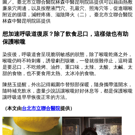
圖／。臺北市立聯合醫院林森中醫昆明院區提供可以藉由熱敷
廉泉穴周邊，以及按壓液門穴、孔最穴、照海穴等，促進咽喉
附近的循環，減輕疼痛、滋陰降火（二）。臺北市立聯合醫院
林森中醫昆明院區提供
想加速呼吸道復原？除了飲食忌口，這樣做也有助
保護喉嚨
染疫後，呼吸道會呈現脆弱敏感的狀態，除了喉嚨乾痛之外，
喉嚨仍時不時刺癢，誘發劇烈咳嗽，一發就很難停止，這時還
是要忌口，不吃燒烤、油炸、重口味，太辣、太酸、太鹹、太
甜的食物，也不要食用太熱、太冰冷的食物。
陳慈玉提醒，外出記得戴圍巾替頸部保暖，隨身攜帶溫開水，
隨時補充飲水，盡量少說話讓喉嚨好好休息等，都是保護喉嚨
讓呼吸道早早恢復正常的方法。
（本文由
台北市立聯合醫院
提供）