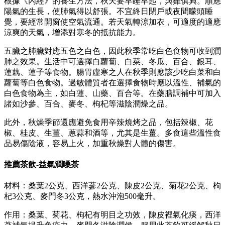
根據《內經》的養生方法，秋天要早睡早起，與雞俱興。順應
陽氣的生長，使肺氣得以舒張。不宜終日閉戶或夜間矇頭睡
覺，要經常開窗使空氣流通。若天氣轉涼加衣，可適度的適應
涼爽的天氣，增添對寒冬的抵抗能力。
五臟之肺臟對應五色之白色，因此秋季常吃白色食物可收到潤
肺之效果。生活中可選擇白蘿蔔、白菜、冬瓜、百合、銀耳、
蓮藕、蓮子等食物。腸胃虛寒之人在秋季則應該少吃白菜和白
蘿蔔等白色食物。過敏體質者在選擇食物時應以溫性、補氣的
白色食物為主，如白蓮、山藥、百合等。在藥膳調補中可加入
諸如沙參、百合、麥冬、枸杞等滋陰潤燥之品。
此外，秋燥季節還應避免食用辛辣燒烤之品，包括辣椒、花
椒、桂皮、生薑、蔥蒜和酒等，尤其是生薑。多食這些溫性食
品易傷陰液，容易上火，加重秋燥對人體的傷害。
推薦茶飲-益氣潤嗓茶
材料：桑葉2公克、西洋蔘2公克、陳皮2公克、菊花2公克、枸
杞3公克、麥門冬3公克，熱水沖泡500毫升。
作用：桑葉、菊花、枸杞有明目之功效，陳皮裡氣化痰，西洋