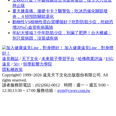
立秋吃什麼？中醫推薦百合雪梨茶食譜，按３大穴位宣
肺止咳
夏天膝蓋痛、僵硬卡卡？醫警告：吃冰恐催化關節發
炎，４招預防關節退化
動物性VS植物性蛋白質哪個好？吃對防肌少症，吃錯恐
增20%心血管疾病風險
年紀大發福？中年防肌少症，別漏了肥胖！台大權威：
別只當病因，沒當成疾病
加入健康遠見Line，對身體
好！
遠見雜誌
/
天下文化
/
未來親子學習平台
/
哈佛商業評論
/
ESG
遠見
/
50+
/
領導影響力學院
隱私權政策
Copyright© 1999~2026 遠見天下文化出版股份有限公司. All
rights reserved.
讀者服務部電話：(02)2662-0012 時間：週一 ~ 週五 9:00 ~
12:30;13:30 ~ 17:00 服務信箱：
gvm@cwgv.com.tw