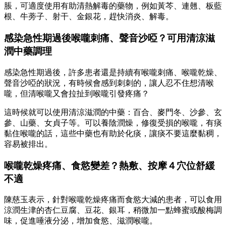
脹，可適度使用有助清熱解毒的藥物，例如黃芩、連翹、板藍
根、牛蒡子、射干、金銀花，趕快消炎、解毒。
感染急性期過後喉嚨刺痛、聲音沙啞？可用清涼滋
潤中藥調理
感染急性期過後，許多患者還是持續有喉嚨刺痛、喉嚨乾燥、
聲音沙啞的狀況，有時候會感到刺刺的，讓人忍不住想清喉
嚨，但清喉嚨又會拉扯到喉嚨引發疼痛？
這時候就可以使用清涼滋潤的中藥：百合、麥門冬、沙參、玄
參、山藥、女貞子等。可以養陰潤燥，修復受損的喉嚨，有痰
黏住喉嚨的話，這些中藥也有助於化痰，讓痰不要這麼黏稠，
容易被排出。
喉嚨乾燥疼痛、食慾變差？熱敷、按摩４穴位舒緩
不適
陳慈玉表示，針對喉嚨乾燥疼痛而食慾大減的患者，可以食用
涼潤生津的杏仁豆腐、豆花、銀耳，稍微加一點蜂蜜或酸梅調
味，促進唾液分泌，增加食慾、滋潤喉嚨。