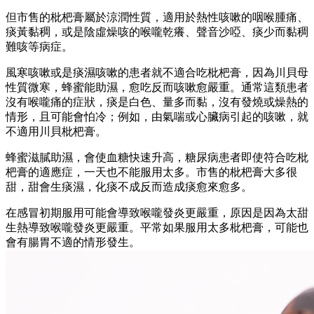
但市售的枇杷膏屬於涼潤性質，適用於熱性咳嗽的咽喉腫痛、
痰黃黏稠，或是陰虛燥咳的喉嚨乾癢、聲音沙啞、痰少而黏稠
難咳等病症。
風寒咳嗽或是痰濕咳嗽的患者就不適合吃枇杷膏，因為川貝母
性質微寒，蜂蜜能助濕，
愈
吃反而咳嗽愈嚴重。通常這類患者
沒有喉嚨痛的症狀，痰是白色、量多而黏，沒有發燒或燥熱的
情形，且可能會怕冷；例如，由氣喘或心臟病引起的咳嗽，就
不適用川貝枇杷膏。
蜂蜜滋膩助濕，會使血糖快速升高，糖尿病患者即使符合吃枇
杷膏的適應症，一天也不能服用太多。市售的枇杷膏大多很
甜，甜會生痰濕，化痰不成反而造成痰
愈
來
愈
多。
在感冒初期服用可能會導致喉嚨發炎更嚴重，原因是因為太甜
生熱導致喉嚨發炎更嚴重。平常如果服用太多枇杷膏，可能也
會有腸胃不適的情形發生。