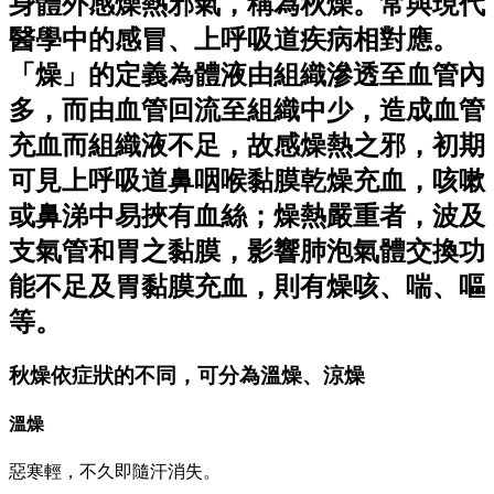
身體外感燥熱邪氣，稱為秋燥。常與現代
醫學中的感冒、上呼吸道疾病相對應。
「燥」的定義為體液由組織滲透至血管內
多，而由血管回流至組織中少，造成血管
充血而組織液不足，故感燥熱之邪，初期
可見上呼吸道鼻咽喉黏膜乾燥充血，咳嗽
或鼻涕中易挾有血絲；燥熱嚴重者，波及
支氣管和胃之黏膜，影響肺泡氣體交換功
能不足及胃黏膜充血，則有燥咳、喘、嘔
等。
秋燥依症狀的不同，可分為溫燥、涼燥
溫燥
惡寒輕，不久即隨汗消失。