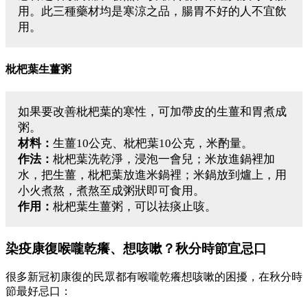
用。此三種藥材均是寒涼之品，腸胃不好的人不宜飲
用。
枇杷葉生薑粥
如果要改善枇杷葉的寒性，可加帶皮的生薑和胃煮成
粥。
材料：
生薑10公克、枇杷葉10公克，米酌量。
作法：
枇杷葉洗乾淨，浸泡一會兒；米放進鍋裡加
水，把生薑，枇杷葉放進米鍋裡；米鍋放到爐上，用
小火煮熬，煮熬至成粥狀即可食用。
作用：
枇杷葉生薑粥，可以祛痰止咳。
染疫康復喉嚨乾癢、想咳嗽？秋分時節宜忌口
很多新冠初康復的民眾都有喉嚨乾癢想咳嗽的困擾，在秋分時
節最好忌口：