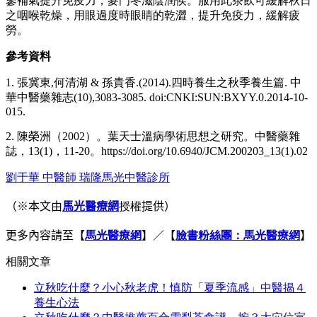
蔘補氣提升免疫力，麥門冬滋陰潤侯。服用此茶飲可緩解秋日
之咽喉乾燥，用眼過度時眼睛的乾澀，提升免疫力，緩解疲
勞。
參考資料
1. 張冀東,何清湖 & 孫貴香.(2014).四時養生之秋季養生篇. 中
華中醫藥雜志(10),3083-3085. doi:CNKI:SUN:BXYY.0.2014-10-
015.
2. 陳榮洲（2002）。葉天士溫病學術思想之研究。中醫藥雜
誌，13(1)，11-20。https://doi.org/10.6940/JCM.200203_13(1).02
劉于華 中醫師 瑞隆馬光中醫診所
（※本文由
馬光醫療網
授權
提供）
更多內容請至
【
馬光醫療網
】／【
臉書粉絲團：馬光醫療網
】
相關文章
立秋吃什麼？小心秋老虎！慎防「夏季流感」中醫揭４
養生心法