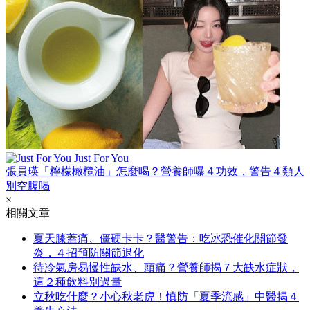
Just For You
張員瑛「檸檬橄欖油」怎麼喝？營養師曝４功效，警告４類人
別空腹喝
×
相關文章
夏天膝蓋痛、僵硬卡卡？醫警告：吃冰恐催化關節發
炎，４招預防關節退化
待冷氣房易慢性缺水、頭痛？營養師揭７大缺水症狀，
這２種飲料別過量
立秋吃什麼？小心秋老虎！慎防「夏季流感」中醫揭４