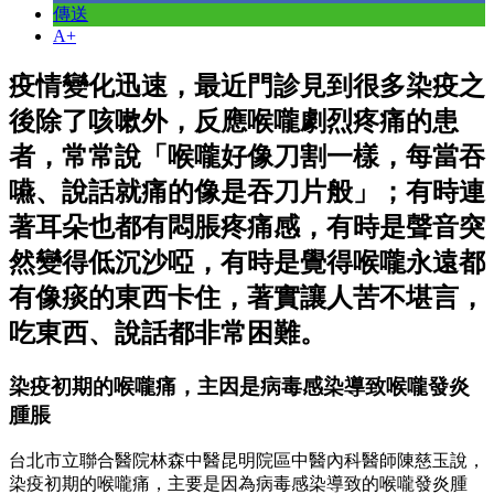
傳送
A+
疫情變化迅速，最近門診見到很多染疫之
後除了咳嗽外，反應喉嚨劇烈疼痛的患
者，常常說「喉嚨好像刀割一樣，每當吞
嚥、說話就痛的像是吞刀片般」；有時連
著耳朵也都有悶脹疼痛感，有時是聲音突
然變得低沉沙啞，有時是覺得喉嚨永遠都
有像痰的東西卡住，著實讓人苦不堪言，
吃東西、說話都非常困難。
染疫初期的喉嚨痛，主因是病毒感染導致喉嚨發炎
腫脹
台北市立聯合醫院林森中醫昆明院區中醫內科醫師陳慈玉說，
染疫初期的喉嚨痛，主要是因為病毒感染導致的喉嚨發炎腫