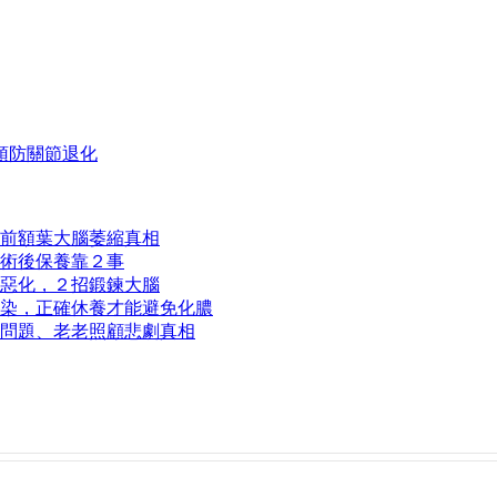
預防關節退化
前額葉大腦萎縮真相
術後保養靠２事
惡化，２招鍛鍊大腦
染，正確休養才能避免化膿
0問題、老老照顧悲劇真相