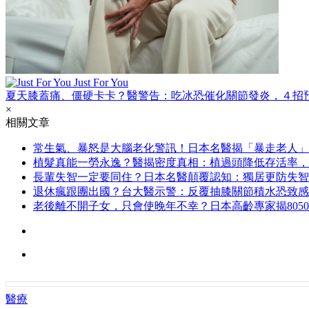
Just For You
夏天膝蓋痛、僵硬卡卡？醫警告：吃冰恐催化關節發炎，４招
×
相關文章
常生氣、暴怒是大腦老化警訊！日本名醫揭「暴走老人」
植髮真能一勞永逸？醫揭密度真相：植過頭降低存活率，
長輩失智一定要同住？日本名醫顛覆認知：獨居更防失智
退休瘋跟團出國？台大醫示警：反覆抽膝關節積水恐致感
老後離不開子女，只會使晚年不幸？日本高齡專家揭805
醫療