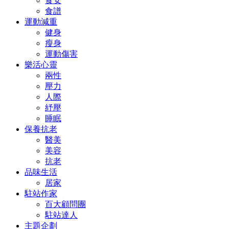
食安
食譜
運動減重
健身
瘦身
運動傷害
樂活心靈
兩性
壓力
人際
紓壓
睡眠
保養抗老
醫美
美容
抗老
品味生活
居家
駐站作家
百大顧問團
駐站達人
主題企劃