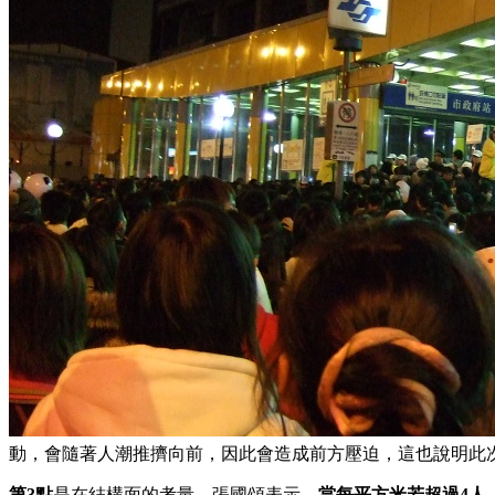
動，會隨著人潮推擠向前，因此會造成前方壓迫，這也說明此次梨泰院為何
第3點
是在結構面的考量，張國頌表示，
當每平方米若超過4人