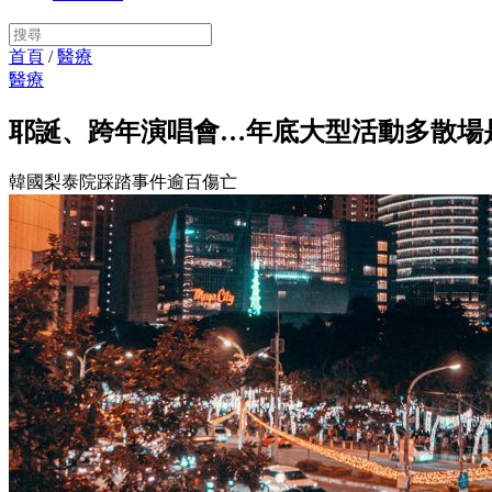
首頁
/
醫療
醫療
耶誕、跨年演唱會…年底大型活動多散場
韓國梨泰院踩踏事件逾百傷亡