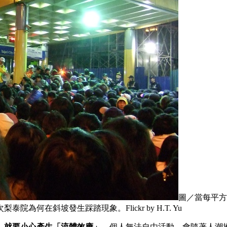
圖／當每平方
在斜坡發生踩踏現象。Flickr by H.T. Yu
，就要小心產生「流體效應」
，個人無法自由活動，會隨著人潮