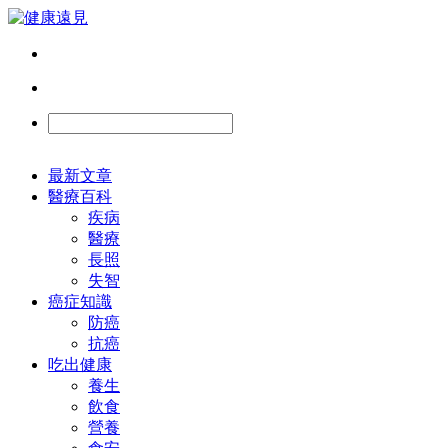
最新文章
醫療百科
疾病
醫療
長照
失智
癌症知識
防癌
抗癌
吃出健康
養生
飲食
營養