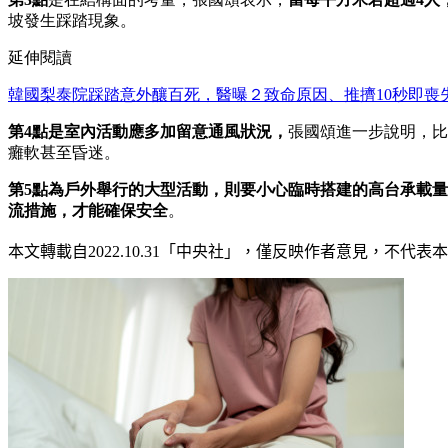
坡發生踩踏現象。
延伸閱讀
韓國梨泰院踩踏意外釀百死，醫曝２致命原因、推擠10秒即喪
第4點是室內活動應多加留意通風狀況，
張國頌進一步說明，比
癱軟甚至昏迷。
第5點為戶外舉行的大型活動，則要小心臨時搭建的高台承載量
流措施，才能確保安全
。
本文轉載自
2022.10.31
「中央社」
，僅反映作者意見，不代表本