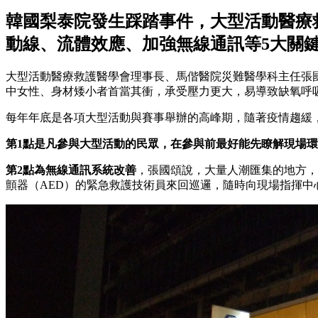
韓國梨泰院發生踩踏事件，大型活動醫療
動線、流體效應、加強無線通訊等5大關
大型活動醫療救護醫學會理事長、馬偕醫院災難醫學科主任張
中女性、身材矮小者首當其衝，承受壓力更大，易導致缺氧呼
每年年底是各項大型活動與賽事舉辦的高峰期，隨著疫情趨緩
第1點是凡參與大型活動的民眾，在
參與前最好能先瞭解現場環
第2點為
無線通訊系統改善
，張國頌說，大量人潮匯集的地方，
顫器（AED）的緊急救護技術員來回巡邏，隨時向現場指揮中