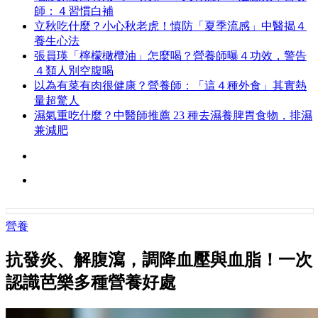
師：４習慣白補
立秋吃什麼？小心秋老虎！慎防「夏季流感」中醫揭４
養生心法
張員瑛「檸檬橄欖油」怎麼喝？營養師曝４功效，警告
４類人別空腹喝
以為有菜有肉很健康？營養師：「這４種外食」其實熱
量超驚人
濕氣重吃什麼？中醫師推薦 23 種去濕養脾胃食物，排濕
兼減肥
營養
抗發炎、解腹瀉，調降血壓與血脂！一次
認識芭樂多種營養好處