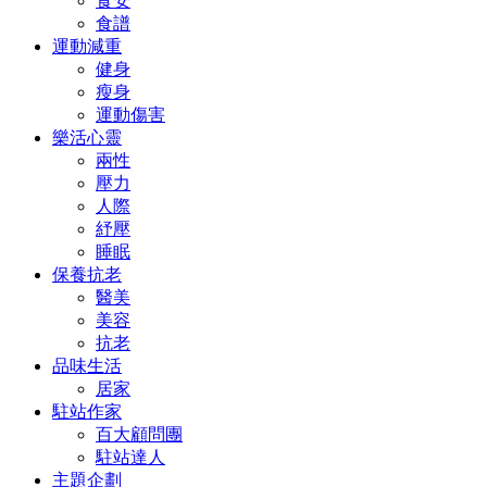
食安
食譜
運動減重
健身
瘦身
運動傷害
樂活心靈
兩性
壓力
人際
紓壓
睡眠
保養抗老
醫美
美容
抗老
品味生活
居家
駐站作家
百大顧問團
駐站達人
主題企劃