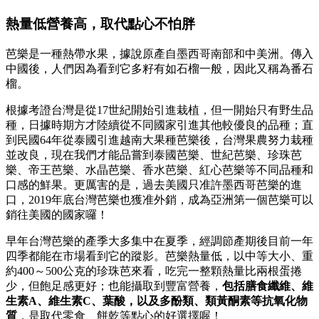
熱量低營養高，取代點心不怕胖
芭樂是一種熱帶水果，據說原產自墨西哥南部和中美洲。傳入
中國後，人們因為看到它多籽有如石榴一般，因此又稱為番石
榴。
根據考證台灣是從17世紀開始引進栽植，但一開始只有野生品
種，日據時期方才陸續從不同國家引進其他較優良的品種；直
到民國64年從泰國引進越南大果種芭樂後，台灣果農努力栽種
並改良，現在我們才能品嘗到泰國芭樂、世紀芭樂、珍珠芭
樂、帝王芭樂、水晶芭樂、香水芭樂、紅心芭樂等不同品種和
口感的鮮果。更厲害的是，過去美國只准許墨西哥芭樂的進
口，2019年底台灣芭樂也獲准外銷，成為亞洲第一個芭樂可以
銷往美國的國家囉！
早年台灣芭樂的產季大多集中在夏季，經調節產期後目前一年
四季都能在市場看到它的蹤影。芭樂熱量低，以中等大小、重
約400～500公克的珍珠芭來看，吃完一整顆熱量比兩根蛋捲
少，但飽足感更好；也能攝取到豐富營養，
包括膳食纖維、維
生素A、維生素C、葉酸，以及多酚類、類黃酮素等抗氧化物
質
，是取代零食、餅乾等點心的好選擇喔！