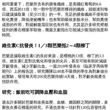
相同重量下，芭樂所含有的膳食纖維，是美國紅葡萄的6.6
倍、西瓜的11倍；吃一顆中型芭樂所獲得的纖維，就能達到每
日建議攝取量（至少25克）的一半。充足的膳食纖維不僅有助
軟化糞便，降低便祕機率；也有幫助吸收多餘水分、幫助糞便
成形的作用，對緩解腹瀉症狀也有作用。尤其是許多研究裡都
提到的番石榴葉萃取物，幾篇文獻指出它能減少腹瀉的強度和
時間。
維生素C抗發炎！1／3顆芭樂抵2～4顆柳丁
芭樂是攝取維生素C的良好來源，是櫻桃的13倍、柳丁的3.3
倍。維生素C是對抗氧化和發炎的尖兵，甚至可能有助於減緩
牙齦發炎、減少牙齦出血。一篇2018年發表在《臨床牙周病學
期刊》上的報告說，研究團隊以48名不吸煙的學生為對象做分
組實驗，發現每天吃200克芭樂持續14天後，對牙齦炎能產生
預防作用。
研究：飯前吃可調降血壓和血脂
過去許多關於芭樂和改善血壓、血糖、膽固醇之間的關聯，多
聚焦在番石榴葉的研究。不過也曾有一項針對120位原發性高