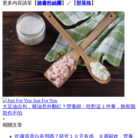
更多內容請至【
臉書粉絲團
】／【
部落格
】
Just For You
大豆油出包，豬油意外翻紅？營養師：吃對這１件事，飽和脂
肪也不怕
×
相關文章
吃膠原蛋白有用嗎？研究１０天有感、８週顯效，營養