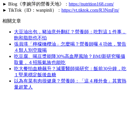
► Blog《李婉萍的營養天地》：
https://nutrition168.com/
► TikTok（ID：wanpinli）：
https://vt.tiktok.com/R3NmFm/
相關文章
大豆油出包，豬油意外翻紅？營養師：吃對這１件事，
飽和脂肪也不怕
張員瑛「檸檬橄欖油」怎麼喝？營養師曝４功效，警告
４類人別空腹喝
吃豆腐、喝豆漿能降30%高血壓風險？BMJ新研究曝攝
取量，４招脹氣族也能吃
吃大餐怕血糖飆升？減重醫師揭研究：飯前30分鐘，吃
１堅果穩定飯後血糖
以為有菜有肉很健康？營養師：「這４種外食」其實熱
量超驚人