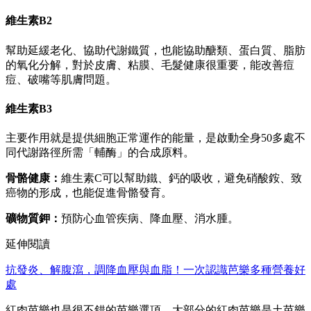
維生素B2
幫助延緩老化、協助代謝鐵質，也能協助醣類、蛋白質、脂肪
的氧化分解，對於皮膚、粘膜、毛髮健康很重要，能改善痘
痘、破嘴等肌膚問題。
維生素B3
主要作用就是提供細胞正常運作的能量，是啟動全身50多處不
同代謝路徑所需「輔酶」的合成原料。
骨骼健康：
維生素C可以幫助鐵、鈣的吸收，避免硝酸銨、致
癌物的形成，也能促進骨骼發育。
礦物質鉀：
預防心血管疾病、降血壓、消水腫。
延伸閱讀
抗發炎、解腹瀉，調降血壓與血脂！一次認識芭樂多種營養好
處
紅肉芭樂也是很不錯的芭樂選項。大部分的紅肉芭樂是土芭樂