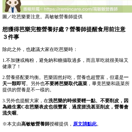
圖／吃芭樂要注意。高敏敏營養師提供
想獲得芭樂完整營養好處？營養師提醒食用前注意
３件事
除此之外，也建議大家在吃芭樂時：
1.不加鹽或梅粉，避免鈉和糖攝取過多，而且單吃就很美味又
健康了！
2.營養搭配要均衡。芭樂固然好吃，營養也超豐富，但還是
一
天一顆即可
。另外也
不要將芭樂取代蔬菜
，畢竟芭樂和蔬菜所
提供的營養是不一樣的。
3.另外也提醒大家，在
洗芭樂的時候要輕一點、不要削皮，因
為維生素C在芭樂表皮也很豐富
，
過度搓洗甚至削皮，營養會
流失喔
。
※本文由
高敏敏營養師
授權提供，
原文請點此
。