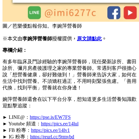
圖／芭樂優點報你知。李婉萍營養師
※本文由
李婉萍營養師
授權提供，
原文請點此
。
專欄介紹：
有多年臨床及門診經驗的李婉萍營養師，現任榮新診所、書田
診所、彌月房產後護理之家的專業營養師。常遇到客戶很擔心
說「想營養健康，卻好難做到！」營養師來告訴大家，如何在
生活中找到營養。不須矯枉過正，不用時刻緊張焦慮。「善用
代換，找到平衡」營養就在你身邊！
婉萍營養師還會在以下平台分享，想知道更多生活營養知識歡
迎點擊追蹤：
► LINE@：
https://pse.is/EW7FS
► Youtube 頻道：
https://pics.ee/14lul
► FB 粉專：
https://pics.ee/14lv1
► IG 粉專：
https://reurl.cc/9rmvbd