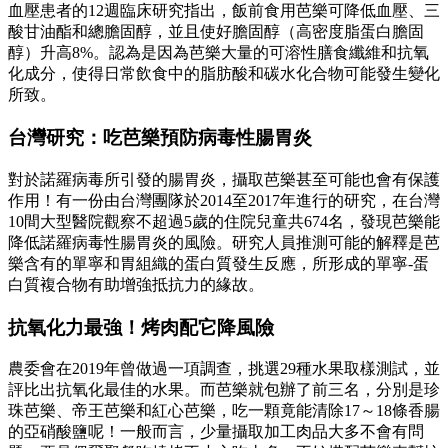
血壓患者的12週臨床研究指出，飯前食用芭樂可降低血壓、三
酸甘油酯和總膽固醇，並且使好膽固醇（高密度脂蛋白膽固
醇）升高8%。認為是因為芭樂大量的可溶性膳食纖維和抗氧
化成分，使得日常飲食中的脂肪酸和碳水化合物可能發生變化
所致。
台灣研究：吃芭樂預防病毒性腸胃炎
對於諾羅病毒所引發的腸胃炎，攝取芭樂甚至可能也會有保護
作用！有一份由台灣團隊於2014至2017年進行的研究，在台灣
10間大型醫院觀察不超過5歲的住院兒童共674名，發現芭樂能
降低諾羅病毒性腸胃炎的風險。研究人員推測可能的解釋是芭
樂含有的單寧和胃組織的蛋白質發生反應，所形成的單寧-蛋
白質複合物有助增強抵抗力的緣故。
抗氧化力最強！烤肉配它降風險
農委會在2019年曾做過一項調查，挑選29種水果取樣測試，並
評比出抗氧化最佳的水果。而芭樂就包辦了前三名，分別是珍
珠芭樂、帝王芭樂和紅心芭樂，吃一顆竟能清除17～18條香腸
的亞硝酸鹽呢！一般而言，少量攝取加工肉品大多不會有問