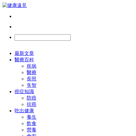
最新文章
醫療百科
疾病
醫療
長照
失智
癌症知識
防癌
抗癌
吃出健康
養生
飲食
營養