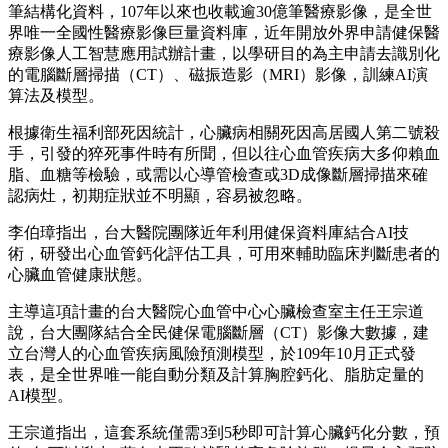
筆結構化資料，107年以來也收載逾30億筆醫療影像，是全世
界唯一全國性醫療影像巨量資料庫，近年開放外界申請健保醫
療影像人工智慧應用試辦計畫，以學研目的為主申請去識別化
的電腦斷層掃描（CT）、磁振造影（MRI）影像，訓練AI演
算法及模型。
根據衛生福利部死因統計，心臟病相關死因高居國人第二號殺
手，引發的猝死事件時有所聞，但以往心血管疾病大多仰賴血
脂、血糖等檢驗，或需以心導管檢查或3D成像斷層掃描來確
認病灶，初期症狀並不明顯，容易被忽略。
李伯璋指出，台大醫院團隊近年利用健保資料庫結合AI技
術，研發出心血管鈣化評估工具，可用來輔助臨床判斷患者的
心臟血管健康狀態。
主導這項計畫的台大醫院心血管中心心臟檢查室主任王宗道
說，台大團隊結合全民健保電腦斷層（CT）影像大數據，建
立台灣人的心血管疾病風險預測模型，於109年10月正式發
表，是全世界唯一能自動分類及計算胸腔鈣化、脂肪定量的
AI模型。
王宗道指出，這套系統僅需3到5秒即可計算心臟鈣化分數，預