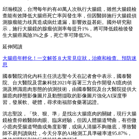
邱瀚模說，台灣每年約有40萬人次執行大腸鏡，雖然大腸鏡檢
查能有效降低大腸癌死亡率與發生率，但因醫師施行大腸鏡偵
測腺瘤能力歧異造成病灶遺漏，影響效益甚鉅。國外研究顯
示，施行大腸鏡的腺瘤偵測率每提升1%，將可降低鏡檢後發
生大腸癌風險3%之多，死亡率可降低5%。
延伸閱讀
大腸癌年輕化！一文解答８大常見症狀，治療和檢查、預防迷
思
國泰醫院消化內科主任洪志聖今天在記者會中表示，國泰醫
院、台大醫院及雲象科技2021年簽署三方合作開發AI瘜肉偵
測及辨識瘜肉形態的偵測技術，由國泰醫院及台大醫院提供大
腸瘜肉靜態影像圖片及動態擷取的影像圖片強化AI深度學
習，發展軟、硬體，尋求衛福部食藥署認證。
洪志聖說，「快、狠、準」是找出大腸瘜肉的關鍵，現行大腸
鏡檢查仰賴醫師肉眼、臨床經驗，但因人體腸道彎曲，有些微
小瘜肉受腸道彎曲或角度影響，或病人清腸不夠徹底，導致醫
師不易判讀病灶，今天分享的AI檢測工具準確率達95.87%，