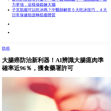
力更強，這樣做鍛鍊大腦
子宮肌瘤可以吃冰嗎？中醫師解答５大吃冰技巧，４大
日常保健助逆轉肌瘤體質
防癌
大腸癌防治新利器！AI辨識大腸瘜肉準
確率近96％，獲食藥署許可