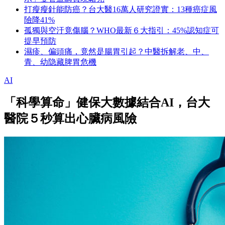
打瘦瘦針能防癌？台大醫16萬人研究證實：13種癌症風
險降41%
孤獨與空汙竟傷腦？WHO最新６大指引：45%認知症可
提早預防
濕疹、偏頭痛，竟然是腸胃引起？中醫拆解老、中、
青、幼隐藏脾胃危機
AI
「科學算命」健保大數據結合AI，台大
醫院５秒算出心臟病風險