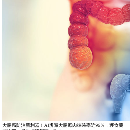
大腸癌防治新利器！AI辨識大腸瘜肉準確率近96％，獲食藥