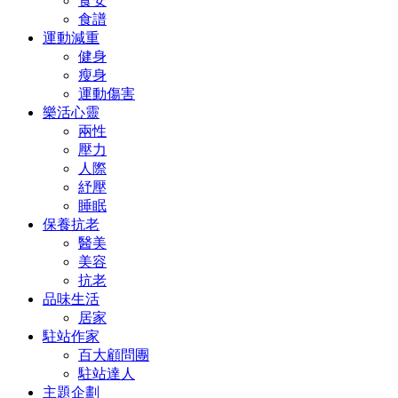
食安
食譜
運動減重
健身
瘦身
運動傷害
樂活心靈
兩性
壓力
人際
紓壓
睡眠
保養抗老
醫美
美容
抗老
品味生活
居家
駐站作家
百大顧問團
駐站達人
主題企劃