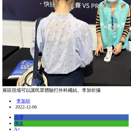
展區現場可以讓民眾體驗打外科繩結。李加祈攝
李加祈
2022-12-06
分享
傳送
A+