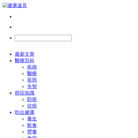
最新文章
醫療百科
疾病
醫療
長照
失智
癌症知識
防癌
抗癌
吃出健康
養生
飲食
營養