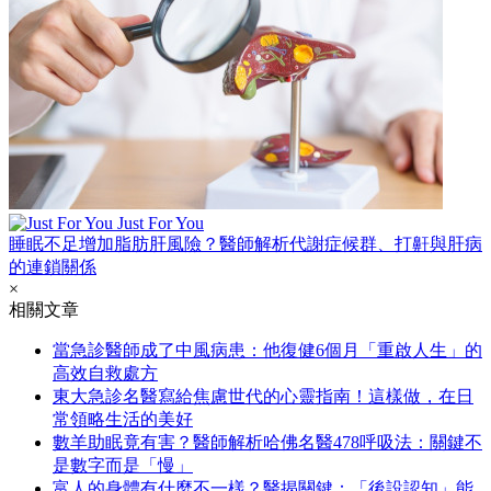
Just For You
睡眠不足增加脂肪肝風險？醫師解析代謝症候群、打鼾與肝病
的連鎖關係
×
相關文章
當急診醫師成了中風病患：他復健6個月「重啟人生」的
高效自救處方
東大急診名醫寫給焦慮世代的心靈指南！這樣做，在日
常領略生活的美好
數羊助眠竟有害？醫師解析哈佛名醫478呼吸法：關鍵不
是數字而是「慢」
富人的身體有什麼不一樣？醫揭關鍵：「後設認知」能