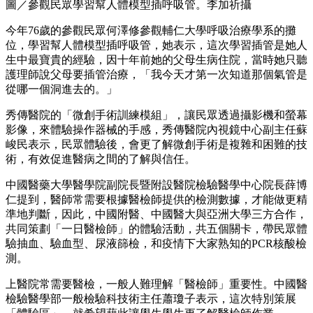
圖／參觀民眾學習幫人體模型插呼吸管。李加祈攝
今年76歲的參觀民眾何澤修參觀輔仁大學呼吸治療學系的攤
位，學習幫人體模型插呼吸管，她表示，這次學習插管是她人
生中最寶貴的經驗，因十年前她的父母生病住院，當時她只聽
護理師說父母要插管治療，「我今天才第一次知道那個氣管是
從哪一個洞進去的。」
秀傳醫院的「微創手術訓練模組」，讓民眾透過攝影機和螢幕
影像，來體驗操作器械的手感，秀傳醫院內視鏡中心副主任蘇
峻民表示，民眾體驗後，會更了解微創手術是複雜和困難的技
術，有效促進醫病之間的了解與信任。
中國醫藥大學醫學院副院長暨附設醫院檢驗醫學中心院長薛博
仁提到，醫師常需要根據醫檢師提供的檢測數據，才能做更精
準地判斷，因此，中國附醫、中國醫大與亞洲大學三方合作，
共同策劃「一日醫檢師」的體驗活動，共五個關卡，帶民眾體
驗抽血、驗血型、尿液篩檢，和疫情下大家熟知的PCR核酸檢
測。
上醫院常需要醫檢，一般人難理解「醫檢師」重要性。中國醫
檢驗醫學部一般檢驗科技術主任蕭瓊子表示，這次特別策展