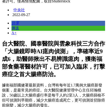
署許可。僅為情境配圖，取自Shutterstock
中央社
2022-09-27
分享
傳送
A+
台大醫院、國泰醫院與雲象科技三方合作
「大腸鏡即時AI瘜肉偵測」，準確率近9
成6，助醫師揪出不易辨識瘜肉，獲衛福
部食藥署醫材許可，已可加入臨床，打擊
癌症之首大腸癌防治。
據衛福部國健署最新資料，台灣有每年近1.7萬例大腸癌新發
個案，是最常見的癌症。台大醫院健康管理中心主任邱瀚模
說，50歲以上大腸癌盛行率是每千人約2至3人，大腸癌篩檢不
但可偵測到早期癌，減少大腸癌造成死亡，更可偵測並切除癌
前病變，減少大腸癌的發生。