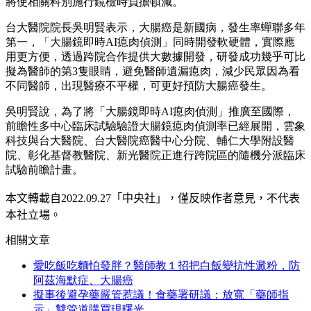
將使相關科別施行鏡檢時負擔頓減。
台大醫院院長吳明賢表示，大腸癌是新國病，發生率蟬聯多年
第一，「大腸鏡即時AI瘜肉偵測」同時開發軟硬體，實際應
用更方便，透過跨院合作提供大數據開發，研發成功幾乎可比
擬為醫師的第3隻眼睛，避免醫師遺漏瘜肉，減少民眾因為看
不同醫師，出現醫療不平權，可更好預防大腸癌發生。
吳明賢說，為了將「大腸鏡即時AI瘜肉偵測」推廣至國際，
前瞻性多中心臨床試驗驗證大腸鏡瘜肉偵測率已經展開，雲象
科技與台大醫院、台大醫院癌醫中心分院、輔仁大學附設醫
院、彰化基督教醫院、新光醫院正進行跨院區的隨機分派臨床
試驗前瞻計畫。
本文轉載自
2022.09.27
「中央社」
，僅反映作者意見，不代表
本社立場。
相關文章
愛吃飯吃麵怕發胖？醫師教１招把白飯變抗性澱粉，防
阿茲海默症、大腸癌
擬事後避孕藥嚴管惹議！食藥署研議：放寬「藥師指
示」雙管道購買現曙光