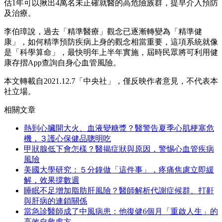
估1年可以揪出4萬名未正確就醫的高危險族群，提早介入預防
及治療。
李伯璋說，過去「精準醫療」觀念已逐漸轉變為「精準健
康」，如何精準預防疾病上身的觀念相當重要，這項系統就像
是「科學算命」，最快明年上半年實施，屆時民眾將可利用健
康存摺App查詢自身心血管風險。
本文轉載自2021.12.7「中央社」，僅反映作者意見，不代表本
社立場。
相關文章
熱到心臟開大火、血液變糖漿？醫警告夏季心肌梗塞危
機，３護心保健品聰明吃
甲狀腺低下會怎樣？醫揭症狀與原因，警惕心血管疾病
風險
美國大學研究：５分鐘做「這件事」，疼痛焦慮立即緩
解，效果撐數週
睡眠不足增加脂肪肝風險？醫師解析代謝症候群、打鼾
與肝病的連鎖關係
當急診醫師成了中風病患：他復健6個月「重啟人生」的
高效自救處方