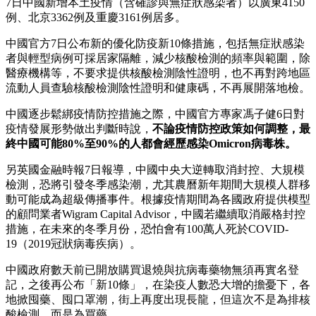
7日中國新增本土疫情（含確診與無症狀感染者）以廣東4150
例、北京3362例及重慶3161例居多。
中國官方7日公布新的優化防疫新10條措施，包括無症狀感染
者與輕型病例可採居家隔離，減少核酸檢測的頻率與範圍，除
醫療機構等，不要求提供核酸檢測陰性證明，也不再對跨地區
流動人員查驗核酸檢測陰性證明和健康碼，不再展開落地檢。
中國逐步鬆綁疫情防控措施之際，中國官方專家馮子健6日對
疫情發展形勢做出判斷時說，
不論疫情防控政策如何調整，最
終中國可能80%至90%的人都會經歷感染Omicron病毒株。
另英國金融時報7日報導，中國中央大逆轉取消封控、大規模
檢測，恐將引發冬季感染潮，尤其農曆新年期間大規模人群移
動可能成為超級傳播事件。根據疫情期間為各國政府提供模型
的顧問業者Wigram Capital Advisor，中國若繼續取消嚴格封控
措施，在未來的冬季月份，恐怕會有100萬人死於COVID-
19（2019冠狀病毒疾病）。
中國政府數天前已開放購買退燒與抗病毒藥物無須再實名登
記，之後再公布「新10條」，在染疫人數恐大增的擔憂下，各
地掀囤藥、囤口罩潮，街上再度出現長龍，但這次不是為排核
酸檢測，而是為買藥。