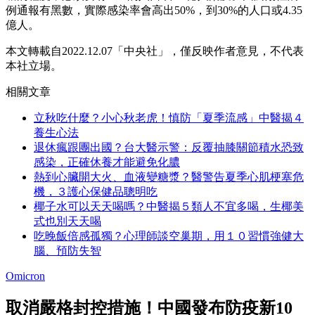
例通報有黑數，實際感染率會高出50%，到30%的人口或4.35
億人。
本文轉載自2022.12.07「中央社」，僅反映作者意見，不代表
本社立場。
相關文章
立秋吃什麼？小心秋老虎！慎防「夏季流感」中醫揭４
養生心法
退休瘋跟團出國？台大醫示警：反覆抽膝關節積水恐致
感染，正確休養才能避免化膿
熱到心臟開大火、血液變糖漿？醫警告夏季心肌梗塞危
機，３護心保健品聰明吃
椰子水可以天天喝嗎？中醫揭５類人不宜多喝，生椰美
式也別天天喝
吃晚飯倍感孤獨？心理師談空巢期，用１０習慣強健大
腦、預防失智
Omicron
取消嚴格封控措施！中國發布防疫新10