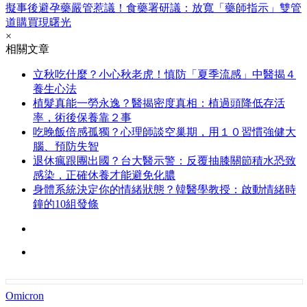
擬事後避孕藥嚴管惹議！食藥署研議：放寬「藥師指示」雙管
道購買現曙光
×
相關文章
立秋吃什麼？小心秋老虎！慎防「夏季流感」中醫揭４
養生心法
植髮真能一勞永逸？醫揭密度真相：植過頭降低存活
率，術後保養靠２事
吃晚飯倍感孤獨？心理師談空巢期，用１０習慣強健大
腦、預防失智
退休瘋跟團出國？台大醫示警：反覆抽膝關節積水恐致
感染，正確休養才能避免化膿
身體系統決定你的情緒狀態？韓醫學教授：啟動情緒時
鐘的10組發條
Omicron