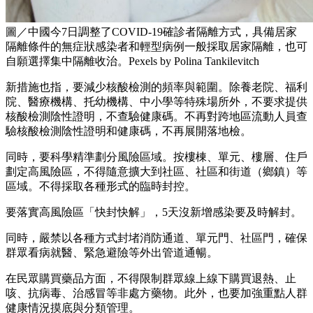
圖／中國今7日調整了COVID-19確診者隔離方式，具備居家
隔離條件的無症狀感染者和輕型病例一般採取居家隔離，也可
自願選擇集中隔離收治。Pexels by Polina Tankilevitch
新措施也指，要減少核酸檢測的頻率與範圍。除養老院、福利
院、醫療機構、托幼機構、中小學等特殊場所外，不要求提供
核酸檢測陰性證明，不查驗健康碼。不再對跨地區流動人員查
驗核酸檢測陰性證明和健康碼，不再展開落地檢。
同時，要科學精準劃分風險區域。按樓棟、單元、樓層、住戶
劃定高風險區，不得隨意擴大到社區、社區和街道（鄉鎮）等
區域。不得採取各種形式的臨時封控。
要落實高風險區「快封快解」，5天沒新增感染要及時解封。
同時，嚴禁以各種方式封堵消防通道、單元門、社區門，確保
群眾看病就醫、緊急避險等外出管道通暢。
在民眾購買藥品方面，不得限制群眾線上線下購買退熱、止
咳、抗病毒、治感冒等非處方藥物。此外，也要加強重點人群
健康情況摸底與分類管理。