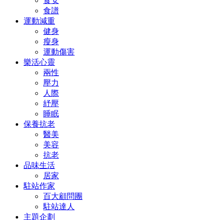
食安
食譜
運動減重
健身
瘦身
運動傷害
樂活心靈
兩性
壓力
人際
紓壓
睡眠
保養抗老
醫美
美容
抗老
品味生活
居家
駐站作家
百大顧問團
駐站達人
主題企劃