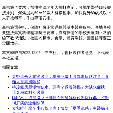
新措施也要求，加快推進老年人施打疫苗，各地要堅持應接盡
接原則，聚焦提高60至79歲人群接種率、加快提升80歲及以上
人群接種率，作出專項安排。
新措施還包括，保障社會正常運轉與基本醫療服務。各地各校
要堅決落實科學精準防控要求，沒有疫情的學校要展開正常的
線下教學活動，校園內超市、食堂、體育場館、圖書館等要正
常開放等。
本文轉載自2022.12.07「中央社」，僅反映作者意見，不代表
本社立場。
相關文章
東野圭吾大腸癌過世，享壽68歲！６異常症狀注意、５
類人是高風險群
待冷氣房易慢性缺水、頭痛？營養師揭７大缺水症狀，
這２種飲料別過量
睡眠不足增加脂肪肝風險？醫師解析代謝症候群、打鼾
與肝病的連鎖關係
立秋吃什麼？小心秋老虎！慎防「夏季流感」中醫揭４