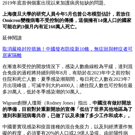
2019年底首例個案出現以來加護病房短缺的問題。
上海復旦大學的研究人員今年5月也曾公布模型估計，若放任
Omicron變種病毒不受控制的傳播，這個擁有14億人口的國家
可能在約3個月內有近160萬人死亡。
延伸閱讀
取消嚴格封控措施！中國發布防疫新10條，無症狀與輕症者可
居家隔離
在漸進和受控的開放情況下，感染人數曲線較為平緩，達到混
合免疫的過程將持續到明年8月，有助於在2023年中之前控制
住院和死亡人數：夏季感染潮期間，每日死亡人數在2023年7
月出現峰值，可減半到大約4000人；總住院人數也可控制在最
多20萬人，低於冬季感染潮的50萬人。
Wigram創辦人瓊斯（Rodney Jones）指出，
中國沒有做好開放
的準備，目前對於重新開放的宣傳「低估了世界其他地區為了
達到和新冠病毒共存，已做了以及承擔了多少工作和成本」。
中國要實現感染和疫苗接種的混合免疫力，以及到經濟運作無
礙的程度，必須要有20%的人口或2.9億人染疫。由於陽性病