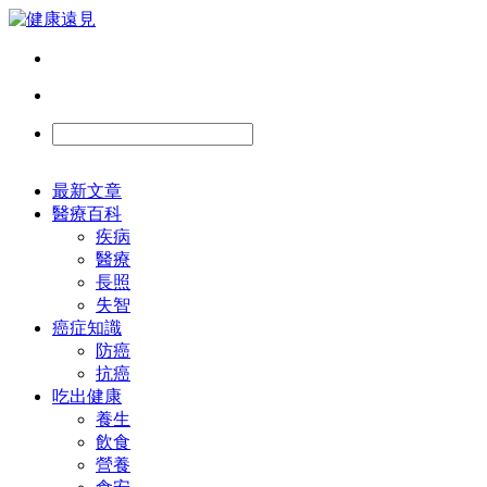
最新文章
醫療百科
疾病
醫療
長照
失智
癌症知識
防癌
抗癌
吃出健康
養生
飲食
營養