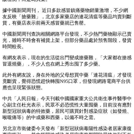
據中國新聞周刊， 近日多款感冒鎮痛藥物銷量激增，不少網
友反映「搶藥難」，北京多家藥店的連花清瘟等藥品均賣到斷
貨，有藥店表示前兩天感冒藥就已售罄。
中國新聞周刊查詢相關網路平台發現，不少熱門藥物顯示已賣
光，雖時不時會有補貨上架，但部分藥品處於預售階段，發貨
時間較長。
有網友表示，現在的生活從出門變成搶藥難，「大家都在搶感
冒退燒藥」，不少人也在網上秀出囤了多少藥。
此外有網友說，身在外地的父母想買中藥「連花清瘟」才發現
竟斷貨，覺得恐慌趕快轉囤N95口罩，但發現網路電商平台供
應也呈現緊張狀態。
中共「人民日報」今天刊載中國國家重大公共衛生事件醫學中
心副主任杜光表示，民眾不必恐慌性大量囤藥，目前沒有應對
新型冠狀病毒的特效藥，居民可購買針對感染症狀（如發燒、
喉嚨痛等）的中成藥和西藥，以備不時之需。
另北京市衛健委今天發布「新型冠狀病毒陽性感染者居家康復