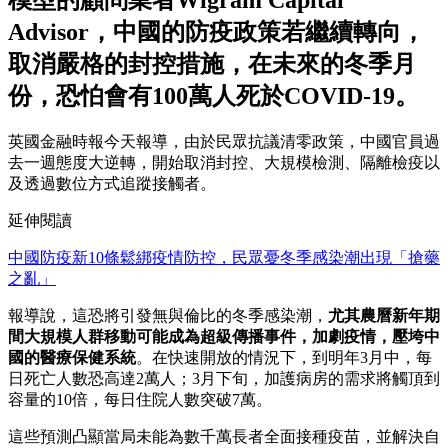
模型的顧問業者Wigram Capital
Advisor，中國的防疫政策若繼續轉向，
取消嚴格的封控措施，在未來的冬季月
份，恐怕會有100萬人死於COVID-19。
英國金融時報今天報導，由於民眾抗議清零政策，中國官員過
去一週態度大逆轉，開始取消封控、大規模檢測、隔離檢疫以
及透過數位方式追蹤接觸者。
延伸閱讀
中國防疫新10條鬆綁疫情防控，民眾憂冬季感染潮出現「搶藥
之亂」
報導說，這恐將引發無與倫比的冬季感染潮，
尤其農曆新年期
間大規模人群移動可能成為超級傳播事件，加劇疫情，壓垮中
國的醫療保健系統
。在快速開放的情況下，到明年3月中，每
日死亡人數恐高達2萬人；3月下旬，加護病房的需求將觸頂到
容量的10倍，每日住院人數突破7萬。
這些預測凸顯當局未能為數千萬長者全面接種疫苗，並解決自