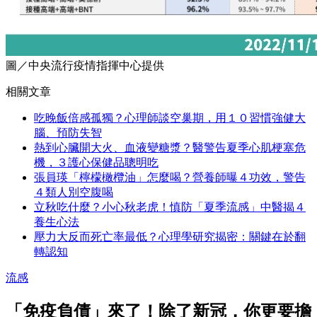
圖／中央流行疫情指揮中心提供
相關文章
吃晚飯倍感孤獨？心理師談空巢期，用１０習慣強健大
腦、預防失智
熱到心臟開大火、血液變糖漿？醫警告夏季心肌梗塞危
機，３護心保健品聰明吃
張員瑛「檸檬橄欖油」怎麼喝？營養師曝４功效，警告
４類人別空腹喝
立秋吃什麼？小心秋老虎！慎防「夏季流感」中醫揭４
養生心法
壓力大反而死亡率最低？心理學研究揭密：關鍵在於翻
轉認知
流感
「免疫負債」來了！除了新冠，你更要擔