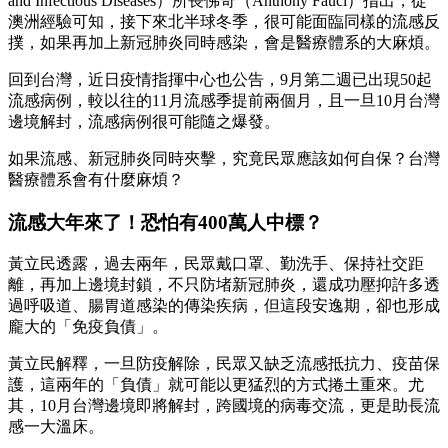
and Infectious Diseases）所長佛奇（Anthony Fauci）指出，從
澳洲經驗可知，接下來北半球冬季，很可能面臨同樣的流感反
撲，如果再加上新冠肺炎同時感染，會是醫療體系的大麻煩。
回到台灣，近日疫情指揮中心也公告，9月第二週已出現50起
流感病例，較以往的11月流感季提前兩個月，且一旦10月台灣
邊境解封，流感病例很可能隨之爆發。
如果流感、新冠肺炎同時夾擊，究竟民眾應該如何自保？台灣
醫療體系會有什麼麻煩？
流感大年來了！恐怕有400萬人中標？
黃立民透露，過去兩年，民眾戴口罩、勤洗手、保持社交距
離，再加上邊境封鎖，不只防堵新冠肺炎，還成功壓抑許多透
過呼吸道、腸胃道感染的傳染疾病，但這段安逸期，卻也形成
龐大的「免疫負債」。
黃立民解釋，一旦防疫解除，民眾又缺乏流感抵抗力、疫苗保
護，這兩年的「負債」就可能以更猛烈的方式捲土重來。尤
其，10月台灣邊境即將解封，跨國境的病毒交流，更是助長流
感一大溫床。