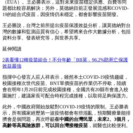
（EUA）。王必勝表示，這對未來疫苗穩定供應、自費等問
題都比較容易解決；另外，莫德納目前正發展流感和COVID-
19的組合式疫苗，因疫情仍未穩定，都會影響疫苗開發。
王必勝說，台灣之前所提出疫苗保護效益分析，讓莫德納對台
灣的數據和監測品質有信心，希望將來合作大數據分析，包括
資料分享、發表研究等，與世界共享。
延伸閱讀
2表看懂12種疫苗組合！不分年齡「BB莫」96.2%防死亡保護
效益最強
指揮中心發言人莊人祥表示，雖然本土COVID-19疫情趨緩，
校園接種次世代疫苗、BNT單價疫苗的作業仍不停歇，陸續
會在明年1月20日前完成校園接種，全國共有20縣市會進入校
園施打，建議家長可配合時程完成接種，以取得足夠保護力。
此外，中國政府開始放鬆對COVID-19疫情的限制。王必勝表
示，所有國家經歷第一波疫情都會有些混亂，預期醫療量能排
擠會是個問題，再次呼籲
在中國的台灣民眾，未來2、3個月，
高齡等高風險族群，可以回台灣接種疫苗
，就醫也比較便利。