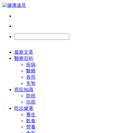
最新文章
醫療百科
疾病
醫療
長照
失智
癌症知識
防癌
抗癌
吃出健康
養生
飲食
營養