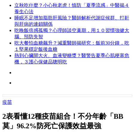
立秋吃什麼？小心秋老虎！慎防「夏季流感」中醫揭４
養生心法
睡眠不足增加脂肪肝風險？醫師解析代謝症候群、打鼾
與肝病的連鎖關係
吃晚飯倍感孤獨？心理師談空巢期，用１０習慣強健大
腦、預防失智
吃大餐怕血糖飆升？減重醫師揭研究：飯前30分鐘，吃
１堅果穩定飯後血糖
熱到心臟開大火、血液變糖漿？醫警告夏季心肌梗塞危
機，３護心保健品聰明吃
疫苗
2表看懂12種疫苗組合！不分年齡「BB
莫」96.2%防死亡保護效益最強