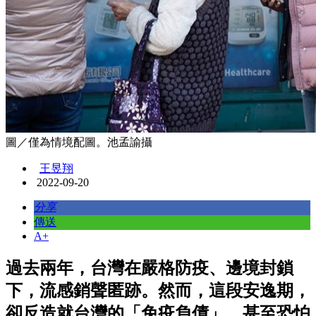
圖／僅為情境配圖。池孟諭攝
王昱翔
2022-09-20
分享
傳送
A+
過去兩年，台灣在嚴格防疫、邊境封鎖
下，流感銷聲匿跡。然而，這段安逸期，
卻反造就台灣的「免疫負債」，甚至恐怕