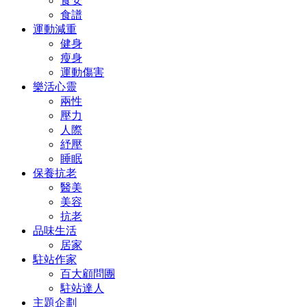
食安
食譜
運動減重
健身
瘦身
運動傷害
樂活心靈
兩性
壓力
人際
紓壓
睡眠
保養抗老
醫美
美容
抗老
品味生活
居家
駐站作家
百大顧問團
駐站達人
主題企劃