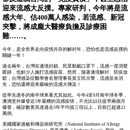
迎來流感大反撲。專家研判，今年將是流
感大年、估400萬人感染，若流感、新冠
夾擊，將成龐大醫療負擔及診療困
難……。
今年，是全世界走向疫情共存的解封年，恐怕也是流感反撲的
關鍵一年！
過去兩年，台灣在邊境封鎖、民眾勤戴口罩下，流感一度消聲
匿跡，也鮮少人施打流感疫苗。然而，隨著邊境解封、防疫放
鬆，台灣感染症醫學會名譽理事長黃立民示警，流感並未消
失，恐怕還將迎來嚴峻的流感大傳染！
從率先過冬的南半球來看尤其如此。今年4至9月南半球冬季，
澳洲意外爆發近5年最糟的流感疫情，不光比以往提早兩個月
爆發，確診數更高達過去5年平均值三倍以上，目前已超過22
萬例。
美國國家過敏和傳染病研究所（National Institutes of Allergy