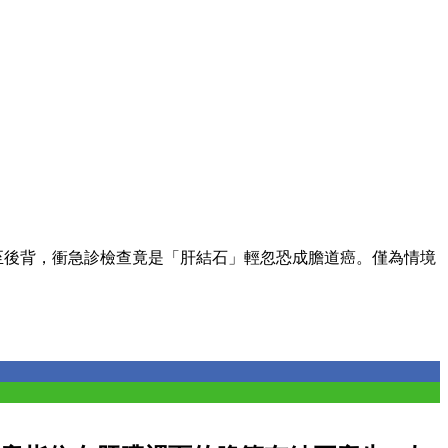
至後背，衝急診檢查竟是「肝結石」輕忽恐成膽道癌。僅為情境