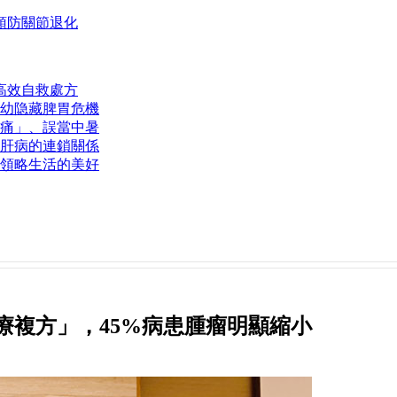
預防關節退化
高效自救處方
幼隐藏脾胃危機
痛」、誤當中暑
肝病的連鎖關係
領略生活的美好
療複方」，45%病患腫瘤明顯縮小