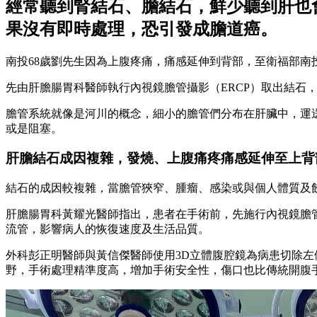
經常聽到腎結石、膽結石，鮮少聽到肝也
果沒有即時處理，恐引發成膽道癌。
南投68歲劉先生因為上腹疼痛，痛感延伸到背部，至衛福部
先由肝膽腸胃科醫師執行內視鏡膽管攝影（ERCP）取出結石
膽管系統就像是河川的概念，細小的膽管們分布在肝臟中，運
或是阻塞。
肝膽結石成因複雜，發燒、上腹痛疼痛感延伸至上背
結石的成因較複雜，當膽管狹窄、腫瘤、感染或與個人體質及
肝膽腸胃科黃耀光醫師指出，患者在手術前，先施行內視鏡膽
流管，影響病人的恢復速度及生活品質。
外科彭正明醫師與黃信傑醫師使用3D立體腹腔鏡為病患切除左
野，手術處理精準度高，增加手術安全性，傷口也比傳統開腹