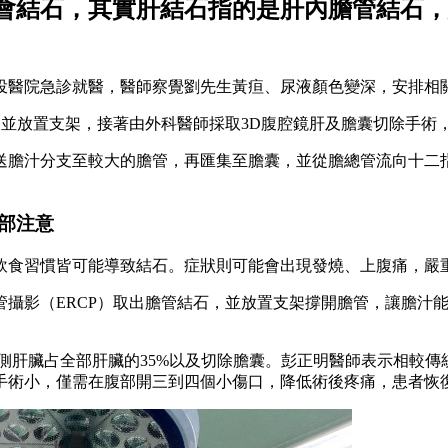
會結石，其實肝結石指的是肝內膽管結石，
南投醫院急診就醫，醫師察覺劉先生黃疸、尿液顏色變深，安排相
，並放置支架，接著由外科醫師採取3D腹腔鏡肝及膽囊切除手術
送膽汁分支至較大的膽管，再匯集至膽囊，並從膽總管流向十二
部注意
飲食習慣皆可能導致結石。症狀則可能會出現發燒、上腹痛，嚴
管攝影（ERCP）取出膽管結石，並放置支架撐開膽管，讓膽汁
側肝臟占全部肝臟的35%以及切除膽囊。彭正明醫師表示相較傳
手術小，僅需在腹部開三到四個小傷口，降低術後疼痛，患者恢