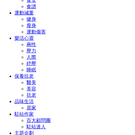
食安
食譜
運動減重
健身
瘦身
運動傷害
樂活心靈
兩性
壓力
人際
紓壓
睡眠
保養抗老
醫美
美容
抗老
品味生活
居家
駐站作家
百大顧問團
駐站達人
主題企劃