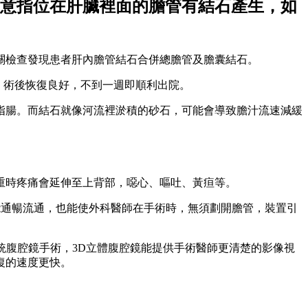
意指位在肝臟裡面的膽管有結石產生，如
關檢查發現患者肝內膽管結石合併總膽管及膽囊結石。
，術後恢復良好，不到一週即順利出院。
指腸。而結石就像河流裡淤積的砂石，可能會導致膽汁流速減緩
重時疼痛會延伸至上背部，噁心、嘔吐、黃疸等。
能通暢流通，也能使外科醫師在手術時，無須劃開膽管，裝置引
統腹腔鏡手術，3D立體腹腔鏡能提供手術醫師更清楚的影像視
復的速度更快。