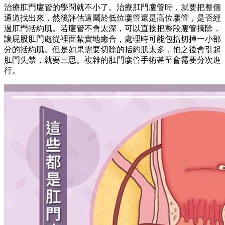
治療肛門廔管的學問就不小了。治療肛門廔管時，就要把整個
通道找出來，然後評估這屬於低位廔管還是高位廔管，是否經
過肛門括約肌。若廔管不會太深，可以直接把整段廔管摘除，
讓屁股肛門處從裡面紮實地癒合，處理時可能包括切掉一小部
分的括約肌。但是如果需要切除的括約肌太多，怕之後會引起
肛門失禁，就要三思。複雜的肛門廔管手術甚至會需要分次進
行。