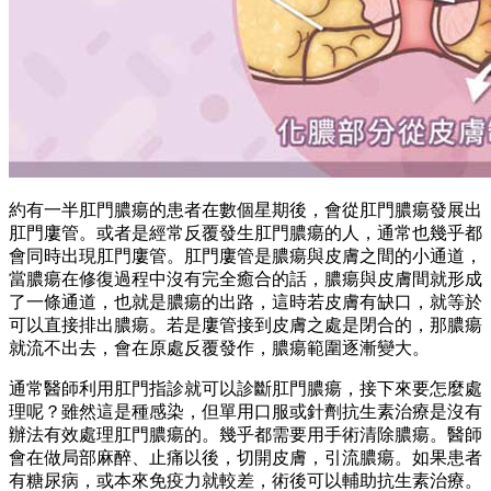
約有一半肛門膿瘍的患者在數個星期後，會從肛門膿瘍發展出
肛門廔管。或者是經常反覆發生肛門膿瘍的人，通常也幾乎都
會同時出現肛門廔管。肛門廔管是膿瘍與皮膚之間的小通道，
當膿瘍在修復過程中沒有完全癒合的話，膿瘍與皮膚間就形成
了一條通道，也就是膿瘍的出路，這時若皮膚有缺口，就等於
可以直接排出膿瘍。若是廔管接到皮膚之處是閉合的，那膿瘍
就流不出去，會在原處反覆發作，膿瘍範圍逐漸變大。
通常醫師利用肛門指診就可以診斷肛門膿瘍，接下來要怎麼處
理呢？雖然這是種感染，但單用口服或針劑抗生素治療是沒有
辦法有效處理肛門膿瘍的。幾乎都需要用手術清除膿瘍。醫師
會在做局部麻醉、止痛以後，切開皮膚，引流膿瘍。如果患者
有糖尿病，或本來免疫力就較差，術後可以輔助抗生素治療。