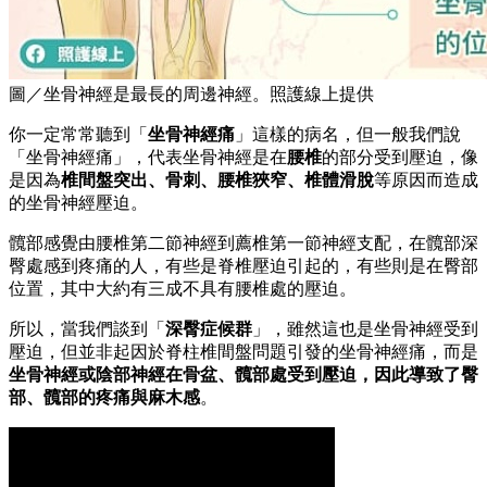
圖／坐骨神經是最長的周邊神經。照護線上提供
你一定常常聽到「
坐骨神經痛
」這樣的病名，但一般我們說
「坐骨神經痛」，代表坐骨神經是在
腰椎
的部分受到壓迫，像
是因為
椎間盤突出、骨刺、腰椎狹窄、椎體滑脫
等原因而造成
的坐骨神經壓迫。
髖部感覺由腰椎第二節神經到薦椎第一節神經支配，在髖部深
臀處感到疼痛的人，有些是脊椎壓迫引起的，有些則是在臀部
位置，其中大約有三成不具有腰椎處的壓迫。
所以，當我們談到「
深臀症候群
」，雖然這也是坐骨神經受到
壓迫，但並非起因於脊柱椎間盤問題引發的坐骨神經痛，而是
坐骨神經或陰部神經在骨盆、髖部處受到壓迫，因此導致了臀
部、髖部的疼痛與麻木感
。