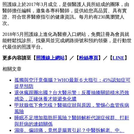
照護線上於2017年3月成立，是個醫護人員所組成的團隊，由
醫師擔任編輯，邀集各專科醫師，提供給您高品質、具有實
證、符合世界醫療指引的健康資訊。每月約有230萬瀏覽人
次。
2018年5月照護線上進化為醫療入口網站，免費註冊為會員就
能輕鬆找診所、找藥局並完成網路掛號和預約領藥，是行動世
代最佳的照護平台。
更多內容請至【
照護線上網站
】／【
粉絲專頁
】／【
LINE
】
相關文章
孤獨與空汙竟傷腦？WHO最新６大指引：45%認知症可
提早預防
退休瘋跟團出國？台大醫示警：反覆抽膝關節積水恐致
感染，正確休養才能避免化膿
甲狀腺低下會怎樣？醫揭症狀與原因，警惕心血管疾病
風險
睡眠不足增加脂肪肝風險？醫師解析代謝症候群、打鼾
與肝病的連鎖關係
濕疹、偏頭痛，竟然是腸胃引起？中醫拆解老、中、