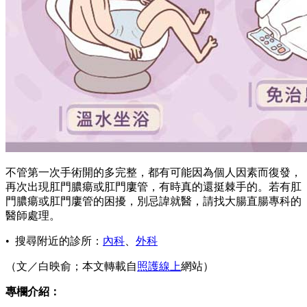
不管第一次手術開的多完整，都有可能因為個人因素而復發，
再次出現肛門膿瘍或肛門廔管，有時真的還挺棘手的。若有肛
門膿瘍或肛門廔管的困擾，別忌諱就醫，請找大腸直腸專科的
醫師處理。
• 搜尋附近的診所：
內科
、
外科
（文／白映俞；本文轉載自
照護線上
網站）
專欄介紹：