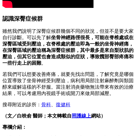
認識深臀症候群
雖然我們說明了深臀症候群幾個不同的狀況，但並不是要大家
自行診斷。可以先了解
坐骨神經路徑很長，可能在脊椎處或在
深臀區域受到壓迫，在脊椎處的壓迫即為一般的坐骨神經痛，
在深臀區域的壓迫稱為深臀症候群，其中最多是來自梨狀肌的
壓迫，但其它位置也會造成類似的症狀，導致髖部臀部疼痛和
一些行走上的困難
。
若我們可以想要改善疼痛，就要先找出問題，了解究竟是哪個
位置導致了坐骨神經受到壓迫，病利用局部注射麻醉劑與類固
醇來緩解這樣的不舒服。當注射消炎藥物無法帶來有效的治療
結果，可以考慮用內視鏡手術或開刀來做局部減壓。
搜尋附近的診所：
骨科
、
復健科
（文／白映俞 醫師；本文轉載自
照護線上
網站）
專欄介紹：