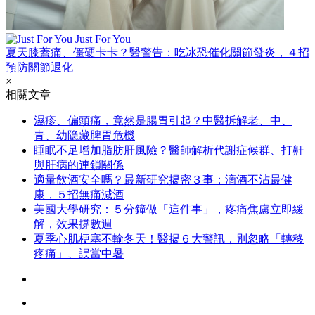
Just For You
夏天膝蓋痛、僵硬卡卡？醫警告：吃冰恐催化關節發炎，４招
預防關節退化
×
相關文章
濕疹、偏頭痛，竟然是腸胃引起？中醫拆解老、中、
青、幼隐藏脾胃危機
睡眠不足增加脂肪肝風險？醫師解析代謝症候群、打鼾
與肝病的連鎖關係
適量飲酒安全嗎？最新研究揭密３事：滴酒不沾最健
康，５招無痛減酒
美國大學研究：５分鐘做「這件事」，疼痛焦慮立即緩
解，效果撐數週
夏季心肌梗塞不輸冬天！醫揭６大警訊，別忽略「轉移
疼痛」、誤當中暑