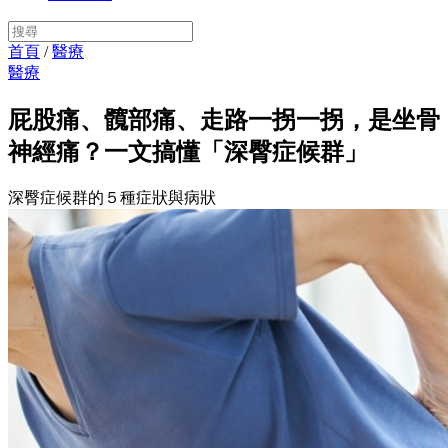
首頁
/
醫療
醫療
屁股痛、髖部痛、走路一拐一拐，是坐骨
神經痛？一文搞懂「深臀症候群」
深臀症候群的５種症狀與病狀