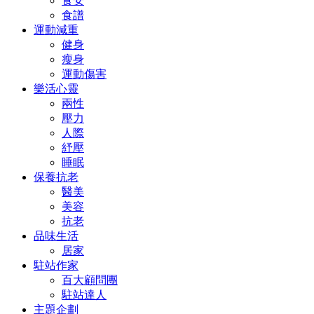
食安
食譜
運動減重
健身
瘦身
運動傷害
樂活心靈
兩性
壓力
人際
紓壓
睡眠
保養抗老
醫美
美容
抗老
品味生活
居家
駐站作家
百大顧問團
駐站達人
主題企劃