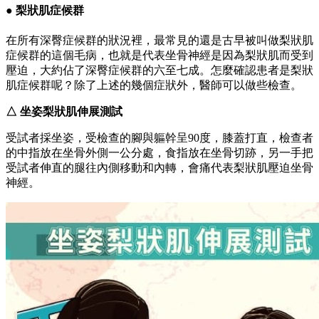
● 梨狀肌症候群
在所有深臀症候群的狀況裡，最常見的還是古早被叫做梨狀肌
症候群的這個毛病，也就是代表坐骨神經是因為梨狀肌而受到
壓迫，大約佔了深臀症候群的六至七成。怎麼確認患者是梨狀
肌症候群呢？除了上述的幾個症狀外，醫師可以做些檢查。
△ 坐姿梨狀肌伸展測試
受試者採坐姿，受檢查的腳與軀幹呈90度，膝蓋打直，檢查者
的中指放在坐骨外側一公分處，食指放在坐骨切跡，另一手把
受試者伸直的腿往內側移動和內轉，會痛代表梨狀肌壓迫坐骨
神經。