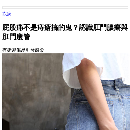
疾病
屁股痛不是痔瘡搞的鬼？認識肛門膿瘍與
肛門廔管
有撕裂傷易引發感染