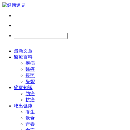
最新文章
醫療百科
疾病
醫療
長照
失智
癌症知識
防癌
抗癌
吃出健康
養生
飲食
營養