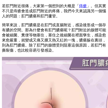
若肛門附近很痛，大家第一個想到的大概是「
痔瘡
」。但其實
不只是痔瘡會造成肛門附近的疼痛，我們今天來認識另一個惱
人的問題：肛門膿瘍和肛門廔管。
簡單來說，肛門膿瘍是在肛門或直腸附近，感染後形成一個存
有膿的空間。那為什麼會有肛門膿瘍呢？肛門附近的腺體可能
會被細菌、糞便等物塞住，塞住之後細菌在裡面孳生，感染愈
來愈嚴重，就變成又痛又腫又熱又紅的一塊，膿瘍躲在裏頭，
則為肛門膿瘍。除了肛門的腺體受到阻塞這個原因，若肛門有
撕裂傷，也比較容易引發感染。