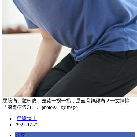
屁股痛、髖部痛、走路一拐一拐，是坐骨神經痛？一文搞懂
「深臀症候群」。photoAC by mapo
照護線上
2022-12-25
分享