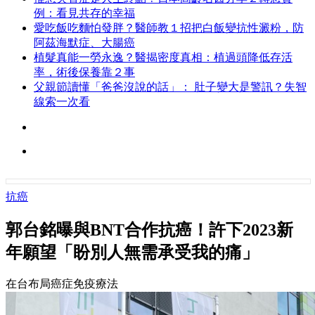
例：看見共存的幸福
愛吃飯吃麵怕發胖？醫師教１招把白飯變抗性澱粉，防
阿茲海默症、大腸癌
植髮真能一勞永逸？醫揭密度真相：植過頭降低存活
率，術後保養靠２事
父親節讀懂「爸爸沒說的話」： 肚子變大是警訊？失智
線索一次看
抗癌
郭台銘曝與BNT合作抗癌！許下2023新
年願望「盼別人無需承受我的痛」
在台布局癌症免疫療法