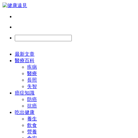
最新文章
醫療百科
疾病
醫療
長照
失智
癌症知識
防癌
抗癌
吃出健康
養生
飲食
營養