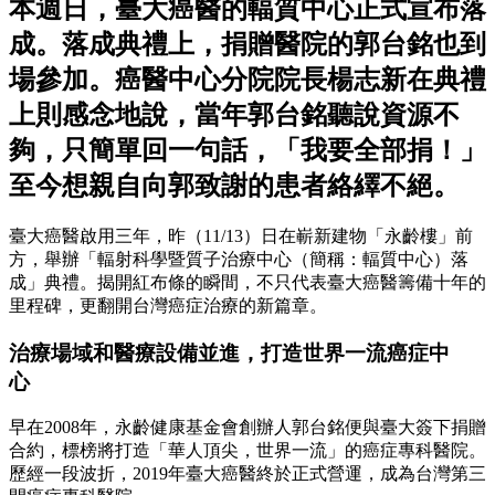
本週日，臺大癌醫的輻質中心正式宣布落
成。落成典禮上，捐贈醫院的郭台銘也到
場參加。癌醫中心分院院長楊志新在典禮
上則感念地說，當年郭台銘聽說資源不
夠，只簡單回一句話，「我要全部捐！」
至今想親自向郭致謝的患者絡繹不絕。
臺大癌醫啟用三年，昨（11/13）日在嶄新建物「永齡樓」前
方，舉辦「輻射科學暨質子治療中心（簡稱：輻質中心）落
成」典禮。揭開紅布條的瞬間，不只代表臺大癌醫籌備十年的
里程碑，更翻開台灣癌症治療的新篇章。
治療場域和醫療設備並進，打造世界一流癌症中
心
早在2008年，永齡健康基金會創辦人郭台銘便與臺大簽下捐贈
合約，標榜將打造「華人頂尖，世界一流」的癌症專科醫院。
歷經一段波折，2019年臺大癌醫終於正式營運，成為台灣第三