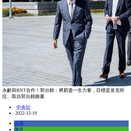
永齡與BNT合作！郭台銘：將窮盡一生力量，目標是攻克癌
症。取自郭台銘臉書
中央社
2022-12-19
分享
傳送