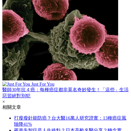
Just For You
醫師30年抗４癌：每種癌症都非莫名奇妙發生！「這些」生活
惡習絕對別犯
×
相關文章
打瘦瘦針能防癌？台大醫16萬人研究證實：13種癌症風
險降41%
罹患失智症是人生終點？日本高齡名醫分享２轉念實