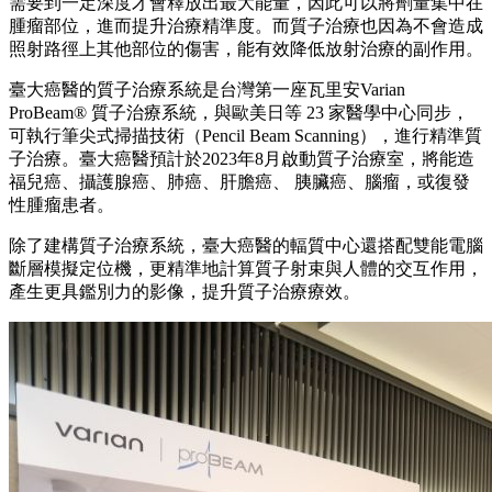
需要到一定深度才會釋放出最大能量，因此可以將劑量集中在
腫瘤部位，進而提升治療精準度。而質子治療也因為不會造成
照射路徑上其他部位的傷害，能有效降低放射治療的副作用。
臺大癌醫的質子治療系統是台灣第一座瓦里安Varian
ProBeam® 質子治療系統，與歐美日等 23 家醫學中心同步，
可執行筆尖式掃描技術（Pencil Beam Scanning），進行精準質
子治療。臺大癌醫預計於2023年8月啟動質子治療室，將能造
福兒癌、攝護腺癌、肺癌、肝膽癌、 胰臟癌、腦瘤，或復發
性腫瘤患者。
除了建構質子治療系統，臺大癌醫的輻質中心還搭配雙能電腦
斷層模擬定位機，更精準地計算質子射束與人體的交互作用，
產生更具鑑別力的影像，提升質子治療療效。