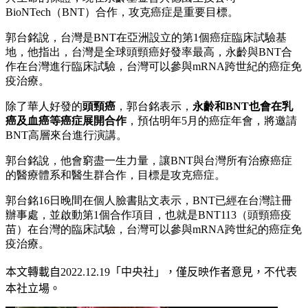
BioNTech（BNT）合作，攻克癌症是重要目標。
郭台銘說，台灣是BNT在亞洲設立的第1個癌症臨床試驗基
地，他指出，台灣是全球頭頸癌好發率最高，永齡與BNT合
作在台灣進行臨床試驗，台灣可以參與mRNA跨世紀的癌症免
疫治療。
除了華人好發的
頭頸癌
，郭台銘表示，
永齡和BNT也會在乳
癌及血癌等癌症展開合作
，預估明年5月的癌症年會，將邀請
BNT高層來台進行演講。
郭台銘說，他會窮盡一生力量，讓BNT與台灣所有治療癌症
的醫療體系和醫生群合作，目標是攻克癌症。
郭台銘16日晚間在個人臉書貼文表示，BNT已經在台灣註冊
辦事處，並啟動第1個合作項目，也就是BNT113（頭頸癌疫
苗）在台灣的臨床試驗，台灣可以參與mRNA跨世紀的癌症免
疫治療。
本文轉載自
2022.12.19
「中央社」
，僅反映作者意見，不代表
本社立場。