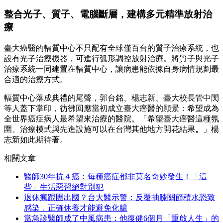
整合光子、質子、電腦斷層，建構多元精準放射治
療
臺大癌醫的輻質中心不只配有全球僅百台的質子治療系統，也
設有光子治療機器，可進行弧形調控放射治療。將質子與光子
治療系統一同建置在輻質中心，讓病患能依據自身病情規劃最
合適的治療方式。
輻質中心落成典禮的尾聲，郭台銘、楊志新、臺大校長管中閔
等人蓋下掌印，彷彿回應當初成立臺大癌醫的願景：希望成為
全世界癌症病人最希望來治療的醫院。「希望臺大癌醫這種氛
圍、治療模式與先進設施可以在台灣其他地方開花結果
。
」楊
志新如此期待著。
相關文章
醫師30年抗４癌：每種癌症都非莫名奇妙發生！「這
些」生活惡習絕對別犯
退休瘋跟團出國？台大醫示警：反覆抽膝關節積水恐致
感染，正確休養才能避免化膿
當急診醫師成了中風病患：他復健6個月「重啟人生」的