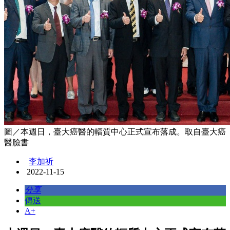
圖／本週日，臺大癌醫的輻質中心正式宣布落成。取自臺大癌
醫臉書
李加祈
2022-11-15
分享
傳送
A+