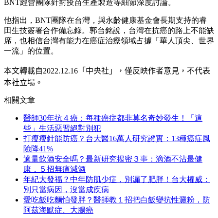
BNT經營團隊針對疫苗生產製造等細節深度討論。
他指出，BNT團隊在台灣，與永齡健康基金會長期支持的睿
田生技簽署合作備忘錄。郭台銘說，台灣在抗癌的路上不能缺
席，也相信台灣有能力在癌症治療領域占據「華人頂尖、世界
一流」的位置。
本文轉載自
2022.12.16
「中央社」
，僅反映作者意見，不代表
本社立場。
相關文章
醫師30年抗４癌：每種癌症都非莫名奇妙發生！「這
些」生活惡習絕對別犯
打瘦瘦針能防癌？台大醫16萬人研究證實：13種癌症風
險降41%
適量飲酒安全嗎？最新研究揭密３事：滴酒不沾最健
康，５招無痛減酒
年紀大發福？中年防肌少症，別漏了肥胖！台大權威：
別只當病因，沒當成疾病
愛吃飯吃麵怕發胖？醫師教１招把白飯變抗性澱粉，防
阿茲海默症、大腸癌