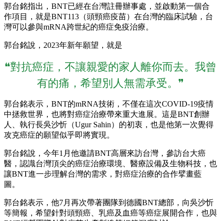
郭台銘指出，BNT已經在台灣註冊辦事處，並啟動第一個合
作項目，就是BNT113（頭頸癌疫苗）在台灣的臨床試驗，台
灣可以參與mRNA跨世紀的癌症免疫治療。
郭台銘說，2023年新年願望，就是
❝對抗癌症，不讓親愛的家人離你而去。我曾
有的痛，希望別人無需承受。❞
郭台銘表示，BNT的mRNA技術，不僅在這次COVID-19疫情
中拯救世界，也將對癌症治療帶來重大進展。這是BNT創辦
人、執行長吳沙忻（Ugur Sahin）的初衷，也是他第一次覺得
攻克癌症的願望似乎即將實現。
郭台銘說，今年1月他邀請BNT高層來訪台灣，參訪台大癌
醫，認識台灣頂尖的癌症治療環境、醫療設備及生物科技，也
讓BNT進一步理解台灣的需求，對癌症治療的合作擘畫藍
圖。
郭台銘表示，他7月再次帶著團隊到德國BNT總部，向吳沙忻
等簡報，希望針對頭頸癌、乳癌及血癌等癌症展開合作，也與