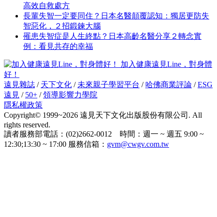
高效自救處方
長輩失智一定要同住？日本名醫顛覆認知：獨居更防失
智惡化，２招鍛鍊大腦
罹患失智症是人生終點？日本高齡名醫分享２轉念實
例：看見共存的幸福
加入健康遠見Line，對身體
好！
遠見雜誌
/
天下文化
/
未來親子學習平台
/
哈佛商業評論
/
ESG
遠見
/
50+
/
領導影響力學院
隱私權政策
Copyright© 1999~2026 遠見天下文化出版股份有限公司. All
rights reserved.
讀者服務部電話：(02)2662-0012 時間：週一 ~ 週五 9:00 ~
12:30;13:30 ~ 17:00 服務信箱：
gvm@cwgv.com.tw