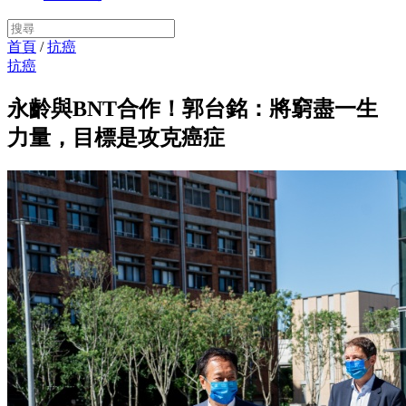
首頁
/
抗癌
抗癌
永齡與BNT合作！郭台銘：將窮盡一生
力量，目標是攻克癌症