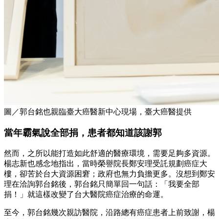
圖／郭台銘也親臨臺大癌醫新中心現場，臺大癌醫提供
當年霸氣說全部捐，患者都知道該謝郭
然而，之所以能打造如此舒適的醫療環境，需要足夠多資源。
楊志新也感念地指出，當時榮譽院長鄭安理受託規劃癌症大
樓，卻苦於台大資源困窘；政府也無力負擔更多。沒想到鄭安
理在洽詢郭台銘後，郭台銘只簡單回一句話：「我要全部
捐！」就這樣改變了台大醫院癌症治療的命運。
至今，郭台銘幾次親訪醫院，沿路總有癌症患者上前致謝，楊