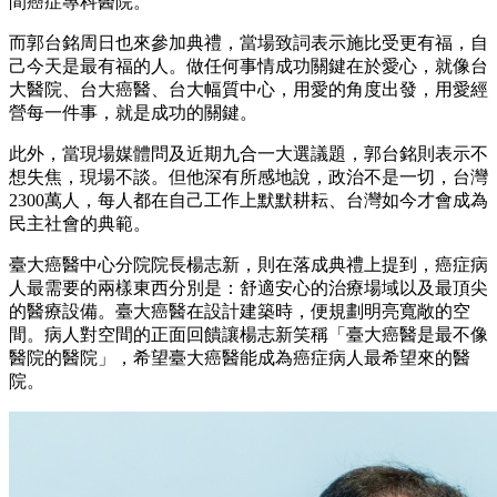
間癌症專科醫院。
而郭台銘周日也來參加典禮，當場致詞表示施比受更有福，自
己今天是最有福的人。做任何事情成功關鍵在於愛心，就像台
大醫院、台大癌醫、台大幅質中心，用愛的角度出發，用愛經
營每一件事，就是成功的關鍵。
此外，當現場媒體問及近期九合一大選議題，郭台銘則表示不
想失焦，現場不談。但他深有所感地說，政治不是一切，台灣
2300萬人，每人都在自己工作上默默耕耘、台灣如今才會成為
民主社會的典範。
臺大癌醫中心分院院長楊志新，則在落成典禮上提到，癌症病
人最需要的兩樣東西分別是：舒適安心的治療場域以及最頂尖
的醫療設備。臺大癌醫在設計建築時，便規劃明亮寬敞的空
間。病人對空間的正面回饋讓楊志新笑稱「臺大癌醫是最不像
醫院的醫院」，希望臺大癌醫能成為癌症病人最希望來的醫
院。