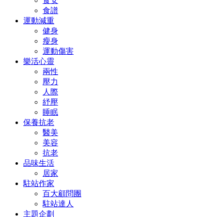
食安
食譜
運動減重
健身
瘦身
運動傷害
樂活心靈
兩性
壓力
人際
紓壓
睡眠
保養抗老
醫美
美容
抗老
品味生活
居家
駐站作家
百大顧問團
駐站達人
主題企劃