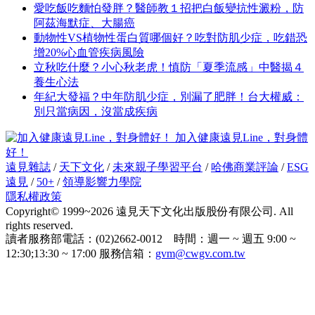
愛吃飯吃麵怕發胖？醫師教１招把白飯變抗性澱粉，防
阿茲海默症、大腸癌
動物性VS植物性蛋白質哪個好？吃對防肌少症，吃錯恐
增20%心血管疾病風險
立秋吃什麼？小心秋老虎！慎防「夏季流感」中醫揭４
養生心法
年紀大發福？中年防肌少症，別漏了肥胖！台大權威：
別只當病因，沒當成疾病
加入健康遠見Line，對身體
好！
遠見雜誌
/
天下文化
/
未來親子學習平台
/
哈佛商業評論
/
ESG
遠見
/
50+
/
領導影響力學院
隱私權政策
Copyright© 1999~2026 遠見天下文化出版股份有限公司. All
rights reserved.
讀者服務部電話：(02)2662-0012 時間：週一 ~ 週五 9:00 ~
12:30;13:30 ~ 17:00 服務信箱：
gvm@cwgv.com.tw