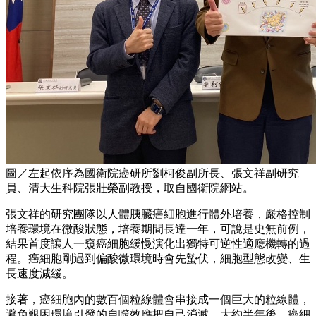
圖／左起依序為國衛院癌研所劉柯俊副所長、張文祥副研究
員、清大生科院張壯榮副教授，取自國衛院網站。
張文祥的研究團隊以人體胰臟癌細胞進行體外培養，嚴格控制
培養環境在微酸狀態，培養期間長達一年，可說是史無前例，
結果首度讓人一窺癌細胞緩慢演化出獨特可逆性適應機轉的過
程。癌細胞剛遇到偏酸微環境時會先蟄伏，細胞型態改變、生
長速度減緩。
接著，癌細胞內的數百個粒線體會串接成一個巨大的粒線體，
避免艱困環境引發的自噬效應把自己消滅，大約半年後，癌細