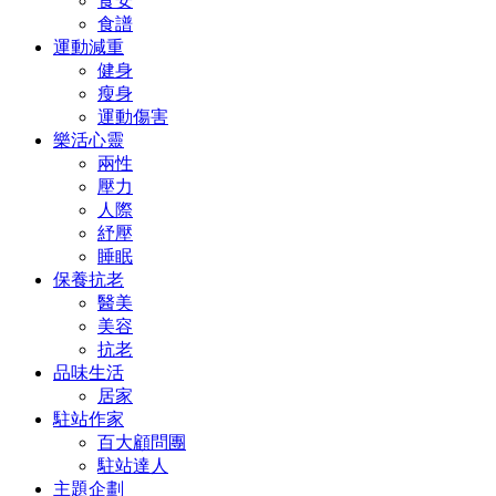
食安
食譜
運動減重
健身
瘦身
運動傷害
樂活心靈
兩性
壓力
人際
紓壓
睡眠
保養抗老
醫美
美容
抗老
品味生活
居家
駐站作家
百大顧問團
駐站達人
主題企劃