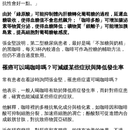
抗性會好一點。」
由於「綠原酸」可能抑制體內肝糖轉化葡萄糖的過程，延遲血
糖吸收，使得血糖值不會忽然飆升；「咖啡多酚」可增加腸泌
素等物質分泌，使得血糖降低；礦物質「鎂離子」可能增加胰
島素，提高細胞對葡萄糖敏感度。
張金堅說明，第二型糖尿病患者，最好是喝「不加糖與奶精」
的黑咖啡，每天3杯內較適合，咖啡可作為控糖的輔助方法，
但仍不適合過度飲用。
罹癌可以喝咖啡嗎？可減緩某些症狀與降低發生率
常有患者在看診時詢問張金堅，罹患癌症還可喝咖啡嗎？
他表示，一般人喝咖啡有助於降低癌症發生率，而針對癌症患
者，確實也能減緩某些癌症的症狀。
他解釋，咖啡裡的多種抗氧化成分與植化素，如咖啡因和咖啡
酸可抑制細胞分裂，加速癌細胞的凋亡；酚酸類可促進體內合
成穀胱甘肽，對抗致癌物質亞硝胺。