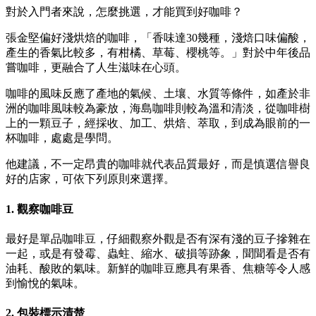
對於入門者來說，怎麼挑選，才能買到好咖啡？
張金堅偏好淺烘焙的咖啡，「香味達30幾種，淺焙口味偏酸，
產生的香氣比較多，有柑橘、草莓、櫻桃等。」對於中年後品
嘗咖啡，更融合了人生滋味在心頭。
咖啡的風味反應了產地的氣候、土壤、水質等條件，如產於非
洲的咖啡風味較為豪放，海島咖啡則較為溫和清淡，從咖啡樹
上的一顆豆子，經採收、加工、烘焙、萃取，到成為眼前的一
杯咖啡，處處是學問。
他建議，不一定昂貴的咖啡就代表品質最好，而是慎選信譽良
好的店家，可依下列原則來選擇。
1. 觀察咖啡豆
最好是單品咖啡豆，仔細觀察外觀是否有深有淺的豆子摻雜在
一起，或是有發霉、蟲蛀、縮水、破損等跡象，聞聞看是否有
油耗、酸敗的氣味。新鮮的咖啡豆應具有果香、焦糖等令人感
到愉悅的氣味。
2. 包裝標示清楚