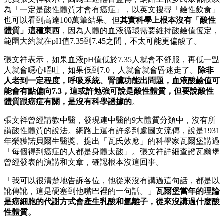
為「一定是酸性體質才會有癌症」，以英文搜尋「鹼性飲食」
也可以看到高達100萬筆結果。但
其實科學上根本沒有「酸性
體質」這種東西
，因為人體的血液循環需要維持酸鹼值恆定，
範圍大約就在pH值7.35到7.45之間，不太可能更偏酸了。
張文祥表示，如果血液pH值低於7.35人就會不舒服，再低一點
人就會噁心嘔吐，如果低到7.0，人就會就會昏迷走了。
除非
人老到一定程度，呼吸系統、腎臟功能出問題，血液酸鹼值可
能會有點偏向7.3，這或許勉強可說是酸性體質，但要說酸性
體質跟癌症有關，是沒有科學證據的
。
張文祥曾經請教中醫，發現連中醫的9大體質分類中，沒有所
謂酸性體質的說法。網路上還有許多到處圖文流傳，說是1931
年榮獲諾貝爾生醫獎、提出「瓦氏效應」的科學家瓦爾堡講過
「每個得到癌症的人都是身體太酸」。張文祥詳細查證瓦爾堡
曾經發表的演講和文章，確認根本沒這回事。
「我可以很清楚地告訴各位，他從來沒有講過這句話，都是以
訛傳訛，這是硬塞到他嘴巴裡的一句話。」
瓦爾堡當年的理論
是癌細胞的代謝方式會產生乳酸和氫離子，從來沒講過什麼酸
性體質。