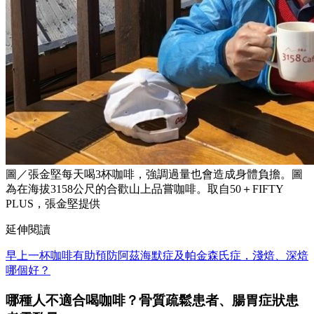
圖／張金堅每天喝3杯咖啡，強調過量也會造成身體負擔。圖
為在海拔3158公尺的合歡山上品嘗咖啡。取自50＋FIFTY
PLUS，張金堅提供
延伸閱讀
早上一杯咖啡有助預防阿茲海默症及帕金森氏症，淺焙、深焙
哪個好？
哪種人不適合喝咖啡？骨質疏鬆患者、腸胃症狀患