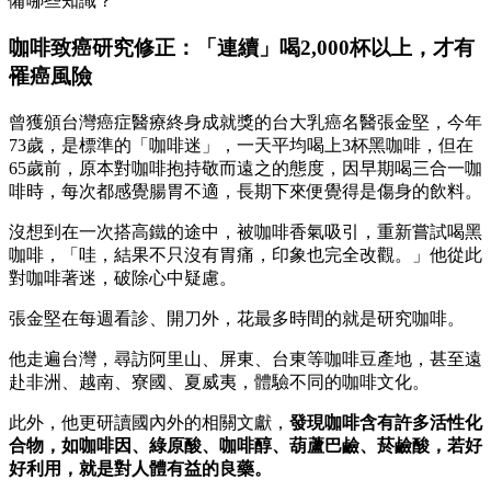
備哪些知識？
咖啡致癌研究修正：「連續」喝2,000杯以上，才有
罹癌風險
曾獲頒台灣癌症醫療終身成就獎的台大乳癌名醫張金堅，今年
73歲，是標準的「咖啡迷」，一天平均喝上3杯黑咖啡，但在
65歲前，原本對咖啡抱持敬而遠之的態度，因早期喝三合一咖
啡時，每次都感覺腸胃不適，長期下來便覺得是傷身的飲料。
沒想到在一次搭高鐵的途中，被咖啡香氣吸引，重新嘗試喝黑
咖啡，「哇，結果不只沒有胃痛，印象也完全改觀。」他從此
對咖啡著迷，破除心中疑慮。
張金堅在每週看診、開刀外，花最多時間的就是研究咖啡。
他走遍台灣，尋訪阿里山、屏東、台東等咖啡豆產地，甚至遠
赴非洲、越南、寮國、夏威夷，體驗不同的咖啡文化。
此外，他更研讀國內外的相關文獻，
發現咖啡含有許多活性化
合物，如咖啡因、綠原酸、咖啡醇、葫蘆巴鹼、菸鹼酸，若好
好利用，就是對人體有益的良藥。