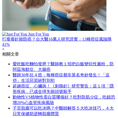
Just For You
打瘦瘦針能防癌？台大醫16萬人研究證實：13種癌症風險降
41%
×
相關文章
愛吃飯吃麵怕發胖？醫師教１招把白飯變抗性澱粉，防
阿茲海默症、大腸癌
醫師30年抗４癌：每種癌症都非莫名奇妙發生！「這
些」生活惡習絕對別犯
超越癌症、心臟病！《刺胳針》研究警告：這１項「隱
形疾病」已成全球失能頭號殺手
動物性VS植物性蛋白質哪個好？吃對防肌少症，吃錯恐
增20%心血管疾病風險
子宮肌瘤可以吃冰嗎？中醫師解答５大吃冰技巧，４大
日常保健助逆轉肌瘤體質