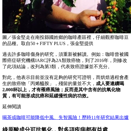
圖／張金堅走在南投縣國姓鄉的咖啡產區裡，仔細觀察咖啡豆
的品種。取自50＋FIFTY PLUS，張金堅提供
過去許多咖啡傷身的研究，須重新被解讀。例如：咖啡曾被國
際癌症研究機構IARC評為2A類致癌物，到了2016年，則修改
了此項結論，改列為第3類，代表致癌證據並不充分。
對此，他表示目前並沒有足夠的研究可證明，而烘焙過程會產
生的致癌物「丙烯醯胺」，殘留的量並不大，
成人要連續喝
2,000杯以上，才有罹癌風險；反而是其中含有的抗氧化物
質，有可能形成抗癌和延緩慢性病的功效。
延伸閱讀
喝茶或咖啡可能降低中風、失智風險！歷時11年研究結果出爐
綠原酸成分可抗氧化，對多項疾病都有益處