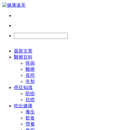
最新文章
醫療百科
疾病
醫療
長照
失智
癌症知識
防癌
抗癌
吃出健康
養生
飲食
營養