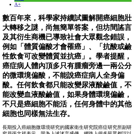
A+
數百年來，科學家持續試圖解開癌細胞壯
大轉移之謎，尚無簡單答案，但坊間謠言
及其衍生商機已導致社會大眾觀念錯誤，
例如「體質偏酸才會罹癌」、「抗酸或鹼
性飲食可改變體質並抗癌」。學者提醒，
癌症病人體內頂多只有腫瘤旁邊一兩公分
的微環境偏酸，不能說癌症病人全身偏
酸。任何飲食都只能改變尿液酸鹼值，不
能改變血液酸鹼值，如果身體環境偏鹼，
不只是癌細胞不能活，任何身體中的其他
細胞也同樣無法生存。
長期投入癌細胞微環境研究的國家衛生研究院癌症研究所副研
究員張文祥表示，因為上述謠言盛傳，網路上很多民眾都誤以