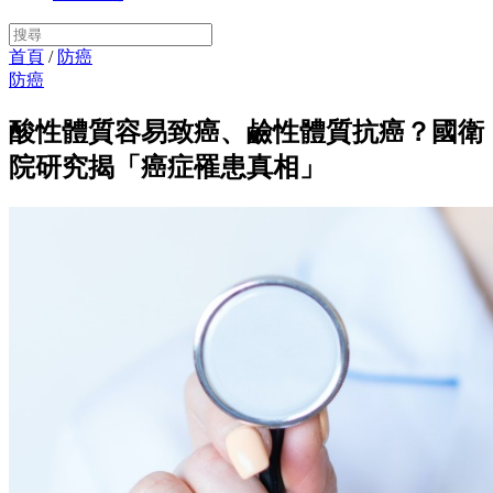
首頁
/
防癌
防癌
酸性體質容易致癌、鹼性體質抗癌？國衛
院研究揭「癌症罹患真相」