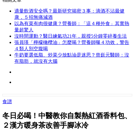
適量飲酒安全嗎？最新研究揭密３事：滴酒不沾最健
康，５招無痛減酒
以為有菜有肉很健康？營養師：「這４種外食」其實熱
量超驚人
沒時間運動？醫日練氣功21年，親授5分鐘零碎養生法
張員瑛「檸檬橄欖油」怎麼喝？營養師曝４功效，警告
４類人別空腹喝
牛奶要選低脂、炒菜少放點油是迷思？曾嶔元醫師：沒
有脂肪，就沒有大腦
食譜
冬日必喝！中醫教你自製熱紅酒香料包、
２漢方暖身茶改善手腳冰冷