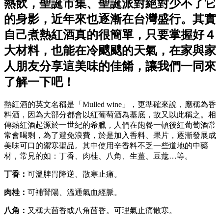
熱飲，聖誕市集、聖誕派對絕對少不了它
的身影，近年來也逐漸在台灣盛行。其實
自己煮熱紅酒真的很簡單，只要掌握好４
大材料，也能在冷颼颼的天氣，在家與家
人朋友分享這美味的佳餚，讓我們一同來
了解一下吧！
熱紅酒的英文名稱是「Mulled wine」，更準確來說，應稱為香
料酒，因為大部分都會以紅葡萄酒為基底，故又以此稱之。相
傳熱紅酒起源於一世紀的希臘，人們在飽餐一頓後紅葡萄酒常
常會喝剩，為了避免浪費，於是加入香料、果片，逐漸發展成
美味可口的禦寒聖品。其中使用辛香料不乏一些道地的中藥
材，常見的如：丁香、肉桂、八角、生薑、豆蔻…等。
丁香：
可溫脾胃降逆、散寒止痛。
肉桂：
可補腎陽、溫通氣血經脈。
八角：
又稱大茴香或八角茴香。可理氣止痛散寒。