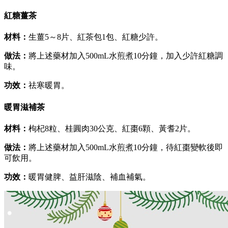
紅糖薑茶
材料：
生薑5～8片、紅茶包1包、紅糖少許。
做法：
將上述藥材加入500mL水煎煮10分鐘，加入少許紅糖調
味。
功效：
祛寒暖胃。
暖胃滋補茶
材料：
枸杞8粒、桂圓肉30公克、紅棗6顆、黃耆2片。
做法：
將上述藥材加入500mL水煎煮10分鐘，待紅棗變軟後即
可飲用。
功效：
暖胃健脾、益肝滋陰、補血補氣。