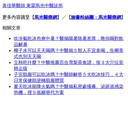
黃佳華醫師 東霖馬光中醫診所
更多內容請至
【
馬光醫療網
】／【
臉書粉絲團：馬光醫療網
】
相關文章
吹冷氣吃冰也會中暑？醫揭陽暑陰暑差異，教你喝對飲
品解暑
椰子水可以天天喝嗎？中醫揭５類人不宜多喝，生椰美
式也別天天喝
立秋吃什麼？中醫推薦百合雪梨茶食譜，按３大穴位宣
肺止咳
子宮肌瘤可以吃冰嗎？中醫師解答５大吃冰技巧，４大
日常保健助逆轉肌瘤體質
夏天吃冰能降火氣嗎？中醫揭私密處搔癢、泌尿道感染
危機，授５低糖替代方案