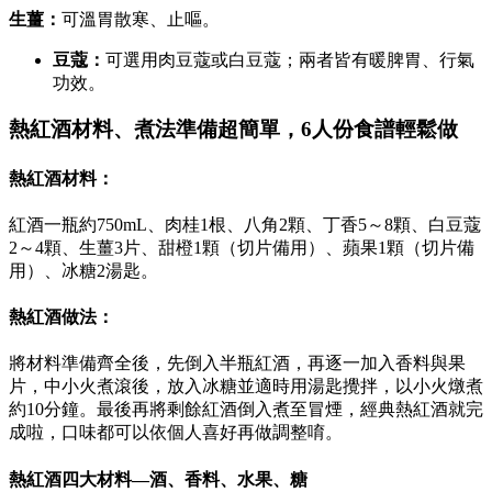
生薑：
可溫胃散寒、止嘔。
豆蔻：
可選用肉豆蔻或白豆蔻；兩者皆有暖脾胃、行氣
功效。
熱紅酒材料、煮法準備超簡單，6人份食譜輕鬆做
熱紅酒材料：
紅酒一瓶約750mL、肉桂1根、八角2顆、丁香5～8顆、白豆蔻
2～4顆、生薑3片、甜橙1顆（切片備用）、蘋果1顆（切片備
用）、冰糖2湯匙。
熱紅酒做法：
將材料準備齊全後，先倒入半瓶紅酒，再逐一加入香料與果
片，中小火煮滾後，放入冰糖並適時用湯匙攪拌，以小火燉煮
約10分鐘。最後再將剩餘紅酒倒入煮至冒煙，經典熱紅酒就完
成啦，口味都可以依個人喜好再做調整唷。
熱紅酒四大材料—酒、香料、水果、糖