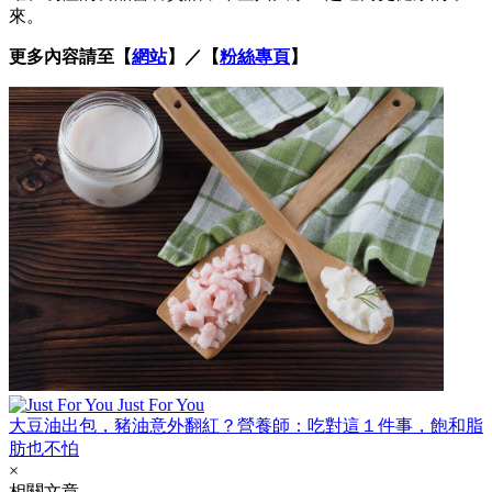
來。
更多內容請至【
網站
】／【
粉絲專頁
】
Just For You
大豆油出包，豬油意外翻紅？營養師：吃對這１件事，飽和脂
肪也不怕
×
相關文章