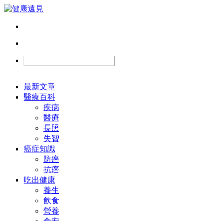
最新文章
醫療百科
疾病
醫療
長照
失智
癌症知識
防癌
抗癌
吃出健康
養生
飲食
營養