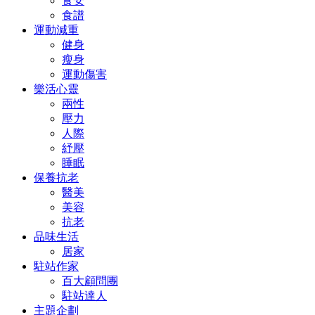
食安
食譜
運動減重
健身
瘦身
運動傷害
樂活心靈
兩性
壓力
人際
紓壓
睡眠
保養抗老
醫美
美容
抗老
品味生活
居家
駐站作家
百大顧問團
駐站達人
主題企劃