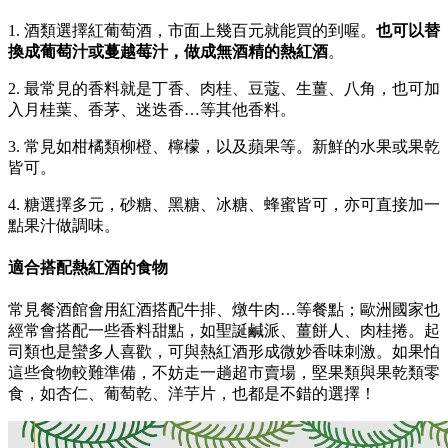
1. 酒類選擇紅葡萄酒，市面上幾百元就能買的到喔。
也可以替
換成葡萄汁或蔓越莓汁，做成無酒精的熱紅酒
。
2. 最常見的香料就是丁香、肉桂、豆蔻、生薑、八角，也可加
入月桂葉、香茅、迷迭香…等其他香料。
3. 常見如柑橘類柳橙、檸檬，以及蘋果等。新鮮的水果或果乾
皆可。
4. 糖選擇多元，砂糖、黑糖、冰糖、蜂蜜皆可，亦可直接加一
點果汁做調味。
適合搭配熱紅酒的食物
常見餐酒館會用紅酒搭配牛排、燉牛肉…等餐點；歐洲國家也
經常會搭配一些香料甜點，如聖誕鹹派、薑餅人、肉桂捲。起
司類也是蠻多人喜歡，可與熱紅酒形成微妙香味刺激。如果怕
這些食物較難準備，不妨走一趟超市賣場，堅果類與果乾類零
食，如杏仁、葡萄乾、洋芋片，也都是不錯的選擇！