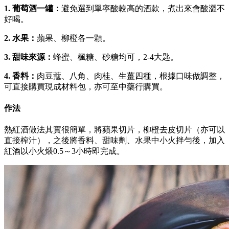
1. 葡萄酒一罐：
避免選到單寧酸較高的酒款，煮出來會酸澀不
好喝。
2. 水果：
蘋果、柳橙各一顆。
3. 甜味來源：
蜂蜜、楓糖、砂糖均可，2-4大匙。
4. 香料：
肉豆蔻、八角、肉桂、生薑四種，根據口味做調整，
可直接購買現成材料包，亦可至中藥行購買。
作法
熱紅酒做法其實很簡單，將蘋果切片，柳橙去皮切片（亦可以
直接榨汁），之後將香料、甜味劑、水果中小火拌勻後，加入
紅酒以小火煨0.5～3小時即完成。