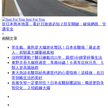
Just For You
從日本熊本地震，看赴日旅遊必知２防災關鍵：確保網路、交
通安全
×
相關文章
常生氣、暴怒是大腦老化警訊！日本名醫揭「暴走老
人」前額葉大腦萎縮真相
沒時間運動？醫日練氣功21年，親授5分鐘零碎養生法
東野圭吾大腸癌過世，享壽68歲！６異常症狀注意、５
類人是高風險群
東大急診名醫寫給焦慮世代的心靈指南！這樣做，在日
常領略生活的美好
長輩失智一定要同住？日本名醫顛覆認知：獨居更防失
智惡化，２招鍛鍊大腦