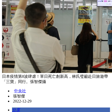
日本疫情第8波肆虐！單日死亡創新高，林氏璧籲赴日旅遊帶
「三寶」同行。張智傑攝
中央社
張智傑
2022-12-29
分享