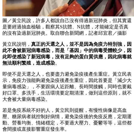
圖／黃立民說，許多人都說自己沒有得過新冠肺炎，但其實還
是要經過抽血檢驗，觀察其S抗體、N抗體，才能確定是否真
的沒有染過新冠肺炎。取自聯合新聞網，記者邱宜君／攝影
黃立民說明，
真正的天選之人，並不是因為免疫力特別強，因
此不會被新冠病毒感染，而是「基因」中的病毒受體較少，因
此即使感染了新冠病毒，沒有足夠的蛋白質供應，因此病毒就
無法順利繁殖，造成感染
。
即使不是天選之人，也要盡力避免染疫後產生重症。黃立民表
示，免疫力強能夠避免染疫後產生重症，因此首要是「減少大
量病毒感染」，不要跟病人近距離、長時間接觸，同時也要戴
好口罩、多洗手，生活環境要定期清潔，做到這些原則，就不
大會被大量病毒感染。
若是免疫系統不好的人，黃立民則提醒，有慢性病像是高血
壓、糖尿病者就控制好病情，避免染疫後的免疫反應，定期運
動、營養均衡、情緒穩定，不要過大壓力、憂鬱等等，這些都
會間接或直接影響重症發生率。