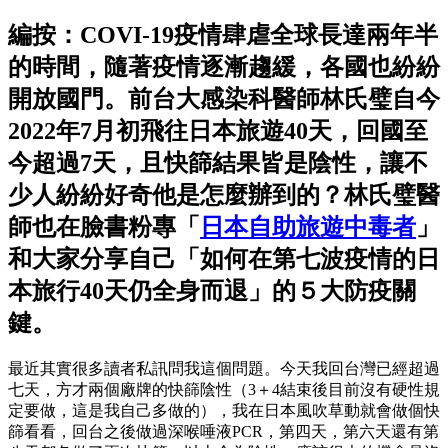
編按：COVI-19疫情肆虐全球長達兩年半
的時間，隨著疫情逐漸趨緩，各國也紛紛
開放國門。前台大感染科醫師林氏璧自今
2022年7月初飛往日本旅遊40天，回國至
今超過7天，且快篩結果皆是陰性，讓不
少人紛紛好奇他是怎麼辦到的？林氏璧醫
師也在臉書粉專「
日本自助旅遊中毒者
」
和大家分享自己「如何在第七波疫情的日
本旅行40天仍全身而退」的５大防疫關
鍵。
最近其實很多讀者私訊問我這個問題。今天我回台灣已經超過
七天，方才兩個廠牌的快篩陰性（3＋4結束後目前沒有硬性規
定要做，這是我自己多做的），我在日本風吹草動就會做個快
篩看看，回台之後做過深喉唾液PCR，第四天，第六天還有第