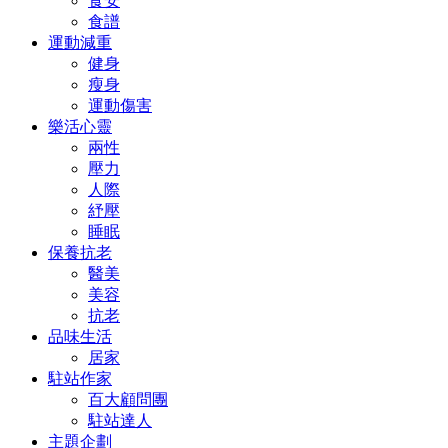
食安
食譜
運動減重
健身
瘦身
運動傷害
樂活心靈
兩性
壓力
人際
紓壓
睡眠
保養抗老
醫美
美容
抗老
品味生活
居家
駐站作家
百大顧問團
駐站達人
主題企劃