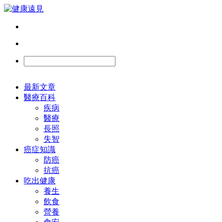
最新文章
醫療百科
疾病
醫療
長照
失智
癌症知識
防癌
抗癌
吃出健康
養生
飲食
營養