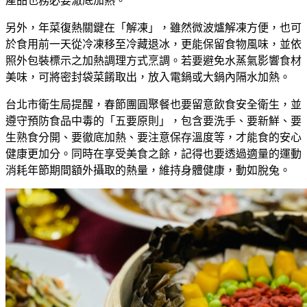
產品也務必要澈底加熱。
另外，年菜復熱關鍵在「解凍」
，
雖然微波爐解凍方便，也可
於食用前一天從冷凍移至冷藏退冰，更能保留食物風味，並依
照外包裝標示之加熱調理方式烹調。若要避免水蒸氣影響食材
美味，可將密封袋菜餚取出，放入電鍋或大鍋內隔水加熱。
台北市衛生局提醒，春節團圓聚餐也要留意飲食安全衛生，並
遵守預防食品中毒的「五要原則」，包含要洗手、要新鮮、要
生熟食分開、要徹底加熱、要注意保存溫度等
，
才能食的安心
健康更加分
。
同時在享受美食之餘，記得也要透過適量的運動
消耗年節期間額外攝取的熱量，維持身體健康，動如脫兔。