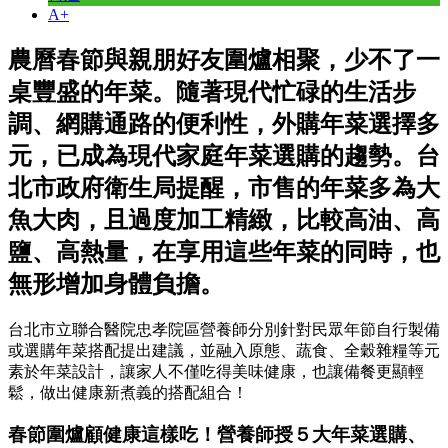
A+
農曆春節與親朋好友圍爐相聚，少不了一
桌豐盛的年菜。隨著現代忙碌的生活步
調、網購通路的便利性，外購年菜選擇多
元，已成為現代家庭年菜選購的趨勢。台
北市政府衛生局提醒，市售的年菜多為大
魚大肉，且過度加工精緻，比較高油、高
鹽、高熱量，在享用這些年菜的同時，也
無形增加身體負擔。
台北市立聯合醫院忠孝院區營養師分別針對民眾年節自行製備
或選購年菜搭配提出建議，並融入原態、蔬食、全穀雜糧等元
素於年菜設計，讓家人不僅吃得美味健康，也讓備餐更顯輕
鬆，做出健康新煮義的搭配組合！
春節圍爐顧健康這樣吃！營養師授５大年菜選購、