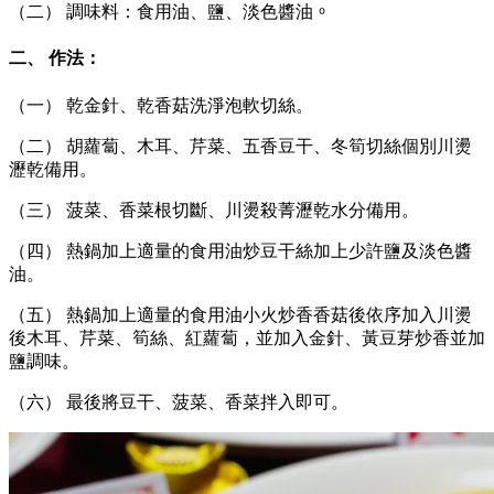
（二） 調味料：食用油、鹽、淡色醬油
。
二、 作法：
（一） 乾金針、乾香菇洗淨泡軟切絲。
（二） 胡蘿蔔、木耳、芹菜、五香豆干、冬筍切絲個別川燙
瀝乾備用。
（三） 菠菜、香菜根切斷、川燙殺菁瀝乾水分備用。
（四） 熱鍋加上適量的食用油炒豆干絲加上少許鹽及淡色醬
油。
（五） 熱鍋加上適量的食用油小火炒香香菇後依序加入川燙
後木耳、芹菜、筍絲、紅蘿蔔，並加入金針、黃豆芽炒香並加
鹽調味。
（六） 最後將豆干、菠菜、香菜拌入即可。