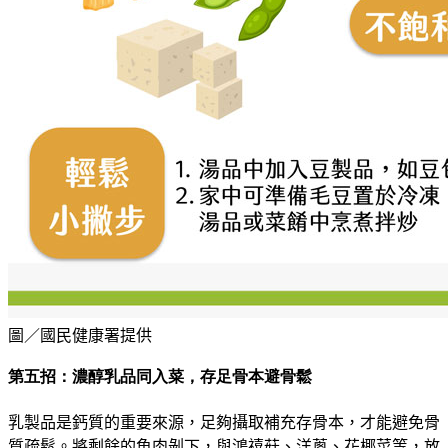
圖／國民健康署提供
第五招：濃醇乳品同入菜，存足骨本避骨鬆
乳製品是鈣質的重要來源，足夠攝取補充存骨本，才能避免骨
質疏鬆。將剩餘的魚肉剝下，與鴻禧菇、洋蔥、花椰菜等，放