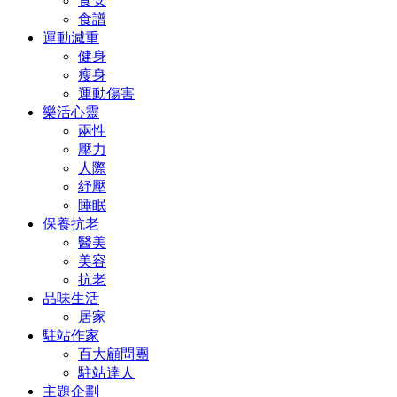
食安
食譜
運動減重
健身
瘦身
運動傷害
樂活心靈
兩性
壓力
人際
紓壓
睡眠
保養抗老
醫美
美容
抗老
品味生活
居家
駐站作家
百大顧問團
駐站達人
主題企劃