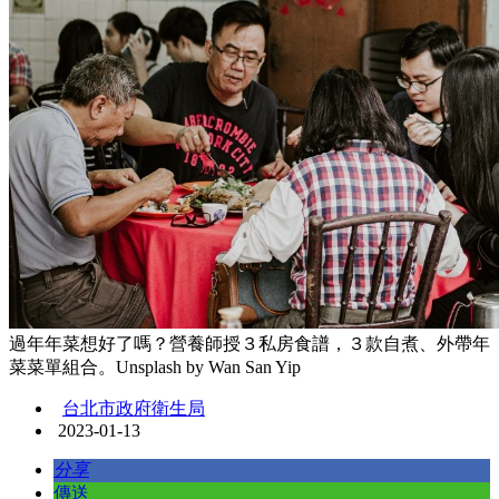
過年年菜想好了嗎？營養師授３私房食譜，３款自煮、外帶年
菜菜單組合。Unsplash by Wan San Yip
台北市政府衛生局
2023-01-13
分享
傳送