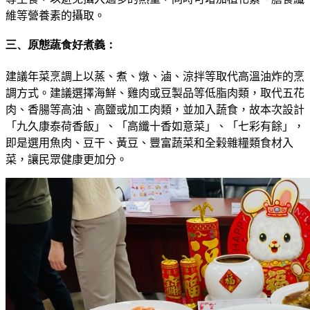
維等營養素的攝取
。
三、原態蔬食好煮義：
建議年菜烹調上以蒸、煮、燉、滷
、
涼拌等取代高溫油炸的烹
調方式。建議選擇海鮮、雞肉或豆製品等低脂肉類
，
取代五花
肉、香腸等高油、高鹽或加工肉類，並加入蔬食，故本次設計
「九久康泰荷香飯」、「高纖十香如意菜」、「七彩有餘」，
即是選用魚肉、豆干
、
黃豆
、
豐富蔬菜和全榖雜糧類食材入
菜，讓民眾健康更加分。