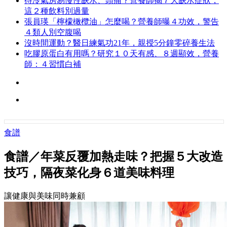
待冷氣房易慢性缺水、頭痛？營養師揭７大缺水症狀，
這２種飲料別過量
張員瑛「檸檬橄欖油」怎麼喝？營養師曝４功效，警告
４類人別空腹喝
沒時間運動？醫日練氣功21年，親授5分鐘零碎養生法
吃膠原蛋白有用嗎？研究１０天有感、８週顯效，營養
師：４習慣白補
食譜
食譜／年菜反覆加熱走味？把握５大改造
技巧，隔夜菜化身６道美味料理
讓健康與美味同時兼顧