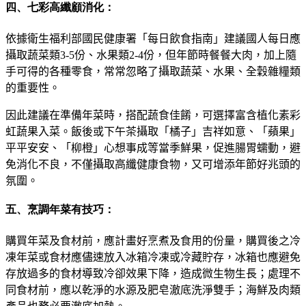
四、七彩高纖顧消化：
依據衛生福利部國民健康署「每日飲食指南」建議國人每日應
攝取蔬菜類
3-5
份、水果類
2-4
份，但年節時餐餐大肉
，
加上隨
手可得的各種零食
，
常常忽略了攝取蔬菜、水果、全穀雜糧類
的重要性。
因此建議在準備年菜時，搭配蔬食佳餚，可選擇富含植化素彩
虹蔬果入菜。飯後或下午茶攝取「橘子」吉祥如意、「蘋果」
平平安安、「柳橙」心想事成等當季鮮果，促進腸胃蠕動，避
免消化不良，不僅攝取高纖健康食物，又可增添年節好兆頭的
氛圍。
五、烹調年菜有技巧：
購買年菜及食材前，應計畫好烹煮及食用的份量，購買後之冷
凍年菜或食材應儘速放入冰箱冷凍或冷藏貯存，冰箱也應避免
存放過多的食材導致冷卻效果下降，造成微生物生長；處理不
同食材前，應以乾淨的水源及肥皂澈底洗淨雙手；海鮮及肉類