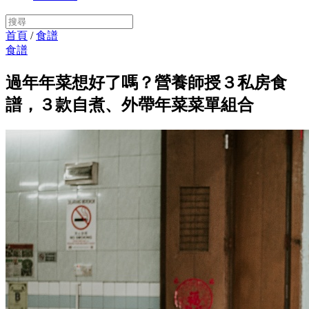
首頁
/
食譜
食譜
過年年菜想好了嗎？營養師授３私房食
譜，３款自煮、外帶年菜菜單組合