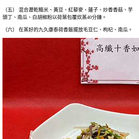
（五） 混合瀝乾糙米、黃豆、紅藜麥、蓮子、炒香香菇、芋
頭丁、南瓜、白胡椒粉以荷葉包覆炊蒸40分鐘。
（六） 在蒸好的九久康泰荷香飯擺放毛豆仁、枸杞、南瓜。