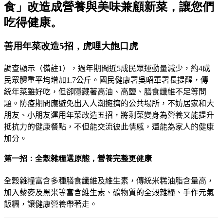
食」改造成營養與美味兼顧新菜，讓您們
吃得健康。
善用年菜改造5招，虎哩大飽口虎
調查顯示（
備註1）
，過年期間近
5
成民眾運動量減少，約
4
成
民眾體重平均增加
1.7
公斤。國民健康署吳昭軍署長提醒，傳
統年菜雖好吃，但卻隱藏著高油、高鹽、膳食纖維不足等問
題
。
防疫期間應避免出入人潮擁擠的公共場所，不妨居家和大
朋友、小朋友運用年菜改造五招，將剩菜變身為營養又能提升
抵抗力的健康餐點
，
不但能交流彼此情感，還能為家人的健康
加分
。
第一招：全榖雜糧選原態，營養完整更健康
全穀雜糧富含多種膳食纖維及維生素，傳統米糕油脂含量高
，
加入藜麥及黑米等富含維生素、礦物質的全穀雜糧
、
手作元氣
飯糰，讓健康營養帶著走
。