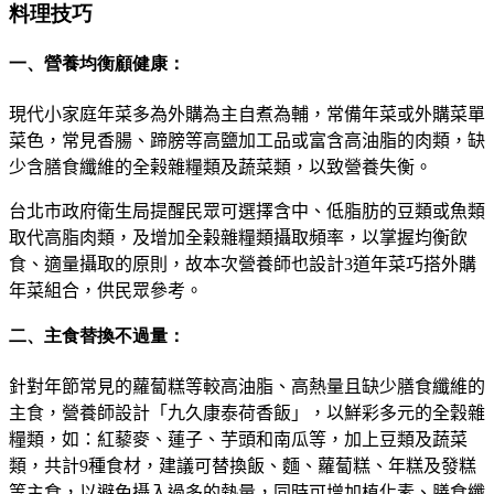
料理技巧
一、營養均衡顧健康：
現代小家庭年菜多為外購為主自煮為輔
，
常備年菜或外購菜單
菜色
，
常見香腸、蹄膀等高鹽加工品或富含高油脂的肉類，缺
少含膳食纖維的全榖雜糧類及蔬菜類，以致營養失衡。
台北市政府衛生局提醒民眾可選擇含中、低脂肪的豆類或魚類
取代高脂肉類
，
及增加全榖雜糧類攝取頻率，以掌握均衡飲
食、適量攝取的原則，故本次營養師也設計
3
道年菜巧搭外購
年菜組合
，
供民眾參考
。
二、主食替換不過量：
針對年節常見的蘿蔔糕等較高油脂、高熱量且缺少膳食纖維的
主食，營養師設計
「
九久康泰荷香飯
」，
以鮮彩多元的全穀雜
糧類，如：紅藜麥、蓮子、芋頭和南瓜等，加上豆類及蔬菜
類，共計
9
種食材
，
建議可替換飯
、
麵
、
蘿蔔糕
、
年糕及發糕
等主食
，
以避免攝入過多的熱量，同時可增加植化素
、
膳食纖