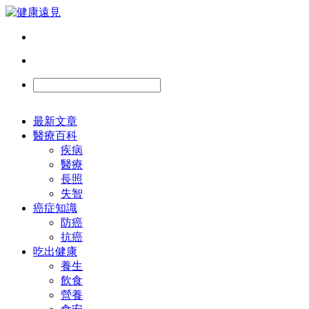
最新文章
醫療百科
疾病
醫療
長照
失智
癌症知識
防癌
抗癌
吃出健康
養生
飲食
營養