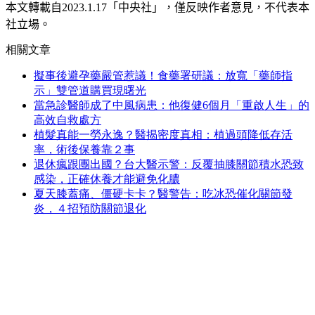
本文轉載自
2023.1.17
「中央社」
，僅反映作者意見，不代表本
社立場。
相關文章
擬事後避孕藥嚴管惹議！食藥署研議：放寬「藥師指
示」雙管道購買現曙光
當急診醫師成了中風病患：他復健6個月「重啟人生」的
高效自救處方
植髮真能一勞永逸？醫揭密度真相：植過頭降低存活
率，術後保養靠２事
退休瘋跟團出國？台大醫示警：反覆抽膝關節積水恐致
感染，正確休養才能避免化膿
夏天膝蓋痛、僵硬卡卡？醫警告：吃冰恐催化關節發
炎，４招預防關節退化