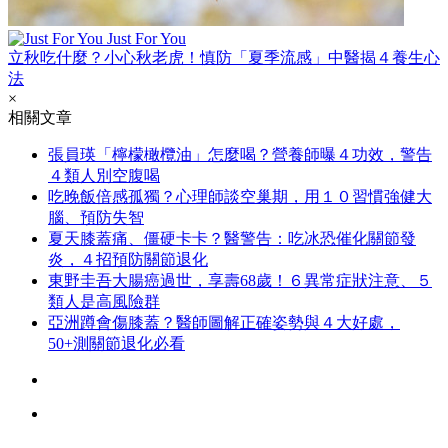
Just For You
立秋吃什麼？小心秋老虎！慎防「夏季流感」中醫揭４養生心
法
×
相關文章
張員瑛「檸檬橄欖油」怎麼喝？營養師曝４功效，警告
４類人別空腹喝
吃晚飯倍感孤獨？心理師談空巢期，用１０習慣強健大
腦、預防失智
夏天膝蓋痛、僵硬卡卡？醫警告：吃冰恐催化關節發
炎，４招預防關節退化
東野圭吾大腸癌過世，享壽68歲！６異常症狀注意、５
類人是高風險群
亞洲蹲會傷膝蓋？醫師圖解正確姿勢與４大好處，
50+測關節退化必看