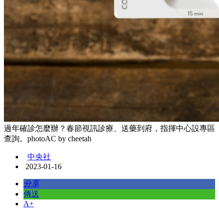
過年確診怎麼辦？春節視訊診療、送藥到府，指揮中心設專區
查詢。photoAC by cheetah
中央社
2023-01-16
分享
傳送
A+