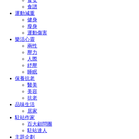
食安
食譜
運動減重
健身
瘦身
運動傷害
樂活心靈
兩性
壓力
人際
紓壓
睡眠
保養抗老
醫美
美容
抗老
品味生活
居家
駐站作家
百大顧問團
駐站達人
主題企劃