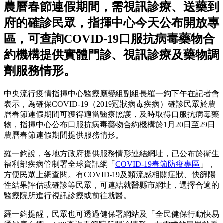
農曆春節連假期間，需視訊診療、送藥到
府的確診民眾，指揮中心今天公布開放專
區，可查詢COVID-19口服抗病毒藥物合
約機構提供實體門診、視訊診療及藥物調
劑服務情形。
中央流行疫情指揮中心醫療應變組副組長羅一鈞下午在記者會
表示，為確保COVID-19（2019冠狀病毒疾病）確診民眾於農
曆春節連假期間可獲得適當醫療照護，及時取得口服抗病毒藥
物，指揮中心公布口服抗病毒藥物合約機構於1月20日至29日
農曆春節連假期間提供服務情形。
羅一鈞說，各地方政府提供服務情形連結網址，已公布於衛生
福利部疾病管制署全球資訊網「
COVID-19春節防疫專區
」，
方便民眾上網查閱。有COVID-19及類流感相關症狀、快篩陽
性結果評估或確診等民眾，可連結就醫縣市網址，選擇合適的
醫療院所進行視訊診療或前往就醫。
羅一鈞提醒，民眾也可透過健保署網站及「全民健保行動快易