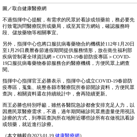
圖／取自健康醫療網
不過指揮中心提醒，有需求的民眾於看診或領藥前，務必要先
行致電詢問醫療院所或藥局，或至其官方網站，確認服務時
段、儲放藥物等相關事宜。
另外，指揮中心也將口服抗病毒藥物合約機構於112年1月20日
至1月29日農曆春節連假期間提供服務情形，放在衛生福利部
疾病管制署全球資訊網＞COVID-19春節防疫專區＞COVID-
19口服抗病毒藥物春節服務合約醫療機構，方便民眾上網查
閱。
指揮中心指揮官王必勝表示，指揮中心成立COVID-19春節防
疫專區，蒐集、統整各縣市醫療院所春節開診資料，方便民眾
查詢，相關資料還在持續統計中，會再陸續更新。
而王必勝也特別呼籲，雖然各醫院急診都會安排充足人力，以
因應民眾醫療需求，不過，過年期間確診民眾應盡量使用視訊
診療的方式，到專區查詢所在地附近哪些診所有在做視訊看診
或領藥，就近進行診療。
（本文轉載自2023.01.19
健康醫療網
）