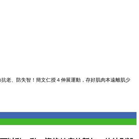
力抗老、防失智！簡文仁授４伸展運動，存好肌肉本遠離肌少