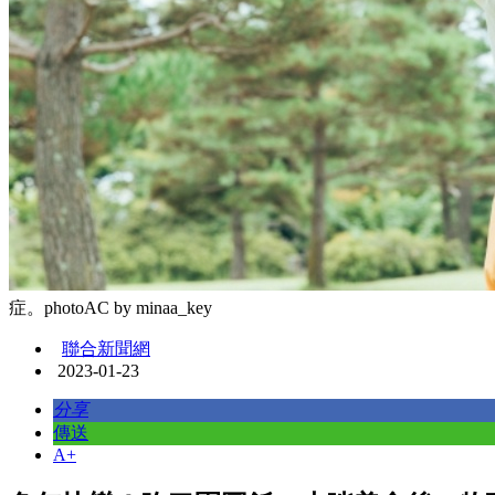
症。photoAC by minaa_key
聯合新聞網
2023-01-23
分享
傳送
A+