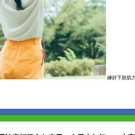
練好下肢肌