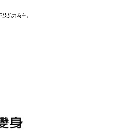
下肢肌力為主。
。