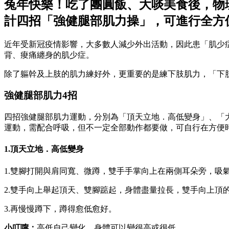
兔年快樂！吃了團圓飯、大啖美食後，物
計四招「強健腿部肌力操」，可進行全方
近年受新冠疫情影響，大多數人減少外出活動，因此患「肌少
背、痠痛纏身的肌少症。
除了軀幹及上肢的肌力練好外，更重要的是練下肢肌力，「下
強健腿部肌力4招
四招強健腿部肌力運動，分別為「頂天立地．高低變身」、「
運動，需配合呼吸，但不一定全部動作都要做，可自行在方便
1.頂天立地．高低變身
1.雙腳打開與肩同寬、微蹲，雙手手掌向上在兩側耳朵旁，吸
2.雙手向上舉起頂天、雙腳踮起，身體盡量拉長，雙手向上頂
3.再慢慢蹲下，蹲得愈低愈好。
小叮嚀：
高低自己變化，身體可以變很高或很低。