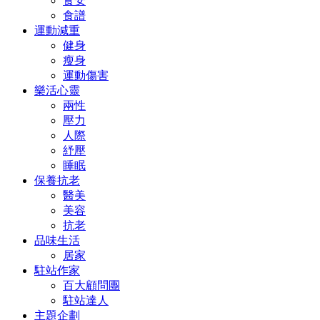
食安
食譜
運動減重
健身
瘦身
運動傷害
樂活心靈
兩性
壓力
人際
紓壓
睡眠
保養抗老
醫美
美容
抗老
品味生活
居家
駐站作家
百大顧問團
駐站達人
主題企劃