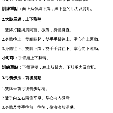
訓練重點：
向上延伸與下蹲，練下盤的肌力及背肌。
2.大鵬展翅．上下飛翔
1.雙腳打開與肩同寬、微蹲，身體挺直。
2.身體往上、雙腳踮起，雙手手臂往上、掌心向上運動。
3.身體往下、雙腳下蹲，雙手手臂往下、掌心向下運動。
小叮嚀：
手臂須上下翻轉。
訓練重點：
下盤更穩，練上肢臂力、下肢腿力及背肌。
3.弓箭步法．前後湧動
1.雙腳呈前弓後箭步站穩。
2.雙手向左右兩側平舉、掌心向內微彎。
3.身體及雙手往前、往後，像海浪般湧動。