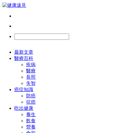
最新文章
醫療百科
疾病
醫療
長照
失智
癌症知識
防癌
抗癌
吃出健康
養生
飲食
營養