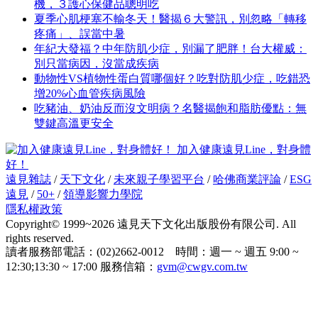
機，３護心保健品聰明吃
夏季心肌梗塞不輸冬天！醫揭６大警訊，別忽略「轉移
疼痛」、誤當中暑
年紀大發福？中年防肌少症，別漏了肥胖！台大權威：
別只當病因，沒當成疾病
動物性VS植物性蛋白質哪個好？吃對防肌少症，吃錯恐
增20%心血管疾病風險
吃豬油、奶油反而沒文明病？名醫揭飽和脂肪優點：無
雙鍵高溫更安全
加入健康遠見Line，對身體
好！
遠見雜誌
/
天下文化
/
未來親子學習平台
/
哈佛商業評論
/
ESG
遠見
/
50+
/
領導影響力學院
隱私權政策
Copyright© 1999~2026 遠見天下文化出版股份有限公司. All
rights reserved.
讀者服務部電話：(02)2662-0012 時間：週一 ~ 週五 9:00 ~
12:30;13:30 ~ 17:00 服務信箱：
gvm@cwgv.com.tw