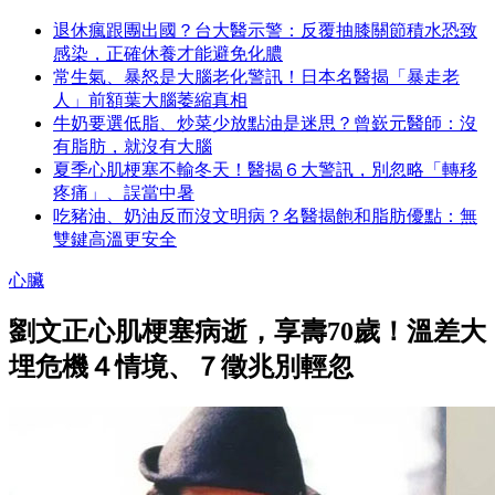
退休瘋跟團出國？台大醫示警：反覆抽膝關節積水恐致
感染，正確休養才能避免化膿
常生氣、暴怒是大腦老化警訊！日本名醫揭「暴走老
人」前額葉大腦萎縮真相
牛奶要選低脂、炒菜少放點油是迷思？曾嶔元醫師：沒
有脂肪，就沒有大腦
夏季心肌梗塞不輸冬天！醫揭６大警訊，別忽略「轉移
疼痛」、誤當中暑
吃豬油、奶油反而沒文明病？名醫揭飽和脂肪優點：無
雙鍵高溫更安全
心臟
劉文正心肌梗塞病逝，享壽70歲！溫差大
埋危機４情境、７徵兆別輕忽