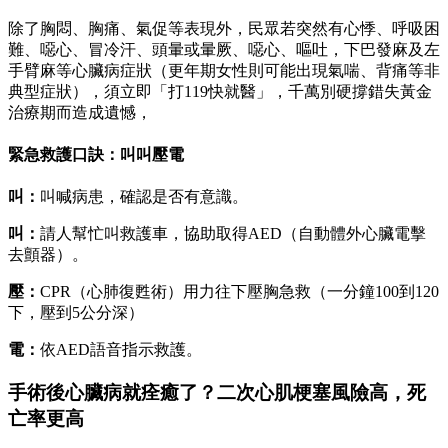
除了胸悶、胸痛、氣促等表現外，民眾若突然有心悸、呼吸困
難、噁心、冒冷汗、頭暈或暈厥、噁心、嘔吐，下巴發麻及左
手臂麻等心臟病症狀（更年期女性則可能出現氣喘、背痛等非
典型症狀），須立即「打119快就醫」，千萬別硬撐錯失黃金
治療期而造成遺憾，
緊急救護口訣：叫叫壓電
叫：
叫喊病患，確認是否有意識。
叫：
請人幫忙叫救護車，協助取得AED（自動體外心臟電擊
去顫器）。
壓：
CPR（心肺復甦術）用力往下壓胸急救（一分鐘100到120
下，壓到5公分深）
電：
依AED語音指示救護。
手術後心臟病就痊癒了？二次心肌梗塞風險高，死
亡率更高