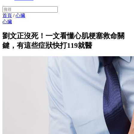
首頁
/
心臟
心臟
劉文正沒死！一文看懂心肌梗塞救命關
鍵，有這些症狀快打119就醫