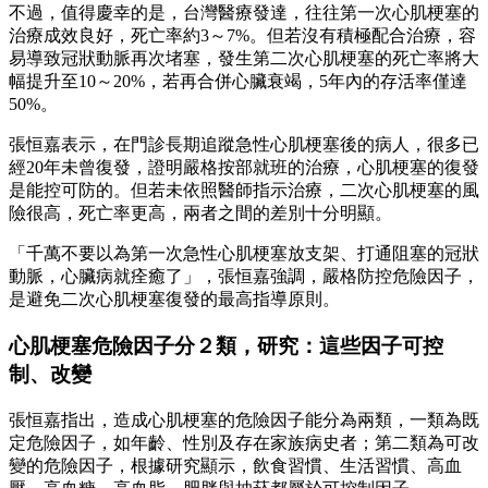
不過，值得慶幸的是，台灣醫療發達，往往第一次心肌梗塞的
治療成效良好，死亡率約3～7%。但若沒有積極配合治療，容
易導致冠狀動脈再次堵塞，發生第二次心肌梗塞的死亡率將大
幅提升至10～20%，若再合併心臟衰竭，5年內的存活率僅達
50%。
張恒嘉表示，在門診長期追蹤急性心肌梗塞後的病人，很多已
經20年未曾復發，證明嚴格按部就班的治療，心肌梗塞的復發
是能控可防的。但若未依照醫師指示治療，二次心肌梗塞的風
險很高，死亡率更高，兩者之間的差別十分明顯。
「千萬不要以為第一次急性心肌梗塞放支架、打通阻塞的冠狀
動脈，心臟病就痊癒了」，張恒嘉強調，嚴格防控危險因子，
是避免二次心肌梗塞復發的最高指導原則。
心肌梗塞危險因子分２類，研究：這些因子可控
制、改變
張恒嘉指出，造成心肌梗塞的危險因子能分為兩類，一類為既
定危險因子，如年齡、性別及存在家族病史者；第二類為可改
變的危險因子，根據研究顯示，飲食習慣、生活習慣、高血