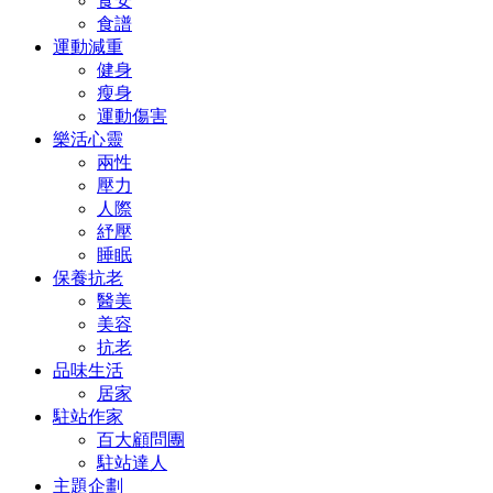
食安
食譜
運動減重
健身
瘦身
運動傷害
樂活心靈
兩性
壓力
人際
紓壓
睡眠
保養抗老
醫美
美容
抗老
品味生活
居家
駐站作家
百大顧問團
駐站達人
主題企劃