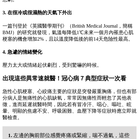
3. 在很冷或很濕熱的天氣下外出
一篇刊登於《英國醫學期刊》（British Medical Journal，簡稱
BMJ）的研究就發現，氣溫每降低1℃未來一個月內罹患心肌
梗塞的機會增加2%，且以溫度降低後的前14天危險性最高。
4. 急遽的情緒變化
壓力太大或情緒起伏劇烈，受到驚嚇的時候。
出現這些異常速就醫！冠心病７典型症狀一次看
急性心肌梗塞、心絞痛主要的症狀是突發嚴重胸痛，但也有部
分病人是無痛性的心肌缺氧，常常因無痛性而輕忽了其他表
徵，進而延遲就醫時間，因此若有冒冷汗、噁心、嘔吐、眩
暈、明顯的焦慮不安、呼吸困難、血壓下降等症狀時應立即就
醫檢查。
1.
左邊的胸前部位感覺疼痛或緊縮，喘不過氣，這些