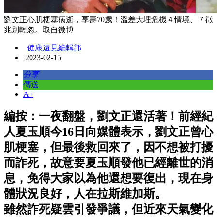
劉文正心肌梗塞病逝，享壽70歲！溫差大埋危機４情境、７徵
兆別輕忽。取自微博
健康遠見編輯部
2023-02-15
分享
傳送
A+
編按：一夜翻盤，劉文正還活著！前經紀
人夏玉順今16日向媒體表示，劉文正曾心
肌梗塞，但最後救回來了，因不想被打擾
而詐死，故意要夏玉順發他已經離世的消
息，免得大家以為他還想要復出，現在身
體狀況良好，人在拉斯維加斯。
雖然詐死疑雲引發爭議，但近來天氣變化