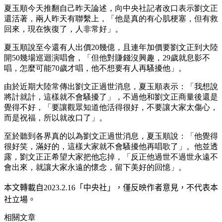
夏玉順今天推翻自己昨天論述，向中央社記者改口表示劉文正
還活著，兩人昨天有聯繫上，「他是真的有心肌梗塞，但有救
回來，現在恢復了，人非常好」。
夏玉順說至今還有人出價20幾億，且連年加價要劉文正到大陸
開50幾場巡迴演唱會，「但他對賺錢沒興趣，29歲就息影不
唱，怎麼可能70歲才唱，他不想要有人再騷擾他」。
由於近期大陸常傳出劉文正過世消息，夏玉順表示：「我想說
將計就計，這樣就不會騷擾了」，不過他和劉文正商量後還是
覺得不好，「要讓觀眾知道他活得很好，不要讓大家太傷心，
而是祝福，所以就改口了」。
至於聽到各界真的以為劉文正過世消息，夏玉順說：「他覺得
很好笑，滿好的，這樣大家就不會騷擾他再唱歌了」。他並透
露，劉文正正希望大家把他忘掉，「反正他過世不過世永遠不
會出來，就讓大家永遠的懷念，留下美好的回憶」。
本文轉載自
2023.2.16
「中央社」
，僅反映作者意見，不代表本
社立場。
相關文章