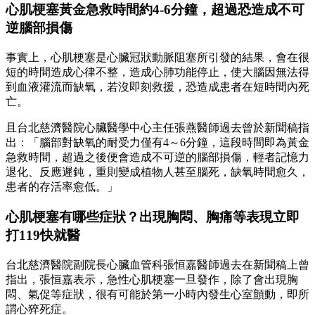
心肌梗塞黃金急救時間約4-6分鐘，超過恐造成不可
逆腦部損傷
事實上，心肌梗塞是心臟冠狀動脈阻塞所引發的結果，會在很
短的時間造成心律不整，造成心肺功能停止，使大腦因無法得
到血液灌流而缺氧，若沒即刻救援，恐造成患者在短時間內死
亡。
且台北慈濟醫院心臟醫學中心主任張燕醫師過去曾於新聞稿指
出：「腦部對缺氧的耐受力僅有4～6分鐘，這段時間即為黃金
急救時間，超過之後便會造成不可逆的腦部損傷，輕者記憶力
退化、反應遲鈍，重則變成植物人甚至腦死，缺氧時間愈久，
患者的存活率愈低。」
心肌梗塞有哪些症狀？出現胸悶、胸痛等表現立即
打119快就醫
台北慈濟醫院副院長心臟血管科張恒嘉醫師過去在新聞稿上曾
指出，張恒嘉表示，急性心肌梗塞一旦發作，除了會出現胸
悶、氣促等症狀，很有可能於第一小時內發生心室顫動，即所
謂心猝死症。