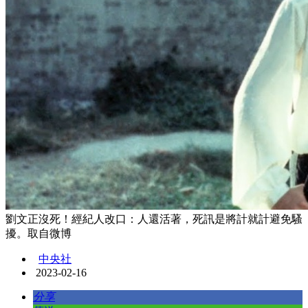
劉文正沒死！經紀人改口：人還活著，死訊是將計就計避免騷
擾。取自微博
中央社
2023-02-16
分享