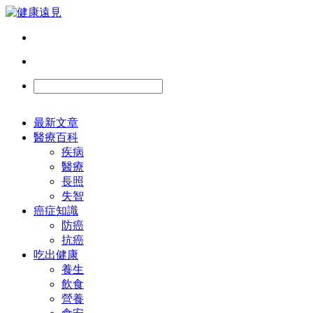
最新文章
醫療百科
疾病
醫療
長照
失智
癌症知識
防癌
抗癌
吃出健康
養生
飲食
營養