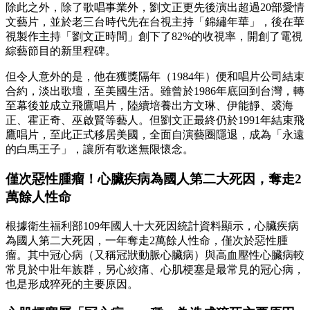
除此之外，除了歌唱事業外，劉文正更先後演出超過20部愛情
文藝片，並於老三台時代先在台視主持「錦繡年華」，後在華
視製作主持「劉文正時間」創下了82%的收視率，開創了電視
綜藝節目的新里程碑。
但令人意外的是，他在獲獎隔年（1984年）便和唱片公司結束
合約，淡出歌壇，至美國生活。雖曾於1986年底回到台灣，轉
至幕後並成立飛鷹唱片，陸續培養出方文琳、伊能靜、裘海
正、霍正奇、巫啟賢等藝人。但劉文正最終仍於1991年結束飛
鷹唱片，至此正式移居美國，全面自演藝圈隱退，成為「永遠
的白馬王子」，讓所有歌迷無限懷念。
僅次惡性腫瘤！心臟疾病為國人第二大死因，奪走2
萬餘人性命
根據衛生福利部109年國人十大死因統計資料顯示，心臟疾病
為國人第二大死因，一年奪走2萬餘人性命，僅次於惡性腫
瘤。其中冠心病（又稱冠狀動脈心臟病）與高血壓性心臟病較
常見於中壯年族群，另心絞痛、心肌梗塞是最常見的冠心病，
也是形成猝死的主要原因。