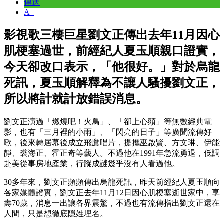
傳送
A+
影視歌三棲巨星劉文正傳出去年11月因心
肌梗塞過世，前經紀人夏玉順親口證實，
今天卻改口表示，「他很好。」對於烏龍
死訊，夏玉順解釋為不讓人騷擾劉文正，
所以將計就計放錯誤消息。
劉文正演過「燃燒吧！火鳥」、「卻上心頭」等無數經典電
影，也有「三月裡的小雨」、「閃亮的日子」等廣聞流傳好
歌，後來轉居幕後成立飛鷹唱片，提攜巫啟賢、方文琳、伊能
靜、裘海正、霍正奇等藝人。不過他在1991年急流勇退，低調
赴美從事房地產業，行蹤成謎幾乎沒有人看過他。
30多年來，劉文正頻頻傳出烏龍死訊，昨天前經紀人夏玉順向
各家媒體證實，劉文正去年11月12日因心肌梗塞逝世家中，享
壽70歲，消息一出讓各界震驚，不過也有流傳指出劉文正還在
人間，只是想徹底隱姓埋名。