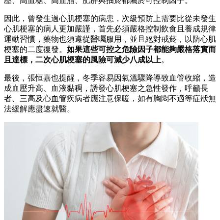
壓、高血糖、高血脂、肥胖與抽菸都屬於可控制因子。
因此，曾發生過心肌梗塞的病患，次級預防上需要比從未發生
心肌梗塞的病人更加嚴謹，首先必須嚴格控制飲食且養成規律
運動習慣，藥物也須遵從醫囑服用，並且絕對戒菸，以防心肌
梗塞的二度復發。
如果這些可控之危險因子都能夠嚴格落實而
且達標，二次心肌梗塞的風險可減少八成以上
。
最後，張恒嘉也提醒，冬季容易因氣溫驟降導致血管收縮，造
成血壓升高、血液黏稠，誘發心肌梗塞之急性發作，呼籲長
者、三高及心血管疾病者應注意保暖，如有胸悶不適等症狀無
法緩解應盡速就醫。