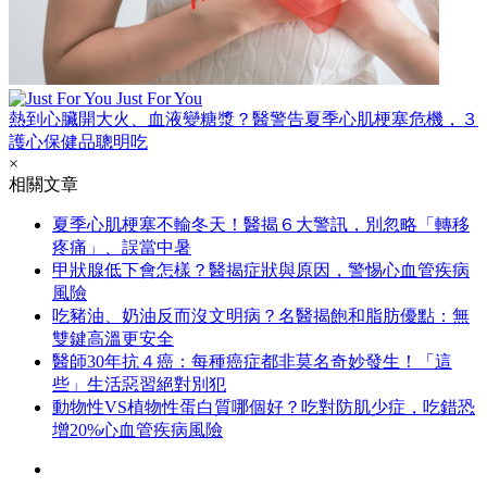
Just For You
熱到心臟開大火、血液變糖漿？醫警告夏季心肌梗塞危機，３
護心保健品聰明吃
×
相關文章
夏季心肌梗塞不輸冬天！醫揭６大警訊，別忽略「轉移
疼痛」、誤當中暑
甲狀腺低下會怎樣？醫揭症狀與原因，警惕心血管疾病
風險
吃豬油、奶油反而沒文明病？名醫揭飽和脂肪優點：無
雙鍵高溫更安全
醫師30年抗４癌：每種癌症都非莫名奇妙發生！「這
些」生活惡習絕對別犯
動物性VS植物性蛋白質哪個好？吃對防肌少症，吃錯恐
增20%心血管疾病風險