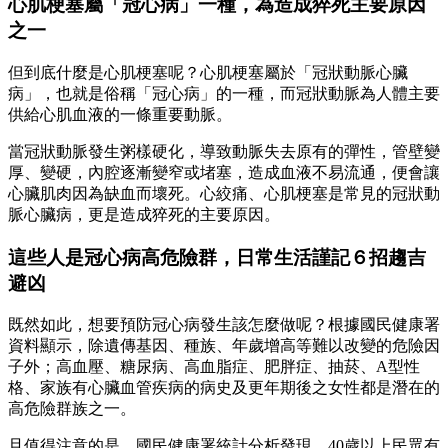
心肌梗塞屬「冠心病」一種，為造成猝死主要原因
之一
但到底什麼是心肌梗塞呢？心肌梗塞屬於「冠狀動脈心臟
病」，也就是俗稱「冠心病」的一種，而冠狀動脈為人體主要
供給心肌血液的一條重要動脈。
當冠狀動脈發生粥樣硬化，導致動脈失去原有的彈性，管壁變
厚、變硬，內腔逐漸變窄或堵塞，造成血液不易流通，便會讓
心臟肌肉因為缺血而壞死。心絞痛、心肌梗塞是常見的冠狀動
脈心臟病，更是造成猝死的主要原因。
這些人是冠心病高危險群，日常生活謹記６招趨吉
避凶
既然如此，想要預防冠心病發生該怎麼做呢？根據國民健康署
資料顯示，除遺傳基因、種族、年歲增高等難以改變的危險因
子外；高血壓、糖尿病、高血脂症、肥胖症、抽菸、A型性
格、家族有心臟血管疾病的病史及更年期後之女性都是潛在的
高危險群族之一。
且值得注意的是，國民健康署統計分析發現，40歲以上民眾有