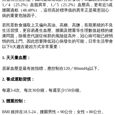
1／4 （25.2%）血脂異常、1／5（21.2%）血壓高，更有近5成
腰圍過粗（48.48%），這些高於標準值的異常正是罹患冠心
病的重要危險因子。
若民眾飲食攝取上又偏向高油、高糖、高鹽，長期累積的不良
生活習慣，更容易產生血壓、腰圍及體重等生理數值超標的健
康問題，除罹患代謝症候群的風險提高外，冠心病可能已經悄
悄的找上門。因此想要降低冠心病發生的可能，日常生活學會
以下6大趨吉避凶方式非常重要：
1. 天天量血壓：
居家血壓是最有效指標，應控制在120／80mmHg以下。
2. 養成運動習慣：
每週3-4次、每次30分鐘，每週至少150分鐘。
3. 體重控制：
BMI 維持在18.5-24，腰圍男性＜90公分；女性＜80公分。