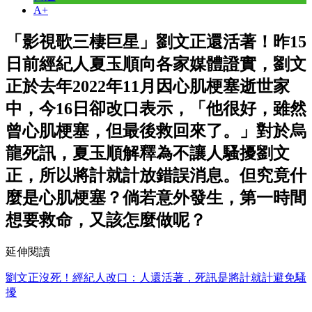
A+
「影視歌三棲巨星」劉文正還活著！昨15
日前經紀人夏玉順向各家媒體證實，劉文
正於去年2022年11月因心肌梗塞逝世家
中，今16日卻改口表示，「他很好，雖然
曾心肌梗塞，但最後救回來了。」對於烏
龍死訊，夏玉順解釋為不讓人騷擾劉文
正，所以將計就計放錯誤消息。但究竟什
麼是心肌梗塞？倘若意外發生，第一時間
想要救命，又該怎麼做呢？
延伸閱讀
劉文正沒死！經紀人改口：人還活著，死訊是將計就計避免騷
擾