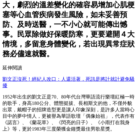
大，劇烈的溫差變化的確容易增加心肌梗
塞等心血管疾病發生風險，如未妥善預
防、及時送醫，一不小心就可能傳出憾
事。民眾除做好保暖防寒，更要避開４大
情境，多留意身體變化，若出現異常症狀
務必儘速就醫。
延伸閱讀
劉文正沒死！經紀人改口：人還活著，死訊是將計就計避免騷
擾
1952年出生的劉文正是70、80年代台灣華語流行樂壇紅極一時
的歌手，身高180公分、體態挺拔、長相斯文的他，不僅外貌
出眾，戴帽子的招牌造型更是讓人印象深刻，是許多人當時心
目中的夢中情人，更被譽為華語歌壇「偶像始祖」，代表作有
《諾言》、《蘭花草》、《閃亮的日子》、《小雨打在我身
上》等，更於1983年三度榮獲金鐘獎最佳男歌星獎。