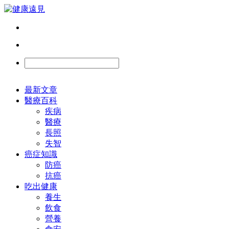
最新文章
醫療百科
疾病
醫療
長照
失智
癌症知識
防癌
抗癌
吃出健康
養生
飲食
營養