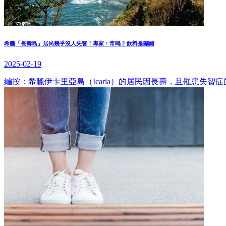
希臘「長壽島」居民幾乎沒人失智！專家：常喝 2 飲料是關鍵
2025-02-19
編按：希臘伊卡里亞島（Icaria）的居民因長壽，且罹患失