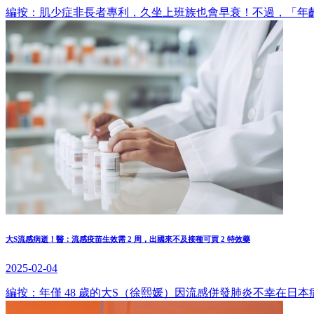
編按：肌少症非長者專利，久坐上班族也會早衰！不過，「年齡」
大S流感病逝！醫：流感疫苗生效需 2 周，出國來不及接種可買 2 特效藥
2025-02-04
編按：年僅 48 歲的大S（徐熙媛）因流感併發肺炎不幸在