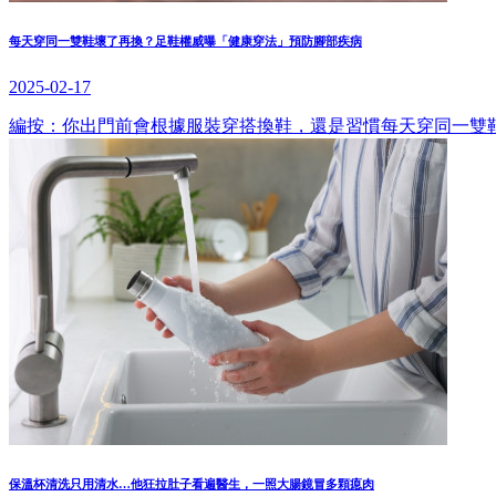
每天穿同一雙鞋壞了再換？足鞋權威曝「健康穿法」預防腳部疾病
2025-02-17
編按：你出門前會根據服裝穿搭換鞋，還是習慣每天穿同一雙
保溫杯清洗只用清水…他狂拉肚子看遍醫生，一照大腸鏡冒多顆瘜肉