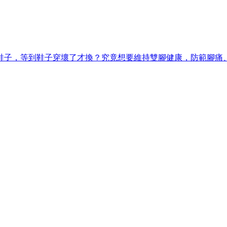
鞋子，等到鞋子穿壞了才換？究竟想要維持雙腳健康，防範腳痛