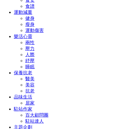
食安
食譜
運動減重
健身
瘦身
運動傷害
樂活心靈
兩性
壓力
人際
紓壓
睡眠
保養抗老
醫美
美容
抗老
品味生活
居家
駐站作家
百大顧問團
駐站達人
主題企劃