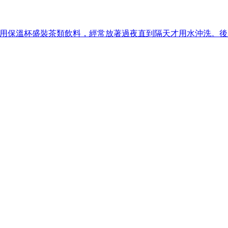
來多用保溫杯盛裝茶類飲料，經常放著過夜直到隔天才用水沖洗。