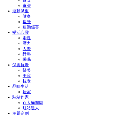
食安
食譜
運動減重
健身
瘦身
運動傷害
樂活心靈
兩性
壓力
人際
紓壓
睡眠
保養抗老
醫美
美容
抗老
品味生活
居家
駐站作家
百大顧問團
駐站達人
主題企劃