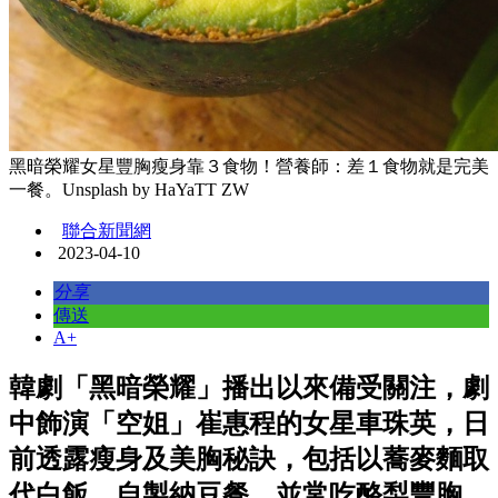
黑暗榮耀女星豐胸瘦身靠３食物！營養師：差１食物就是完美
一餐。Unsplash by HaYaTT ZW
聯合新聞網
2023-04-10
分享
傳送
A+
韓劇「黑暗榮耀」播出以來備受關注，劇
中飾演「空姐」崔惠程的女星車珠英，日
前透露瘦身及美胸秘訣，包括以蕎麥麵取
代白飯、自製納豆餐，並常吃酪梨豐胸。