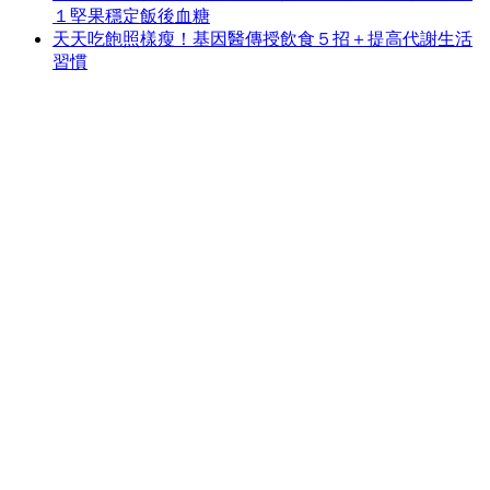
１堅果穩定飯後血糖
天天吃飽照樣瘦！基因醫傳授飲食５招＋提高代謝生活
習慣