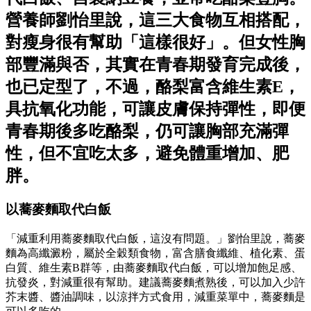
營養師劉怡里說，這三大食物互相搭配，
對瘦身很有幫助「這樣很好」。但女性胸
部豐滿與否，其實在青春期發育完成後，
也已定型了，不過，酪梨富含維生素E，
具抗氧化功能，可讓皮膚保持彈性，即便
青春期後多吃酪梨，仍可讓胸部充滿彈
性，但不宜吃太多，避免體重增加、肥
胖。
以蕎麥麵取代白飯
「減重利用蕎麥麵取代白飯，這沒有問題。」劉怡里說，蕎麥
麵為高纖澱粉，屬於全穀類食物，富含膳食纖維、植化素、蛋
白質、維生素B群等，由蕎麥麵取代白飯，可以增加飽足感、
抗發炎，對減重很有幫助。建議蕎麥麵煮熟後，可以加入少許
芥末醬、醬油調味，以涼拌方式食用，減重菜單中，蕎麥麵是