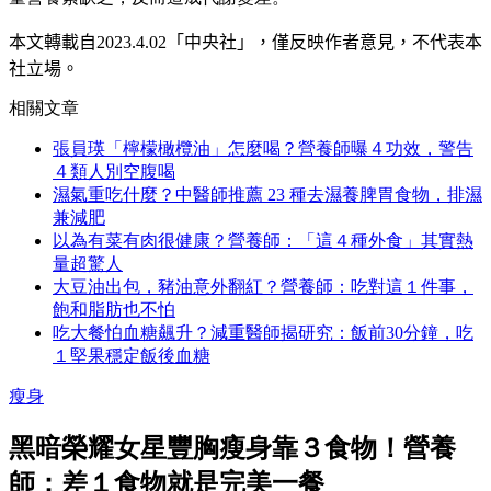
本文轉載自
2023.4.02
「中央社」
，僅反映作者意見，不代表本
社立場。
相關文章
張員瑛「檸檬橄欖油」怎麼喝？營養師曝４功效，警告
４類人別空腹喝
濕氣重吃什麼？中醫師推薦 23 種去濕養脾胃食物，排濕
兼減肥
以為有菜有肉很健康？營養師：「這４種外食」其實熱
量超驚人
大豆油出包，豬油意外翻紅？營養師：吃對這１件事，
飽和脂肪也不怕
吃大餐怕血糖飆升？減重醫師揭研究：飯前30分鐘，吃
１堅果穩定飯後血糖
瘦身
黑暗榮耀女星豐胸瘦身靠３食物！營養
師：差１食物就是完美一餐