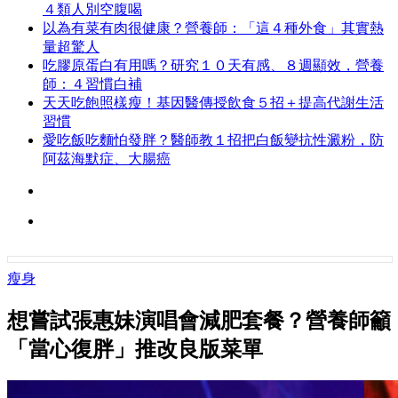
４類人別空腹喝
以為有菜有肉很健康？營養師：「這４種外食」其實熱
量超驚人
吃膠原蛋白有用嗎？研究１０天有感、８週顯效，營養
師：４習慣白補
天天吃飽照樣瘦！基因醫傳授飲食５招＋提高代謝生活
習慣
愛吃飯吃麵怕發胖？醫師教１招把白飯變抗性澱粉，防
阿茲海默症、大腸癌
瘦身
想嘗試張惠妹演唱會減肥套餐？營養師籲
「當心復胖」推改良版菜單