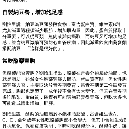
可以多吃的。
自製納豆餐，增加飽足感
劉怡里說，納豆為豆類發酵食物，富含蛋白質、維生素B群，
尤其減重過程須減少脂肪，增加肌肉量，因此，蛋白質攝取十
分重要，可以從豆類、魚肉或雞肉攝取，而納豆又可增加飽足
感，並含納豆激酶可預防心血管疾病，因此減重飲食由蕎麥麵
搭配納豆，「這樣是很好的」。
常吃酪梨豐胸
但酪梨能否豐胸？劉怡里指出，酪梨在營養分類屬於油脂，也
就是脂肪，雖然女性胸部豐滿與脂肪、蛋白質有關，但女性胸
部豐滿與否，主要取決於青春期發育，當青春期第二性徵發育
完成，胸部也定型了，成年後不會有太大變化。但若在青春期
多吃酪梨、蛋白質，確實有可能讓胸部變得豐滿，但吃太多也
可能造成體重增加、肥胖。
劉怡里說，酪梨的油脂屬於不飽和脂肪酸，富含維生素A、
C、E，雖然成年女性吃酪梨胸部不會變大，但其中含維生素E
具抗氧化、保養皮膚功能，平時可吃酪梨沙拉、酪梨牛奶，讓