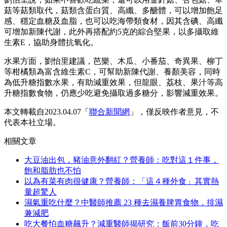
菇等菇類取代，菇類含蛋白質、高纖、多醣體，可以增加飽足
感、穩定血糖及血脂，也可以吃海帶類食材，因其含碘、高纖
可增加新陳代謝，此外再搭配約5克的綜合堅果，以多攝取維
生素E，協助身體抗氧化。
水果方面，劉怡里建議，芭樂、木瓜、小番茄、奇異果、柳丁
等柑橘類為富含維生素C，可幫助新陳代謝、養顏美容，同時
為低升糖指數水果，有助減重效果，但龍眼、荔枝、果汁等高
升糖指數食物，仍應少吃避免攝取過多糖分，影響減重效果。
本文轉載自2023.04.07「
聯合新聞網
」，僅反映作者意見，不
代表本社立場。
相關文章
大豆油出包，豬油意外翻紅？營養師：吃對這１件事，
飽和脂肪也不怕
以為有菜有肉很健康？營養師：「這４種外食」其實熱
量超驚人
濕氣重吃什麼？中醫師推薦 23 種去濕養脾胃食物，排濕
兼減肥
吃大餐怕血糖飆升？減重醫師揭研究：飯前30分鐘，吃