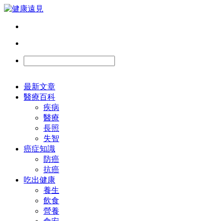
最新文章
醫療百科
疾病
醫療
長照
失智
癌症知識
防癌
抗癌
吃出健康
養生
飲食
營養