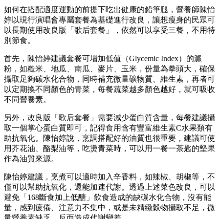
如何在搭配適度運動的前提下吃出健康的鉛筆腿，營養師陳怡
婷以現行演唱會專屬套餐為基礎進行改良，讓想瘦身的民眾可
以長期使用改良版「歌后套餐」，依然可以享受三餐，不用特
別節食。
首先，陳怡婷建議套餐可增加低值（Glycemic Index）的澱
粉，如糙米、地瓜、南瓜、麥片、玉米，份量為拳頭大，確保
攝取足夠碳水化合物，同時補充微量礦物質、維生素，再者可
以定期換不同顏色的青菜，每餐蔬菜越多顏色越好，就可吸收
不同營養素。
另外，改良版「歌后套餐」需要減少蛋白質含量，每餐建議攝
取一個掌心蛋白質即可，記得食用含有豐富維生素C水果類有
助抗氧化。陳怡婷說，烹調搭配好的油質也很重要，建議可使
用芥花油、酪梨油等，吃燙青菜時，可以用一餐一茶匙的堅果
作為油質來源。
陳怡婷建議，烹煮可以適時加入辛香料，如辣椒、胡椒等，不
僅可以幫助抗氧化，還能加速代謝。透過上述菜色改良，可以
避免「168斷食加上低醣」飲食造成的缺碳水化合物，沒有能
量，感到疲倦、注意力不集中，或是未精緻穀物攝取不足，微
量營養素缺乏，反而造成代謝變差。