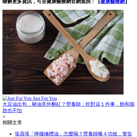
瞭解更多資訊，可至健康醫療網官網查詢：【
健康醫療網
】
Just For You
大豆油出包，豬油意外翻紅？營養師：吃對這１件事，飽和脂
肪也不怕
×
相關文章
張員瑛「檸檬橄欖油」怎麼喝？營養師曝４功效，警告