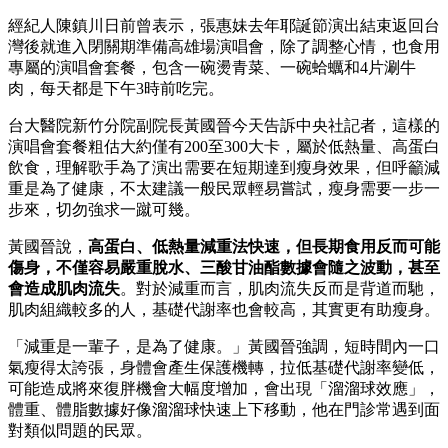
經紀人陳鎮川日前曾表示，張惠妹去年耶誕節演出結束返回台
灣後就進入閉關期準備高雄場演唱會，除了調整心情，也食用
專屬的演唱會套餐，包含一碗燙青菜、一碗蛤蠣和4片涮牛
肉，每天都是下午3時前吃完。
台大醫院新竹分院副院長黃國晉今天告訴中央社記者，這樣的
演唱會套餐粗估大約僅有200至300大卡，屬於低熱量、高蛋白
飲食，理解歌手為了演出需要在短期達到瘦身效果，但呼籲減
重是為了健康，不太建議一般民眾輕易嘗試，瘦身需要一步一
步來，切勿強求一蹴可幾。
黃國晉說，
高蛋白、低熱量減重法快速，但長期食用反而可能
傷身，不僅容易嚴重脫水、三酸甘油酯數據會隨之波動，甚至
會造成肌肉流失
。對於減重而言，肌肉流失反而是背道而馳，
肌肉組織較多的人，基礎代謝率也會較高，其實更有助瘦身。
「減重是一輩子，是為了健康。」黃國晉強調，短時間內一口
氣瘦得太誇張，身體會產生保護機轉，拉低基礎代謝率變低，
可能造成將來復胖機會大幅度增加，會出現「溜溜球效應」，
體重、體脂數據好像溜溜球快速上下移動，他在門診常遇到面
對類似問題的民眾。