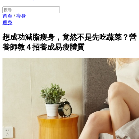
首頁
/
瘦身
瘦身
想成功減脂瘦身，竟然不是先吃蔬菜？營
養師教４招養成易瘦體質