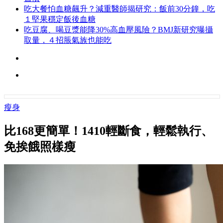
吃大餐怕血糖飆升？減重醫師揭研究：飯前30分鐘，吃
１堅果穩定飯後血糖
吃豆腐、喝豆漿能降30%高血壓風險？BMJ新研究曝攝
取量，４招脹氣族也能吃
瘦身
比168更簡單！1410輕斷食，輕鬆執行、
免挨餓照樣瘦