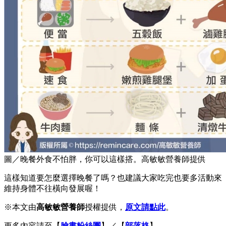
圖／晚餐外食不怕胖，你可以這樣搭。高敏敏營養師提供
這樣知道要怎麼選擇晚餐了嗎？也建議大家吃完也要多活動來
維持身體不往橫向發展喔！
※本文由
高敏敏營養師
授權提供，
原文請點此
。
更多內容請至【
臉書粉絲團
】／【
部落格
】