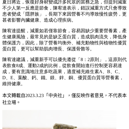
夏日將近，恢復好身材變成許多民眾的當務之急，但提到減重
不少人第一反應是節食，陳宥達表示，錯誤減重方式只會導致
患者變成「隱胖族」，長期下來因營養不均導致慢性疲勞，更
甚者影響內臟健康、造成心理疾病。
陳宥達提醒，減重如若僅靠節食，容易因缺少重要營養素，產
生健康風險，最常見的是缺乏蛋白質，造成肌肉流失，降低身
體保護力，因此，除了營養均衡外、補充動物性與植物性優質
蛋白質，更可以幫助肌肉增長、保護骨骼等。
陳宥達建議，減重新手可以優先遵從「8：2原則」，這原則代
表飲食8成、運動2成的比例，從飲食開始進行控制更容易達
成，要有意識地注意多吃蔬果，適度補充維生素A、B、C、
D、E、葉酸、鈣、鐵、鎂、鋅、銅、優質蛋白質等營養素，
維持健康。
本文轉載自
2023.3.23
「中央社」
，僅反映作者意見，不代表本
社立場。