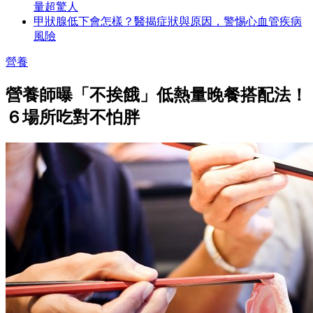
量超驚人
甲狀腺低下會怎樣？醫揭症狀與原因，警惕心血管疾病
風險
營養
營養師曝「不挨餓」低熱量晚餐搭配法！
６場所吃對不怕胖