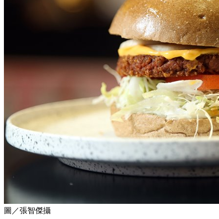
圖／張智傑攝