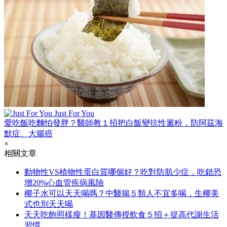
Just For You
愛吃飯吃麵怕發胖？醫師教１招把白飯變抗性澱粉，防阿茲海
默症、大腸癌
×
相關文章
動物性VS植物性蛋白質哪個好？吃對防肌少症，吃錯恐
增20%心血管疾病風險
椰子水可以天天喝嗎？中醫揭５類人不宜多喝，生椰美
式也別天天喝
天天吃飽照樣瘦！基因醫傳授飲食５招＋提高代謝生活
習慣