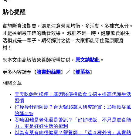
貼心提醒
實施斷食法期間，
還是注意營養均衡、多活動、多補充水分。
才能達到最正確的斷食效果。
減肥不是一時，
健康飲食跟生
活模式是一輩子。
期待解封之後，
大家都能守住健康跟身
材
！
※本文由高敏敏營養師授權提供，
原文
請點此
。
更多內容請至【
臉書粉絲團
】／【
部落格
】
相關文章
天天吃飽照樣瘦！基因醫傳授飲食５招＋提高代謝生活
習慣
打瘦瘦針能防癌？台大醫16萬人研究證實：13種癌症風
險降41%
吞嚥困難是老化還是警訊？「好好吃飯」不只是進食能
力，更是好好生活的權利
以為有菜有肉很健康？營養師：「這４種外食」其實熱