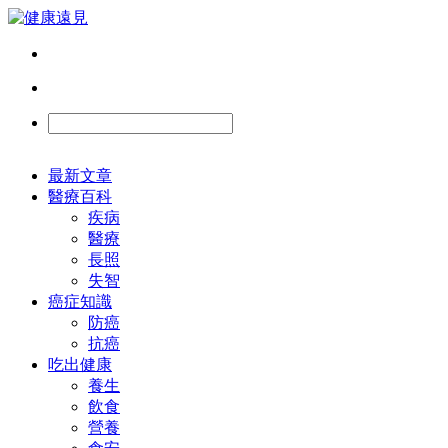
最新文章
醫療百科
疾病
醫療
長照
失智
癌症知識
防癌
抗癌
吃出健康
養生
飲食
營養