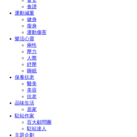
食安
食譜
運動減重
健身
瘦身
運動傷害
樂活心靈
兩性
壓力
人際
紓壓
睡眠
保養抗老
醫美
美容
抗老
品味生活
居家
駐站作家
百大顧問團
駐站達人
主題企劃