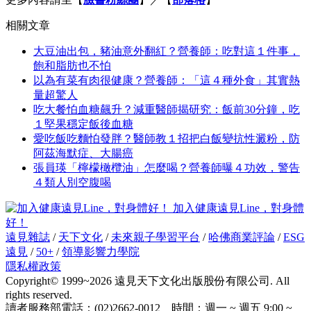
相關文章
大豆油出包，豬油意外翻紅？營養師：吃對這１件事，
飽和脂肪也不怕
以為有菜有肉很健康？營養師：「這４種外食」其實熱
量超驚人
吃大餐怕血糖飆升？減重醫師揭研究：飯前30分鐘，吃
１堅果穩定飯後血糖
愛吃飯吃麵怕發胖？醫師教１招把白飯變抗性澱粉，防
阿茲海默症、大腸癌
張員瑛「檸檬橄欖油」怎麼喝？營養師曝４功效，警告
４類人別空腹喝
加入健康遠見Line，對身體
好！
遠見雜誌
/
天下文化
/
未來親子學習平台
/
哈佛商業評論
/
ESG
遠見
/
50+
/
領導影響力學院
隱私權政策
Copyright© 1999~2026 遠見天下文化出版股份有限公司. All
rights reserved.
讀者服務部電話：(02)2662-0012 時間：週一 ~ 週五 9:00 ~