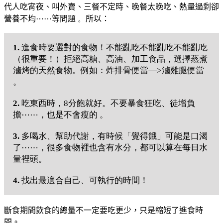
代人
吃宵夜、叫外賣、三餐不定時、晚餐太晚吃、熱量過剩卻
營養不均
⋯
⋯
等問題
。
所以：
1.
進食時要選對的食物！不能亂吃不能亂吃不能亂吃
（很重要！）拒絕高糖、高油、加工食品，選擇蒸煮
滷烤的天然食物。例如：炸排骨便當—>滷雞腿便當
。
2.
吃東西時，8分飽就好。不要暴食狂吃、徒增負
擔⋯⋯，也是不會瘦的 。
3.
多喝水、幫助代謝，有時候「覺得餓」可能是口渴
了⋯⋯，很多食物裡也含有水分，都可以算在每日水
量裡頭。
4.
找出最適合自己、可執行的時間！
斷食期間
飲食的總量不一定要吃更少，
只是縮短了進食時
間。