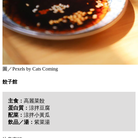
圖／Pexels by Cats Coming
餃子館
主食：
高麗菜餃
蛋白質：
涼拌豆腐
配菜：
涼拌小黃瓜
飲品／湯：
紫菜湯