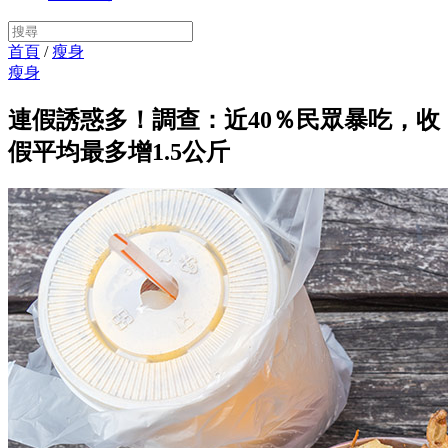
首頁
/
瘦身
瘦身
連假誘惑多！調查：近40％民眾暴吃，收
假平均最多增1.5公斤