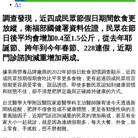
A+
調查發現，近四成民眾節假日期間飲食更
放縱，衛福部國健署資料佐證，民眾在節
日後平均會增加0.4至1.5公斤，從去年耶
誕節、跨年到今年春節、228連假，近期
門診諮詢減重增加兩成。
據美商營養品牌廠商的2022年節假日飲食習慣調查顯示，近四
成民眾預期假期會吃比平常更多食物，更有超過四成民眾坦言
假期更容易受零食、甜品誘惑。即使多數民眾認知到健康習慣
和狀態不佳，卻不清楚肥胖定義與正確維持健康的方式。
台北醫學大學附設醫院家庭醫學科主治醫師陳宥達今天透過新
聞稿提醒，肥胖不僅會造成不健康體態，更是各類慢性病的主
要風險因子，近期門診諮詢減重的民眾約增加兩成，甚至有全
家大小一起就診，就是因為連續假期多，每天大餐、外食，加
上零食、手搖飲，想不胖都難。