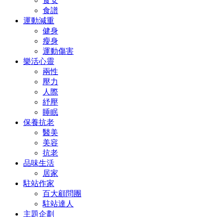
食安
食譜
運動減重
健身
瘦身
運動傷害
樂活心靈
兩性
壓力
人際
紓壓
睡眠
保養抗老
醫美
美容
抗老
品味生活
居家
駐站作家
百大顧問團
駐站達人
主題企劃