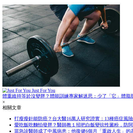
Just For You
體重維持等於沒變胖？體能訓練專家解迷思：少了「它」體脂
×
相關文章
打瘦瘦針能防癌？台大醫16萬人研究證實：13種癌症風險
愛吃飯吃麵怕發胖？醫師教１招把白飯變抗性澱粉，防阿
當急診醫師成了中風病患：他復健6個月「重啟人生」的