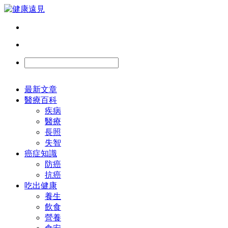
最新文章
醫療百科
疾病
醫療
長照
失智
癌症知識
防癌
抗癌
吃出健康
養生
飲食
營養