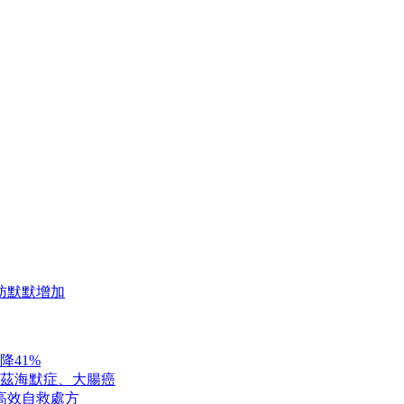
肪默默增加
降41%
茲海默症、大腸癌
高效自救處方