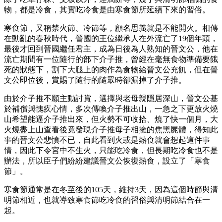
物，都是冷食，其實吃冷食是由寒食節所延續下來的習俗。
寒食節，又稱禁火節、冷節等，顧名思義就是不能開火。相傳
在動亂的春秋時代，晉國的王位繼承人在外流亡了19個年頭，
最後才回到晉國繼任君主，成為日後為人熟知的晉文公，他在
流亡期間有一位隨行的部下介子推，曾經在毫無食物準備要餓
死的狀態下，割下大腿上的肉作為食物給晉文公充飢，但在晉
文公即位後，賞賜了隨行的隨眾時卻漏掉了介子推。
由於介子推不願主動討賞，選擇與老母親隱居深山，晉文公基
於補償與愧疚心情，多次傳喚介子推出山，一急之下更放火燒
山希望能逼介子推出來，但火勢不可收拾、燒了快一個月，大
火燒盡上山查看後竟發現介子推母子相擁的焦黑屍體，得知此
事的晉文公悲憤不已，自此看到火或是熱食就會想起這件事
情，因此下令宮中不生火，只能吃冷食，但長期吃冷食也不是
辦法，所以臣子們紛紛建議晉文公恢復熱食，設立了「寒食
節」。
寒食節通常是在冬至後的105天，維持3天，因為這個時節與清
明節相近，也就導致寒食節吃冷食的習俗與清明節結合在一
起。