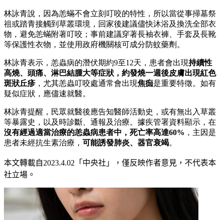
林詠青說，因為恙蟎不會立刻叮咬的特性，所以當從事掃墓祭
祖或踏青接觸到草叢環境，回家後建議儘快沐浴及換洗全部衣
物，避免恙蟎附著叮咬；事前建議穿著長袖衣褲、手套及長靴
等保護性衣物，並使用政府機關核可成分防蚊藥劑。
林詠青表示，恙蟲病的潛伏期約9至12天，患者會出現
持續性
高燒、頭痛、淋巴結腫大等症狀，約發燒一週後皮膚出現紅色
斑狀丘疹
，尤其恙蟲叮咬處通常會出現
焦痂
是重要特徵。如有
疑似症狀，應儘速就醫。
林詠青提醒，民眾就醫後應告知醫師活動史，或有無出入草叢
等暴露史，以及時診斷、通報及治療。據疾管署資料顯示，在
沒有經過適當治療的恙蟲病患者中，死亡率高達60%
，主因是
患者未經抗生素治療，
可能誘發肺炎、器官衰竭
。
本文轉載自
2023.4.02
「中央社」
，僅反映作者意見，不代表本
社立場。