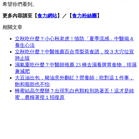
希望你們看到。
更多內容請至【
食力網站
】／【
食力粉絲團
】
相關文章
立秋吃什麼？小心秋老虎！慎防「夏季流感」中醫揭４
養生心法
立秋吃什麼？中醫推薦百合雪梨茶食譜，按３大穴位宣
肺止咳
濕氣重吃什麼？中醫師推薦 23 種去濕養脾胃食物，排濕
兼減肥
大豆油出包，豬油意外翻紅？營養師：吃對這１件事，
飽和脂肪也不怕
蜂蜜結晶怎麼辦？出現乳白色顆粒別急著丟！這才是純
蜜，農糧署授１招復原