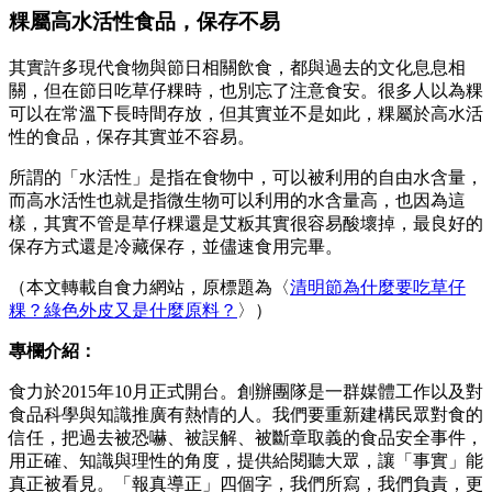
粿屬高水活性食品，保存不易
其實許多現代食物與節日相關飲食，都與過去的文化息息相
關，但在節日吃草仔粿時，也別忘了注意食安。很多人以為粿
可以在常溫下長時間存放，但其實並不是如此，粿屬於高水活
性的食品，保存其實並不容易。
所謂的「水活性」是指在食物中，可以被利用的自由水含量，
而高水活性也就是指微生物可以利用的水含量高，也因為這
樣，其實不管是草仔粿還是艾粄其實很容易酸壞掉，最良好的
保存方式還是冷藏保存，並儘速食用完畢。
（本文轉載自食力網站，原標題為〈
清明節為什麼要吃草仔
粿？綠色外皮又是什麼原料？
〉）
專欄介紹：
食力於2015年10月正式開台。創辦團隊是一群媒體工作以及對
食品科學與知識推廣有熱情的人。我們要重新建構民眾對食的
信任，把過去被恐嚇、被誤解、被斷章取義的食品安全事件，
用正確、知識與理性的角度，提供給閱聽大眾，讓「事實」能
真正被看見。「報真導正」四個字，我們所寫，我們負責，更