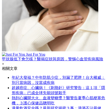
Just For You
甲狀腺低下會怎樣？醫揭症狀與原因，警惕心血管疾病風險
×
相關文章
年紀大發福？中年防肌少症，別漏了肥胖！台大權威：
別只當病因，沒當成疾病
超越癌症、心臟病！《刺胳針》研究警告：這１項「隱
形疾病」已成全球失能頭號殺手
熱到心臟開大火、血液變糖漿？醫警告夏季心肌梗塞危
機，３護心保健品聰明吃
適量飲酒安全嗎？最新研究揭密３事：滴酒不沾最健