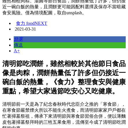
雖然相較肉粽、湯圓等節日食品，潤餅熱量低了許多，但仍接
近一碗白飯的熱量，且潤餅更可能因配料選擇及保存不當暗藏
食安風險。僅為情境配圖，取自unsplash。
食力 foodNEXT
2021-03-31
分享
傳送
A+
清明節吃潤餅，雖然相較於其他節日食品
像是肉粽，潤餅熱量低了許多但仍接近一
碗白飯的熱量，《食力》整理食安與健康
重點，希望大家過節吃安心又吃健康。
清明節前一天是為了紀念春秋時代忠臣介之推的「寒食節」，
在寒食節嚴禁煙火所以不能生火煮食，而清明節家家戶戶都在
忙著掃墓祭祖，傳承下來清明節與寒食節習俗合併，便以薄麵
皮包著掃墓祭拜時的三牲五果食用，流傳至今成了清明節吃潤