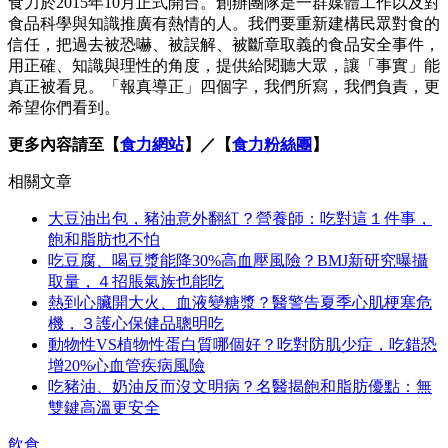
食力於2015年10月正式開台。創辦團隊是一群媒體工作以及對
食品科學與知識推廣有熱情的人。我們要重新建構民眾對食的
信任，把過去被恐嚇、被誤解、被斷章取義的食品安全事件，
用正確、知識與理性的角度，提供給閱聽大眾，讓「事實」能
真正被看見。「報真導正」四個字，我們所寫，我們負責，更
希望你們看到。
更多內容請至【
食力網站
】／【
食力粉絲團
】
相關文章
大豆油出包，豬油意外翻紅？營養師：吃對這１件事，
飽和脂肪也不怕
吃豆腐、喝豆漿能降30%高血壓風險？BMJ新研究曝攝
取量，４招脹氣族也能吃
熱到心臟開大火、血液變糖漿？醫警告夏季心肌梗塞危
機，３護心保健品聰明吃
動物性VS植物性蛋白質哪個好？吃對防肌少症，吃錯恐
增20%心血管疾病風險
吃豬油、奶油反而沒文明病？名醫揭飽和脂肪優點：無
雙鍵高溫更安全
飲食