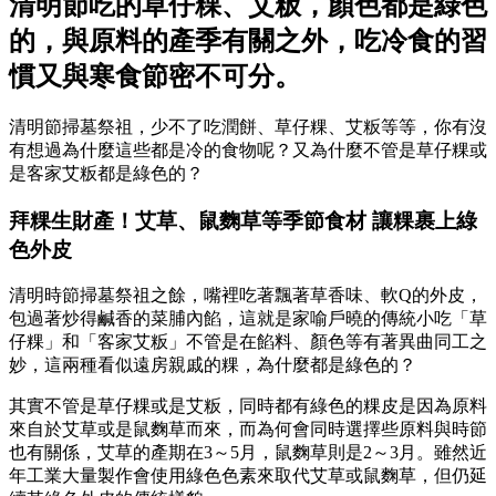
清明節吃的草仔粿、艾粄，顏色都是綠色
的，與原料的產季有關之外，吃冷食的習
慣又與寒食節密不可分。
清明節掃墓祭祖，少不了吃潤餅、草仔粿、艾粄等等，你有沒
有想過為什麼這些都是冷的食物呢？又為什麼不管是草仔粿或
是客家艾粄都是綠色的？
拜粿生財產！艾草、鼠麴草等季節食材 讓粿裹上綠
色外皮
清明時節掃墓祭祖之餘，嘴裡吃著飄著草香味、軟Q的外皮，
包過著炒得鹹香的菜脯內餡，這就是家喻戶曉的傳統小吃「草
仔粿」和「客家艾粄」不管是在餡料、顏色等有著異曲同工之
妙，這兩種看似遠房親戚的粿，為什麼都是綠色的？
其實不管是草仔粿或是艾粄，同時都有綠色的粿皮是因為原料
來自於艾草或是鼠麴草而來，而為何會同時選擇些原料與時節
也有關係，艾草的產期在3～5月，鼠麴草則是2～3月。雖然近
年工業大量製作會使用綠色色素來取代艾草或鼠麴草，但仍延