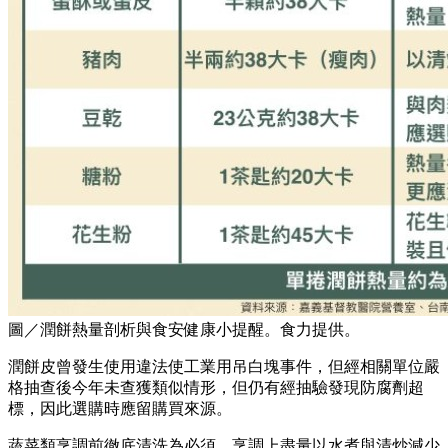
圖／潤餅熱量剖析與食安健康小提醒。食力提供。
潤餅皮曾發生使用違法使工業用吊白塊事件，但經相關單位嚴
格抽查後今年未查獲類似情形，但仍有經抽驗發現防腐劑超
標，因此選購時應留購買來源。
蔬菜類烹調前徹底清洗為必須，烹調上盡量以水煮與清炒減少