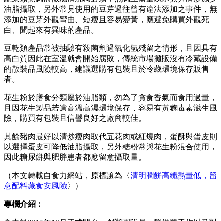
油脂攝取，另外常見使用的豆芽過往曾有違法添加之事件，無
添加的豆芽外觀彎曲、短瘦且容易變黃，應避免購買外觀死
白、聞起來有異味的產品。
豆乾類產品常被抽驗有殺菌劑過氧化氫殘留之情形，且因具有
高白質因此在室溫就會開始腐敗，傳統市場攤販沒有冷藏設備
的散裝品風險較高，建議選購有包裝且於冷藏環境保存販售
者。
花生粉於膳食分類屬於油脂類，勿為了貪食香氣而食用過量，
且因花生製品若逾高溫高濕環境保存，容易有黃麴毒素滋生風
險，購買有包裝且信譽良好之廠商較佳。
其餘豬肉最好以清炒瘦肉取代五花肉或紅燒肉，蛋酥與蛋皮則
以選擇蛋皮可降低油脂攝取，另外糖粉常與花生粉混合使用，
因此糖尿餅與肥胖患者都應留意攝取量。
（本文轉載自食力網站，原標題為〈
清明潤餅高纖熱量低，留
意配料藏食安風險
〉）
專欄介紹：