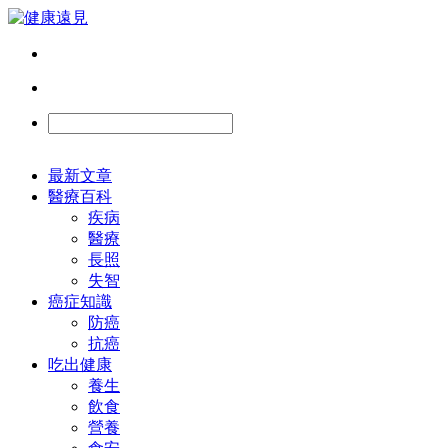
最新文章
醫療百科
疾病
醫療
長照
失智
癌症知識
防癌
抗癌
吃出健康
養生
飲食
營養