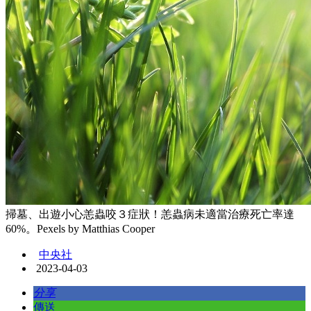
掃墓、出遊小心恙蟲咬３症狀！恙蟲病未適當治療死亡率達
60%。Pexels by Matthias Cooper
中央社
2023-04-03
分享
傳送