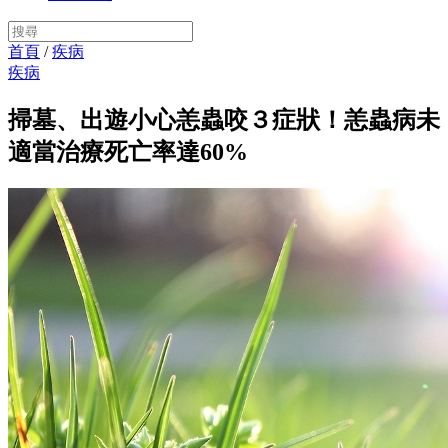
首頁
/
疾病
疾病
掃墓、出遊小心恙蟲咬３症狀！恙蟲病未
適當治療死亡率達60%