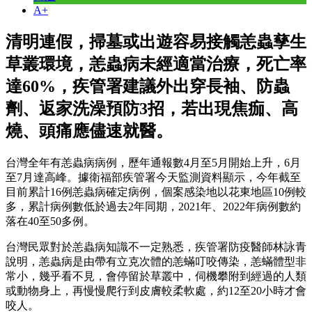
A+
清明連假，掃墓或出遊容易接觸恙蟲孳生
草叢環境，恙蟲病未經適當治療，死亡率
達60%，疾管署建議外出穿長袖、防蟲
劑、返家洗澡預防3招，若出現焦痂、高
燒、頭痛應儘速就醫。
台灣全年有恙蟲病病例，歷年通報數4月至5月開始上升，6月
至7月達高峰。據衛福部疾管署今天監測資料顯示，今年截至
目前累計16例恙蟲病確定病例，個案感染地以花東地區10例較
多，累計病例數低於過去2年同期，2021年、2022年病例數約
落在40至50多例。
台灣民眾對於恙蟲病知識不一定熟悉，疾管署防疫醫師林詠青
說明，恙蟲病是由帶有立克次體的恙蟎叮咬傳染，恙蟎體型非
常小，幾乎看不見，會停留於草叢中，伺機攀附到經過的人類
或動物身上，再慢慢爬行到皮膚較柔軟處，約12至20小時才會
咬人。