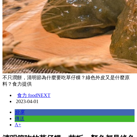
不只潤餅，清明節為什麼要吃草仔粿？綠色外皮又是什麼原
料？食力提供
食力 foodNEXT
2023-04-01
分享
傳送
A+