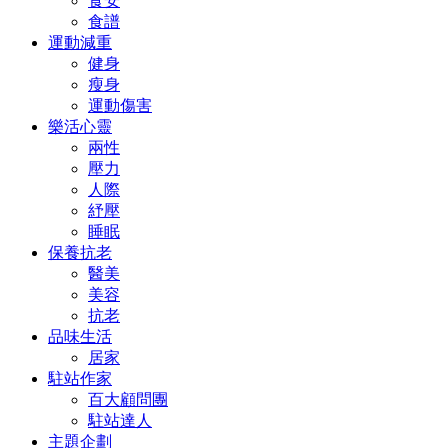
食安
食譜
運動減重
健身
瘦身
運動傷害
樂活心靈
兩性
壓力
人際
紓壓
睡眠
保養抗老
醫美
美容
抗老
品味生活
居家
駐站作家
百大顧問團
駐站達人
主題企劃