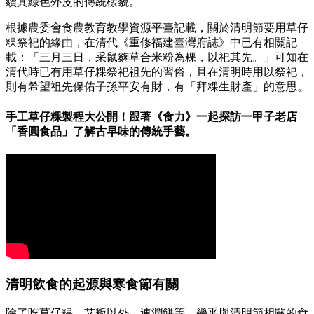
續其綠色外皮的傳統樣貌。
根據農委會食農教育教學資源平臺記載，關於清明節要用草仔
粿祭祀的緣由，在清代《重修福建臺灣府誌》中已有相關記
載：「三月三日，采鼠麴草合米粉為粿，以祀其先。」可知在
清代時已有用草仔粿祭祀祖先的習俗，且在清明時用以祭祀，
則有希望祖先保佑子孫平安有財，有「拜粿生財產」的意思。
手工草仔粿製程大公開！跟著《食力》一起探訪一甲子老店
「香圓食品」了解古早味的傳統手藝。
清明飲食的起源與寒食節有關
除了吃草仔粿、艾粄以外，連潤餅等，幾乎與清明節相關的食