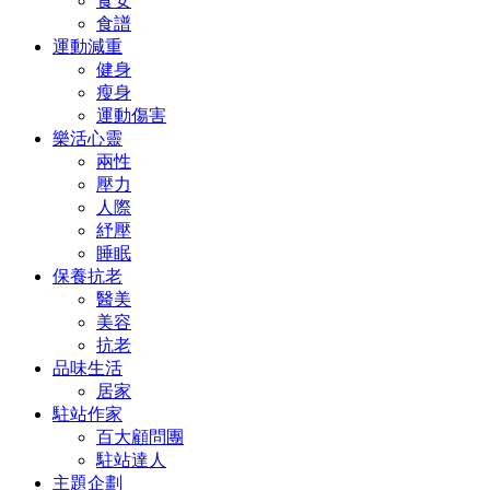
食安
食譜
運動減重
健身
瘦身
運動傷害
樂活心靈
兩性
壓力
人際
紓壓
睡眠
保養抗老
醫美
美容
抗老
品味生活
居家
駐站作家
百大顧問團
駐站達人
主題企劃