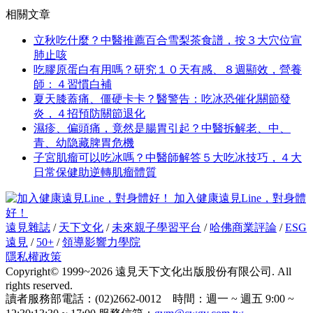
相關文章
立秋吃什麼？中醫推薦百合雪梨茶食譜，按３大穴位宣
肺止咳
吃膠原蛋白有用嗎？研究１０天有感、８週顯效，營養
師：４習慣白補
夏天膝蓋痛、僵硬卡卡？醫警告：吃冰恐催化關節發
炎，４招預防關節退化
濕疹、偏頭痛，竟然是腸胃引起？中醫拆解老、中、
青、幼隐藏脾胃危機
子宮肌瘤可以吃冰嗎？中醫師解答５大吃冰技巧，４大
日常保健助逆轉肌瘤體質
加入健康遠見Line，對身體
好！
遠見雜誌
/
天下文化
/
未來親子學習平台
/
哈佛商業評論
/
ESG
遠見
/
50+
/
領導影響力學院
隱私權政策
Copyright© 1999~2026 遠見天下文化出版股份有限公司. All
rights reserved.
讀者服務部電話：(02)2662-0012 時間：週一 ~ 週五 9:00 ~