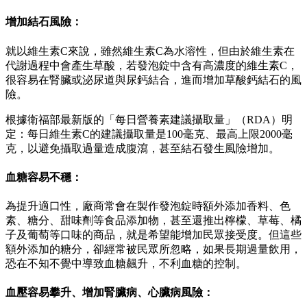
增加結石風險：
就以維生素C來說，雖然維生素C為水溶性，但由於維生素在
代謝過程中會產生草酸，若發泡錠中含有高濃度的維生素C，
很容易在腎臟或泌尿道與尿鈣結合，進而增加草酸鈣結石的風
險。
根據衛福部最新版的「每日營養素建議攝取量」（RDA）明
定：每日維生素C的建議攝取量是100毫克、最高上限2000毫
克，以避免攝取過量造成腹瀉，甚至結石發生風險增加。
血糖容易不穩：
為提升適口性，廠商常會在製作發泡錠時額外添加香料、色
素、糖分、甜味劑等食品添加物，甚至還推出檸檬、草莓、橘
子及葡萄等口味的商品，就是希望能增加民眾接受度。但這些
額外添加的糖分，卻經常被民眾所忽略，如果長期過量飲用，
恐在不知不覺中導致血糖飆升，不利血糖的控制。
血壓容易攀升、增加腎臟病、心臟病風險：