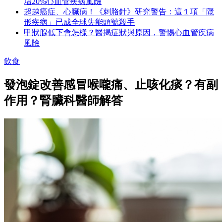
增20%心血管疾病風險
超越癌症、心臟病！《刺胳針》研究警告：這１項「隱
形疾病」已成全球失能頭號殺手
甲狀腺低下會怎樣？醫揭症狀與原因，警惕心血管疾病
風險
飲食
發泡錠改善感冒喉嚨痛、止咳化痰？有副
作用？腎臟科醫師解答