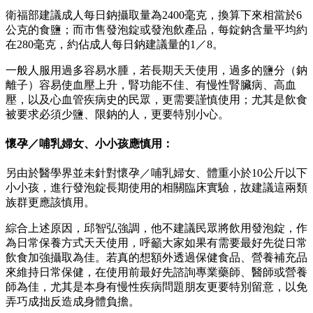
衛福部建議成人每日鈉攝取量為2400毫克，換算下來相當於6
公克的食鹽；而市售發泡錠或發泡飲產品，每錠鈉含量平均約
在280毫克，約佔成人每日鈉建議量的1／8。
一般人服用過多容易水腫，若長期天天使用，過多的鹽分（鈉
離子）容易使血壓上升，腎功能不佳、有慢性腎臟病、高血
壓，以及心血管疾病史的民眾，更需要謹慎使用；尤其是飲食
被要求必須少鹽、限鈉的人，更要特別小心。
懷孕／哺乳婦女、小小孩應慎用：
另由於醫學界並未針對懷孕／哺乳婦女、體重小於10公斤以下
小小孩，進行發泡錠長期使用的相關臨床實驗，故建議這兩類
族群更應該慎用。
綜合上述原因，邱智弘強調，他不建議民眾將飲用發泡錠，作
為日常保養方式天天使用，呼籲大家如果有需要最好先從日常
飲食加強攝取為佳。若真的想額外透過保健食品、營養補充品
來維持日常保健，在使用前最好先諮詢專業藥師、醫師或營養
師為佳，尤其是本身有慢性疾病問題朋友更要特別留意，以免
弄巧成拙反造成身體負擔。