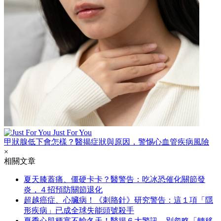
Just For You
甲狀腺低下會怎樣？醫揭症狀與原因，警惕心血管疾病風險
×
相關文章
夏天膝蓋痛、僵硬卡卡？醫警告：吃冰恐催化關節發
炎，４招預防關節退化
超越癌症、心臟病！《刺胳針》研究警告：這１項「隱
形疾病」已成全球失能頭號殺手
夏季心肌梗塞不輸冬天！醫揭６大警訊，別忽略「轉移