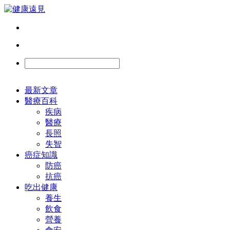
最新文章
醫療百科
疾病
醫療
長照
失智
癌症知識
防癌
抗癌
吃出健康
養生
飲食
營養