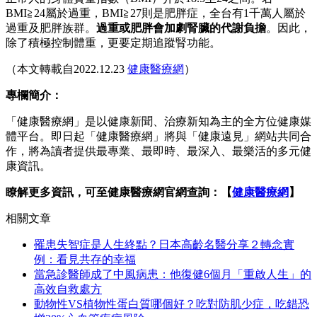
BMI≧24屬於過重，BMI≧27則是肥胖症，全台有1千萬人屬於
過重及肥胖族群。
過重或肥胖會加劇腎臟的代謝負擔
。因此，
除了積極控制體重，更要定期追蹤腎功能。
（本文轉載自2022.12.23
健康醫療網
）
專欄簡介：
「健康醫療網」是以健康新聞、治療新知為主的全方位健康媒
體平台。即日起「健康醫療網」將與「健康遠見」網站共同合
作，將為讀者提供最專業、最即時、最深入、最樂活的多元健
康資訊。
瞭解更多資訊，可至健康醫療網官網查詢：【
健康醫療網
】
相關文章
罹患失智症是人生終點？日本高齡名醫分享２轉念實
例：看見共存的幸福
當急診醫師成了中風病患：他復健6個月「重啟人生」的
高效自救處方
動物性VS植物性蛋白質哪個好？吃對防肌少症，吃錯恐