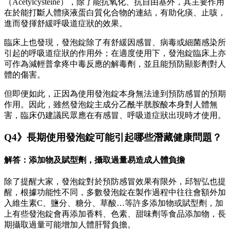
（Acetylcysteine），除了能抗氧化、抗自由基外，其主要作用
在於能打斷人體痰液蛋白質化合物的連結，有助化痰、止咳，
進而發揮舒緩呼吸道症狀的效果。
臨床上也發現，發泡錠除了有舒緩因感冒、病毒或細菌感染所
引起的呼吸道症狀的作用外；在適度使用下，發泡錠臨床上亦
可作為減輕普拿疼中毒反應的解毒劑，並且能預防顯影劑對人
體的傷害。
但即便如此，正因為使用發泡錠本身無法達到預防感冒的預期
作用。因此，雖然發泡錠主成分乙酰半胱胺酸本身對人體無
害，臨床仍建議民眾應在有感冒、呼吸道症狀出現時才使用。
Q4》長期使用發泡錠可能引起哪些潛藏健康問題？
解答：添加物及賦型劑，攝取過量易造成人體負擔
除了提醒大家，發泡錠對於預防感冒效果有限外，邱智弘也提
醒，根據功能性不同，多數發泡錠在製作過程中往往會額外加
入維生素C、鹽分、糖分、草酸…等許多添加物或賦型劑，加
上有些發泡錠會再添加香料、色素、甜味劑等食品添加物，長
期攝取過量可能增加人體肝腎負擔。