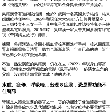
和《飛越黃昏》，兩次獲香港電影金像獎最佳男主角提名。
吳耀漢曾有過兩段婚姻，他於21歲與一名英國女子結婚，結果
婚姻維持僅半年。1965年和現任太太Susan方知何再婚至今，
二人婚後育有三女一子，其中兒子吳嘉龍以雜誌模特兒身份轉
型成為電影演員。2015年時，吳耀漢一家人曾共同參演有線電
視《帶阿媽去旅行》節目。
據聞，吳耀漢過去曾因心臟血管拴塞而進行手術，後來因嚴重
腎衰竭而需每天洗腎，聽力也漸漸衰退，年事已高的他，近年
來已鮮少出現在螢光幕前。
不過，熱愛演戲的吳耀漢，仍在在去（2022）年現身由郭富
城、梁朝偉2大影帝飆戲的電影《風再起時》，飾演女主角的
父親，沒想到這部電影竟成了他的遺作。
水腫、疲倦、呼吸喘…出現８症狀，恐是腎功能不
佳警訊
腎臟是人體最重要的器官之一，它的功能除了像過濾器一樣，
排除身體多餘水份及代謝廢物以外，也包含維持必要電解質平