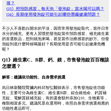
後？
Q3》想預防感冒，每天泡「發泡錠」當水喝可以嗎？
Q4》長期使用發泡錠可能引起哪些潛藏健康問題？
不少人不喜歡白開水的平淡，因而常用發泡錠取代，當作日常
水分的補充。更有人習慣把發泡錠當作預防感冒、補充維生素
的首選飲品，想到就泡來喝，甚至當作治療感冒的妙方。但發
泡錠到底什麼時候喝最好？長期使用是否可能引起健康危機
呢？
Q1》維生素C、B群、鈣、鎂，市售發泡錠百百種該
怎麼選？
解答：建議依功能性、自身需求挑選
烏日林新醫院腎臟內科邱智弘醫師表示，市售發泡錠依功能
性，主要可分為維生素C、維生素B群、綜合維他命、鈣質補
充錠、電解質鎂補充錠，有的還會額外添加Q10、生物素等，
種類相當多元。建議民眾在選用時，依照自身需求挑選相應的
功能性產品即可。