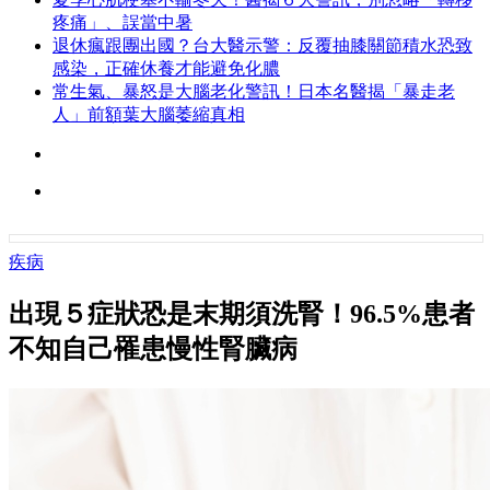
疼痛」、誤當中暑
退休瘋跟團出國？台大醫示警：反覆抽膝關節積水恐致
感染，正確休養才能避免化膿
常生氣、暴怒是大腦老化警訊！日本名醫揭「暴走老
人」前額葉大腦萎縮真相
疾病
出現５症狀恐是末期須洗腎！96.5%患者
不知自己罹患慢性腎臟病