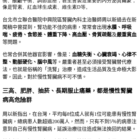
衡、酸鹼平衡、調節血壓，甚至會製造重要的內分泌賀爾蒙，
像是腎素、紅血球生成素、維生素D等。
台北市立聯合醫院中興院區腎臟內科主治醫師周以新過去在新
聞稿中曾提到，腎功能不佳的病患，常常會出現
水腫、呼吸
喘、疲倦、食慾差、體重下降、高血壓、骨質疏鬆
及
嚴重貧血
等問題。
也常合併其他器官影響，像是：
血糖失衡、心臟衰竭、心律不
整、動脈硬化、腦中風
等。
嚴重者甚至必須接受腎臟替代療
法，也就是俗稱的「洗腎」治療，造成生活品質及生命極大影
響，因此，對於慢性腎臟病不可不慎。
三高、肥胖、
抽菸、
長期服止痛藥，都是
慢性腎臟
病
高危險群
周以新指出，在台灣，平均每
8
位成人就有
1
位可能患有慢性腎
臟病，總病患人數超過
200
萬人，然而，只有不到5％
的病患注
意到自己有慢性腎臟病，延誤治療往往造成無法挽回的結果。