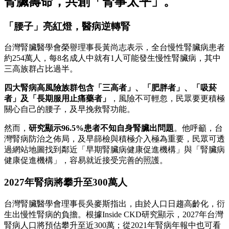
腎臟壽命，共創「腎事太平」。
「腰子」亮紅燈，醫病逆轉腎
台灣腎臟醫學會榮譽理事長黃尚志表示，全台慢性腎臟病患者
約254萬人，每8名成人中就有1人可能發生慢性腎臟病，其中
三高族群占比過半。
四大腎病高風險族群包含「三高者」、「肥胖者」、「吸菸
者」及「長期服用止痛藥者」
，風險不可輕忽，民眾要更積極
關心自己的腰子，及早挽救腎功能。
然而，
研究顯示96.5%患者不知自身腎臟出問題
。他呼籲，台
灣腎病防治之佈局，及早篩檢與積極介入極為重要，民眾可透
過網站地圖找到鄰近「早期腎臟病健康促進機構」與「腎臟病
健康促進機構」，容易就近接受完善的照護。
2027年腎病將攀升至300萬人
台灣腎臟醫學會理事長吳麥斯指出，由於人口日趨高齡化，衍
生出慢性腎病的負擔。根據Inside CKD研究顯示，2027年台灣
腎病人口將預估攀升至近300萬；從2021年腎病年報中也可看