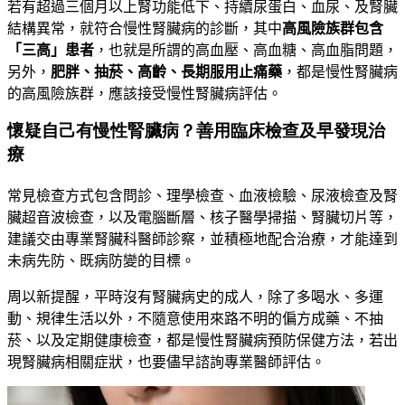
若有超過三個月以上腎功能低下、持續尿蛋白、血尿、及腎臟
結構異常，就符合慢性腎臟病的診斷，其中
高風險族群包含
「三高」患者
，也就是所謂的高血壓、高血糖、高血脂問題，
另外
，
肥胖、抽菸、高齡、長期服用止痛藥
，都是慢性腎臟病
的高風險族群，應該接受慢性腎臟病評估。
懷疑自己有慢性腎臟病？善用臨床檢查及早發現治
療
常見檢查方式包含問診、理學檢查、血液檢驗、尿液檢查及腎
臟超音波檢查，以及電腦斷層、核子醫學掃描、腎臟切片等，
建議交由專業腎臟科醫師診察，並積極地配合治療，才能達到
未病先防
、
既病防變的目標。
周以新提醒，平時沒有腎臟病史的成人，除了多喝水、多運
動、規律生活以外，不隨意使用來路不明的偏方成藥、不抽
菸、以及定期健康檢查，都是慢性腎臟病預防保健方法，若出
現腎臟病相關症狀，也要儘早諮詢專業醫師評估。