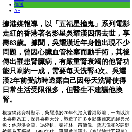
傳送
A+
據港媒報導，以「五福星撞鬼」系列電影
走紅的香港著名影星吳耀漢因病去世，享
壽83歲。據聞，吳耀漢近年身體出現不少
問題，曾因心臟血管栓塞而動手術，其後
傳出罹患腎臟病，有嚴重腎衰竭的他腎功
能只剩約一成，需要每天洗腎4次。吳耀
漢2年前受訪時透露自己因每天洗腎使得
日常生活受限很多，但醫生不建議他換
腎。
根據網路資料顯示，吳耀漢於70年代踏入香港影壇，一向以演
出喜劇為主，深具喜劇天分，塑造了許多令影迷難忘的經典形
象；他與洪金寶、馮淬帆、秦祥林、苗僑偉、曾志偉和岑建勳
被稱為五福星，1980年代，更因參與演出《奇謀妙計五福星》