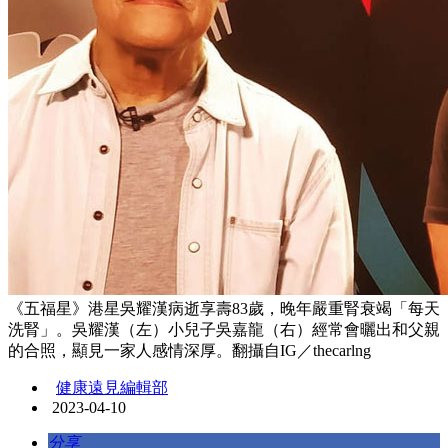
《五福星》港星吳耀漢病逝享壽83歲，晚年嚴重腎衰竭「每天
洗腎」。吳耀漢（左）小兒子吳嘉龍（右）經常會曬出和父親
的合照，顯見一家人感情深厚。翻攝自IG／thecarlng
健康遠見編輯部
2023-04-10
分享