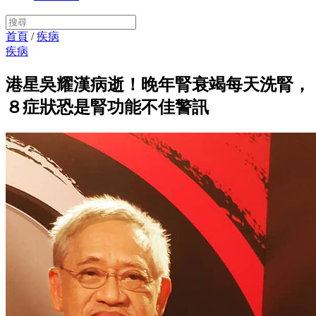
首頁
/
疾病
疾病
港星吳耀漢病逝！晚年腎衰竭每天洗腎，
８症狀恐是腎功能不佳警訊