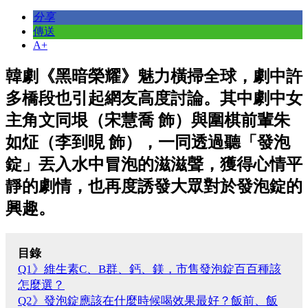
分享
傳送
A+
韓劇《黑暗榮耀》魅力橫掃全球，劇中許
多橋段也引起網友高度討論。其中劇中女
主角文同垠（宋慧喬 飾）與圍棋前輩朱
如炡（李到晛 飾），一同透過聽「發泡
錠」丟入水中冒泡的滋滋聲，獲得心情平
靜的劇情，也再度誘發大眾對於發泡錠的
興趣。
目錄
Q1》維生素C、B群、鈣、鎂，市售發泡錠百百種該
怎麼選？
Q2》發泡錠應該在什麼時候喝效果最好？飯前、飯