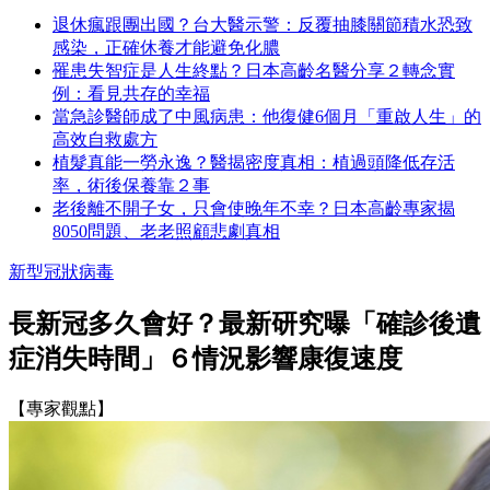
退休瘋跟團出國？台大醫示警：反覆抽膝關節積水恐致
感染，正確休養才能避免化膿
罹患失智症是人生終點？日本高齡名醫分享２轉念實
例：看見共存的幸福
當急診醫師成了中風病患：他復健6個月「重啟人生」的
高效自救處方
植髮真能一勞永逸？醫揭密度真相：植過頭降低存活
率，術後保養靠２事
老後離不開子女，只會使晚年不幸？日本高齡專家揭
8050問題、老老照顧悲劇真相
新型冠狀病毒
長新冠多久會好？最新研究曝「確診後遺
症消失時間」６情況影響康復速度
【專家觀點】