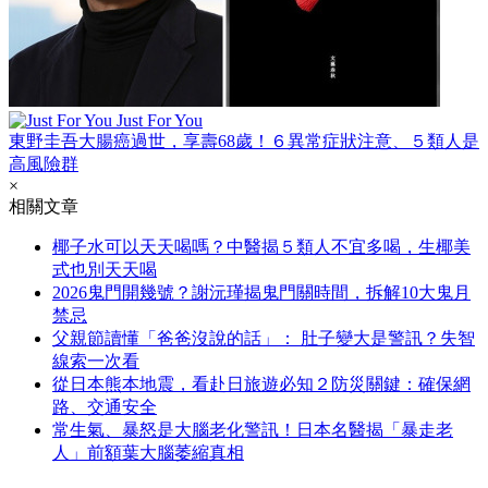
Just For You
東野圭吾大腸癌過世，享壽68歲！６異常症狀注意、５類人是
高風險群
×
相關文章
椰子水可以天天喝嗎？中醫揭５類人不宜多喝，生椰美
式也別天天喝
2026鬼門開幾號？謝沅瑾揭鬼門關時間，拆解10大鬼月
禁忌
父親節讀懂「爸爸沒說的話」： 肚子變大是警訊？失智
線索一次看
從日本熊本地震，看赴日旅遊必知２防災關鍵：確保網
路、交通安全
常生氣、暴怒是大腦老化警訊！日本名醫揭「暴走老
人」前額葉大腦萎縮真相