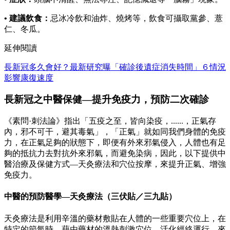
• 建議飲食：
忌冰冷飲和油炸、燒烤等，飲食可攝取黨參、薏
仁、冬瓜。
延伸閱讀
長新冠多久會好？最新研究曝「確診後遺症消失時間」６情況
影響康復速度
長新冠之中醫保健—提升免疫力，預防二次確診
《素問·刺法論》指出「五疫之至，皆向染疫，......，正氣存
內，邪不可干，避其毒氣」，「正氣」就如同我們身體的免疫
力，在正氣足夠的狀態下，即便有外來邪氣侵入，人體也有足
夠的抵抗力去對抗外來邪氣，而避免染病，因此，以下提供中
醫治療及保健方式—天灸療法和穴位按摩，來提升正氣、增強
免疫力。
中醫的預防醫學—天灸療法（三伏貼／三九貼）
天灸療法是利用辛溫的藥材敷貼在人體的一些重要穴位上，在
特定的節氣時，藉由藥材的溫熱刺激穴位，活化經絡運行，來