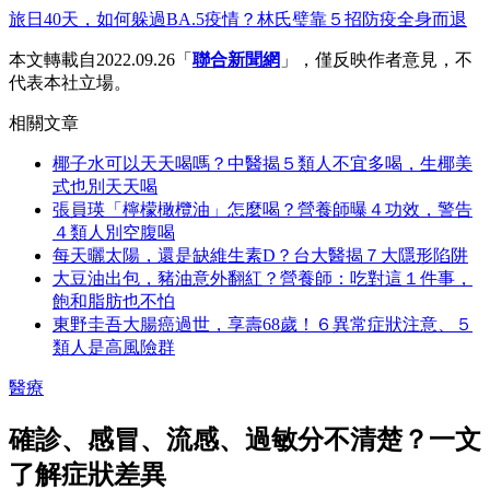
旅日40天，如何躲過BA.5疫情？林氏璧靠５招防疫全身而退
本文轉載自2022.09.26「
聯合新聞網
」，僅反映作者意見，不
代表本社立場。
相關文章
椰子水可以天天喝嗎？中醫揭５類人不宜多喝，生椰美
式也別天天喝
張員瑛「檸檬橄欖油」怎麼喝？營養師曝４功效，警告
４類人別空腹喝
每天曬太陽，還是缺維生素D？台大醫揭７大隱形陷阱
大豆油出包，豬油意外翻紅？營養師：吃對這１件事，
飽和脂肪也不怕
東野圭吾大腸癌過世，享壽68歲！６異常症狀注意、５
類人是高風險群
醫療
確診、感冒、流感、過敏分不清楚？一文
了解症狀差異