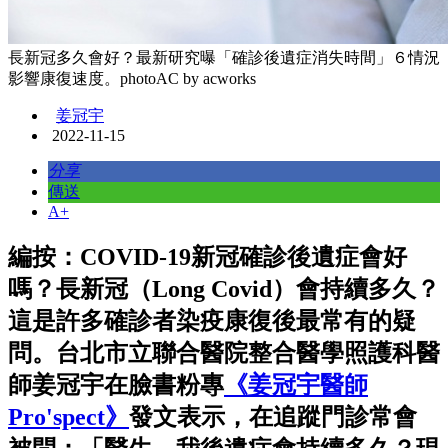
長新冠多久會好？最新研究曝「確診後遺症消失時間」６情況
影響康復速度。photoAC by acworks
姜冠宇
2022-11-15
分享
傳送
A+
編按：COVID-19新冠確診後遺症會好
嗎？長新冠（Long Covid）會持續多久？
這是許多確診者染疫康復後最常有的疑
問。台北市立聯合醫院整合醫學照護科醫
師姜冠宇在臉書粉專
《姜冠宇醫師
Pro'spect》
發文表示，在追蹤門診常會