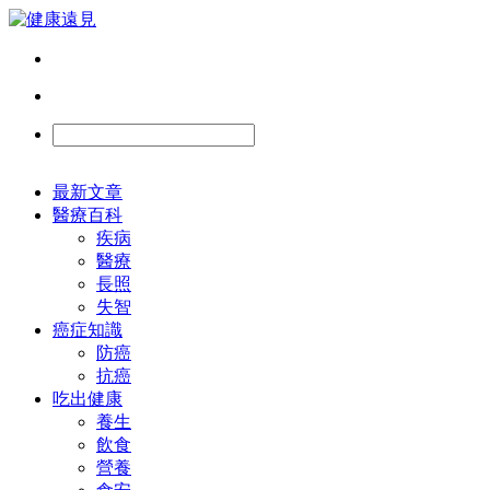
最新文章
醫療百科
疾病
醫療
長照
失智
癌症知識
防癌
抗癌
吃出健康
養生
飲食
營養