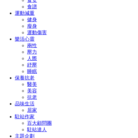
食安
食譜
運動減重
健身
瘦身
運動傷害
樂活心靈
兩性
壓力
人際
紓壓
睡眠
保養抗老
醫美
美容
抗老
品味生活
居家
駐站作家
百大顧問團
駐站達人
主題企劃