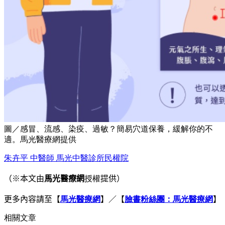
圖／感冒、流感、染疫、過敏？簡易穴道保養，緩解你的不
適。馬光醫療網提供
朱卉平 中醫師 馬光中醫診所
民權院
（※本文由
馬光醫療網
授權
提供）
更多內容請至
【
馬光醫療網
】／【
臉書粉絲團：馬光醫療網
】
相關文章