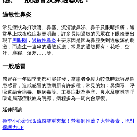
過敏性鼻炎
常見症狀為打噴嚏、鼻塞、流清澈鼻涕、鼻子及眼睛搔癢，通
常早上或夜晚症狀更明顯，許多長期過敏的民眾在下眼瞼更出
現了
黑眼圈
，
過敏性鼻炎
主要原因是因為鼻腔受到過敏源的刺
激，而產生一連串的過敏反應，常見的過敏原有：花粉、空
汙、塵霾、溫差……等。
一般感冒
感冒在一年四季間都可能好發，當患者免疫力較低時就容易罹
患感冒，造成感冒的致病原有許多種，常見的如：鼻病毒、呼
吸道融合病毒、腺病毒等。主要症狀為鼻塞、鼻水及咳嗽等呼
吸道局部症狀較為明顯，病程多為一周內會康復。
延伸閱讀
換季小心新冠＆流感雙重夾擊！營養師推薦７大營養素，吃對
保護力UP