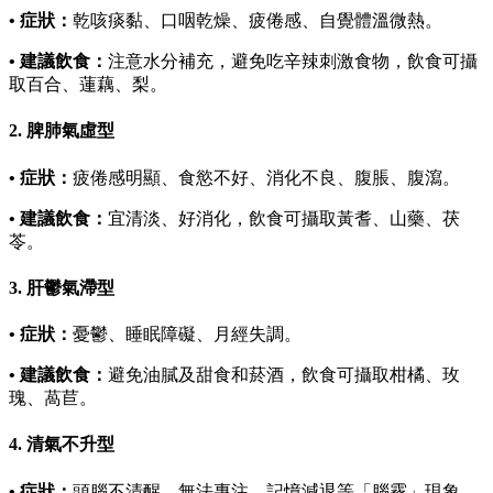
• 症狀：
乾咳痰黏、口咽乾燥、疲倦感、自覺體溫微熱。
• 建議飲食：
注意水分補充，避免吃辛辣刺激食物，飲食可攝
取百合、蓮藕、梨。
2. 脾肺氣虛型
• 症狀：
疲倦感明顯、食慾不好、消化不良、腹脹、腹瀉。
• 建議飲食：
宜清淡、好消化，飲食可攝取黃耆、山藥、茯
苓。
3. 肝鬱氣滯型
• 症狀：
憂鬱、睡眠障礙、月經失調。
• 建議飲食：
避免油膩及甜食和菸酒，飲食可攝取柑橘、玫
瑰、萵苣。
4. 清氣不升型
• 症狀：
頭腦不清醒、無法專注、記憶減退等「腦霧」現象。