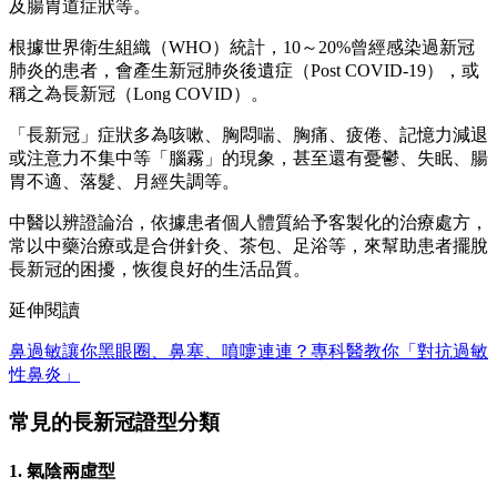
及腸胃道症狀等。
根據世界衛生組織（WHO）統計，10～20%曾經感染過新冠
肺炎的患者，會產生新冠肺炎後遺症（Post COVID-19），或
稱之為長新冠（Long COVID）。
「長新冠」症狀多為咳嗽、胸悶喘、胸痛、疲倦、記憶力減退
或注意力不集中等「腦霧」的現象，甚至還有憂鬱、失眠、腸
胃不適、落髮、月經失調等。
中醫以辨證論治，依據患者個人體質給予客製化的治療處方，
常以中藥治療或是合併針灸、茶包、足浴等，來幫助患者擺脫
長新冠的困擾，恢復良好的生活品質。
延伸閱讀
鼻過敏讓你黑眼圈、鼻塞、噴嚏連連？專科醫教你「對抗過敏
性鼻炎」
常見的長新冠證型分類
1. 氣陰兩虛型