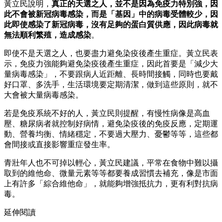
黃立民說明，
真正的天選之人，並不是因為免疫力特別強，因
此不會被新冠病毒感染，而是「基因」中的病毒受體較少，因
此即使感染了新冠病毒，沒有足夠的蛋白質供應，因此病毒就
無法順利繁殖，造成感染
。
即使不是天選之人，也要盡力避免染疫後產生重症。黃立民表
示，免疫力強能夠避免染疫後產生重症，因此首要是「減少大
量病毒感染」，不要跟病人近距離、長時間接觸，同時也要戴
好口罩、多洗手，生活環境要定期清潔，做到這些原則，就不
大會被大量病毒感染。
若是免疫系統不好的人，黃立民則提醒，有慢性病像是高血
壓、糖尿病者就控制好病情，避免染疫後的免疫反應，定期運
動、營養均衡、情緒穩定，不要過大壓力、憂鬱等等，這些都
會間接或直接影響重症發生率。
青壯年人也不可掉以輕心，黃立民建議，平常在食物中難以攝
取到的維他命、微量元素等等都要養成習慣去補充，像是市面
上有許多「綜合維他命」，就能夠增強抵抗力，更有利對抗病
毒。
延伸閱讀