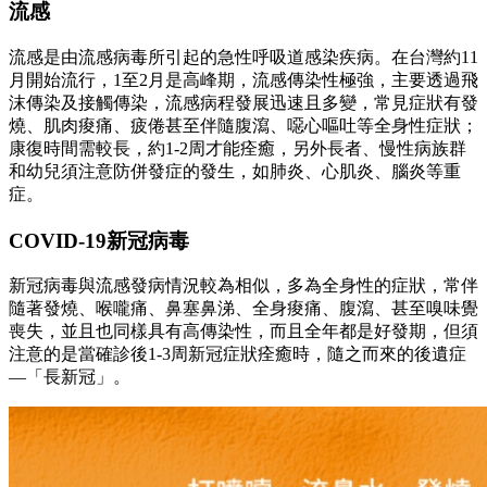
流感
流感是由流感病毒所引起的急性呼吸道感染疾病。在台灣約11
月開始流行，1至2月是高峰期，流感傳染性極強，主要透過飛
沫傳染及接觸傳染，流感病程發展迅速且多變，常見症狀有發
燒、肌肉痠痛、疲倦甚至伴隨腹瀉、噁心嘔吐等全身性症狀；
康復時間需較長，約1-2周才能痊癒，另外長者、慢性病族群
和幼兒須注意防併發症的發生，如肺炎、心肌炎、腦炎等重
症。
COVID-19新冠病毒
新冠病毒與流感發病情況較為相似，多為全身性的症狀，常伴
隨著發燒、喉嚨痛、鼻塞鼻涕、全身痠痛、腹瀉、甚至嗅味覺
喪失，並且也同樣具有高傳染性，而且全年都是好發期，但須
注意的是當確診後1-3周新冠症狀痊癒時，隨之而來的後遺症
—「長新冠」。