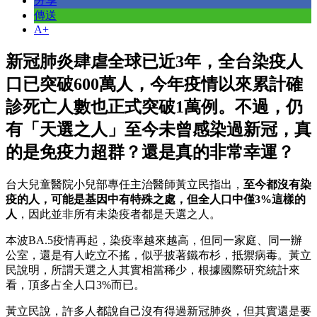
分享
傳送
A+
新冠肺炎肆虐全球已近3年，全台染疫人
口已突破600萬人，今年疫情以來累計確
診死亡人數也正式突破1萬例。不過，仍
有「天選之人」至今未曾感染過新冠，真
的是免疫力超群？還是真的非常幸運？
台大兒童醫院小兒部專任主治醫師黃立民指出，
至今都沒有染
疫的人，可能是基因中有特殊之處，但全人口中僅3%這樣的
人
，因此並非所有未染疫者都是天選之人。
本波BA.5疫情再起，染疫率越來越高，但同一家庭、同一辦
公室，還是有人屹立不搖，似乎披著鐵布杉，抵禦病毒。黃立
民說明，所謂天選之人其實相當稀少，根據國際研究統計來
看，頂多占全人口3%而已。
黃立民說，許多人都說自己沒有得過新冠肺炎，但其實還是要