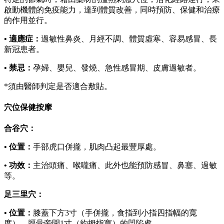
啟動機體的免疫能力，達到體質改善，同時預防、保健和治療
的作用並行。
• 適應症：
過敏性鼻炎、月經不調、體質虛寒、容易感冒、長
新冠患者。
• 禁忌：
孕婦、嬰兒、發燒、急性感冒期、皮膚過敏者。
*須由醫師判定是否適合敷貼。
穴位保健按摩
合谷穴：
• 位置：
手部虎口併攏，肌肉凸起最豐厚處。
• 功效：
主治頭痛、喉嚨痛、此外也能預防感冒、鼻塞、過敏
等。
足三里穴：
• 位置：
膝蓋下方3寸（手併攏，食指到小指四指幅的寬
度），脛骨旁開1寸（約拇指寬）的凹陷處。