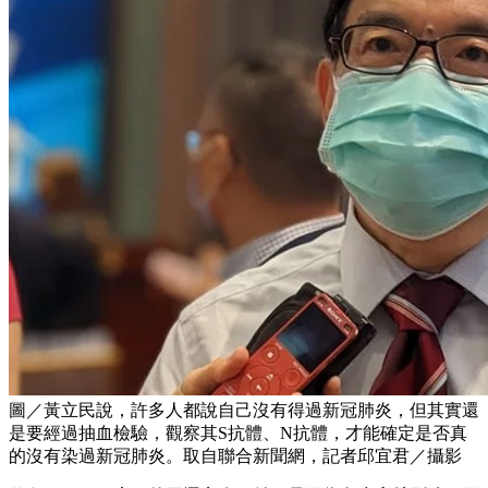
圖／黃立民說，許多人都說自己沒有得過新冠肺炎，但其實還
是要經過抽血檢驗，觀察其S抗體、N抗體，才能確定是否真
的沒有染過新冠肺炎。取自聯合新聞網，記者邱宜君／攝影