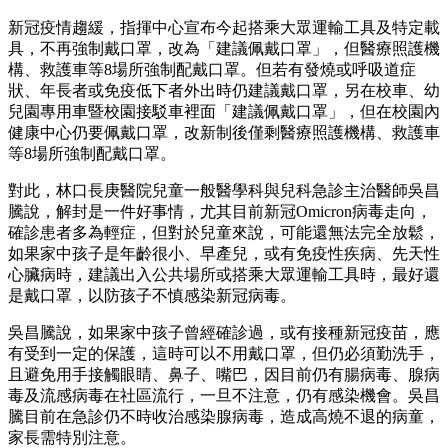
新冠疫情趨緩，指揮中心宣布今起搭乘大眾運輸工具及特定載
具，不再強制戴口罩，改為「建議佩戴口罩」，但醫療照護機
構、救護車等8場所強制配戴口罩。但若有發燒或呼吸道症
狀、年長者或免疫低下者外出時仍建議戴口罩，另在校車、幼
兒園專用車暨校園接駁車裡面「建議佩戴口罩」，但在校園內
健康中心仍要佩戴口罩，改新制後僅剩醫療照護機構、救護車
等8場所強制配戴口罩。
對此，林口長庚醫院兒童一般醫學科與兒科急診主治醫師吳昌
騰說，解封是一件好事情，尤其目前新冠Omicron病毒走向，
確診患者多為輕症，但對於兒童來說，可能還無法完全放鬆，
如果家中孩子是年齡很小、早產兒，或有免疫性疾病、先天性
心臟病時，建議出入公共場所或搭乘大眾運輸工具時，最好還
是戴口罩，以防孩子不慎感染新冠病毒。
吳昌騰說，如果家中孩子曾經確診過，或有接種新冠疫苗，應
有受到一定的保護，這時可以不用戴口罩，但仍必須勤洗手，
且避免用手接觸眼睛、鼻子、嘴巴，因目前仍有腸病毒、腺病
毒及流感病毒在社區流行，一旦不注意，仍有感染機會。吳昌
騰目前在急診仍不時收治感染腺病毒，造成高燒不退的病童，
家長需特別注意。