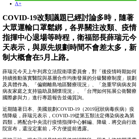
A+
COVID-19改類議題已經討論多時，隨著
大眾運輸口罩鬆綁，各界關注改類、疫情
指揮中心退場等時程，衛福部長薛瑞元今
天表示，與原先規劃時間不會差太多，新
制大概會在5月上路。
薛瑞元今天上午列席立法院衛環委員會，對「後疫情時期如何
持續推動落實醫院與基層合作均衡發展的分級醫療制度」規劃
及具體作為、「偏鄉離島地區醫療現況」、「急重罕病病友與
病友家庭之支持協助及關懷現況」、「台灣如何拓展公衛醫療
國際參與力」進行專題報告並備質詢。
近期隨著日本、美國規劃COVID-19（2019冠狀病毒疾病）疫
情降級，薛瑞元表示，COVID-19從第五類法定傳染病改為第
四類，將配合中央流行疫情指揮中心解編、降級．將交由行政
院宣布，還沒定案前，不方便提前透露。