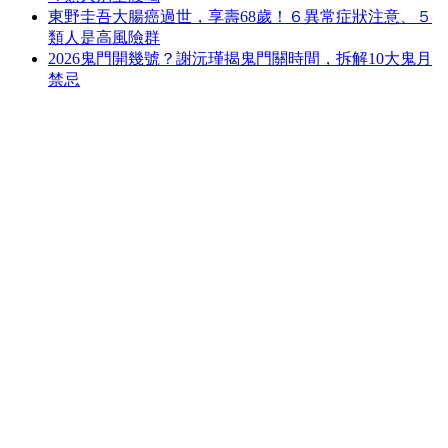
東野圭吾大腸癌過世，享壽68歲！６異常症狀注意、５
類人是高風險群
2026鬼門開幾號？謝沅瑾揭鬼門關時間，拆解10大鬼月
禁忌