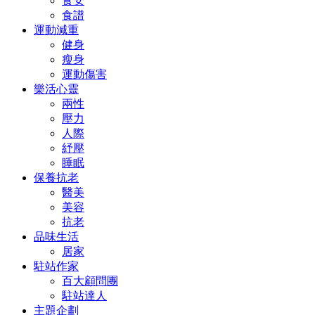
食安
食譜
運動減重
健身
瘦身
運動傷害
樂活心靈
兩性
壓力
人際
紓壓
睡眠
保養抗老
醫美
美容
抗老
品味生活
居家
駐站作家
百大顧問團
駐站達人
主題企劃