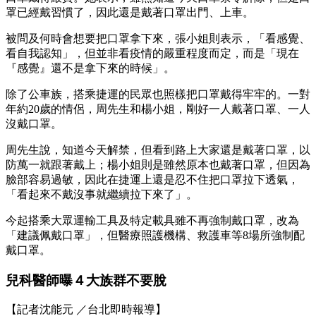
罩已經戴習慣了，因此還是戴著口罩出門、上車。
被問及何時會想要把口罩拿下來，張小姐則表示，「看感覺、
看自我認知」，但並非看疫情的嚴重程度而定，而是「現在
『感覺』還不是拿下來的時候」。
除了公車族，搭乘捷運的民眾也照樣把口罩戴得牢牢的。一對
年約20歲的情侶，周先生和楊小姐，剛好一人戴著口罩、一人
沒戴口罩。
周先生說，知道今天解禁，但看到路上大家還是戴著口罩，以
防萬一就跟著戴上；楊小姐則是雖然原本也戴著口罩，但因為
臉部容易過敏，因此在捷運上還是忍不住把口罩拉下透氣，
「看起來不戴沒事就繼續拉下來了」。
今起搭乘大眾運輸工具及特定載具雖不再強制戴口罩，改為
「建議佩戴口罩」，但醫療照護機構、救護車等8場所強制配
戴口罩。
兒科醫師曝４大族群不要脫
【記者沈能元 ／台北即時報導】