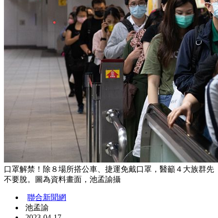
口罩解禁！除８場所搭公車、捷運免戴口罩，醫籲４大族群先
不要脫。圖為資料畫面，池孟諭攝
聯合新聞網
池孟諭
2023-04-17