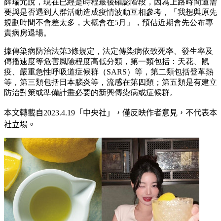
薛瑞元說，現在已經是時程最後確認階段，因為上路時間還需
要與是否遇到人群活動造成疫情波動互相參考，「我想與原先
規劃時間不會差太多，大概會在5月」，預估近期會先公布專
責病房退場。
據傳染病防治法第3條規定，法定傳染病依致死率、發生率及
傳播速度等危害風險程度高低分類，第一類包括：天花、鼠
疫、嚴重急性呼吸道症候群（SARS）等，第二類包括登革熱
等，第三類包括日本腦炎等，流感在第四類；第五類是有建立
防治對策或準備計畫必要的新興傳染病或症候群。
本文轉載自
2023.4.19
「中央社」
，僅反映作者意見，不代表本
社立場。