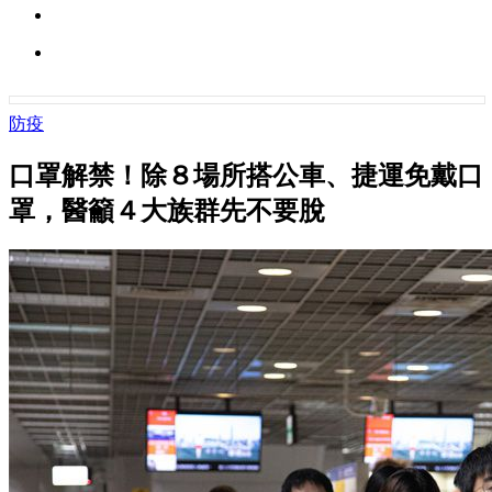
防疫
口罩解禁！除８場所搭公車、捷運免戴口
罩，醫籲４大族群先不要脫