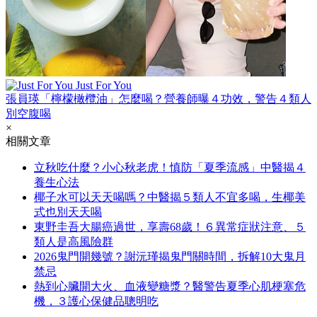
Just For You
張員瑛「檸檬橄欖油」怎麼喝？營養師曝４功效，警告４類人
別空腹喝
×
相關文章
立秋吃什麼？小心秋老虎！慎防「夏季流感」中醫揭４
養生心法
椰子水可以天天喝嗎？中醫揭５類人不宜多喝，生椰美
式也別天天喝
東野圭吾大腸癌過世，享壽68歲！６異常症狀注意、５
類人是高風險群
2026鬼門開幾號？謝沅瑾揭鬼門關時間，拆解10大鬼月
禁忌
熱到心臟開大火、血液變糖漿？醫警告夏季心肌梗塞危
機，３護心保健品聰明吃