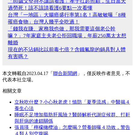
「80歲父堅持不讓請看護」孝子扛起照顧，生日當天
過勞死！該不該請看護6要點一次看懂
台灣「一地區」大腸癌盛行率第1名！高敏敏曝「8種
罹癌食物」台灣人幾乎全吃過！
「錢我在賺、家務我也做，那我需要這個老公幹
嘛？」7年家庭主夫老公拒回職場，年薪250萬太太想
離婚
現在的不沾鍋比以前毒七倍？含鐵氟龍的鍋具對人體
有害嗎？
本文轉載自2023.04.17「
聯合新聞網
」，僅反映作者意見，不
代表本社立場。
相關文章
立秋吃什麼？小心秋老虎！慎防「夏季流感」中醫揭４
養生心法
睡眠不足增加脂肪肝風險？醫師解析代謝症候群、打鼾
與肝病的連鎖關係
張員瑛「檸檬橄欖油」怎麼喝？營養師曝４功效，警告
４類人別空腹喝