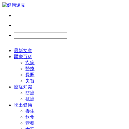
最新文章
醫療百科
疾病
醫療
長照
失智
癌症知識
防癌
抗癌
吃出健康
養生
飲食
營養