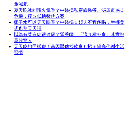
兼減肥
夏天吃冰能降火氣嗎？中醫揭私密處搔癢、泌尿道感染
危機，授５低糖替代方案
椰子水可以天天喝嗎？中醫揭５類人不宜多喝，生椰美
式也別天天喝
以為有菜有肉很健康？營養師：「這４種外食」其實熱
量超驚人
天天吃飽照樣瘦！基因醫傳授飲食５招＋提高代謝生活
習慣