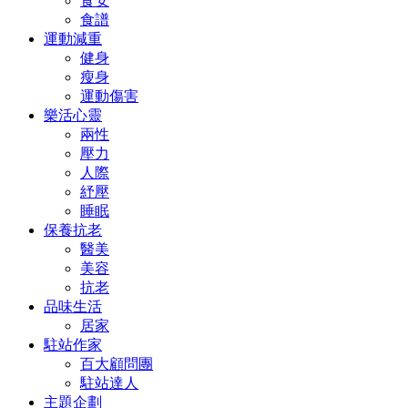
食安
食譜
運動減重
健身
瘦身
運動傷害
樂活心靈
兩性
壓力
人際
紓壓
睡眠
保養抗老
醫美
美容
抗老
品味生活
居家
駐站作家
百大顧問團
駐站達人
主題企劃