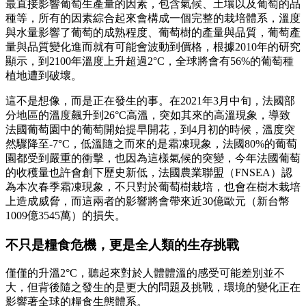
最直接影響葡萄生產量的因素，包含氣候、土壤以及葡萄的品
種等，所有的因素綜合起來會構成一個完整的栽培體系，溫度
與水量影響了葡萄的成熟程度、葡萄樹的產量與品質，葡萄產
量與品質變化進而就有可能會波動到價格，根據2010年的研究
顯示，到2100年溫度上升超過2°C，全球將會有56%的葡萄種
植地遭到破壞。
這不是想像，而是正在發生的事。在2021年3月中旬，法國部
分地區的溫度飆升到26°C高溫，突如其來的高溫現象，導致
法國葡萄園中的葡萄開始提早開花，到4月初的時候，溫度突
然驟降至-7°C，低溫隨之而來的是霜凍現象，法國80%的葡萄
園都受到嚴重的衝擊，也因為這樣氣候的突變，今年法國葡萄
的收穫量也許會創下歷史新低，法國農業聯盟（FNSEA）認
為本次春季霜凍現象，不只對於葡萄樹栽培，也會在樹木栽培
上造成威脅，而這兩者的影響將會帶來近30億歐元（新台幣
1009億3545萬）的損失。
不只是糧食危機，更是全人類的生存挑戰
僅僅的升溫2°C，聽起來對於人體體溫的感受可能差別並不
大，但背後隨之發生的是更大的問題及挑戰，環境的變化正在
影響著全球的糧食生態體系。