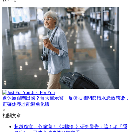
Just For You
退休瘋跟團出國？台大醫示警：反覆抽膝關節積水恐致感染，
正確休養才能避免化膿
×
相關文章
超越癌症、心臟病！《刺胳針》研究警告：這１項「隱