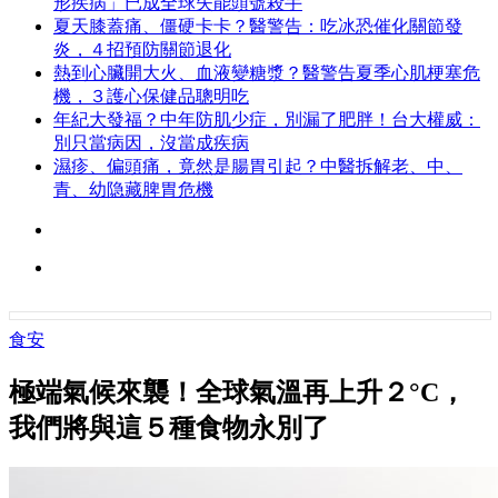
形疾病」已成全球失能頭號殺手
夏天膝蓋痛、僵硬卡卡？醫警告：吃冰恐催化關節發
炎，４招預防關節退化
熱到心臟開大火、血液變糖漿？醫警告夏季心肌梗塞危
機，３護心保健品聰明吃
年紀大發福？中年防肌少症，別漏了肥胖！台大權威：
別只當病因，沒當成疾病
濕疹、偏頭痛，竟然是腸胃引起？中醫拆解老、中、
青、幼隐藏脾胃危機
食安
極端氣候來襲！全球氣溫再上升２°C，
我們將與這５種食物永別了