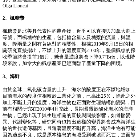
Olga Lioncat
2、楓糖漿
楓糖漿是北美具代表性的農產物，近乎可以直接與加拿大劃上
等號，而楓糖樹的生產，包括糖含量以及糖漿的流量，與溫
度、降雨量之間有著絕對的相關性。根據2019年9月15日的相
關研究直接指出，不斷上升的溫度直到2100年，整個楓糖的採
收季節將會提前1個月，糖含量濃度將會下降0.7°Brix，以現階
段來說，加拿大的楓糖產業已經面臨了產量下降的困境。
3、海鮮
由於全球二氧化碳含量的上升，海水的酸度正在不斷地增加，
目前海水的酸度值相較於工業化之前，已高出25％，除此之外
加上不斷上升的溫度，海洋生物也正面對生理結構的變異，目
前有相關研究在2010年4月指出，長期暴露於酸化海水的海洋
生物，已經出現了與生理相關的直接與間接影響，如骨骼變
異、代謝變化等，研究同時也指出這樣的變異將會成為海洋生
物的世代遺傳基因，且隨著溫度不斷再升高，海洋生物有可能
因為適應不良，或是原本棲息的海域受到破壞而死亡，進而導