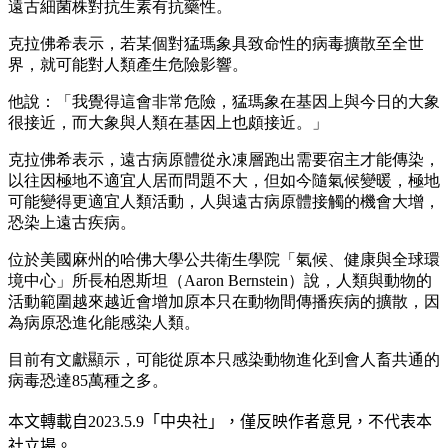
遠古細菌株對抗生素有抗藥性。
克拉佛希表示，若某個對猛瑪象具致命性的病毒擴散至全世
界，就可能對人類產生危險影響。
他說：「我覺得這會非常危險，猛瑪象在基因上與今日的大象
很接近，而大象與人類在基因上也頗接近。」
克拉佛希表示，遠古病原體從永凍層跑出需要宿主才能傳染，
以往因極地不適宜人居而問題不大，但如今隨氣候變暖，極地
可能變得更適宜人類活動，人與遠古病原體接觸的機會大增，
恐染上遠古疾病。
位於美國麻州的哈佛大學公共衛生學院「氣候、健康與全球環
境中心」所長柏恩斯坦（Aaron Bernstein）說，人類與動物的
活動範圍越來越近會增加原本只在動物間傳播疾病的擴散，因
為病原恐進化能感染人類。
目前有文獻顯示，可能從原本只感染動物進化到會人畜共通的
病毒恐達85萬種之多。
本文轉載自
2023.5.9
「中央社」
，僅反映作者意見，不代表本
社立場。