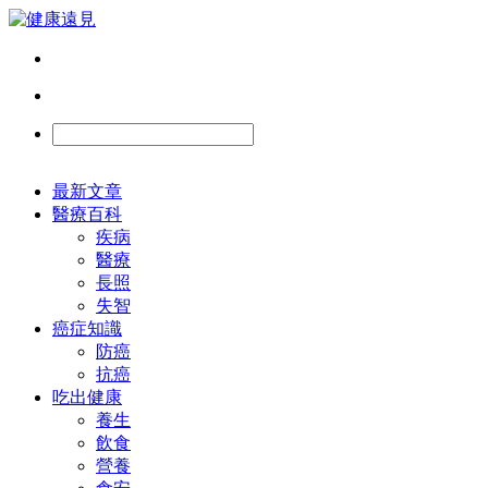
最新文章
醫療百科
疾病
醫療
長照
失智
癌症知識
防癌
抗癌
吃出健康
養生
飲食
營養