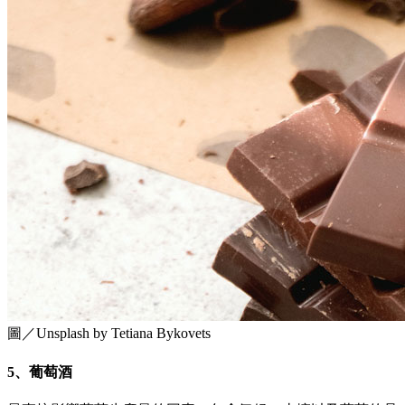
圖／Unsplash by Tetiana Bykovets
5、葡萄酒