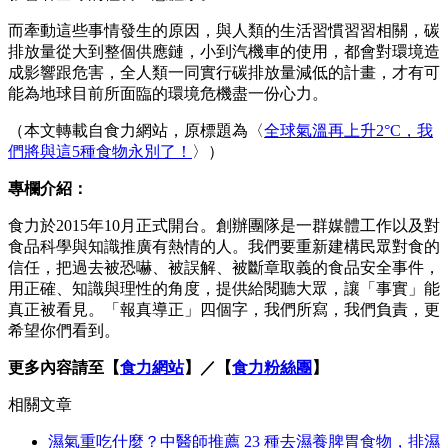
而牽動這些事情發生的原因，與人類的生活習慣習習相關，碳
排放量從大到整個供應鏈，小到汽機車的使用，都會對環境造
成影響跟危害，全人類一同實行碳排放量減低的計畫，才有可
能為地球目前所面臨的環境危機盡一份心力。
（本文轉載自食力網站，原標題為〈
全球氣溫再上升2°C，我
們將與這5種食物永別了！
〉）
專欄介紹：
食力於2015年10月正式開台。創辦團隊是一群媒體工作以及對
食品科學與知識推廣有熱情的人。我們要重新建構民眾對食的
信任，把過去被恐嚇、被誤解、被斷章取義的食品安全事件，
用正確、知識與理性的角度，提供給閱聽大眾，讓「事實」能
真正被看見。「報真導正」四個字，我們所寫，我們負責，更
希望你們看到。
更多內容請至【
食力網站
】／【
食力粉絲團
】
相關文章
濕氣重吃什麼？中醫師推薦 23 種去濕養脾胃食物，排濕