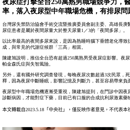
夜尿症打擊全台250萬熟男職場競爭力，
率，落入夜尿型中年職場危機，有排尿問
台灣尿失禁防治協會手術交流暨推廣委員會副主委、高雄長庚
尿症患者是屬於夜間尿量大於整天尿量1／3的「夜間多尿」。
以比率最高的夜間多尿來說，是因為熟睡時腦下垂體老化導致
成，與常見的代謝症候群「三高」相當。
陳建旭說明，推估全台恐有超過250萬熟男受夜尿症影響。夜
帕金森氏症與失智風險。
另外，還有國外研究調查發現，每晚夜尿次數超過3次民眾，死
釋，因為夜尿中斷睡眠，影響記憶及判斷力，甚至容易帶來負
夜尿型中年職場危機逐漸受重視，陳建旭提到，在門診中因夜
診斷病因，才能對症下藥，目前已有口服的合成抗利尿激素藥
本文轉載自
2023.5.18
「中央社」
，僅反映作者意見，不代表本