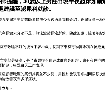
醫師提醒，40歲以上男性出現半夜起床如廁
題建議至泌尿科就診。
醫院泌尿科主治醫師陳建旭今天透過新聞稿介紹，夜尿症是一種
抗利尿激素分泌不足，無法濃縮尿液所致。陳建旭說，隨著年紀愈
尿症導致睡不好的後果不容小覷，長期下來有毒物質堆積在神經
亡率顯著提高，甚至夜尿症不僅造成健康亮紅燈，患有夜尿症的
面情緒，衝擊白天工作表現。
尿症影響職涯的案例其實並不少見，男性如發現睡眠期間尿尿次
物能改善夜間多尿症狀。
社立場。