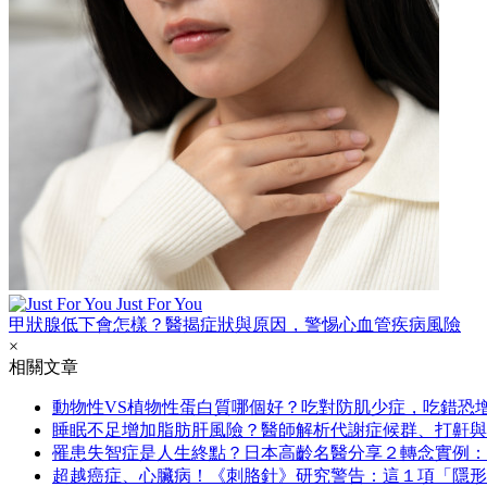
Just For You
甲狀腺低下會怎樣？醫揭症狀與原因，警惕心血管疾病風險
×
相關文章
動物性VS植物性蛋白質哪個好？吃對防肌少症，吃錯恐增
睡眠不足增加脂肪肝風險？醫師解析代謝症候群、打鼾與
罹患失智症是人生終點？日本高齡名醫分享２轉念實例：
超越癌症、心臟病！《刺胳針》研究警告：這１項「隱形