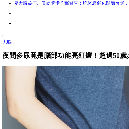
夏天膝蓋痛、僵硬卡卡？醫警告：吃冰恐催化關節發炎，
大腦
夜間多尿竟是腦部功能亮紅燈！超過50