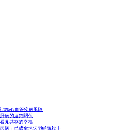
20%心血管疾病風險
肝病的連鎖關係
看見共存的幸福
疾病」已成全球失能頭號殺手