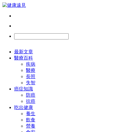
最新文章
醫療百科
疾病
醫療
長照
失智
癌症知識
防癌
抗癌
吃出健康
養生
飲食
營養