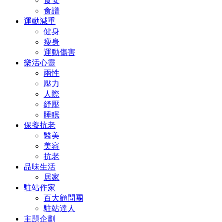
食安
食譜
運動減重
健身
瘦身
運動傷害
樂活心靈
兩性
壓力
人際
紓壓
睡眠
保養抗老
醫美
美容
抗老
品味生活
居家
駐站作家
百大顧問團
駐站達人
主題企劃