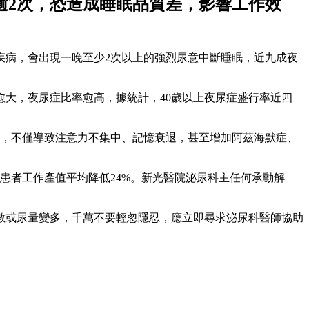
逾2次，恐造成睡眠品質差，影響工作效
疾病，會出現一晚至少2次以上的強烈尿意中斷睡眠，近九成夜
大，夜尿症比率愈高，據統計，40歲以上夜尿症盛行率近四
元，不僅導致注意力不集中、記憶衰退，甚至增加阿茲海默症、
患者工作產值平均降低24%。新光醫院泌尿科主任何承勳解
數或尿量變多，千萬不要輕忽隱忍，應立即尋求泌尿科醫師協助