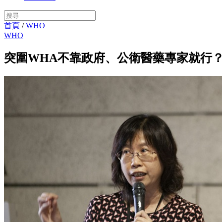
首頁
/
WHO
WHO
突圍WHA不靠政府、公衛醫藥專家就行