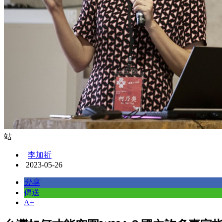
站
李加祈
2023-05-26
分享
傳送
A+