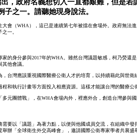
指出，政府名義想切入一直都艱難，但是若
例子之一。請聽她現身說法。
生大會（WHA），這已是連續第七年被擋在會場外。政府無法
子之一。
家的身分參與2017年的WHA。雖然台灣議題敏感，柯乃熒還
與其他會議。
為，台灣應該重視國際醫療公衛人才的培育，以持續藉此與世衛
過程和執行計畫等方面投入相應資源。這樣才能讓台灣的醫療公
「多元團體戰」，在WHA會場內外，裡應外合，創造台灣參與
事務需要以「議題」為著力點，以便與他國成員交流，在組織中
度舉辦「全球衛生外交高峰會」，邀請國際公衛專家學者共襄盛