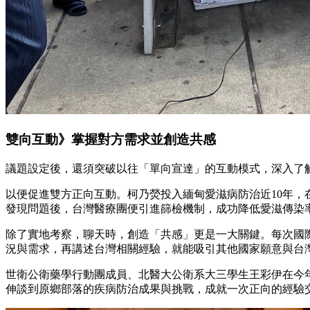
雙向互動》掌握對方需求並創造共感
議題設定後，還須突破以往「單向宣達」的互動模式，深入了
以便促進雙方正向互動。柯乃熒投入緬甸愛滋病防治近10年
發現問題後，台灣醫療團便引進篩檢機制，成功降低愛滋傳染
除了實地考察，聊天時，創造「共感」更是一大關鍵。每次國
況與需求，再講述台灣相關經驗，就能吸引其他國家願意與台
世衛公衛藥學行動團成員、北醫大公衛系大三學生王彩伊在今
伸談到原鄉部落的疾病防治成果與挑戰，成就一次正向的經驗