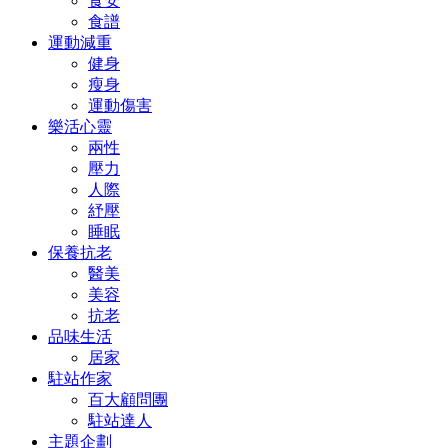
食安
食譜
運動減重
健身
瘦身
運動傷害
樂活心靈
兩性
壓力
人際
紓壓
睡眠
保養抗老
醫美
美容
抗老
品味生活
居家
駐站作家
百大顧問團
駐站達人
主題企劃