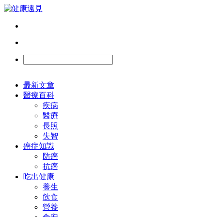
最新文章
醫療百科
疾病
醫療
長照
失智
癌症知識
防癌
抗癌
吃出健康
養生
飲食
營養