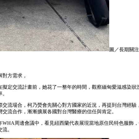
圖／長期關注
解對方需求，
，在擬定交流計畫前，她花了一整年的時間，觀察緬甸愛滋感染狀
率。
際交流場合，柯乃熒會先關心對方國家的近況，再提到台灣經驗
灣交流合作，漸漸擴展各國對台灣醫療的信任與肯定。
年WHA周邊會議中，看見紐西蘭代表展現當地原住民特色服飾
交流。