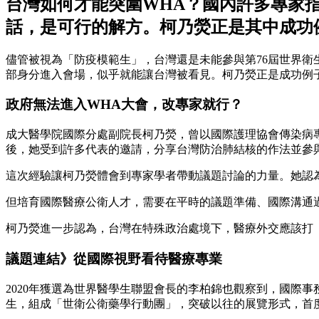
台灣如何才能突圍WHA？國內許多專家
話，是可行的解方。柯乃熒正是其中成功
儘管被視為「防疫模範生」，台灣還是未能參與第76屆世界衛
部身分進入會場，似乎就能讓台灣被看見。柯乃熒正是成功例
政府無法進入WHA大會，改專家就行？
成大醫學院國際分處副院長柯乃熒，曾以國際護理協會傳染病專
後，她受到許多代表的邀請，分享台灣防治肺結核的作法並參
這次經驗讓柯乃熒體會到專家學者帶動議題討論的力量。她認
但培育國際醫療公衛人才，需要在平時的議題準備、國際溝通
柯乃熒進一步認為，台灣在特殊政治處境下，醫療外交應該打
議題連結》從國際視野看待醫療專業
2020年獲選為世界醫學生聯盟會長的李柏錦也觀察到，國際
生，組成「世衛公衛藥學行動團」，突破以往的展覽形式，首