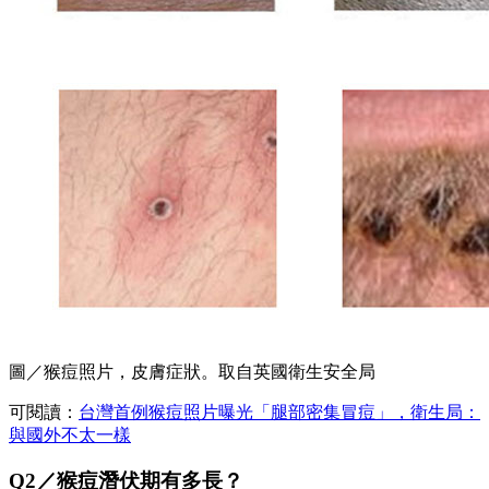
圖／猴痘照片，皮膚症狀。取自英國衛生安全局
可閱讀：
台灣首例猴痘照片曝光「腿部密集冒痘」，衛生局：
與國外不太一樣
Q2／猴痘潛伏期有多長？