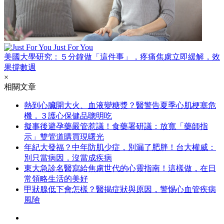
Just For You
美國大學研究：５分鐘做「這件事」，疼痛焦慮立即緩解，效
果撐數週
×
相關文章
熱到心臟開大火、血液變糖漿？醫警告夏季心肌梗塞危
機，３護心保健品聰明吃
擬事後避孕藥嚴管惹議！食藥署研議：放寬「藥師指
示」雙管道購買現曙光
年紀大發福？中年防肌少症，別漏了肥胖！台大權威：
別只當病因，沒當成疾病
東大急診名醫寫給焦慮世代的心靈指南！這樣做，在日
常領略生活的美好
甲狀腺低下會怎樣？醫揭症狀與原因，警惕心血管疾病
風險