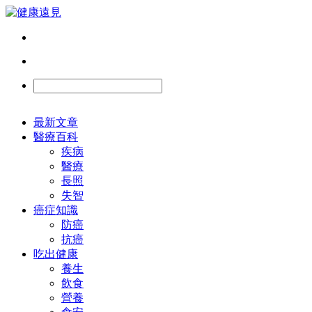
最新文章
醫療百科
疾病
醫療
長照
失智
癌症知識
防癌
抗癌
吃出健康
養生
飲食
營養