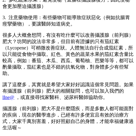
會更加壓迫攝護腺）
3. 注意藥物使用：有些藥物可能導致症狀惡化（例如抗腸胃
痙攣藥物），要讓醫師知道病史。
很多人大概會想問，有沒有吃什麼可以改善攝護腺（前列腺）
肥大？坊間的說法非常多，但目前有證據的只有茄紅素
（Lycopene）可稍微改善症狀。人體無法自行合成茄紅素，所
以只能從食物中攝取。紅色、黃色的蔬菜水果的茄紅素含量比
較高，例如：番茄、木瓜、西瓜、葡萄柚、芭樂等等，都可以
酌量攝取，茄紅素也是不錯的抗氧化物，對身體多少有些幫
助。
講了這麼多，其實就是希望大家好好認識這個常見問題。如果
有攝護腺（前列腺）肥大的相關疑問，也可以加入我們的
lIne@
，或直接尋找家醫科、泌尿科醫師協助你。
攝護腺（前列腺）肥大不是什麼隱疾，而是多數人都可能面對
的疾病，現在的醫學進步，已經有許多便宜且有效的治療方
式，大家千萬別害羞，好好照顧自己的身體，才能幸福健康過
生活喔～