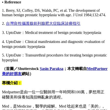
• Reference
1. Berry, SJ, Coffey, DS, Walsh, PC, et al. The development of
human benign prostatic hyperplasia with age. J Urol 1984;132:474.
2.
台灣良性攝護腺前列腺肥大症臨床診療指引
3. UptoDate：Medical treatment of benign prostatic hyperplasia
4. UptoDate：Clinical manifestations and diagnostic evaluation of
benign prostatic hyperplasia
5. UptoDate：Transurethral procedures for treating benign prostatic
hyperplasi
（首圖／Shutterstock
Sasin Paraksa
；本文轉載自
MedPartner
美的好朋友
網站）
專欄介紹：
Medpartner是由一位一位醫師用一年時間和100萬，夢想用正
確醫美和保養知識扭轉亂象的過程。
Med，是Medicine，醫學的縮解。Med 唸起來也是「美的」。