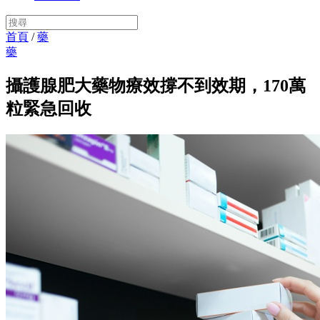
首頁
/
藥
藥
攝護腺肥大藥物療效撐不到效期，170萬
粒緊急回收