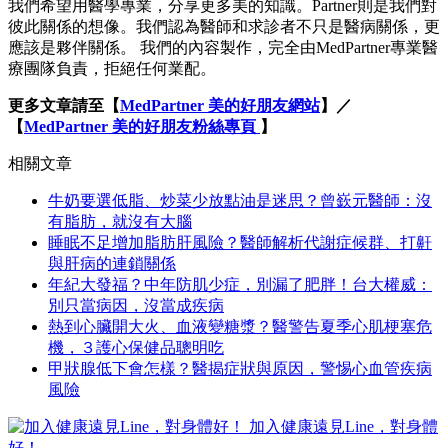
我們希望用醫學專業，分享更多美的知識。Partner則是我們對
彼此關係的想像。我們認為醫師和求診者不只是醫病關係，更
應該是夥伴關係。 我們的內容製作，完全由MedPartner專業醫
療團隊負責，拒絕任何業配。
更多文章請至【
MedPartner 美的好朋友網站
】／
【
MedPartner 美的好朋友粉絲專頁
】
相關文章
牛奶要選低脂、炒菜少放點油是迷思？曾嶔元醫師：沒
有脂肪，就沒有大腦
睡眠不足增加脂肪肝風險？醫師解析代謝症候群、打鼾
與肝病的連鎖關係
年紀大發福？中年防肌少症，別漏了肥胖！台大權威：
別只當病因，沒當成疾病
熱到心臟開大火、血液變糖漿？醫警告夏季心肌梗塞危
機，３護心保健品聰明吃
甲狀腺低下會怎樣？醫揭症狀與原因，警惕心血管疾病
風險
加入健康遠見Line，對身體
好！