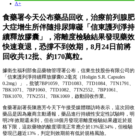
A+
食藥署今天公布藥品回收，治療前列腺肥
大症增生所伴隨排尿障礙「信東護列淨持
續釋放膠囊」，溶離度檢驗結果發現藥效
快速衰退，恐撐不到效期，8月24日前將
回收共12批、約170萬粒。
據衛生福利部食品藥物管理署公布，信東生技股份有限公司的
「信東護列淨持續釋放膠囊0.2毫克（Holigin S.R. Capsules
0.2mg）」，批號7BP1059、7TD1083、7TD1084、7TN1791、
7BK1071、7BP1060、7TD1082、7TN2552、7BP1061、
7BK1070、7TN2551、7BK1069，啟動回收作業。
食藥署副署長陳惠芳今天下午接受媒體聯訪時表示，這次回收
藥品是因為廠商主動通報，藥品進行持續性安定性試驗時，明
明2年效期還未到，但在18個月發現溶離度檢驗結果趨近於規
格下限，這款藥物的酸度環境正常應介於13%至34%，但檢驗
發現已趨近13%，判定到效期前有低於規格風險。