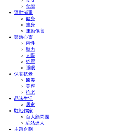
食安
食譜
運動減重
健身
瘦身
運動傷害
樂活心靈
兩性
壓力
人際
紓壓
睡眠
保養抗老
醫美
美容
抗老
品味生活
居家
駐站作家
百大顧問團
駐站達人
主題企劃