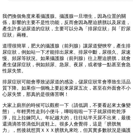
我們換個角度來看攝護腺。攝護腺一旦增生，因為位置的關
係，影響的主要不是性功能，反而會因為壓迫膀胱以及尿道，
產生許多泌尿道的症狀，主要可以分為「排尿症狀」與「貯尿
症狀」兩種。
道理很簡單，肥大的攝護腺（前列腺）讓尿道變狹窄，產生排
尿症狀，例如站一下才能排出尿來、排尿中斷，尿很久、尿速
慢、頻尿等狀況。如果攝護腺（前列腺）往上壓迫膀胱，就會
產生儲尿症狀，例如頻尿、急尿、夜尿，或者慘一點甚至會急
性尿失禁。
排尿症狀可能會導致泌尿道的感染，儲尿症狀常會導致生活品
質下降。如果你一個晚上要起來尿尿五次，甚至在外面會不小
心尿失禁，那真的是很痛苦啊！
大家上廁所的時候可以觀察一下（請低調，不要看起來太像變
態），年輕男性走到小便斗，嘩啦啦啦一下子就尿得乾乾淨
淨，拉上拉鍊閃人。年紀越大的，往往站半天尿不出來，最後
還滴滴答答滴低到皮鞋上。很多人會覺得，這是「膀胱無
力」，然後就想買ＸＸＸ膀胱丸來吃，但其實多數狀況是攝護