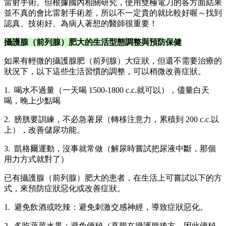
雷射手術。但根據國內相關研究，使用雙極電刀的各方面結果
並不真的會比雷射手術差，所以不一定貴的就比較好喔～找到
認真、技術好、為病人著想的醫師很重要！
攝護腺（前列腺）肥大的生活型態調整與預防保健
如果有輕微的攝護腺肥（前列腺）大症狀，但還不需要治療的
狀況下，以下這些生活習慣的調整，可以稍微改善症狀。
1. 喝水不過量（一天喝 1500-1800 c.c.就可以），儘量白天
喝，晚上少點喝
2. 膀胱要訓練，不必急著尿（轉移注意力，累積到 200 c.c.以
上），改善儲尿功能。
3. 凱格爾運動，沒事就常做（解尿時嘗試把尿液中斷，那個
用力方式就對了）
已有攝護腺（前列腺）肥大的患者，在生活上可嘗試以下的方
式，來預防症狀惡化或改善症狀。
1. 避免飲酒或吃辣：避免刺激交感神經，導致症狀惡化。
2. 多吃蔬菜水果：避免便秘（直腸在攝護腺後方，因此便秘