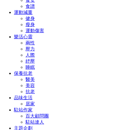
食安
食譜
運動減重
健身
瘦身
運動傷害
樂活心靈
兩性
壓力
人際
紓壓
睡眠
保養抗老
醫美
美容
抗老
品味生活
居家
駐站作家
百大顧問團
駐站達人
主題企劃