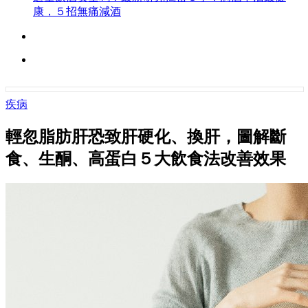
康，５招無痛減酒
疾病
輕忽脂肪肝恐致肝硬化、換肝，圖解斷
食、生酮、高蛋白５大飲食法改善效果