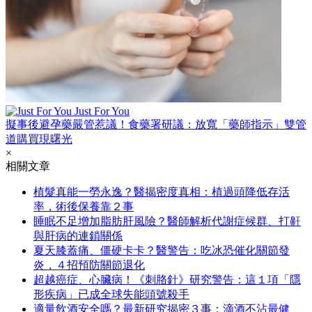
Just For You
擬事後避孕藥嚴管惹議！食藥署研議：放寬「藥師指示」雙管
道購買現曙光
×
相關文章
植髮真能一勞永逸？醫揭密度真相：植過頭降低存活
率，術後保養靠２事
睡眠不足增加脂肪肝風險？醫師解析代謝症候群、打鼾
與肝病的連鎖關係
夏天膝蓋痛、僵硬卡卡？醫警告：吃冰恐催化關節發
炎，４招預防關節退化
超越癌症、心臟病！《刺胳針》研究警告：這１項「隱
形疾病」已成全球失能頭號殺手
適量飲酒安全嗎？最新研究揭密３事：滴酒不沾最健