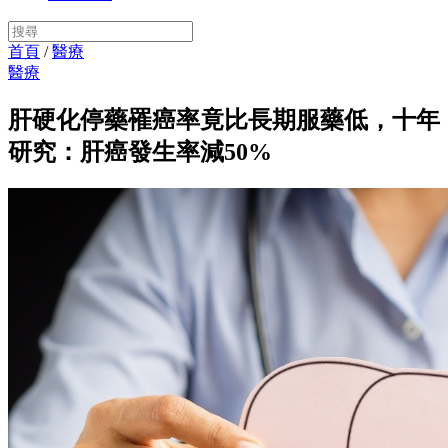
首頁
/
醫療
醫療
肝硬化停藥罹癌率竟比長期服藥低，十年
研究：肝癌發生率減50%