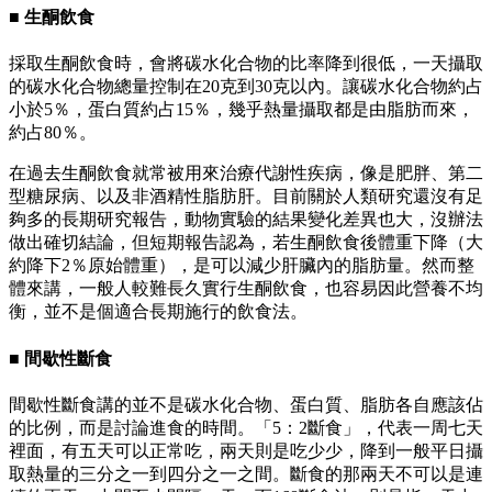
■ 生酮飲食
採取生酮飲食時，會將碳水化合物的比率降到很低，一天攝取
的碳水化合物總量控制在20克到30克以內。讓碳水化合物約占
小於5％，蛋白質約占15％，幾乎熱量攝取都是由脂肪而來，
約占80％。
在過去生酮飲食就常被用來治療代謝性疾病，像是肥胖、第二
型糖尿病、以及非酒精性脂肪肝。目前關於人類研究還沒有足
夠多的長期研究報告，動物實驗的結果變化差異也大，沒辦法
做出確切結論，但短期報告認為，若生酮飲食後體重下降（大
約降下2％原始體重），是可以減少肝臟內的脂肪量。然而整
體來講，一般人較難長久實行生酮飲食，也容易因此營養不均
衡，並不是個適合長期施行的飲食法。
■ 間歇性斷食
間歇性斷食講的並不是碳水化合物、蛋白質、脂肪各自應該佔
的比例，而是討論進食的時間。「5：2斷食」，代表一周七天
裡面，有五天可以正常吃，兩天則是吃少少，降到一般平日攝
取熱量的三分之一到四分之一之間。斷食的那兩天不可以是連