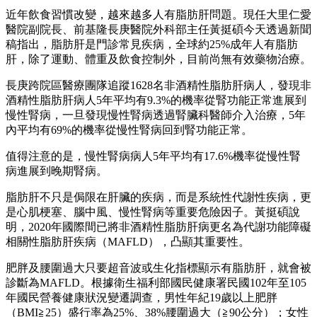
近年飲食習慣改變，越來越多人有脂肪肝問題。現任大里仁愛
醫院副院長、前基隆長庚醫院外科部主任黃挺碩今天透過新聞
稿指出，脂肪肝是門診常見疾病，全球約25%成年人有脂肪
肝，除了運動、體重及飲食控制外，目前尚無有效藥物治療。
長庚跨院區醫療團隊追蹤1628名非酒精性脂肪肝病人，發現非
酒精性脂肪肝病人5年平均有9.3%的機率從腎功能正常進展到
慢性腎病，一旦發現慢性腎病透過腎臟科醫師介入治療，5年
內平均有69%的機率從慢性腎病回到腎功能正常。
值得注意的是，慢性腎病病人5年平均有17.6%機率從慢性腎
病進展到晚期腎病。
脂肪肝不只是侷限在肝臟的疾病，而是系統性代謝性疾病，更
是心肌梗塞、腦中風、慢性腎病等重要危險因子。黃挺碩說
明，2020年國際間已將非酒精性脂肪肝病更名為代謝功能障礙
相關性脂肪肝疾病（MAFLD），凸顯其重要性。
肥胖及腰圍過大只要超音波或生化指標顯示有脂肪肝，就會被
診斷為MAFLD。根據衛生福利部國民健康署民國102年至105
年國民營養健康狀況變遷調查，男性年紀19歲以上肥胖
（BMI≧25）盛行率為25%、38%腰圍過大（≧90公分）；女性