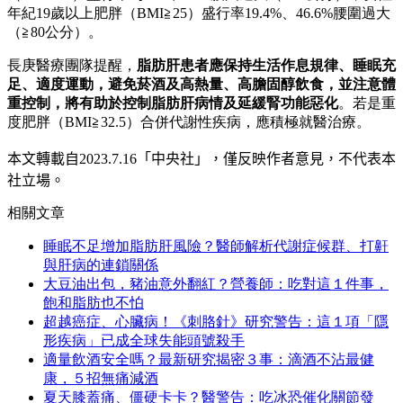
年紀19歲以上肥胖（BMI≧25）盛行率19.4%、46.6%腰圍過大
（≧80公分）。
長庚醫療團隊提醒，
脂肪肝患者應保持生活作息規律、睡眠充
足、適度運動，避免菸酒及高熱量、高膽固醇飲食，並注意體
重控制，將有助於控制脂肪肝病情及延緩腎功能惡化
。若是重
度肥胖（BMI≧32.5）合併代謝性疾病，應積極就醫治療。
本文轉載自
2023.7.16
「中央社」
，僅反映作者意見，不代表本
社立場。
相關文章
睡眠不足增加脂肪肝風險？醫師解析代謝症候群、打鼾
與肝病的連鎖關係
大豆油出包，豬油意外翻紅？營養師：吃對這１件事，
飽和脂肪也不怕
超越癌症、心臟病！《刺胳針》研究警告：這１項「隱
形疾病」已成全球失能頭號殺手
適量飲酒安全嗎？最新研究揭密３事：滴酒不沾最健
康，５招無痛減酒
夏天膝蓋痛、僵硬卡卡？醫警告：吃冰恐催化關節發