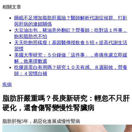
相關文章
睡眠不足增加脂肪肝風險？醫師解析代謝症候群、打鼾
與肝病的連鎖關係
大豆油出包，豬油意外翻紅？營養師：吃對這１件事，
飽和脂肪也不怕
天天吃飽照樣瘦！基因醫傳授飲食５招＋提高代謝生活
習慣
美國大學研究：５分鐘做「這件事」，疼痛焦慮立即緩
解，效果撐數週
吃膠原蛋白有用嗎？研究１０天有感、８週顯效，營養
師：４習慣白補
疾病
脂肪肝嚴重嗎？長庚新研究：輕忽不只肝
硬化，還會傷腎變慢性腎臟病
脂肪肝拖5年，易惡化進展成慢性腎病