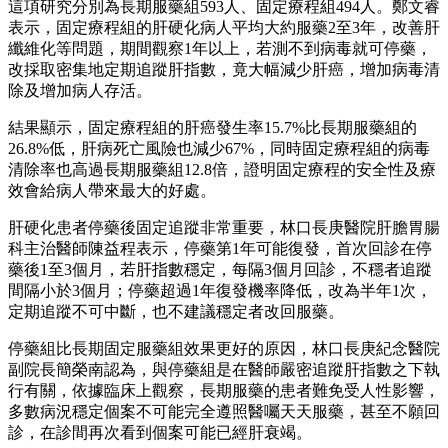
這項研究分別為長期服藥組593人、固定療程組494人。鄭文睿
表示，固定療程組的肝硬化病人平均大約服藥2至3年，改善肝
纖維化等問題，期間觀察1年以上，若測不到病毒就可停藥，
改採取密集地定期追蹤肝指數，竟大幅減少肝癌，增加病毒清
除及增加病人存活。
結果顯示，固定療程組的肝癌發生率15.7%比長期服藥組的
26.8%低，肝病死亡風險也減少67%，同時固定療程組的病毒
清除率也高過長期服藥組12.8倍，證明固定療程的安全性及療
效會給病人帶來最大的好處。
肝硬化患者停藥後固定追蹤非常重要，林口長庚醫院肝膽胃腸
科主治醫師陳益程表示，停藥第1年可能復發，首次回診在停
藥後1至3個月，若肝指數穩定，每隔3個月回診，不穩者追蹤
間隔小於3個月；停藥超過1年復發機率降低，改為半年1次，
定期追蹤不可中斷，也不建議穩定者改回服藥。
停藥組比長期固定服藥組效果更好的原因，林口長庚紀念醫院
副院長簡榮南認為，與停藥組是在醫師嚴密追蹤肝指數之下執
行有關，依據臨床上觀察，長期服藥的患者難免受人性影響，
多數病況穩定個案不可能完全遵照醫囑天天服藥，甚至不願回
診，在診間再次看到個案可能已經肝衰竭。