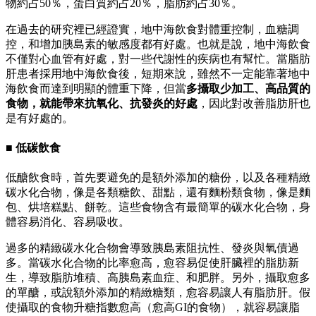
物約占50％，蛋白質約占20％，脂肪約占30％。
在過去的研究裡已經證實，地中海飲食對體重控制，血糖調
控，和增加胰島素的敏感度都有好處。也就是說，地中海飲食
不僅對心血管有好處，對一些代謝性的疾病也有幫忙。當脂肪
肝患者採用地中海飲食後，短期來說，雖然不一定能靠著地中
海飲食而達到明顯的體重下降，但當
多攝取少加工、高品質的
食物，就能帶來抗氧化、抗發炎的好處
，因此對改善脂肪肝也
是有好處的。
■ 低碳飲食
低醣飲食時，首先要避免的是額外添加的糖份，以及各種精緻
碳水化合物，像是各類糖飲、甜點，還有麵粉類食物，像是麵
包、烘培糕點、餅乾。這些食物含有最簡單的碳水化合物，身
體容易消化、容易吸收。
過多的精緻碳水化合物會導致胰島素阻抗性、發炎與氧債過
多。當碳水化合物的比率愈高，愈容易促使肝臟裡的脂肪新
生，導致脂肪堆積、高胰島素血症、和肥胖。另外，攝取愈多
的單醣，或說額外添加的精緻糖類，愈容易讓人有脂肪肝。假
使攝取的食物升糖指數愈高（愈高GI的食物），就容易讓脂