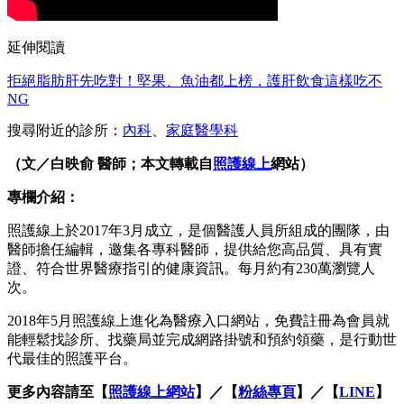
延伸閱讀
拒絕脂肪肝先吃對！堅果、魚油都上榜，護肝飲食這樣吃不
NG
搜尋附近的診所：
內科
、
家庭醫學科
（文／白映俞 醫師；本文轉載自
照護線上
網站）
專欄介紹：
照護線上於2017年3月成立，是個醫護人員所組成的團隊，由
醫師擔任編輯，邀集各專科醫師，提供給您高品質、具有實
證、符合世界醫療指引的健康資訊。每月約有230萬瀏覽人
次。
2018年5月照護線上進化為醫療入口網站，免費註冊為會員就
能輕鬆找診所、找藥局並完成網路掛號和預約領藥，是行動世
代最佳的照護平台。
更多內容請至【
照護線上網站
】／【
粉絲專頁
】／【
LINE
】