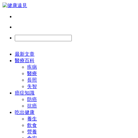
最新文章
醫療百科
疾病
醫療
長照
失智
癌症知識
防癌
抗癌
吃出健康
養生
飲食
營養