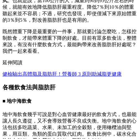
式
。也就是說，當100公斤的人，減重到90到93公斤左右的時
候，就能有效地降低脂肪肝嚴重程度。降低7％到10％的體重
聽起來並不容易；不過，研究也發現，即使僅減下來原始體重
的3％到5％，對改善脂肪肝也是有用的。
既然體重下降是最重要的一件事，那就要討論怎麼吃，怎樣控
制飲食，才能帶來體重下降的好處。目前有眾多飲食法，整體
來說，有沒有什麼飲食方式，最能夠帶來改善脂肪肝好處呢？
我們一起來看看。
延伸閱讀
健檢驗出高體脂及脂肪肝！營養師 3 原則助減脂更健康
各種飲食法與脂肪肝
■ 地中海飲食
地中海飲食幾乎可說是對心血管健康最好的飲食方式，也最能
讓人長久遵從，又不會導致營養不良或失衡。地中海飲食的心
法包括多吃蔬菜、水果、未加工的全穀類，使用橄欖油與堅
果，用豆類、魚類的蛋白質取代紅肉。飲食比例中，碳水化合