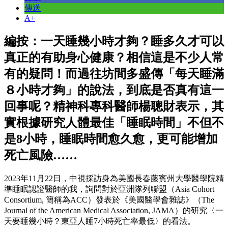
傳送
A+
編按：一天睡幾小時才夠？睡多久才可以
真正的有助身心健康？相信這是不少人常
有的疑問！而過往坊間多盛傳「每天睡滿
８小時才夠」的說法，到底是否真有這一
回事呢？精神科專科醫師楊聰財表示，其
實根據研究人體最佳「睡眠時間」不但不
是8小時，睡眠時間愈久愈，更可能增加
死亡風險……
2023年11月22日，中視採訪身為美國長春藤賓州大學醫學院精
準睡眠認證醫師的我，詢問對於亞洲隊列聯盟（Asia Cohort
Consortium, 簡稱為ACC）發表於《美國醫學會雜誌》（The
Journal of the American Medical Association, JAMA）的研究〈一
天要睡幾小時？東亞人睡7小時死亡率最低〉的看法。