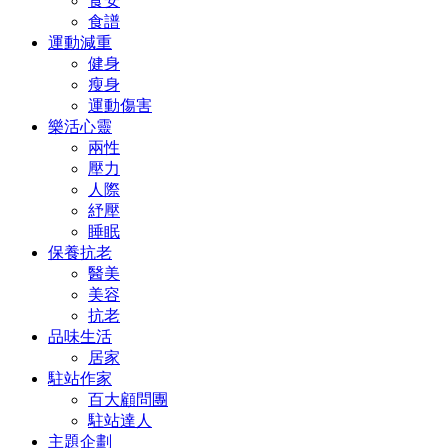
食安
食譜
運動減重
健身
瘦身
運動傷害
樂活心靈
兩性
壓力
人際
紓壓
睡眠
保養抗老
醫美
美容
抗老
品味生活
居家
駐站作家
百大顧問團
駐站達人
主題企劃