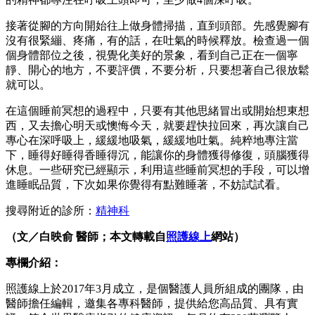
接著從腳的方向開始往上做身體掃描，直到頭部。先感覺腳有
沒有很緊繃、疼痛，有的話，在吐氣的時候釋放。檢查過一個
個身體部位之後，視覺化美好的景象，看到自己正在一個寧
靜、開心的地方，不要評價，不要分析，只要想著自己很放鬆
就可以。
在這個睡前冥想的過程中，只要有其他思緒冒出或開始想東想
西，又去擔心明天或懊悔今天，就要趕快拉回來，再次讓自己
專心在深呼吸上，緩緩地吸氣，緩緩地吐氣。純粹地專注當
下，睡得好睡得香睡得沉，能讓你的身體獲得修復，頭腦獲得
休息。一些研究已經顯示，利用這些睡前冥想的手段，可以增
進睡眠品質，下次如果你覺得有點難睡著，不妨試試看。
搜尋附近的診所：
精神科
（文／白映俞 醫師；本文轉載自
照護線上
網站）
專欄介紹：
照護線上於2017年3月成立，是個醫護人員所組成的團隊，由
醫師擔任編輯，邀集各專科醫師，提供給您高品質、具有實