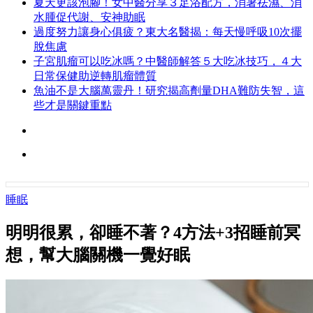
夏天更該泡腳！女中醫分享３足浴配方，消暑祛濕、消
水腫促代謝、安神助眠
過度努力讓身心俱疲？東大名醫揭：每天慢呼吸10次擺
脫焦慮
子宮肌瘤可以吃冰嗎？中醫師解答５大吃冰技巧，４大
日常保健助逆轉肌瘤體質
魚油不是大腦萬靈丹！研究揭高劑量DHA難防失智，這
些才是關鍵重點
睡眠
明明很累，卻睡不著？4方法+3招睡前冥
想，幫大腦關機一覺好眠