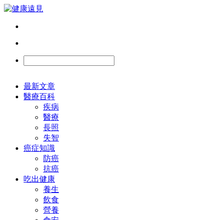
最新文章
醫療百科
疾病
醫療
長照
失智
癌症知識
防癌
抗癌
吃出健康
養生
飲食
營養