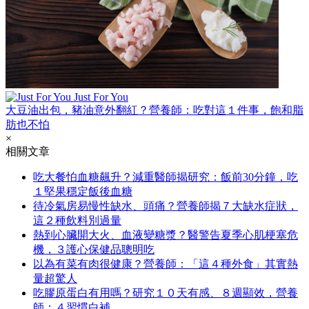
Just For You
大豆油出包，豬油意外翻紅？營養師：吃對這１件事，飽和脂
肪也不怕
×
相關文章
吃大餐怕血糖飆升？減重醫師揭研究：飯前30分鐘，吃
１堅果穩定飯後血糖
待冷氣房易慢性缺水、頭痛？營養師揭７大缺水症狀，
這２種飲料別過量
熱到心臟開大火、血液變糖漿？醫警告夏季心肌梗塞危
機，３護心保健品聰明吃
以為有菜有肉很健康？營養師：「這４種外食」其實熱
量超驚人
吃膠原蛋白有用嗎？研究１０天有感、８週顯效，營養
師：４習慣白補