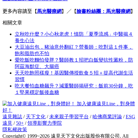
更多內容請至
【
馬光醫療網
】／【
臉書粉絲團：馬光醫療網
】
相關文章
立秋吃什麼？小心秋老虎！慎防「夏季流感」中醫揭４
養生心法
大豆油出包，豬油意外翻紅？營養師：吃對這１件事，
飽和脂肪也不怕
愛吃飯吃麵怕發胖？醫師教１招把白飯變抗性澱粉，防
阿茲海默症、大腸癌
天天吃飽照樣瘦！基因醫傳授飲食５招＋提高代謝生活
習慣
吃大餐怕血糖飆升？減重醫師揭研究：飯前30分鐘，吃
１堅果穩定飯後血糖
加入健康遠見Line，對身體
好！
遠見雜誌
/
天下文化
/
未來親子學習平台
/
哈佛商業評論
/
ESG
遠見
/
50+
/
領導影響力學院
隱私權政策
Copyright© 1999~2026 遠見天下文化出版股份有限公司. All