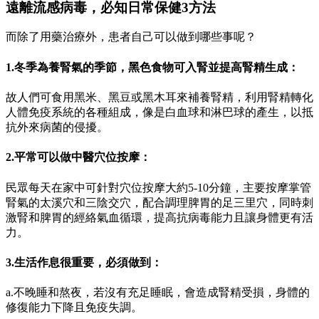
遠離流感病毒，必知日常保健3方法
而除了用藥治療外，患者自己可以做到哪些事呢？
1.冬季為養腎氣的季節，黑色食物可入腎並提高腎精生成：
故人們可食用黑米、黑豆或黑木耳來補養腎精，利用腎精轉化
人體免疫系統的各種組成，像是白血球和淋巴球的產生，以抵
抗外來病菌的侵擾。
2.平常可以做中醫穴位按摩：
民眾每天在家中可針對穴位按摩大約5-10分鐘，主要按摩掌管
腎氣的太溪穴和三陰交穴，配合調理脾胃的足三里穴，同時刺
激腎和脾胃的經絡氣血循環，提高抗病毒能力且讓身體更有活
力。
3.生活作息很重要，必須做到：
a.不晚睡和熬夜，若沒有充足睡眠，會造成腎精受損，身體的
修復能力下降且免疫失調。