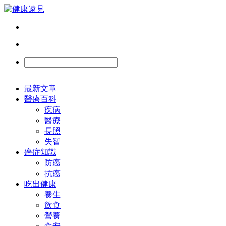
最新文章
醫療百科
疾病
醫療
長照
失智
癌症知識
防癌
抗癌
吃出健康
養生
飲食
營養