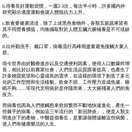
b.培養良好運動習慣，一週2-3次，每次半小時，許多國內外
研究顯示適度運動會讓人體抵抗力上升。
c.飲食要健康清淡，除了上述黑色食物外，各類五穀蔬果皆有
其不同營養價值，均衡攝取對於人體五臟六腑補養是不可或缺
的。
d.出外勤洗手、戴口罩，病毒流行高峰期盡量避免接觸大量人
群。
現今世界由於醫療進步以及交通便利因素，使得人口數爆炸增
長，相比於以前農業社會，人們生活品質跟著提高，也產生了
許多物質慾望和心靈成長的需求，在這樣的環境下創造了多元
化的工作型態和生活樣貌。飲食不節、工作壓力造成焦慮、睡
眠不夠……等現代文明病於是伴隨而來，大大摧殘著人們的免
疫力。
而病毒也因為人們接觸愈來愈頻繁而不斷地快速進化，產生一
些棘手的病毒，例如這三年流行的「新冠肺炎」，便是人類文
明進步下的產物，中醫提倡養生，是要讓個體遠離這些病菌，
使人們有健康樂活的人生。