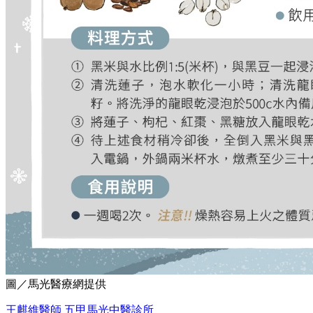
圖／馬光醫療網提供
王麒維醫師 五甲馬光中醫診所