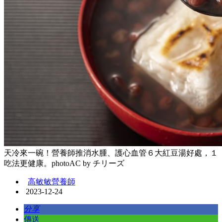
天冷來一碗！營養師推消水腫、護心血管６大紅豆湯好處，１
吃法更健康。photoAC by チリーズ
高敏敏營養師
2023-12-24
分享
傳送