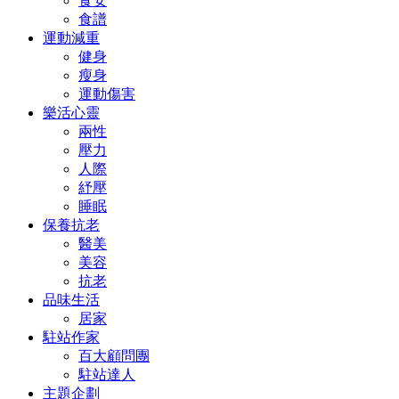
食安
食譜
運動減重
健身
瘦身
運動傷害
樂活心靈
兩性
壓力
人際
紓壓
睡眠
保養抗老
醫美
美容
抗老
品味生活
居家
駐站作家
百大顧問團
駐站達人
主題企劃