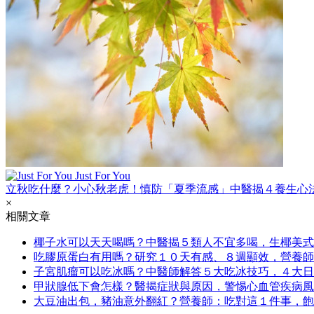
Just For You
立秋吃什麼？小心秋老虎！慎防「夏季流感」中醫揭４養生心
×
相關文章
椰子水可以天天喝嗎？中醫揭５類人不宜多喝，生椰美式
吃膠原蛋白有用嗎？研究１０天有感、８週顯效，營養師
子宮肌瘤可以吃冰嗎？中醫師解答５大吃冰技巧，４大日
甲狀腺低下會怎樣？醫揭症狀與原因，警惕心血管疾病風
大豆油出包，豬油意外翻紅？營養師：吃對這１件事，飽