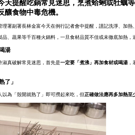
今天提醒吃鍋常見迷思，烹煮蛤蜊或牡蠣等
反釀食物中毒危機。
管理署副署長林金富今天在例行記者會中提醒，謹記洗淨、加熱
製品、蔬果等千百種火鍋料，一旦食材品質不佳或未徹底加熱，
喝湯
許淑真破解常見迷思，首先是
一定要「煮沸」再加食材或喝湯
，
熟了」
人以為「殼開就熟了」即可撈起來吃，但
正確做法應再多加熱至少