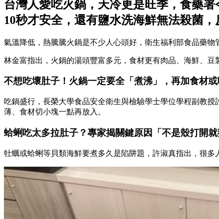
台灣人愛吃火鍋，天冷更是旺季，食藥署
10秒才安全，還有鹽水洗海鮮無法殺菌，
氣溫降低，熱騰騰火鍋是不少人心頭好，衛生福利部食品藥物
林金富指出，火鍋的湯頭豐富多元，食材更有肉品、海鮮、豆
不想吃壞肚子！火鍋一定要全「煮沸」，再加食材或
吃鍋盛行，長榮大學食品安全衛生與檢驗學士學位學程副教授
薄、食材切小塊一點再放入。
蛤蜊吃太多拉肚子？專家揭關鍵原因「不是殼打開就
牡蠣或蛤蜊等貝類海鮮要煮多久是陷阱題，許淑真指出，很多