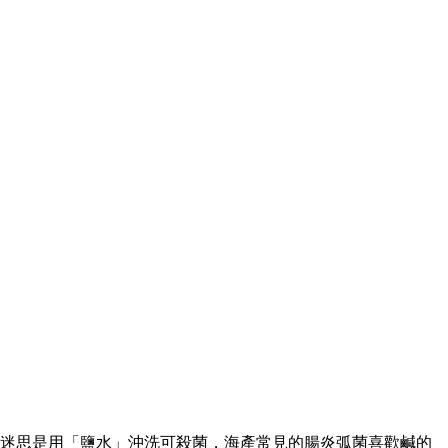
迷思是用「鹽水」沖洗可殺菌，海產常見的腸炎弧菌喜歡鹹的