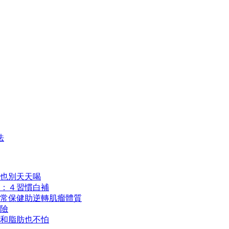
法
也別天天喝
：４習慣白補
常保健助逆轉肌瘤體質
險
和脂肪也不怕