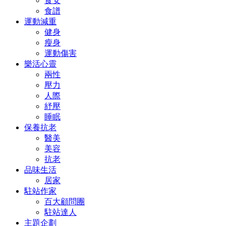
食安
食譜
運動減重
健身
瘦身
運動傷害
樂活心靈
兩性
壓力
人際
紓壓
睡眠
保養抗老
醫美
美容
抗老
品味生活
居家
駐站作家
百大顧問團
駐站達人
主題企劃