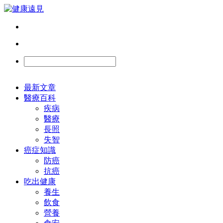
最新文章
醫療百科
疾病
醫療
長照
失智
癌症知識
防癌
抗癌
吃出健康
養生
飲食
營養