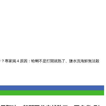
子？專家揭４原因：蛤蜊不是打開就熟了、鹽水洗海鮮無法殺