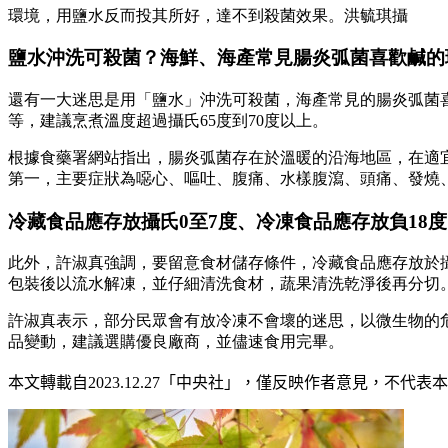
環境，用鹽水反而投其所好，達不到殺菌效果。洪毓琪攝
鹽水沖洗可殺菌？海鮮、海產常見腸炎弧菌喜歡鹹的
還有一大迷思是用「鹽水」沖洗可殺菌，海產常見的腸炎弧菌
等，建議烹煮溫度超過攝氏65度到70度以上。
根據食藥署網站指出，腸炎弧菌存在於溫暖的沿海地區，在適宜的
第一，主要症狀為噁心、嘔吐、腹痛、水樣腹瀉、頭痛、發燒
冷藏食品應存放攝氏0至7度、冷凍食品應存放負18
此外，許淑真強調，要留意食材儲存條件，冷藏食品應存放於攝
包裝後以流水解凍，並仔細清洗食材，蔬果清洗乾淨後再分切
許淑真表示，部分民眾會有放冷凍不會壞的迷思，以微生物的
品變動，建議選購優良廠商，並儘速食用完畢。
本文轉載自
2023
.12.27
「中央社」
，僅反映作者意見，不代表本