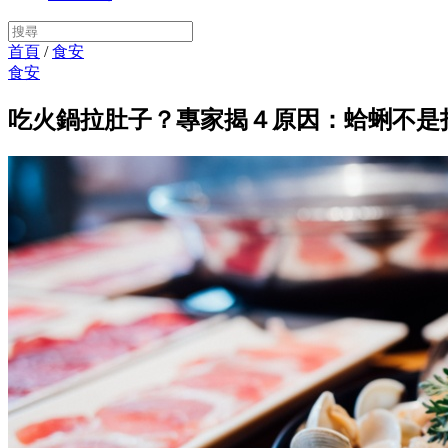
首頁
/
食安
食安
吃火鍋拉肚子？專家揭４原因：蛤蜊不是