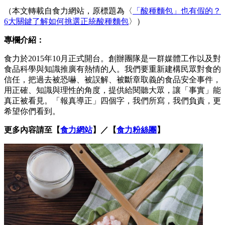
（本文轉載自食力網站，原標題為〈
「酸種麵包」也有假的？
6大關鍵了解如何挑選正統酸種麵包
〉）
專欄介紹：
食力於2015年10月正式開台。創辦團隊是一群媒體工作以及對
食品科學與知識推廣有熱情的人。我們要重新建構民眾對食的
信任，把過去被恐嚇、被誤解、被斷章取義的食品安全事件，
用正確、知識與理性的角度，提供給閱聽大眾，讓「事實」能
真正被看見。「報真導正」四個字，我們所寫，我們負責，更
希望你們看到。
更多內容請至【
食力網站
】／【
食力粉絲團
】