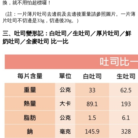
換，就不用怕超標囉！
（註：一片薄片吐司去邊前及去邊後重量請參照圖片。一片薄
片吐司不切邊是33g，切邊後20g。）
三、吐司變形記：白吐司／生吐司／厚片吐司／鮮
奶吐司／全麥吐司 比一比