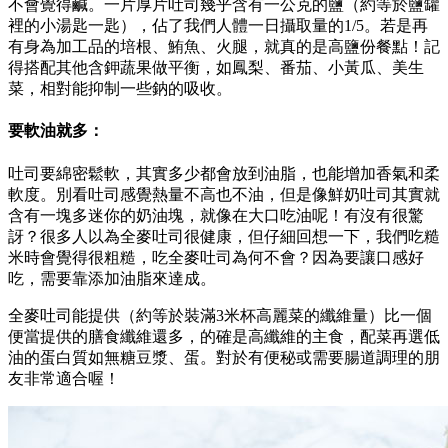
不會覺得鹹。一片厚片吐司幾乎含有一公克的鹽（約等於鹽罐
裡的小湯匙一匙），佔了我們人體一日攝取量的1/5。若是再
有身為加工品的培根、鮪魚、火腿，就真的是高鹽份餐點！記
得搭配其他含鉀蔬果做平衡，如鳳梨、番茄、小黃瓜、美生
菜，相對能抑制一些鈉的吸收。
要軟油就多：
吐司要綿密鬆軟，其實多少都會放到油脂，也能增加香氣和柔
軟度。別看吐司感覺熱量不高也不油，但是像鮮奶吐司其實就
含有一塊多迷你的奶油塊，就像在大口吃油呢！有沒有很驚
訝？很多人以為全麥吐司很健康，但仔細回想一下，我們吃糙
米時會覺得很粗糙，吃全麥吐司為何不會？因為要讓口感好
吃，需要靠添加油脂來達成。
全麥吐司能提供（約等於裝滿3米杯高麗菜的纖維量）比一個
便當提供的膳食纖維還多，的確是高纖維的主食，配菜再選低
油的蛋白質如無糖豆漿、蛋。對於有便秘或需要腸道調理的朋
友非常適合喔！