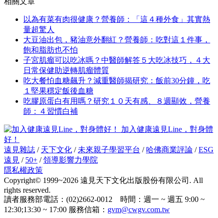
相關文章
以為有菜有肉很健康？營養師：「這４種外食」其實熱
量超驚人
大豆油出包，豬油意外翻紅？營養師：吃對這１件事，
飽和脂肪也不怕
子宮肌瘤可以吃冰嗎？中醫師解答５大吃冰技巧，４大
日常保健助逆轉肌瘤體質
吃大餐怕血糖飆升？減重醫師揭研究：飯前30分鐘，吃
１堅果穩定飯後血糖
吃膠原蛋白有用嗎？研究１０天有感、８週顯效，營養
師：４習慣白補
加入健康遠見Line，對身體
好！
遠見雜誌
/
天下文化
/
未來親子學習平台
/
哈佛商業評論
/
ESG
遠見
/
50+
/
領導影響力學院
隱私權政策
Copyright© 1999~2026 遠見天下文化出版股份有限公司. All
rights reserved.
讀者服務部電話：(02)2662-0012 時間：週一 ~ 週五 9:00 ~
12:30;13:30 ~ 17:00 服務信箱：
gvm@cwgv.com.tw