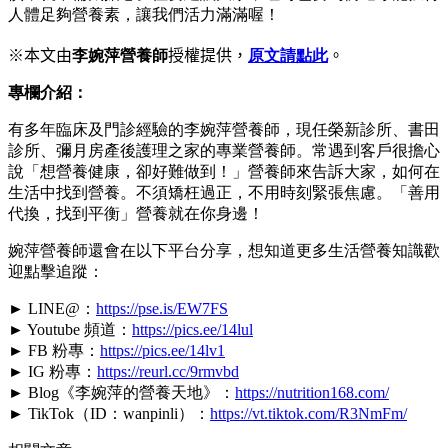
人體足夠營養素，讓我們活力滿滿喔！
※本文由
李婉萍營養師
授權提供，
原文請點此
。
專欄介紹：
有多年臨床及門診經驗的李婉萍營養師，現任榮新診所、書田
診所、彌月房產後護理之家的專業營養師。常遇到客戶很擔心
說「想營養健康，卻好難做到！」營養師來告訴大家，如何在
生活中找到營養。不須矯枉過正，不用時刻緊張焦慮。「善用
代換，找到平衡」營養就在你身邊！
婉萍營養師還會在以下平台分享，想知道更多生活營養知識歡
迎點擊追蹤：
► LINE@：
https://pse.is/EW7FS
► Youtube 頻道：
https://pics.ee/14lul
► FB 粉專：
https://pics.ee/14lv1
► IG 粉專：
https://reurl.cc/9rmvbd
► Blog《李婉萍的營養天地》：
https://nutrition168.com/
► TikTok（ID：wanpinli）：
https://vt.tiktok.com/R3NmFm/