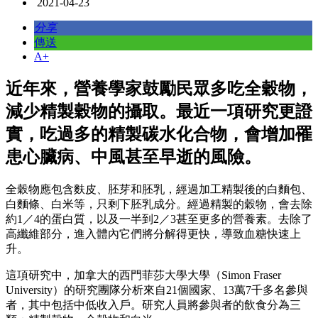
2021-04-23
分享
傳送
A+
近年來，營養學家鼓勵民眾多吃全穀物，
減少精製穀物的攝取。最近一項研究更證
實，吃過多的精製碳水化合物，會增加罹
患心臟病、中風甚至早逝的風險。
全穀物應包含麩皮、胚芽和胚乳，經過加工精製後的白麵包、
白麵條、白米等，只剩下胚乳成分。經過精製的穀物，會去除
約1／4的蛋白質，以及一半到2／3甚至更多的營養素。去除了
高纖維部分，進入體內它們將分解得更快，導致血糖快速上
升。
這項研究中，加拿大的西門菲莎大學大學（Simon Fraser
University）的研究團隊分析來自21個國家、13萬7千多名參與
者，其中包括中低收入戶。研究人員將參與者的飲食分為三