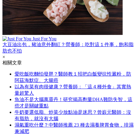
Just For You
大豆油出包，豬油意外翻紅？營養師：吃對這１件事，飽和脂
肪也不怕
×
相關文章
愛吃飯吃麵怕發胖？醫師教１招把白飯變抗性澱粉，防
阿茲海默症、大腸癌
以為有菜有肉很健康？營養師：「這４種外食」其實熱
量超驚人
魚油不是大腦萬靈丹！研究揭高劑量DHA難防失智，這
些才是關鍵重點
牛奶要選低脂、炒菜少放點油是迷思？曾嶔元醫師：沒
有脂肪，就沒有大腦
濕氣重吃什麼？中醫師推薦 23 種去濕養脾胃食物，排濕
兼減肥