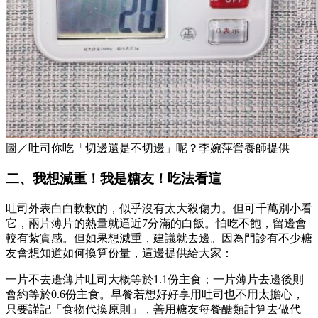
圖／吐司你吃「切邊還是不切邊」呢？李婉萍營養師提供
二、我想減重！我是糖友！吃法看這
吐司外表白白軟軟的，似乎沒有太大殺傷力。但可千萬別小看
它，兩片薄片的熱量就逼近7分滿的白飯。怕吃不飽，留邊會
較有紮實感。但如果想減重，建議就去邊。因為門診有不少糖
友會想知道如何換算份量，這邊提供給大家：
一片不去邊薄片吐司大概等於1.1份主食；一片薄片去邊後則
會約等於0.6份主食。早餐若想好好享用吐司也不用太擔心，
只要謹記「食物代換原則」，善用糖友每餐醣類計算去做代