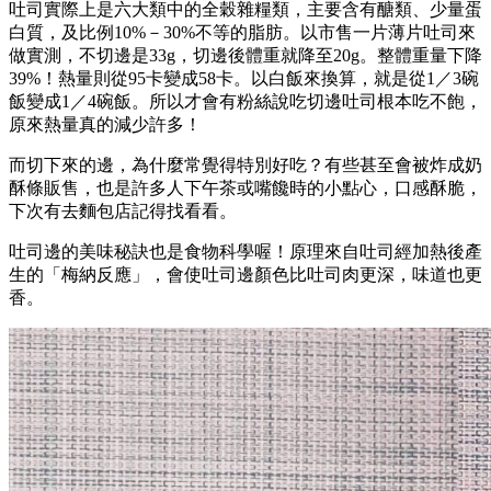
吐司實際上是六大類中的全穀雜糧類，主要含有醣類、少量蛋
白質，及比例10%－30%不等的脂肪。以市售一片薄片吐司來
做實測，不切邊是33g，切邊後體重就降至20g。整體重量下降
39%！熱量則從95卡變成58卡。以白飯來換算，就是從1／3碗
飯變成1／4碗飯。所以才會有粉絲說吃切邊吐司根本吃不飽，
原來熱量真的減少許多！
而切下來的邊，為什麼常覺得特別好吃？有些甚至會被炸成奶
酥條販售，也是許多人下午茶或嘴饞時的小點心，口感酥脆，
下次有去麵包店記得找看看。
吐司邊的美味秘訣也是食物科學喔！原理來自吐司經加熱後產
生的「梅納反應」，會使吐司邊顏色比吐司肉更深，味道也更
香。