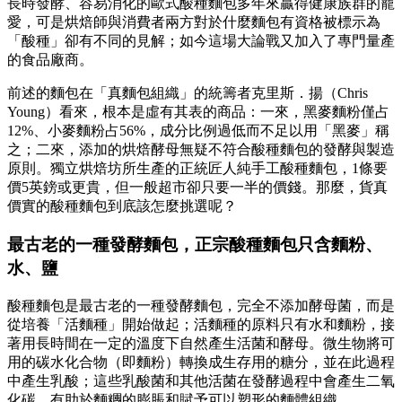
長時發酵、容易消化的歐式酸種麵包多年來贏得健康族群的寵
愛，可是烘焙師與消費者兩方對於什麼麵包有資格被標示為
「酸種」卻有不同的見解；如今這場大論戰又加入了專門量產
的食品廠商。
前述的麵包在「真麵包組織」的統籌者克里斯．揚（Chris
Young）看來，根本是虛有其表的商品：一來，黑麥麵粉僅占
12%、小麥麵粉占56%，成分比例過低而不足以用「黑麥」稱
之；二來，添加的烘焙酵母無疑不符合酸種麵包的發酵與製造
原則。獨立烘焙坊所生產的正統匠人純手工酸種麵包，1條要
價5英鎊或更貴，但一般超市卻只要一半的價錢。那麼，貨真
價實的酸種麵包到底該怎麼挑選呢？
最古老的一種發酵麵包，正宗酸種麵包只含麵粉、
水、鹽
酸種麵包是最古老的一種發酵麵包，完全不添加酵母菌，而是
從培養「活麵種」開始做起；活麵種的原料只有水和麵粉，接
著用長時間在一定的溫度下自然產生活菌和酵母。微生物將可
用的碳水化合物（即麵粉）轉換成生存用的糖分，並在此過程
中產生乳酸；這些乳酸菌和其他活菌在發酵過程中會產生二氧
化碳，有助於麵糰的膨脹和賦予可以塑形的麵體組織。