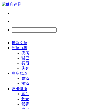
最新文章
醫療百科
疾病
醫療
長照
失智
癌症知識
防癌
抗癌
吃出健康
養生
飲食
營養