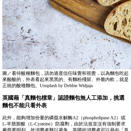
圖／看待酸種麵包，請勿過度信任味覺和視覺，以為麵包吃起
來酸酸的，外表看起來黑黑的、有麵粉殘留、外脆內軟，就是
正統的酸種麵包。Unsplash by Debbie Widjaja
英國藉「真麵包標章」認證麵包無人工添加，挑選
麵包不能只看外表
此外，能夠增加份量的磷脂水解酶A2（phospholipase A2）或
L-半胱胺酸（L-Cysteine）防腐劑，由於法規並沒有強制要求
廠商要明列，故消費者難以避免。英國的消費者可以藉由「真