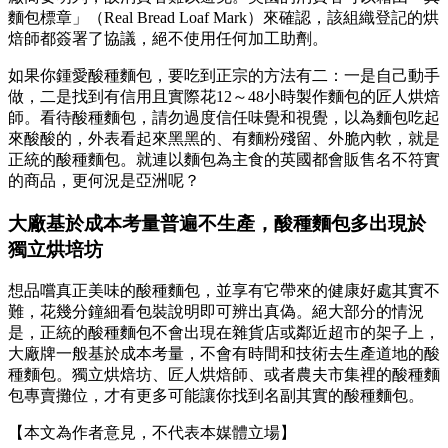
麵包標章」（Real Bread Loaf Mark）來確認，該組織登記的烘
焙師都簽署了協議，絕不使用任何加工助劑。
如果你鍾愛酸種麵包，要吃到正宗的方法有二：一是自己動手
做，二是找到有信用且實際花12～48小時製作麵包的匠人烘焙
師。看待酸種麵包，請勿過度信任味覺和視覺，以為麵包吃起
來酸酸的，外表看起來黑黑的、有麵粉殘留、外脆內軟，就是
正統的酸種麵包。就連以麵包為主食的英國都會販售名不符實
的商品，更何況是亞洲呢？
大廠基於成本考量普遍不生產，酸種麵包多出現於
獨立烘培坊
想品嚐真正美味的酸種麵包，並享有它帶來的健康好處其實不
難，花幾分鐘細看包裝說明即可辨出真偽。絕大部分的情況
是，正統的酸種麵包不會出現在雜貨店或鄰近超市的架子上，
大廠牌一般基於成本考量，不會有時間和技術去生產道地的酸
種麵包。獨立烘焙坊、匠人烘焙師、或者農夫市集裡的酸種麵
包專賣攤位，才有更多可能讓你找到名副其實的酸種麵包。
【本文為作者意見，不代表本媒體立場】