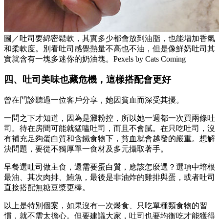
圖／吐司要綿密鬆軟，其實多少都會放到油脂，也能增加香氣
和柔軟度。別看吐司感覺熱量不高也不油，但是像鮮奶吐司其
實就含有一塊多迷你的奶油塊。Pexels by Cats Coming
四、吐司美味也藏危機，這樣搭配會更好
曾在門診聽過一位客戶分享，她因貧血而深受其擾。
一問之下才知道，因為是澱粉控，所以她一週都一次買兩條吐
司。待在房間可能就猛嗑吐司，而且不會膩。在只吃吐司，沒
有補充足夠蛋白質和含鐵食物下，貧血就會越發的嚴重。想解
決問題，要從不獨厚單一食材及多元攝取著手。
早餐選吐司做主食，還需要蛋白質，應該怎麼選？選項中培根
最油、其次肉排、鮪魚，最後是非油炸的雞排與蛋，或者吐司
直接搭配無糖豆漿更棒。
以上是特別個案，如果沒有一次爆食、只吃單種類食物的習
慣，就不需太擔心。但要建議大家，吐司也要均衡吃才能獲得