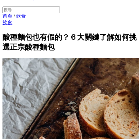
首頁
/
飲食
飲食
酸種麵包也有假的？６大關鍵了解如何挑
選正宗酸種麵包