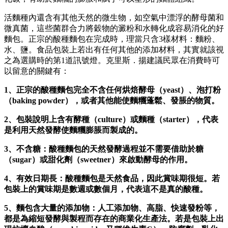
活麵種內還含有其他天然的微生物，如空氣中漂浮的酵母菌和
微真菌，這些菌群合力將穀物的澱粉和水轉化成容易消化的好
麵包。正宗的酸種麵包在完成時，理當只含3樣材料：麵粉、
水、鹽。食品包裝上若出有任何其他的添加材料，其實就該視
之為選購時的第1道訊號燈。克里斯．揚建議民眾在消費時可
以留意的關鍵有：
1、正宗的酸種麵包完全不含任何烘焙酵母（yeast）、泡打粉
（baking powder），或者其他能使麵糰蓬鬆、發脹的物質。
2、包裝說明上含有酵種（culture）或麵種（starter），代表
是利用天然發酵使麵糰膨脹而製成的。
3、不含糖：酸種麵包的天然發酵過程並不需要借助於糖
（sugar）或甜化劑（sweetner）來啟動酵母的作用。
4、有效日期長：酸種麵包是天然食品，因此賞味期很短。若
包裝上的賞味期是數週或數個月，代表這不是真的酸種。
5、麵包含大量的添加物：人工添加物、高脂、快速發粉等，
都是為縮短發酵與製程而存在的商業化生產法。若是包裝上出