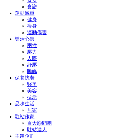
食安
食譜
運動減重
健身
瘦身
運動傷害
樂活心靈
兩性
壓力
人際
紓壓
睡眠
保養抗老
醫美
美容
抗老
品味生活
居家
駐站作家
百大顧問團
駐站達人
主題企劃