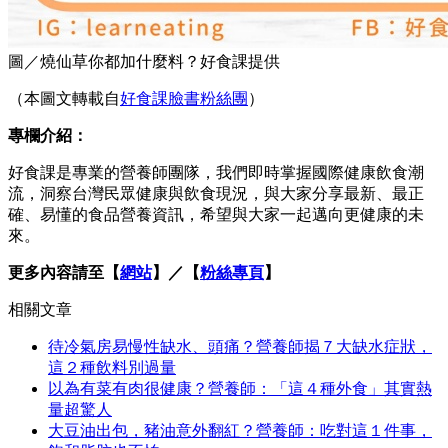
圖／燒仙草你都加什麼料？好食課提供
（本圖文轉載自
好食課臉書粉絲團
）
專欄介紹：
好食課是專業的營養師團隊，我們即時掌握國際健康飲食潮
流，洞察台灣民眾健康與飲食現況，與大家分享最新、最正
確、易懂的食品營養資訊，希望與大家一起邁向更健康的未
來。
更多內容請至【
網站
】／【
粉絲專頁
】
相關文章
待冷氣房易慢性缺水、頭痛？營養師揭７大缺水症狀，
這２種飲料別過量
以為有菜有肉很健康？營養師：「這４種外食」其實熱
量超驚人
大豆油出包，豬油意外翻紅？營養師：吃對這１件事，