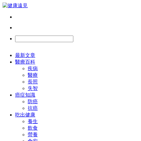
最新文章
醫療百科
疾病
醫療
長照
失智
癌症知識
防癌
抗癌
吃出健康
養生
飲食
營養