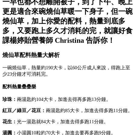
一早也都不想離開被子，到了下午、晚上
更是適合來碗燒仙草暖一下身子，但一碗
燒仙草，加上你愛的配料，熱量到底多
多，又要跑上多久才消耗的完，就讓好食
課楊婷貽營養師 Christina 告訴你！
燒仙草配料熱量大解析
一碗燒仙草，熱量約190大卡，以60公斤成人來說，得跑上至
少23分鐘才可消耗完。
配料熱量疊疊樂
珍珠：
兩湯匙約104大卡，加進去得再多跑13分鐘。
紅豆／綠豆／花豆：
兩湯匙約85大卡，加進去得多跑11分鐘。
花生：
光一湯匙就84大卡，加進去得多跑11分鐘。
湯圓：
小湯圓10粒約70大卡，加進去要再多跑9分鐘。