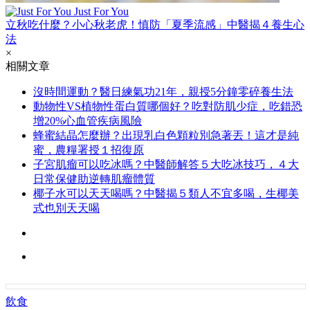
Just For You
立秋吃什麼？小心秋老虎！慎防「夏季流感」中醫揭４養生心
法
×
相關文章
沒時間運動？醫日練氣功21年，親授5分鐘零碎養生法
動物性VS植物性蛋白質哪個好？吃對防肌少症，吃錯恐
增20%心血管疾病風險
蜂蜜結晶怎麼辦？出現乳白色顆粒別急著丟！這才是純
蜜，農糧署授１招復原
子宮肌瘤可以吃冰嗎？中醫師解答５大吃冰技巧，４大
日常保健助逆轉肌瘤體質
椰子水可以天天喝嗎？中醫揭５類人不宜多喝，生椰美
式也別天天喝
飲食