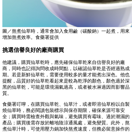
圖／熬煮仙草時，通常會加入食用鹼（碳酸鈉）一起煮，用來
增加熬煮效率。食藥署提供
挑選信譽良好的廠商購買
他建議，購買仙草乾時，應先確保仙草乾來自信譽良好的廠
商，同時也記得詢問收成時間點，以確認仙草乾是否經過熟成
期。若是新鮮仙草乾，需要使用較多的量才能煮出深色。他也
提醒，品質好的仙草乾看起來是較為乾淨的顏色，顏色過於深
黑的仙草乾，可能是環境濕氣過高，或者被水淋過因而影響品
質。
食藥署叮嚀，在購買仙草乾、仙草汁，或者即溶仙草粉以自製
燒仙草時，務必閱讀包裝標示與保存期限，確保來源可靠安
全；購買時需檢查外觀與氣味，避免購買有霉味、過於潮濕的
產品；購買後需存放於離地陰涼通風處，避免變質。此外，熬
煮仙草汁時，可使用壓力鍋加快熬煮速度，但務必留意操作的