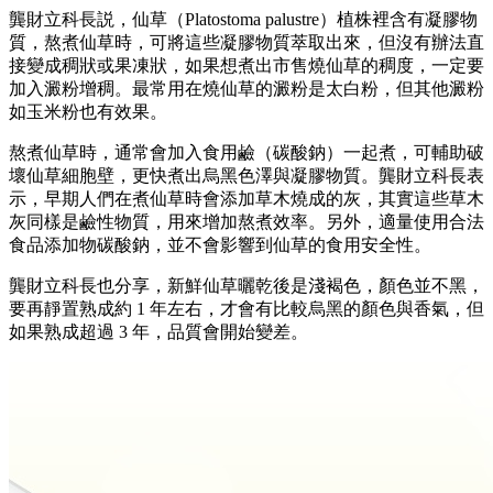
龔財立科長説，仙草（Platostoma palustre）植株裡含有凝膠物
質，熬煮仙草時，可將這些凝膠物質萃取出來，但沒有辦法直
接變成稠狀或果凍狀，如果想煮出市售燒仙草的稠度，一定要
加入澱粉增稠。最常用在燒仙草的澱粉是太白粉，但其他澱粉
如玉米粉也有效果。
熬煮仙草時，通常會加入食用鹼（碳酸鈉）一起煮，可輔助破
壞仙草細胞壁，更快煮出烏黑色澤與凝膠物質。龔財立科長表
示，早期人們在煮仙草時會添加草木燒成的灰，其實這些草木
灰同樣是鹼性物質，用來增加熬煮效率。另外，適量使用合法
食品添加物碳酸鈉，並不會影響到仙草的食用安全性。
龔財立科長也分享，新鮮仙草曬乾後是淺褐色，顏色並不黑，
要再靜置熟成約 1 年左右，才會有比較烏黑的顏色與香氣，但
如果熟成超過 3 年，品質會開始變差。