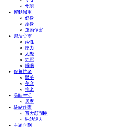
食安
食譜
運動減重
健身
瘦身
運動傷害
樂活心靈
兩性
壓力
人際
紓壓
睡眠
保養抗老
醫美
美容
抗老
品味生活
居家
駐站作家
百大顧問團
駐站達人
主題企劃