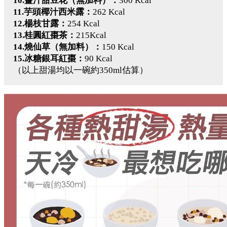
10.薑汁甜豆花（無加料）
：
300 Kcal
11.芋頭椰汁西米露
：
262 Kcal
12.楊枝甘露
：
254 Kcal
13.桂圓紅棗茶
：
215Kcal
14.燒仙草（無加料）
：
150 Kcal
15.冰糖銀耳紅棗
：
90 Kcal
（以上甜湯均以一碗約350ml估算）