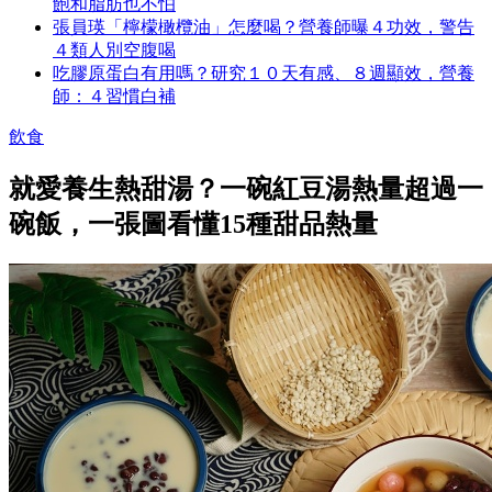
飽和脂肪也不怕
張員瑛「檸檬橄欖油」怎麼喝？營養師曝４功效，警告
４類人別空腹喝
吃膠原蛋白有用嗎？研究１０天有感、８週顯效，營養
師：４習慣白補
飲食
就愛養生熱甜湯？一碗紅豆湯熱量超過一
碗飯，一張圖看懂15種甜品熱量