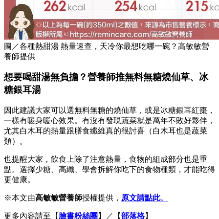
圖／各種熱甜湯 熱量速查，天冷你最想吃哪一碗？高敏敏營
養師提供
想要喝甜湯無負擔？營養師推無料無糖燒仙草、冰
糖銀耳湯
因此建議大家可以選無料無糖的燒仙草，或是冰糖銀耳紅棗，
一樣有暖身暖心效果。有沒有發現蔬菜就是萬年不敗好夥伴，
尤其白木耳的熱量跟膳食纖維真的很討喜（白木耳也是蔬菜
類）。
也提醒大家，飲食上除了注意熱量，食物的組成部分也是重
點。選擇少糖、高纖、學會拆解你吃下的食物種類，才能吃得
更健康。
※本文由
高敏敏營養師
授權提供，
原文請點此
。
更多內容請至【
臉書粉絲團
】／【
部落格
】