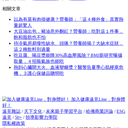
相關文章
以為有菜有肉很健康？營養師：「這４種外食」其實熱
量超驚人
大豆油出包，豬油意外翻紅？營養師：吃對這１件事，
飽和脂肪也不怕
待冷氣房易慢性缺水、頭痛？營養師揭７大缺水症狀，
這２種飲料別過量
吃豆腐、喝豆漿能降30%高血壓風險？BMJ新研究曝攝
取量，４招脹氣族也能吃
熱到心臟開大火、血液變糖漿？醫警告夏季心肌梗塞危
機，３護心保健品聰明吃
加入健康遠見Line，對身體
好！
遠見雜誌
/
天下文化
/
未來親子學習平台
/
哈佛商業評論
/
ESG
遠見
/
50+
/
領導影響力學院
隱私權政策