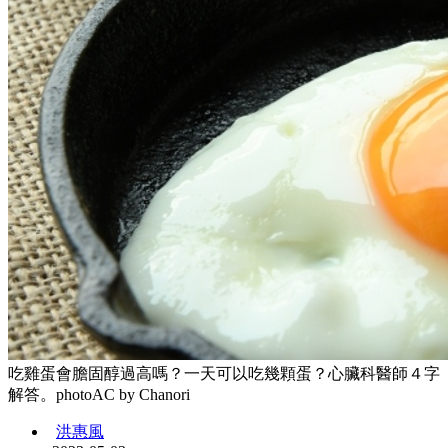
吃雞蛋會膽固醇過高嗎？一天可以吃幾顆蛋？心臟科醫師４字
解答。photoAC by Chanori
洪惠風