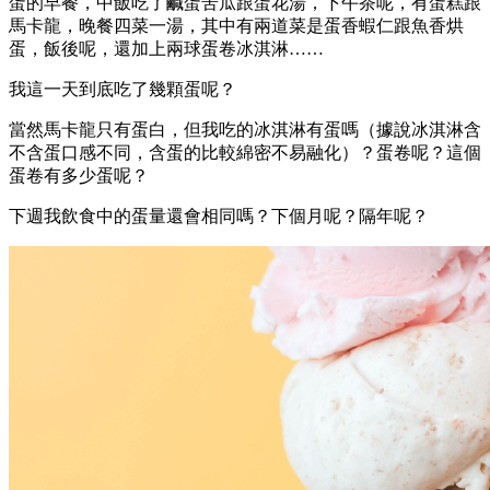
蛋的早餐，中飯吃了鹹蛋苦瓜跟蛋花湯，下午茶呢，有蛋糕跟
馬卡龍，晚餐四菜一湯，其中有兩道菜是蛋香蝦仁跟魚香烘
蛋，飯後呢，還加上兩球蛋卷冰淇淋……
我這一天到底吃了幾顆蛋呢？
當然馬卡龍只有蛋白，但我吃的冰淇淋有蛋嗎（據說冰淇淋含
不含蛋口感不同，含蛋的比較綿密不易融化）？蛋卷呢？這個
蛋卷有多少蛋呢？
下週我飲食中的蛋量還會相同嗎？下個月呢？隔年呢？