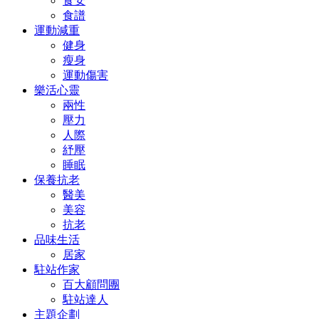
食安
食譜
運動減重
健身
瘦身
運動傷害
樂活心靈
兩性
壓力
人際
紓壓
睡眠
保養抗老
醫美
美容
抗老
品味生活
居家
駐站作家
百大顧問團
駐站達人
主題企劃