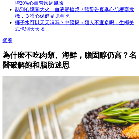
增20%心血管疾病風險
熱到心臟開大火、血液變糖漿？醫警告夏季心肌梗塞危
機，３護心保健品聰明吃
椰子水可以天天喝嗎？中醫揭５類人不宜多喝，生椰美
式也別天天喝
營養
為什麼不吃肉類、海鮮，膽固醇仍高？名
醫破解飽和脂肪迷思