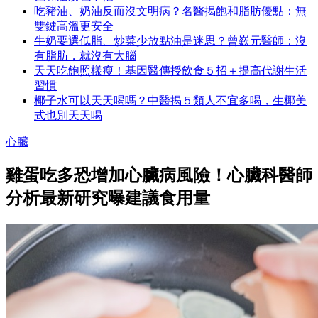
吃豬油、奶油反而沒文明病？名醫揭飽和脂肪優點：無
雙鍵高溫更安全
牛奶要選低脂、炒菜少放點油是迷思？曾嶔元醫師：沒
有脂肪，就沒有大腦
天天吃飽照樣瘦！基因醫傳授飲食５招＋提高代謝生活
習慣
椰子水可以天天喝嗎？中醫揭５類人不宜多喝，生椰美
式也別天天喝
心臟
雞蛋吃多恐增加心臟病風險！心臟科醫師
分析最新研究曝建議食用量