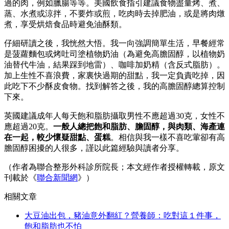
過的肉，例如臘腸等等。美國飲食指引建議食物盡量烤、煮、
蒸、水煮或涼拌，不要炸或煎，吃肉時去掉肥油，或是將肉燉
煮，享受烘焙食品時避免油酥類。
仔細研讀之後，我恍然大悟。我一向強調簡單生活，早餐經常
是菠蘿麵包或烤吐司塗植物奶油（為避免高膽固醇，以植物奶
油替代牛油，結果踩到地雷）、咖啡加奶精（含反式脂肪）。
加上生性不喜浪費，家裏快過期的甜點，我一定負責吃掉，因
此吃下不少酥皮食物。找到解答之後，我的高膽固醇總算控制
下來。
英國建議成年人每天飽和脂肪攝取男性不應超過30克，女性不
應超過20克。
一般人總把飽和脂肪、膽固醇，與肉類、海產連
在一起，較少懷疑甜點、蛋糕
。相信與我一樣不喜吃葷卻有高
膽固醇困擾的人很多，謹以此篇經驗與讀者分享。
（作者為聯合整形外科診所院長；本文經作者授權轉載，原文
刊載於《
聯合新聞網
》）
相關文章
大豆油出包，豬油意外翻紅？營養師：吃對這１件事，
飽和脂肪也不怕