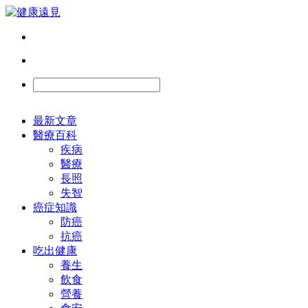
最新文章
醫療百科
疾病
醫療
長照
失智
癌症知識
防癌
抗癌
吃出健康
養生
飲食
營養