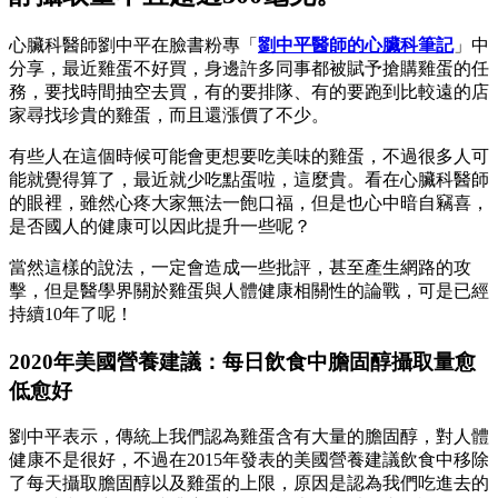
心臟科醫師劉中平在臉書粉專「
劉中平醫師的心臟科筆記
」中
分享，最近雞蛋不好買，身邊許多同事都被賦予搶購雞蛋的任
務，要找時間抽空去買，有的要排隊、有的要跑到比較遠的店
家尋找珍貴的雞蛋，而且還漲價了不少。
有些人在這個時候可能會更想要吃美味的雞蛋，不過很多人可
能就覺得算了，最近就少吃點蛋啦，這麼貴。看在心臟科醫師
的眼裡，雖然心疼大家無法一飽口福，但是也心中暗自竊喜，
是否國人的健康可以因此提升一些呢？
當然這樣的說法，一定會造成一些批評，甚至產生網路的攻
擊，但是醫學界關於雞蛋與人體健康相關性的論戰，可是已經
持續10年了呢！
2020年美國營養建議：每日飲食中膽固醇攝取量愈
低愈好
劉中平表示，傳統上我們認為雞蛋含有大量的膽固醇，對人體
健康不是很好，不過在2015年發表的美國營養建議飲食中移除
了每天攝取膽固醇以及雞蛋的上限，原因是認為我們吃進去的