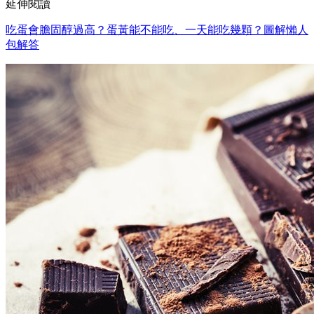
延伸閱讀
吃蛋會膽固醇過高？蛋黃能不能吃、一天能吃幾顆？圖解懶人
包解答