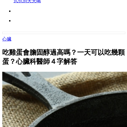
式也別天天喝
心臟
吃雞蛋會膽固醇過高嗎？一天可以吃幾顆
蛋？心臟科醫師４字解答