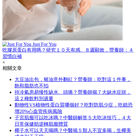
Just For You
吃膠原蛋白有用嗎？研究１０天有感、８週顯效，營養師：４
習慣白補
×
相關文章
大豆油出包，豬油意外翻紅？營養師：吃對這１件事，
飽和脂肪也不怕
待冷氣房易慢性缺水、頭痛？營養師揭７大缺水症狀，
這２種飲料別過量
動物性VS植物性蛋白質哪個好？吃對防肌少症，吃錯恐
增20%心血管疾病風險
子宮肌瘤可以吃冰嗎？中醫師解答５大吃冰技巧，４大
日常保健助逆轉肌瘤體質
椰子水可以天天喝嗎？中醫揭５類人不宜多喝，生椰美