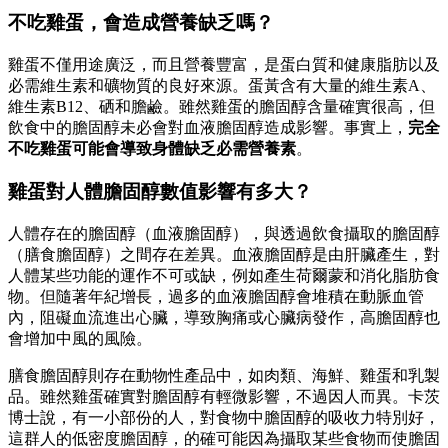
不吃雞蛋，會造成營養缺乏嗎？
雞蛋不僅用途廣泛，而且營養豐富，是蛋白質和健康脂肪以及
必需維生素和礦物質的良好來源。蛋黃含有大量的維生素A、
維生素B12、硒和膽鹼。雖然雞蛋的膽固醇含量確實很高，但
飲食中的膽固醇未必會對血液膽固醇造成影響。事實上，
完全
不吃雞蛋可能會導致身體缺乏必需營養素
。
雞蛋對人體膽固醇數值影響有多大？
人體存在的膽固醇（血液膽固醇），與透過飲食攝取的膽固醇
（膳食膽固醇）之間存在差異。血液膽固醇是由肝臟產生，對
人體某些功能的運作不可或缺，例如產生荷爾蒙和消化脂肪食
物。但隨著年紀增長，過多的血液膽固醇會堆積在動脈血管
內，阻礙血流進出心臟，導致胸痛或心臟病發作，高膽固醇也
會增加中風的風險。
膳食膽固醇則存在動物性產品中，如肉類、海鮮、雞蛋和乳製
品。雖然雞蛋確實對膽固醇有輕微影響，不過因人而異。卡茨
博士說，有一小部份的人，對食物中膽固醇的吸收力特別好，
這群人的低密度膽固醇，的確可能因為攝取某些食物而使膽固