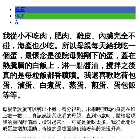
分享
傳送
A+
我從小不吃肉，肥肉、雞皮、內臟完全不
碰，海產也少吃。所以母親每天給我吃一
個蛋，最懷念是後院母雞剛下的蛋，蓋在
熱騰騰的白飯上，淋一點醬油，攪拌之後
真的是每粒飯都香噴噴。我還喜歡吃荷包
蛋、滷蛋、白煮蛋、蒸蛋、煎蛋、蛋包飯
等等。
母親常說蛋可以孵出小雞，養分很夠。求學時期我的身高在班
上數一數二，真該感謝我聰明的母親。直到35歲時，體檢發現
我的膽固醇偏高，檢討起來唯一可能是蛋吃太多。我從此開始
戒蛋並增加運動，奇怪的是膽固醇仍隨著年齡緩慢升高。