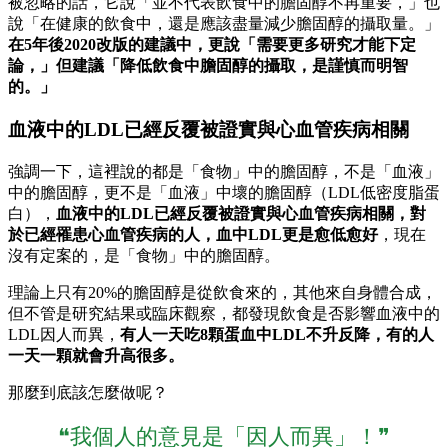
被忽略的話，它說「並不代表飲食中的膽固醇不再重要，」也
說「在健康的飲食中，還是應該盡量減少膽固醇的攝取量。」
在5年後2020改版的建議中，更說「需要更多研究才能下定
論，」但建議「降低飲食中膽固醇的攝取，是謹慎而明智
的。」
血液中的LDL已經反覆被證實與心血管疾病相關
強調一下，這裡說的都是「食物」中的膽固醇，不是「血液」
中的膽固醇，更不是「血液」中壞的膽固醇（LDL低密度脂蛋
白），
血液中的LDL已經反覆被證實與心血管疾病相關，對
於已經罹患心血管疾病的人，血中LDL更是愈低愈好
，現在
沒有定案的，是「食物」中的膽固醇。
理論上只有20%的膽固醇是從飲食來的，其他來自身體合成，
但不管是研究結果或臨床觀察，都發現飲食是否影響血液中的
LDL因人而異，
有人一天吃8顆蛋血中LDL不升反降，有的人
一天一顆就會升高很多。
那麼到底該怎麼做呢？
❝我個人的意見是「因人而異」！❞