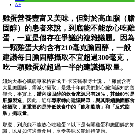
A+
雞蛋營養豐富又美味，但對於高血脂（膽
固醇）的患者來說，到底能不能放心吃雞
蛋，一直是個存在爭議的複雜議題。因為
一顆雞蛋大約含有210毫克膽固醇，一般
建議每日膽固醇攝取不宜超過300毫克，
吃一顆雞蛋就超過一半的建議攝取量。
紐約大學心臟病專家格雷戈里·卡茨醫學博士說，「雞蛋含有
大量膽固醇，需減少攝取」是幾十年前我們對心臟病認知的舊
觀念，事實上，
體內膽固醇的飲食來源只有20%，其餘80%是
肝臟製造
。因此，近
年專家轉向建議民眾，與其限縮膽固醇食
物攝取，更重要的是降低飲食中的「飽和脂肪」和「反式脂
肪」攝取量
。
那麼，到底能不能放心吃雞蛋？以下是有關雞蛋和膽固醇的知
識，以及如何適量食用，享受美味又能維持健康。