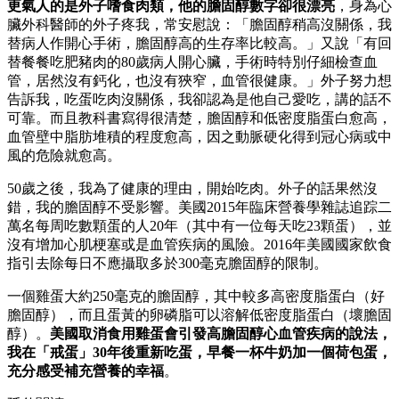
更氣人的是外子嗜食肉類，他的膽固醇數字卻很漂亮
，身為心
臟外科醫師的外子疼我，常安慰說：「膽固醇稍高沒關係，我
替病人作開心手術，膽固醇高的生存率比較高。」又說「有回
替餐餐吃肥豬肉的80歲病人開心臟，手術時特別仔細檢查血
管，居然沒有鈣化，也沒有狹窄，血管很健康。」外子努力想
告訴我，吃蛋吃肉沒關係，我卻認為是他自己愛吃，講的話不
可靠。而且教科書寫得很清楚，膽固醇和低密度脂蛋白愈高，
血管壁中脂肪堆積的程度愈高，因之動脈硬化得到冠心病或中
風的危險就愈高。
50歲之後，我為了健康的理由，開始吃肉。外子的話果然沒
錯，我的膽固醇不受影響。美國2015年臨床營養學雜誌追踪二
萬名每周吃數顆蛋的人20年（其中有一位每天吃23顆蛋），並
沒有增加心肌梗塞或是血管疾病的風險。2016年美國國家飲食
指引去除每日不應攝取多於300毫克膽固醇的限制。
一個雞蛋大約250毫克的膽固醇，其中較多高密度脂蛋白（好
膽固醇），而且蛋黃的卵磷脂可以溶解低密度脂蛋白（壞膽固
醇）。
美國取消食用雞蛋會引發高膽固醇
心血管疾病
的說法，
我在「戒蛋」30年後重新吃蛋，早餐一杯牛奶加一個荷包蛋，
充分感受補充營養的幸福
。