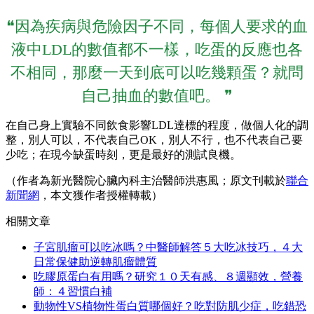
❝因為疾病與危險因子不同，每個人要求的血
液中LDL的數值都不一樣，吃蛋的反應也各
不相同，那麼一天到底可以吃幾顆蛋？就問
自己抽血的數值吧。 ❞
在自己身上實驗不同飲食影響LDL達標的程度，做個人化的調
整，別人可以，不代表自己OK，別人不行，也不代表自己要
少吃；在現今缺蛋時刻，更是最好的測試良機。
（作者為新光醫院心臟內科主治醫師洪惠風；原文刊載於
聯合
新聞網
，本文獲作者授權轉載）
相關文章
子宮肌瘤可以吃冰嗎？中醫師解答５大吃冰技巧，４大
日常保健助逆轉肌瘤體質
吃膠原蛋白有用嗎？研究１０天有感、８週顯效，營養
師：４習慣白補
動物性VS植物性蛋白質哪個好？吃對防肌少症，吃錯恐