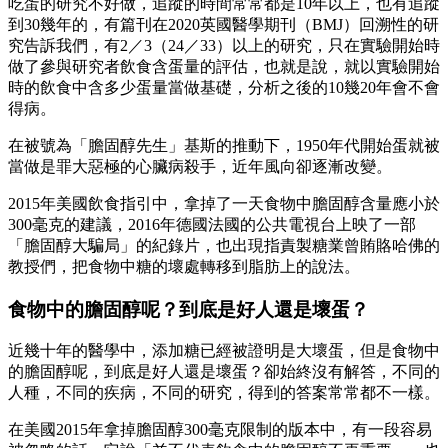
吃蛋的研究不好做，追蹤的時間常常都是10年以上，也有追蹤
到30幾年的，有篇刊在2020英國醫學期刊（BMJ）回溯性的研
究告訴我們，有2／3（24／33）以上的研究，只在實驗開始時
做了參與研究者飲食含蛋量的評估，也就是說，就以實驗開始
時的飲食中含多少蛋量當做基礎，分析之後的10幾20年會不會
得病。
在被號為「膽固醇先生」基斯的推動下，1950年代開始蛋就被
當做是罪大惡極的心臟病殺手，近年風向卻逐漸改變。
2015年美國飲食指引中，拿掉了一天食物中膽固醇含量應小於
300毫克的建議，2016年德國法國的公共電視台上映了一部
「膽固醇大騙局」的紀錄片，也出現指責製糖業曾賄賂哈佛的
教授們，把食物中糖的壞處轉移到脂肪上的說法。
食物中的膽固醇呢？到底是好人還是壞蛋？
近幾十年的醫學中，添加糖已經被證明是大壞蛋，但是食物中
的膽固醇呢，到底是好人還是壞蛋？卻始終沒有解答，不同的
人種，不同的疾病，不同的研究，得到的答案常常都不一樣。
在美國2015年拿掉膽固醇300毫克限制的版本中，有一段容易