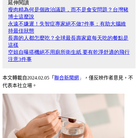
延伸閱讀
瘦肉精為何是個政治議題，而不是食安問題？台灣豬
博士這麼說
永遠不嫌遲！失智症專家絕不做7件事：有助大腦維
持最佳狀態
長壽的人都怎麼吃？全球最長壽家庭每天吃的餐點是
這樣
空姐自曝搭機絕不用廁所衛生紙 要有乾淨舒適的飛行
注意3件事
本文轉載自
2024.02.05
「
聯合新聞網
」
，僅反映作者意見，不
代表本社立場。