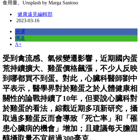
食用量。Unsplash by Marga Santoso
健康遠見編輯部
2023-03-16
分享
傳送
A+
受到禽流感、氣候變遷影響，近期國內蛋
荒持續擴大、雞蛋價格飆漲，不少人反映
到哪都買不到蛋。對此，心臟科醫師劉中
平表示，醫學界對於雞蛋之於人體健康相
關性的論戰持續了10年，但要說心臟科對
於雞蛋的看法，綜觀近期多項新研究，攝
取過多雞蛋反而會導致「死亡率」和「罹
患心臟病的機會」增加；且建議每天膽固
醇攝取量不宜超過300毫克。