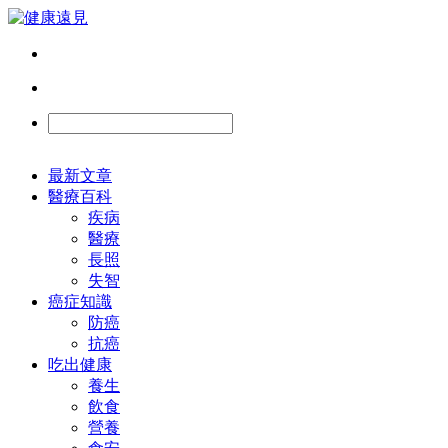
最新文章
醫療百科
疾病
醫療
長照
失智
癌症知識
防癌
抗癌
吃出健康
養生
飲食
營養