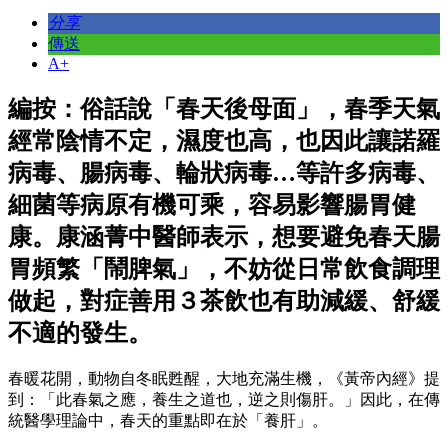
分享
傳送
A+
編按：俗話說「春天後母面」，春季天氣
經常陰情不定，濕度也高，也因此讓諾羅
病毒、腸病毒、輪狀病毒…等許多病毒、
細菌等病原有機可乘，容易影響腸胃健
康。康涵菁中醫師表示，想要避免春天腸
胃頻繁「鬧脾氣」，不妨從日常飲食調理
做起，對症善用３茶飲也有助減緩、舒緩
不適的發生。
春暖花開，動物自冬眠甦醒，大地充滿生機，《黃帝內經》提
到：「此春氣之應，養生之道也，逆之則傷肝。」因此，在傳
統醫學理論中，春天的重點即在於「養肝」。