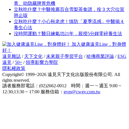
青、幼隐藏脾胃危機
立秋吃什麼？中醫推薦百合雪梨茶食譜，按３大穴位宣
肺止咳
立秋吃什麼？小心秋老虎！慎防「夏季流感」中醫揭４
養生心法
沒時間運動？醫日練氣功21年，親授5分鐘零碎養生法
加入健康遠見Line，對身體
好！
遠見雜誌
/
天下文化
/
未來親子學習平台
/
哈佛商業評論
/
ESG
遠見
/
50+
/
領導影響力學院
隱私權政策
Copyright© 1999~2026 遠見天下文化出版股份有限公司. All
rights reserved.
讀者服務部電話：(02)2662-0012 時間：週一 ~ 週五 9:00 ~
12:30;13:30 ~ 17:00 服務信箱：
gvm@cwgv.com.tw