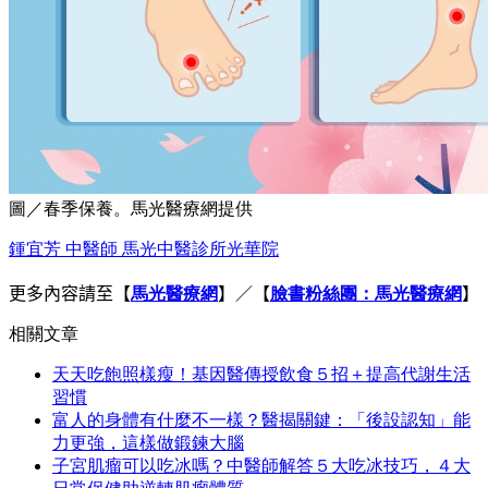
圖／春季保養。馬光醫療網提供
鍾宜芳 中醫師 馬光中醫診所光華院
更多內容請至
【
馬光醫療網
】／【
臉書粉絲團：馬光醫療網
】
相關文章
天天吃飽照樣瘦！基因醫傳授飲食５招＋提高代謝生活
習慣
富人的身體有什麼不一樣？醫揭關鍵：「後設認知」能
力更強，這樣做鍛鍊大腦
子宮肌瘤可以吃冰嗎？中醫師解答５大吃冰技巧，４大