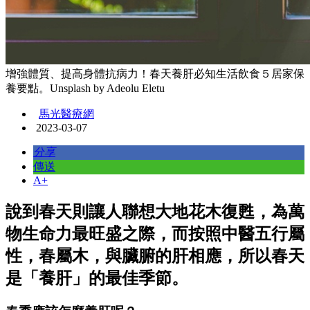
增強體質、提高身體抗病力！春天養肝必知生活飲食５居家保
養要點。Unsplash by Adeolu Eletu
馬光醫療網
2023-03-07
分享
傳送
A+
說到春天則讓人聯想大地花木復甦，為萬
物生命力最旺盛之際，而按照中醫五行屬
性，春屬木，與臟腑的肝相應，所以春天
是「養肝」的最佳季節。