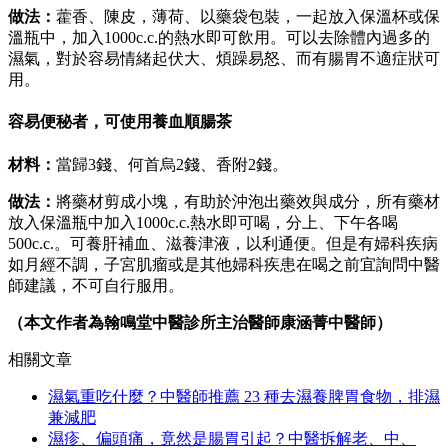
做法：
藿香、陳皮，薄荷、以藥袋包裝，一起放入保溫杯或保
溫瓶中，加入1000c.c.的熱水即可飲用。可以去除體內過多的
濕氣，對於容易情緒起伏大、煩躁易怒、而有腸胃不適症狀可
用。
容易便秘者，可使用養血順腸茶
材料：
當歸3錢、何首烏2錢、香附2錢。
做法：
將藥材剪成小塊，有助於沖泡出藥效與成分，所有藥材
放入保溫瓶中加入1000c.c.熱水即可喝，分上、下午各喝
500c.c.。可養肝補血、滋養津液，以利通便。但是有婦科疾病
如月經不調，子宮肌瘤或是其他婦科疾患在喝之前宜詢問中醫
師建議，不可自行服用。
（本文作者為翰鳴堂中醫診所主治醫師康涵菁中醫師）
相關文章
濕氣重吃什麼？中醫師推薦 23 種去濕養脾胃食物，排濕
兼減肥
濕疹、偏頭痛，竟然是腸胃引起？中醫拆解老、中、