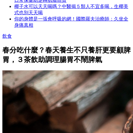
日常保健助逆轉肌瘤體質
椰子水可以天天喝嗎？中醫揭５類人不宜多喝，生椰美
式也別天天喝
你的身體是一張會呼吸的網！國際羅夫治療師：久坐全
身痛真相
飲食
春分吃什麼？春天養生不只養肝更要顧脾
胃，３茶飲助調理腸胃不鬧脾氣