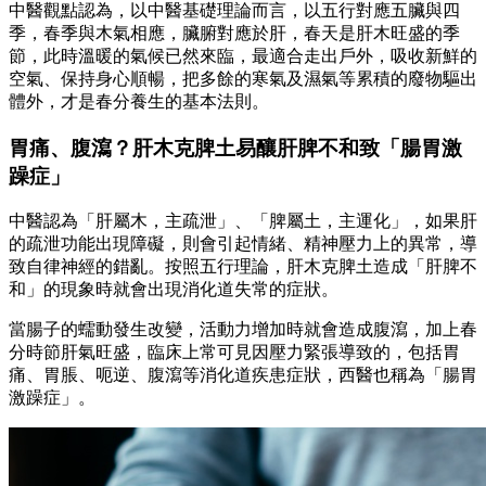
中醫觀點認為，以中醫基礎理論而言，以五行對應五臟與四
季，春季與木氣相應，臟腑對應於肝，春天是肝木旺盛的季
節，此時溫暖的氣候已然來臨，最適合走出戶外，吸收新鮮的
空氣、保持身心順暢，把多餘的寒氣及濕氣等累積的廢物驅出
體外，才是春分養生的基本法則。
胃痛、腹瀉？肝木克脾土易釀肝脾不和致「腸胃激
躁症」
中醫認為「肝屬木，主疏泄」、「脾屬土，主運化」，如果肝
的疏泄功能出現障礙，則會引起情緒、精神壓力上的異常，導
致自律神經的錯亂。
按照五行理論，肝木克脾土造成「肝脾不
和」的現象時就會出現消化道失常的症狀。
當腸子的蠕動發生改變，活動力增加時就會造成腹瀉，加上春
分時節肝氣旺盛，臨床上常可見因壓力緊張導致的，包括胃
痛、胃脹、呃逆、腹瀉等消化道疾患症狀，西醫也稱為「腸胃
激躁症」。