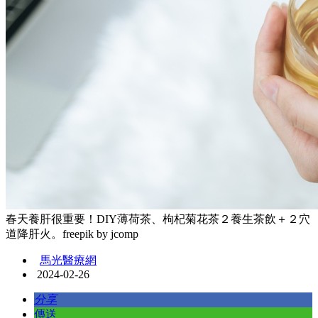
春天養肝很重要！DIY薄荷茶、枸杞菊花茶２養生茶飲＋２穴
道降肝火。freepik by jcomp
馬光醫療網
2024-02-26
分享
傳送