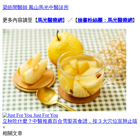
梁皓閔醫師 鳳山馬光中醫診所
更多內容請至
【
馬光醫療網
】／【
臉書粉絲團：馬光醫療網
】
Just For You
立秋吃什麼？中醫推薦百合雪梨茶食譜，按３大穴位宣肺止咳
×
相關文章