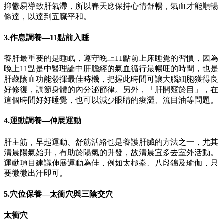
抑鬱易導致肝氣滯，所以春天應保持心情舒暢，氣血才能順暢
條達，以達到五臟平和。
3.作息調養—11點前入睡
養肝最重要的是睡眠，遵守晚上11點前上床睡覺的習慣，因為
晚上11點是中醫理論中肝膽經的氣血循行最暢旺的時間，也是
肝藏陰血功能發揮最佳時機，把握此時間可讓大腦細胞獲得良
好修復，調節身體的內分泌節律。另外，「肝開竅於目」，在
這個時間好好睡覺，也可以減少眼睛的痠澀、流目油等問題。
4.運動調養—伸展運動
肝主筋，早起運動、舒筋活絡也是養護肝臟的方法之一，尤其
清晨陽氣始升，有助於陽氣的升發，故清晨宜多去室外活動。
運動項目建議伸展運動為佳，例如太極拳、八段錦及瑜伽，只
要微微出汗即可。
5.穴位保養—太衝穴與三陰交穴
太衝穴