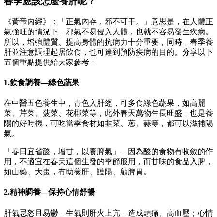
春季應該怎麼養肝呢？
《黃帝內經》：「正氣內存，邪不可干。」意思是，在人體正
氣強旺的情況下，邪氣不易侵入人體，也就不容易發生疾病。
所以，增強體質、提高身體的抗病力十分重要，同時，春季養
肝並注意調理起居飲食，也可達到預防疾病的目的。分享以下
五個重點提供給大家參考：
1.飲食調養—綠色蔬果
在中醫五色養生中，青色入肝經，可多食綠色蔬果，如高麗
菜、芹菜、菠菜、花椰菜等，此外春天萬物生長旺盛，也是養
陽的好時機，可吃當季食材如韭菜、蔥、蒜等，都可以滋補陽
氣。
「春日宜省酸，增甘，以養脾氣」，因為酸的食物有收斂的作
用，不適宜在春天這個生發的季節服用，而甘味的食品入脾，
如山藥、大棗，有助養肝、護陽、顧脾胃。
2.精神調養—保持心情舒暢
肝氣忌怒且易鬱，生氣則肝火上亢，造成頭痛、高血壓；心情