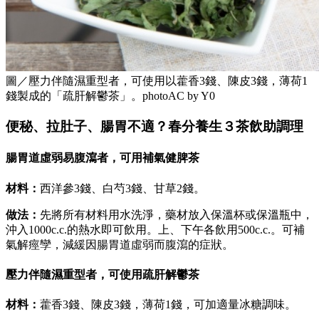
圖／壓力伴隨濕重型者，可使用以藿香3錢、陳皮3錢，薄荷1
錢製成的「疏肝解鬱茶」。photoAC by Y0
便秘、拉肚子、腸胃不適？春分養生３茶飲助調理
腸胃道虛弱易腹瀉者，可用
補氣健脾茶
材料：
西洋參3錢、白芍3錢、甘草2錢
。
做法：
先將所有材料用水洗淨，藥材放入保溫杯或保溫瓶中，
沖入1000c.c.的熱水即可飲用。上、下午各飲用500c.c.。可補
氣解痙孿，減緩因腸胃道虛弱而腹瀉的症狀。
壓力伴隨濕重型者，可使用疏肝解鬱茶
材料：
藿香3錢、陳皮3錢，薄荷1錢，可加適量冰糖調味
。