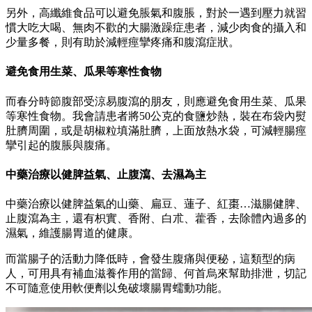
另外，高纖維食品可以避免脹氣和腹脹，對於一遇到壓力就習
慣大吃大喝、無肉不歡的大腸激躁症患者，減少肉食的攝入和
少量多餐，則有助於減輕痙攣疼痛和腹瀉症狀。
避免食用生菜、瓜果等寒性食物
而
春分時節腹部受涼易腹瀉的朋友，則應避免食用生菜、瓜果
等寒性食物。我會請患者將50公克的食鹽炒熱，裝在布袋內熨
肚臍周圍，或是胡椒粒填滿肚臍，上面放熱水袋，可減輕腸痙
攣引起的腹脹與腹痛。
中藥治療以健脾益氣、止腹瀉、
去濕
為主
中藥治療以健脾益氣的山藥、扁豆、蓮子、紅棗…滋腸健脾、
止腹瀉為主，還有枳實、香附、白朮、藿香，去除體內過多的
濕氣，維護腸胃道的健康。
而當腸子的活動力降低時，會發生腹痛與便秘，這類型的病
人，可用具有補血滋養作用的當歸、何首烏來幫助排泄，切記
不可隨意使用軟便劑以免破壞腸胃蠕動功能。