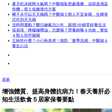
夏天吃冰能降火氣嗎？中醫揭私密處搔癢、泌尿道感染
危機，授５低糖替代方案
椰子水可以天天喝嗎？中醫揭５類人不宜多喝，生椰美
式也別天天喝
沒時間運動？醫日練氣功21年，親授5分鐘零碎養生法
張員瑛「檸檬橄欖油」怎麼喝？營養師曝４功效，警告
４類人別空腹喝
立秋吃什麼？小心秋老虎！慎防「夏季流感」中醫揭４
養生心法
居家
增強體質、提高身體抗病力！春天養肝必
知生活飲食５居家保養要點