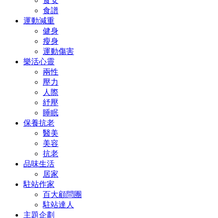
食安
食譜
運動減重
健身
瘦身
運動傷害
樂活心靈
兩性
壓力
人際
紓壓
睡眠
保養抗老
醫美
美容
抗老
品味生活
居家
駐站作家
百大顧問團
駐站達人
主題企劃