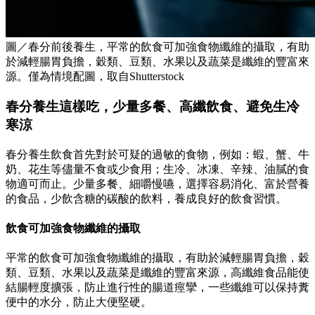
圖／春分前後養生，平常的飲食可加強食物纖維的攝取，有助
於減輕腸胃負擔，穀類、豆類、水果以及蔬菜是纖維的豐富來
源。僅為情境配圖，取自Shutterstock
春分養生這樣吃，
少量多餐、
高纖飲食、
避免生冷
寒涼
春分養生飲食首先對於可疑的過敏的食物，例如：蝦、蟹、牛
奶、花生等儘量不食或少食用；生冷、冰凍、辛辣、油膩的食
物適可而止。少量多餐、細嚼慢嚥，選擇容易消化、富於營養
的食品，少飲含糖的碳酸的飲料，養成良好的飲食習慣。
飲食可加強食物纖維的攝取
平常的飲食可加強食物纖維的攝取，有助於減輕腸胃負擔，穀
類、豆類、水果以及蔬菜是纖維的豐富來源，高纖維食品能使
結腸輕度擴張，防止進行性的腸道痙攣，一些纖維可以保持糞
便中的水分，防止大便堅硬。