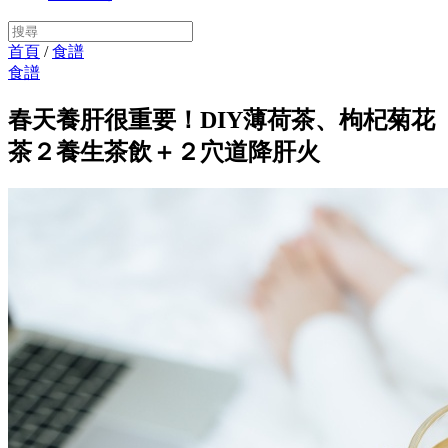
首頁
/
食譜
食譜
春天養肝很重要！DIY薄荷茶、枸杞菊花
茶２養生茶飲＋２穴道降肝火