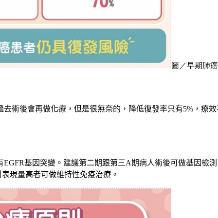
圖／早期肺癌
過去術後會再做化療，但是很無奈的，降低復發率只有
5%
，療效
有
EGFR
基因突變。建議第二期跟第三
A
期病人術後可做基因檢測
對表現量高者可做維持性免疫治療。