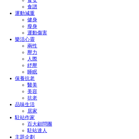
食安
食譜
運動減重
健身
瘦身
運動傷害
樂活心靈
兩性
壓力
人際
紓壓
睡眠
保養抗老
醫美
美容
抗老
品味生活
居家
駐站作家
百大顧問團
駐站達人
主題企劃