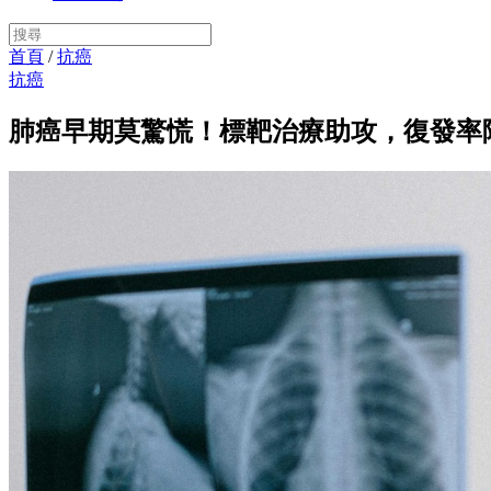
首頁
/
抗癌
抗癌
肺癌早期莫驚慌！標靶治療助攻，復發率降