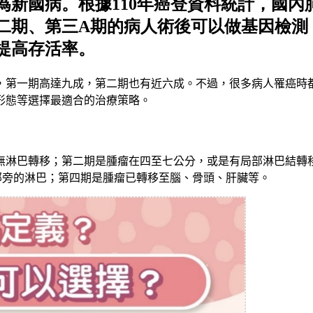
為新國病。根據110年癌登資料統計，國內
二期、第三A期的病人術後可以做基因檢測，
提高存活率。
，第一期高達九成，第二期也有近六成。不過，很多病人罹癌時
形態等選擇最適合的治療策略。
無淋巴轉移；第二期是腫瘤在四至七公分，或是有局部淋巴結轉
部旁的淋巴
；
第四期是腫瘤已轉移至腦、骨頭、肝臟等。