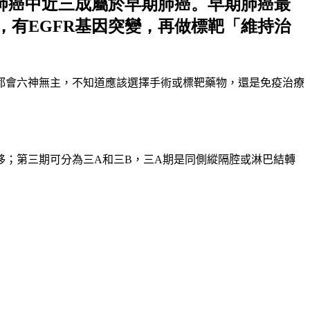
肺癌中近三成屬於早期肺癌。早期肺癌最
有EGFR基因突變，再做標靶「維持治
都會六神無主，不知道應該選擇手術或標靶藥物，還是免疫治療
移；第三期可分為三
A
和三
B
，三
A
期是同側縱隔腔或淋巴結轉