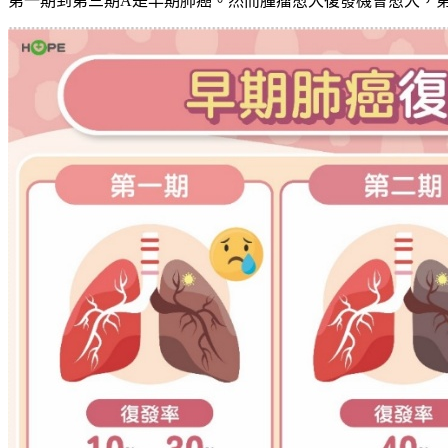
第一期到第三期
A
是早期肺癌。然而腫瘤愈大復發機會愈大，