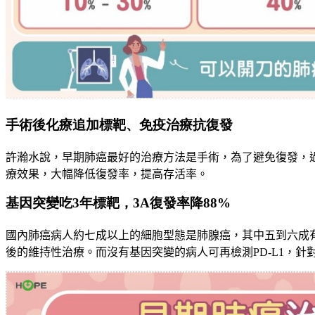
手術後化療追加標靶、免疫治療抗復發
許瀚水說，早期肺癌最好的治療方法是手術，為了避免復發，
療效果
，
大幅降低
復發率，提高存活率。
基因突變吃3年標靶，3A復發率降88%
國內肺癌病人約七成以上的細胞型態是肺腺癌，其中五到六成
後的維持性治療
。
而沒有基因突變的病人可再檢測
PD-L1
，
針