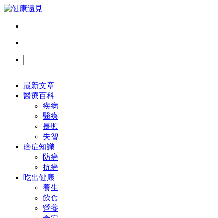
最新文章
醫療百科
疾病
醫療
長照
失智
癌症知識
防癌
抗癌
吃出健康
養生
飲食
營養