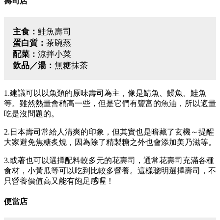
壽司店
主食：
鮭魚壽司
蛋白質：
茶碗蒸
配菜：
涼拌小菜
飲品／湯：
無糖抹茶
1.建議可以以魚類的原味壽司為主，像是鯖魚、鰻魚、鮭魚
等。雖然熱量會稍高一些，但是它們有豐富的魚油，所以適量
吃是沒問題的。
2.日本壽司常給人清爽的印象，但其實也是暗藏了玄機～提醒
大家避免焦糖炙燒，因為除了精製糖之外也會添加美乃滋等。
3.或著也可以選擇配料較多元的花壽司，通常花壽司充滿各種
食材，小黃瓜等可以吃到比較多營養。這樣聰明選擇壽司，不
只營養價值高又能有飽足感喔！
便當店