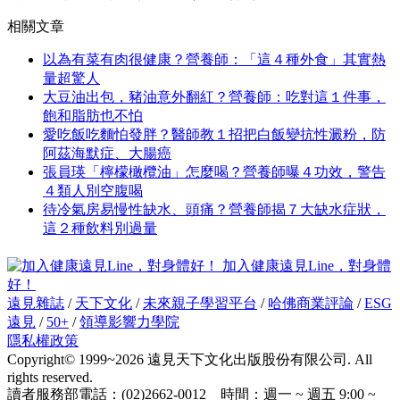
相關文章
以為有菜有肉很健康？營養師：「這４種外食」其實熱
量超驚人
大豆油出包，豬油意外翻紅？營養師：吃對這１件事，
飽和脂肪也不怕
愛吃飯吃麵怕發胖？醫師教１招把白飯變抗性澱粉，防
阿茲海默症、大腸癌
張員瑛「檸檬橄欖油」怎麼喝？營養師曝４功效，警告
４類人別空腹喝
待冷氣房易慢性缺水、頭痛？營養師揭７大缺水症狀，
這２種飲料別過量
加入健康遠見Line，對身體
好！
遠見雜誌
/
天下文化
/
未來親子學習平台
/
哈佛商業評論
/
ESG
遠見
/
50+
/
領導影響力學院
隱私權政策
Copyright© 1999~2026 遠見天下文化出版股份有限公司. All
rights reserved.
讀者服務部電話：(02)2662-0012 時間：週一 ~ 週五 9:00 ~