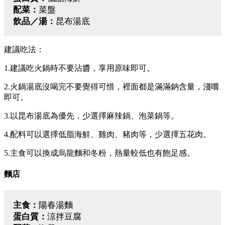
配菜：
菜盤
飲品／湯：
昆布湯底
建議吃法：
1.建議吃火鍋時不要沾醬，享用原味即可。
2.火鍋湯底沒喝完不要覺得可惜，裡面都是滿滿鈉含量，淺嚐
即可。
3.以昆布湯底為優先，少選擇麻辣鍋、泡菜鍋等。
4.配料可以選擇低脂海鮮、雞肉、豬肉等，少選擇五花肉。
5.主食可以換成烏龍麵和冬粉，熱量較低也有飽足感。
麵店
主食：
陽春湯麵
蛋白質：
涼拌豆腐