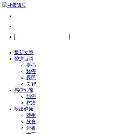
最新文章
醫療百科
疾病
醫療
長照
失智
癌症知識
防癌
抗癌
吃出健康
養生
飲食
營養