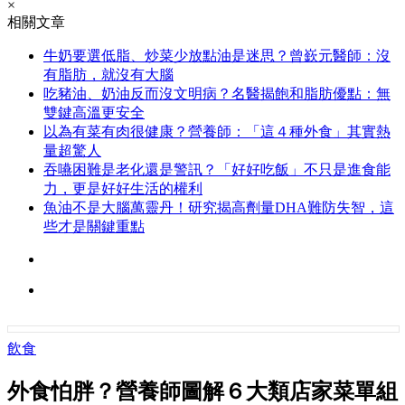
×
相關文章
牛奶要選低脂、炒菜少放點油是迷思？曾嶔元醫師：沒
有脂肪，就沒有大腦
吃豬油、奶油反而沒文明病？名醫揭飽和脂肪優點：無
雙鍵高溫更安全
以為有菜有肉很健康？營養師：「這４種外食」其實熱
量超驚人
吞嚥困難是老化還是警訊？「好好吃飯」不只是進食能
力，更是好好生活的權利
魚油不是大腦萬靈丹！研究揭高劑量DHA難防失智，這
些才是關鍵重點
飲食
外食怕胖？營養師圖解６大類店家菜單組