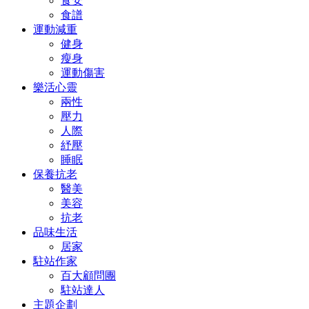
食安
食譜
運動減重
健身
瘦身
運動傷害
樂活心靈
兩性
壓力
人際
紓壓
睡眠
保養抗老
醫美
美容
抗老
品味生活
居家
駐站作家
百大顧問團
駐站達人
主題企劃