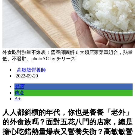
外食吃對熱量不爆表！營養師圖解６大類店家菜單組合，熱量
低、不發胖。photoAC by チリーズ
高敏敏營養師
2022-09-20
分享
傳送
A+
人人都斜槓的年代，你也是餐餐「老外」
的外食族嗎？面對五花八門的店家，總是
擔心吃錯熱量爆表又營養失衡？高敏敏營