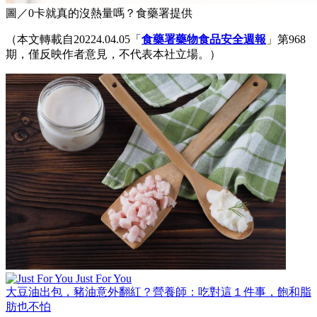
圖／0卡就真的沒熱量嗎？食藥署提供
（本文轉載自20224.04.05「
食藥署藥物食品安全週報
」第968
期，僅反映作者意見，不代表本社立場。）
Just For You
大豆油出包，豬油意外翻紅？營養師：吃對這１件事，飽和脂
肪也不怕