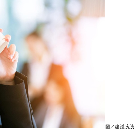
圖／建議膀胱過