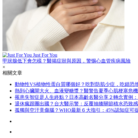
Just For You
甲狀腺低下會怎樣？醫揭症狀與原因，警惕心血管疾病風險
×
相關文章
動物性VS植物性蛋白質哪個好？吃對防肌少症，吃錯恐增
熱到心臟開大火、血液變糖漿？醫警告夏季心肌梗塞危機
罹患失智症是人生終點？日本高齡名醫分享２轉念實例：
退休瘋跟團出國？台大醫示警：反覆抽膝關節積水恐致感
孤獨與空汙竟傷腦？WHO最新６大指引：45%認知症可