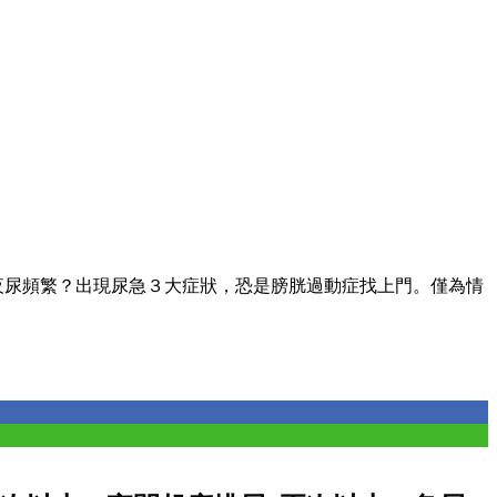
夜尿頻繁？出現尿急３大症狀，恐是膀胱過動症找上門。僅為情