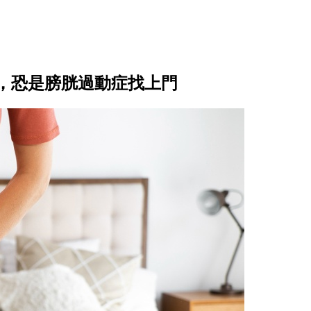
，恐是膀胱過動症找上門