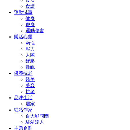
食安
食譜
運動減重
健身
瘦身
運動傷害
樂活心靈
兩性
壓力
人際
紓壓
睡眠
保養抗老
醫美
美容
抗老
品味生活
居家
駐站作家
百大顧問團
駐站達人
主題企劃