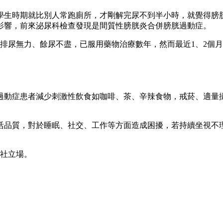
學生時期就比別人常跑廁所，才剛解完尿不到半小時，就覺得膀
影響，前來泌尿科檢查發現是間質性膀胱炎合併膀胱過動症。
善排尿無力、餘尿不盡，已服用藥物治療數年，然而最近1、2個
過動症患者減少刺激性飲食如咖啡、茶、辛辣食物，戒菸、適量
活品質，對於睡眠、社交、工作等方面造成困擾，若持續坐視不
本社立場。