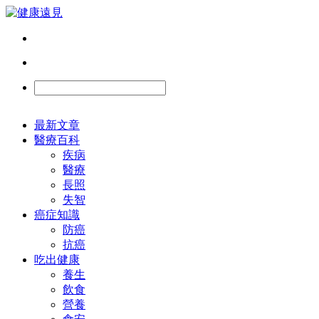
最新文章
醫療百科
疾病
醫療
長照
失智
癌症知識
防癌
抗癌
吃出健康
養生
飲食
營養