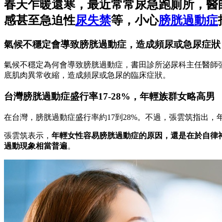
春天乍暖還寒，最近常常尿急跑廁所，醫
感甚至急迫性
尿失禁
等，小心
膀胱過動症
氣候不穩定會導致膀胱過動症，造成頻尿或急尿症狀
氣候不穩定為何會導致膀胱過動症，書田診所泌尿科主任醫師
底肌肉異常收縮，造成頻尿或急尿的臨床症狀。
台灣膀胱過動症盛行率17-28%，年輕族群女略高男
在台灣，膀胱過動症盛行率約17到28%。不過，張雲筑指出
張雲筑表示，
年輕女性容易膀胱過動症的原因，還是在於自律
過動現象相當普遍
。