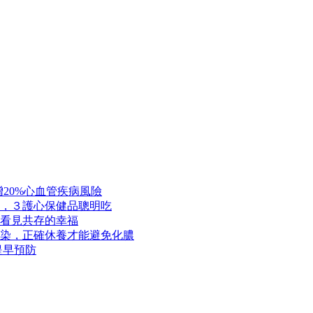
20%心血管疾病風險
，３護心保健品聰明吃
看見共存的幸福
染，正確休養才能避免化膿
提早預防