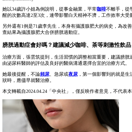
她以34歲許小姐為例說明，從事金融業，平常
咖啡
不離手，從
醒的次數高達2至3次，連帶影響白天精神不濟，工作效率大受
另外還有1例是71歲李先生，本身有攝護腺肥大的病史，為改
查結果為攝護腺肥大合併膀胱過動症。
膀胱過動症會好嗎？建議減少咖啡、茶等刺激性飲品
治療方面，張雲筑提到，生活習慣的調整相當重要，建議膀胱
由泌尿科醫師的評估及良好的醫病溝通選擇合宜的治療方式。
她最後提醒，不論
頻尿
、急尿或
夜尿
，第一個影響到的就是生
狀時，應儘早就醫治療。
本文轉載自2024.04.24「中央社」，僅反映作者意見，不代表