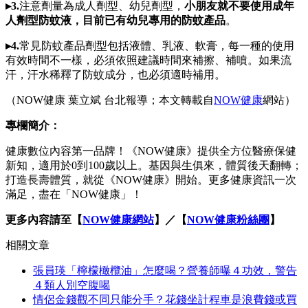
▸3.
注意劑量為成人劑型、幼兒劑型，
小朋友就不要使用成年
人劑型防蚊液，目前已有幼兒專用的防蚊產品
。
▸4.
常見防蚊產品劑型包括液體、乳液、軟膏，每一種的使用
有效時間不一樣，必須依照建議時間來補擦、補噴。如果流
汗，汗水稀釋了防蚊成分，也必須適時補用。
（NOW健康 葉立斌 台北報導；本文轉載自
NOW健康
網站）
專欄簡介：
健康數位內容第一品牌！《NOW健康》提供全方位醫療保健
新知，適用於0到100歲以上。基因與生俱來，體質後天翻轉；
打造長壽體質，就從《NOW健康》開始。更多健康資訊一次
滿足，盡在「NOW健康」！
更多內容請至【
NOW健康網站
】／【
NOW健康粉絲團
】
相關文章
張員瑛「檸檬橄欖油」怎麼喝？營養師曝４功效，警告
４類人別空腹喝
情侶金錢觀不同只能分手？花錢坐計程車是浪費錢或買