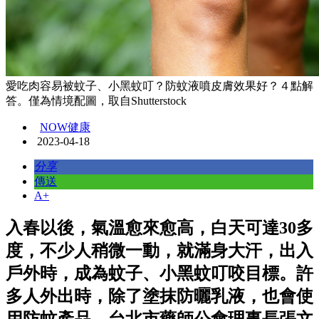
愛吃肉容易被蚊子、小黑蚊叮？防蚊液噴皮膚效果好？４點解
答。僅為情境配圖，取自Shutterstock
NOW健康
2023-04-18
分享
傳送
A+
入春以後，氣溫愈來愈高，白天可達30多
度，不少人稍微一動，就滿身大汗，出入
戶外時，成為蚊子、小黑蚊叮咬目標。許
多人外出時，除了塗抹防曬乳液，也會使
用防蚊產品，台北市藥師公會理事長張文