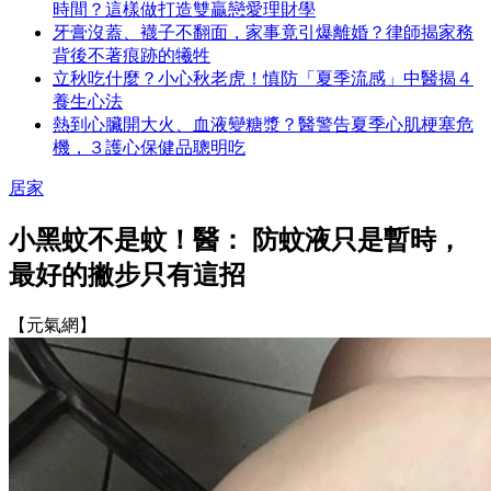
時間？這樣做打造雙贏戀愛理財學
牙膏沒蓋、襪子不翻面，家事竟引爆離婚？律師揭家務
背後不著痕跡的犧牲
立秋吃什麼？小心秋老虎！慎防「夏季流感」中醫揭４
養生心法
熱到心臟開大火、血液變糖漿？醫警告夏季心肌梗塞危
機，３護心保健品聰明吃
居家
小黑蚊不是蚊！醫： 防蚊液只是暫時，
最好的撇步只有這招
【元氣網】