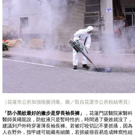
（花蓮市公所加強噴藥消毒。圖／取自花運市公所粉絲專頁）
「防小黑蚊最好的撇步是穿長袖長褲」
，花蓮門諾醫院家醫科
醫師黃繩龍說，防蚊液只是暫時性的，時間過了藥效就沒了，
建議到戶外時穿著薄長袖長褲。若被叮咬切記不要抓搔，因為
人在野外，指甲縫可能藏有細菌，若抓破很容易造成蜂窩性組