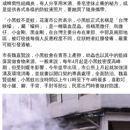
成蜂窩性組織炎，有人分享用米酒、香皂塗抹止癢的秘方，或
是提供各式各樣的防蚊液照片，要她買了隨身攜帶。
「小黑蚊不是蚊」花蓮市公所表示，小黑蚊正式名稱是「台灣
鋏蠓」，屬「蠓科」，是一種吸血昆蟲。俗稱黑微仔、烏微
仔、小金剛、黑金剛，在台灣主要分布在東部、中部及南部地
區，被叮咬後每個人反應程度不同，症狀輕者紅腫發癢，嚴重
可能引發過敏。
市長魏嘉賢說，小黑蚊會在青苔上產卵，幼蟲也以其中的藍綠
藻當做食物來源。一般來說，每年4月起是小黑蚊密度高峰
期，但受到暖冬影響，今年提早出現，市公所上月起就加強清
溝及環境消毒，並規畫以開口契約專責處理，全面防治。魏嘉
賢提醒，小黑蚊出沒時間以上午11時至下午4時最多，喜歡叮
咬小腿、腳、手背、手肘等部位，民眾出門時要做好防護。