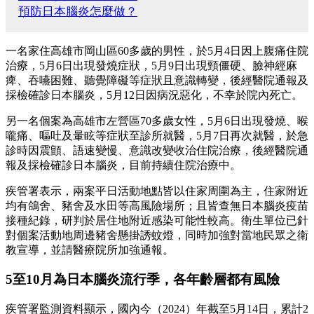
預防日本腦炎怎麼做？
一名家住高雄市岡山區60多歲的男性，於5月4日因上腹痛住院
治療，5月6日出現發燒症狀，5月9日出現頸僵硬、臉神經麻
痺、吞嚥困難、聽覺障礙等症狀且意識轉變，後經醫院通報及
採檢確診日本腦炎，5月12日因病況惡化，不幸於院內死亡。
另一名個案為高雄市左營區70多歲女性，5月6日出現發燒、喉
嚨痛、嘔吐及暈眩等症狀至診所就醫，5月7日再次就醫，於急
診時因震顫、語速變慢、意識改變收治住院治療，後經醫院通
報及採檢確診日本腦炎，目前持續住院治療中。
疾管署表示，兩案平日活動地點皆以住家周圍為主，住家附近
均有鴿舍、豬舍及水田等高風險場所；且皆查無日本腦炎疫苗
接種紀錄，研判於居住地附近感染可能性較高。衛生單位已針
對個案活動地周邊豬舍懸掛誘蚊燈，同時加強對當地民眾之衛
教宣導，並請醫療院所加強通報。
5至10月為日本腦炎流行季，各年齡層都有風險
疾管署監測資料顯示，國內今（2024）年截至5月14日，累計2