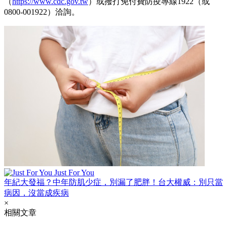
（
https://www.cdc.gov.tw
）或撥打免付費防疫專線1922（或
0800-001922）洽詢。
Just For You
年紀大發福？中年防肌少症，別漏了肥胖！台大權威：別只當
病因，沒當成疾病
×
相關文章