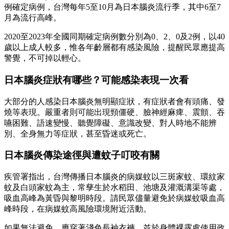
例確定病例，台灣每年5至10月為日本腦炎流行季，其中6至7
月為流行高峰。
2020至2023年全國同期確定病例數分別為0、2、0及2例，以40
歲以上成人較多，惟各年齡層都有感染風險，提醒民眾應提高
警覺，不可掉以輕心。
日本腦炎症狀有哪些？可能感染表現一次看
大部分的人感染日本腦炎無明顯症狀，有症狀者會有頭痛、發
燒等表現。嚴重者則可能出現頸僵硬、臉神經麻痺、震顫、吞
嚥困難、語速變慢、聽覺障礙、意識改變、對人時地不能辨
別、全身無力等症狀，甚至昏迷或死亡。
日本腦炎傳染途徑與遭蚊子叮咬有關
疾管署指出，台灣傳播日本腦炎的病媒蚊以三斑家蚊、環紋家
蚊及白頭家蚊為主，常孳生於水稻田、池塘及灌溉溝渠等處，
吸血高峰為黃昏與黎明時段。請民眾儘量避免於病媒蚊吸血高
峰時段，在病媒蚊高風險環境附近活動。
如果無法避免，應穿著淺色長袖衣褲，並於身體裸露處使用政