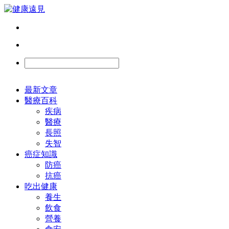
最新文章
醫療百科
疾病
醫療
長照
失智
癌症知識
防癌
抗癌
吃出健康
養生
飲食
營養