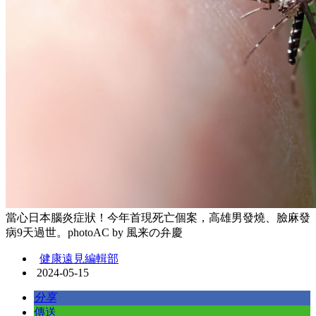
當心日本腦炎症狀！今年首現死亡個案，高雄男發燒、臉麻發
病9天過世。photoAC by 風来の弁慶
健康遠見編輯部
2024-05-15
分享
傳送