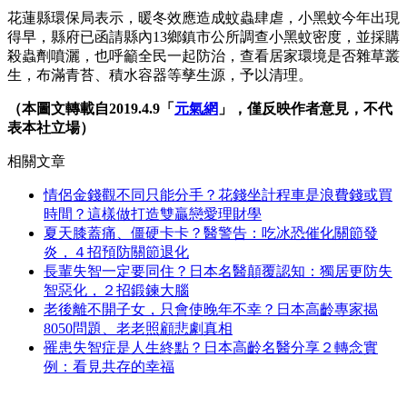
花蓮縣環保局表示，暖冬效應造成蚊蟲肆虐，小黑蚊今年出現
得早，縣府已函請縣內13鄉鎮市公所調查小黑蚊密度，並採購
殺蟲劑噴灑，也呼籲全民一起防治，查看居家環境是否雜草叢
生，布滿青苔、積水容器等孳生源，予以清理。
（本圖文轉載自2019.4.9「
元氣網
」，僅反映作者意見，不代
表本社立場）
相關文章
情侶金錢觀不同只能分手？花錢坐計程車是浪費錢或買
時間？這樣做打造雙贏戀愛理財學
夏天膝蓋痛、僵硬卡卡？醫警告：吃冰恐催化關節發
炎，４招預防關節退化
長輩失智一定要同住？日本名醫顛覆認知：獨居更防失
智惡化，２招鍛鍊大腦
老後離不開子女，只會使晚年不幸？日本高齡專家揭
8050問題、老老照顧悲劇真相
罹患失智症是人生終點？日本高齡名醫分享２轉念實
例：看見共存的幸福