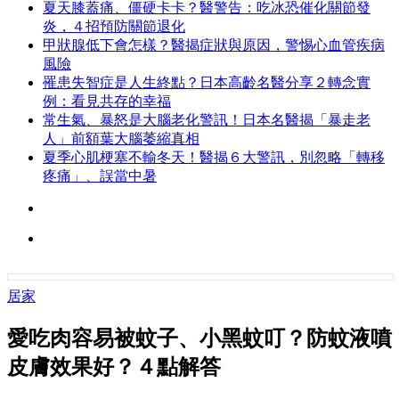
夏天膝蓋痛、僵硬卡卡？醫警告：吃冰恐催化關節發
炎，４招預防關節退化
甲狀腺低下會怎樣？醫揭症狀與原因，警惕心血管疾病
風險
罹患失智症是人生終點？日本高齡名醫分享２轉念實
例：看見共存的幸福
常生氣、暴怒是大腦老化警訊！日本名醫揭「暴走老
人」前額葉大腦萎縮真相
夏季心肌梗塞不輸冬天！醫揭６大警訊，別忽略「轉移
疼痛」、誤當中暑
居家
愛吃肉容易被蚊子、小黑蚊叮？防蚊液噴
皮膚效果好？４點解答