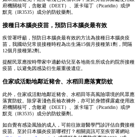
府機關核可，含敵避（DEET）、派卡瑞丁（Picaridin）或伊
默克（IR3535）成分的防蚊藥劑。
接種日本腦炎疫苗，預防日本腦炎最有效
疾管署呼籲，預防日本腦炎最有效的方法為接種日本腦炎疫
苗，我國幼兒常規接種時程為出生滿15個月接種第1劑，間隔
12個月接種第2劑。
提醒民眾應按時帶家中適齡幼兒至各地衛生所或合約院所接種
疫苗，以避免因感染衍生嚴重後遺症。
住家或活動地鄰近豬舍、水稻田應落實防蚊
此外，住家或活動地鄰近豬舍、水稻田等高風險環境的民眾應
落實防蚊。除穿著淺色長袖衣褲外，亦可於身體裸露處使用政
府機關核可，含敵避（DEET）、派卡瑞丁（Picaridin）或伊
默克（IR3535）成分的防蚊藥劑。
如自覺有感染風險的成人，可前往旅遊醫學門診評估自費接種
疫苗。至於日本腦炎疫苗哪裡打？相關資訊可至疾管署網站