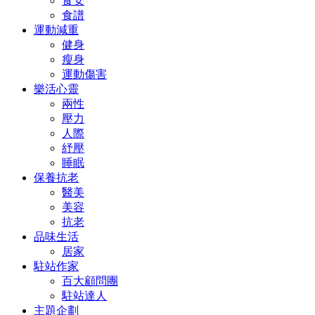
食安
食譜
運動減重
健身
瘦身
運動傷害
樂活心靈
兩性
壓力
人際
紓壓
睡眠
保養抗老
醫美
美容
抗老
品味生活
居家
駐站作家
百大顧問團
駐站達人
主題企劃