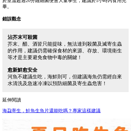
於室溫超過20分鐘細菌便會大量孳生，建議於1小時內食用完
畢。
錯誤觀念
沾芥末可殺菌
芥末、醋、酒皆只能提味，無法達到殺菌及滅寄生蟲
的作用，建議仍需確保食材的來源、存放、環境衛生
等才是主要避免食物中毒的關鍵！
愈新鮮
愈
安全
河魚不建議生吃，海鮮則可，但建議海魚仍需經自來
水清洗及急速冷凍以預防細菌及寄生蟲危害！
延伸閱讀
海蝨寄生，鮭魚生魚片還能吃嗎？專家這樣建議