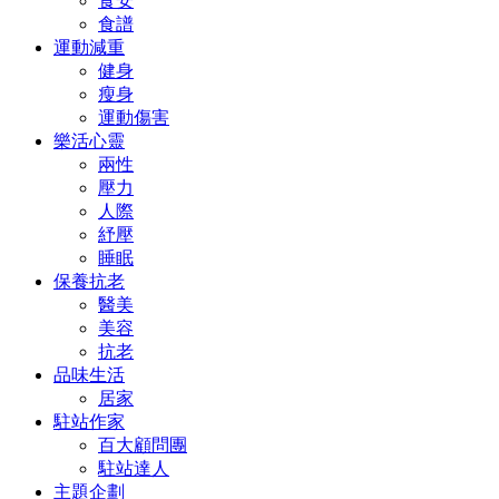
食安
食譜
運動減重
健身
瘦身
運動傷害
樂活心靈
兩性
壓力
人際
紓壓
睡眠
保養抗老
醫美
美容
抗老
品味生活
居家
駐站作家
百大顧問團
駐站達人
主題企劃