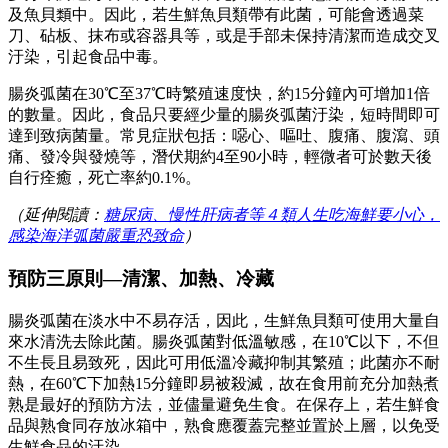
及魚貝類中。因此，若生鮮魚貝類帶有此菌，可能會透過菜
刀、砧板、抹布或容器具等，或是手部未保持清潔而造成交叉
汙染，引起食品中毒。
腸炎弧菌在30℃至37℃時繁殖速度快，約15分鐘內可增加1倍
的數量。因此，食品只要經少量的腸炎弧菌汙染，短時間即可
達到致病菌量。常見症狀包括：噁心、嘔吐、腹痛、腹瀉、頭
痛、發冷與發燒等，潛伏期約4至90小時，輕微者可於數天後
自行痊癒，死亡率約0.1%。
（延伸閱讀：
糖尿病、慢性肝病者等４類人生吃海鮮要小心，
感染海洋弧菌嚴重恐致命
）
預防三原則—清潔、加熱、冷藏
腸炎弧菌在淡水中不易存活，因此，生鮮魚貝類可使用大量自
來水清洗去除此菌。腸炎弧菌對低溫敏感，在10℃以下，不但
不生長且易致死，因此可用低溫冷藏抑制其繁殖；此菌亦不耐
熱，在60℃下加熱15分鐘即易被殺滅，故在食用前充分加熱煮
熟是最好的預防方法，並儘量避免生食。在保存上，若生鮮食
品與熟食同存放冰箱中，熟食應覆蓋完整並置於上層，以免受
生鮮食品的汙染。