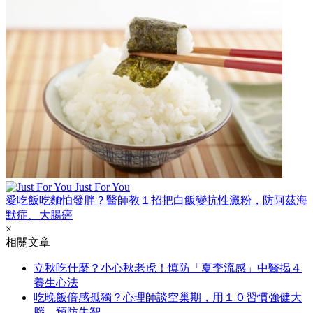
Just For You
愛吃飯吃麵怕發胖？醫師教１招把白飯變抗性澱粉，防阿茲海
默症、大腸癌
×
相關文章
立秋吃什麼？小心秋老虎！慎防「夏季流感」中醫揭４
養生心法
吃晚飯倍感孤獨？心理師談空巢期，用１０習慣強健大
腦、預防失智