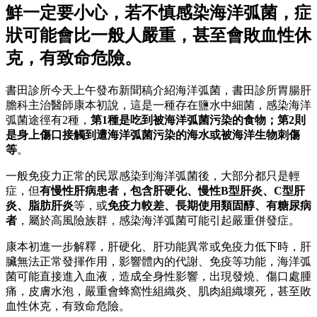
鮮一定要小心，若不慎感染海洋弧菌，症
狀可能會比一般人嚴重，甚至會敗血性休
克，有致命危險。
書田診所今天上午發布新聞稿介紹海洋弧菌，書田診所胃腸肝
膽科主治醫師康本初說，這是一種存在鹽水中細菌，感染海洋
弧菌途徑有2種，
第1種是吃到被海洋弧菌污染的食物；第2則
是身上傷口接觸到遭海洋弧菌污染的海水或被海洋生物刺傷
等
。
一般免疫力正常的民眾感染到海洋弧菌後，大部分都只是輕
症，但
有慢性肝病患者，包含
肝硬化、慢性B型肝炎、C型肝
炎、脂肪肝炎
等，或
免疫力較差、長期使用類固醇、有糖尿病
者
，屬於高風險族群，感染海洋弧菌可能引起嚴重併發症。
康本初進一步解釋，肝硬化、肝功能異常或免疫力低下時，肝
臟無法正常發揮作用，影響體內的代謝、免疫等功能，海洋弧
菌可能直接進入血液，造成全身性影響，出現發燒、傷口處腫
痛，皮膚水泡，嚴重會蜂窩性組織炎、肌肉組織壞死，甚至敗
血性休克，有致命危險。