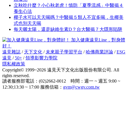
立秋吃什麼？小心秋老虎！慎防「夏季流感」中醫揭４
養生心法
椰子水可以天天喝嗎？中醫揭５類人不宜多喝，生椰美
式也別天天喝
每天曬太陽，還是缺維生素D？台大醫揭７大隱形陷阱
加入健康遠見Line，對身體
好！
遠見雜誌
/
天下文化
/
未來親子學習平台
/
哈佛商業評論
/
ESG
遠見
/
50+
/
領導影響力學院
隱私權政策
Copyright© 1999~2026 遠見天下文化出版股份有限公司. All
rights reserved.
讀者服務部電話：(02)2662-0012 時間：週一 ~ 週五 9:00 ~
12:30;13:30 ~ 17:00 服務信箱：
gvm@cwgv.com.tw