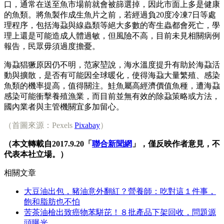
口，通常在送至魚市場前就會被篩選掉，因此市面上多是健康
的魚類。將魚製作成生魚片之前，若經過負20度冷凍7日等處
理程序，包括海蝨與線蟲類等絕大多數的寄生蟲都會死亡，學
理上還是可能造成人體過敏，但風險不高，目前未見相關病例
報告，民眾毋須過度擔憂。
海蝨猖獗原因仍不明，范家堃說，海水溫度提升有助於海蝨活
動與擴散，是否有可能因全球暖化，使得海蝨大量繁殖、感染
魚類的機率提高，值得關注。鮭魚屬高經濟價值魚種，遭海蝨
感染可能衝擊養殖漁業，而目前並無有效的除蝨策略或方法，
國內業者與主管機關宜多加留心。
（首圖來源：Pexels
Pixabay
）
（本文轉載自2017.9.20「
聯合新聞網
」，僅反映作者意見，不
代表本社立場。）
相關文章
大豆油出包，豬油意外翻紅？營養師：吃對這１件事，
飽和脂肪也不怕
苦茶油檢出致癌物苯駢芘！８批產品下架回收，問題源
頭曝光