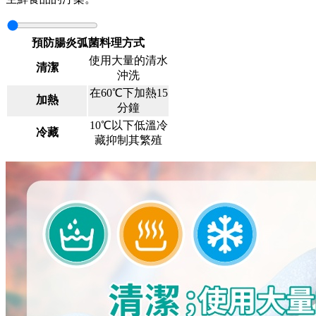
預防腸炎弧菌料理方式
使用大量的清水
清潔
沖洗
在60℃下加熱15
加熱
分鐘
10℃以下低溫冷
冷藏
藏抑制其繁殖