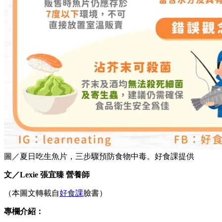
圖／夏日吃生魚片，三步驟預防食物中毒。好食課提供
文／Lexie 張宜臻 營養師
（本圖文轉載自
好食課
臉書）
專欄介紹：