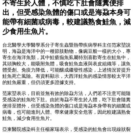
不寄生於人體，不慎吃下肚會隨糞便排
出，但受感染魚體的傷口或是海蝨本身可
能帶有細菌或病毒，較建議熟食鮭魚，減
少食用生魚片。
台北醫學大學醫學系分子寄生蟲暨熱帶疾病學科主任范家堃說
明，海蝨是海洋中的一種節肢動物，像豌豆般一樣的大小，專
寄生在海洋魚類，其中鮭瘡痂魚虱屬特別喜歡寄生在鮭魚中，
其頭胸較大，能吸附魚體，吸食鮭魚血液與表皮組織等，讓魚
體受創、免疫力降低，可能釀成繼發性感染，上述情況皆提升
鮭魚死亡風險。有資料顯示，大西洋鮭魚的感染情形較太平洋
的鮭魚嚴重，但仍須更多證據支持。
范家堃表示，目前並無有效的除蝨方法，人們若不注意可能隨
受感染的鮭魚吃下肚。由於海蝨不寄生於人體，吃下肚會隨糞
便排至體外，但受感染魚體的傷口或是海蝨本身帶有的細菌或
病毒，也可能進到人體、帶來健康安全危害，因此較建議熟食
鮭魚，減少食用生魚片。
亞東醫院感染科主任楊家瑞表示，受感染的鮭魚會出現線狀裂