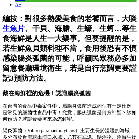
A+
編按：對很多熱愛美食的老饕而言，大啖
生魚片
、干貝、海膽、生蠔、生蚵…等生
食海鮮是人生一大樂事。但要提醒的是，
若生鮮魚貝類料理不當，食用後恐有不慎
感染腸炎弧菌的可能，呼籲民眾務必多加
留意餐廳環境衛生，若是自行烹調更要謹
記3預防方法。
藏在海鮮裡的危機！認識腸炎弧菌
在台灣的食品中毒案件中，屬腸炎弧菌造成的佔有一定比例，
是常見的細菌性食品中毒！究竟，腸炎弧菌是何方神聖？該如
何預防？就讓食藥署來為您解密。
腸炎弧菌（Vibrio parahaemolyticus）主要生長於溫暖的海域，
多分布於近海或出海口水域，尤其在底泥、懸浮物、浮游生物