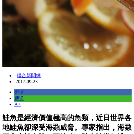
聯合新聞網
2017-09-23
分享
傳送
A+
鮭魚是經濟價值極高的魚類，近日世界各
地鮭魚卻深受海蝨威脅。專家指出，海蝨