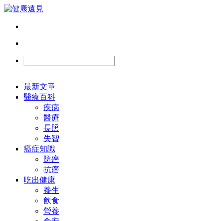
最新文章
醫療百科
疾病
醫療
長照
失智
癌症知識
防癌
抗癌
吃出健康
養生
飲食
營養