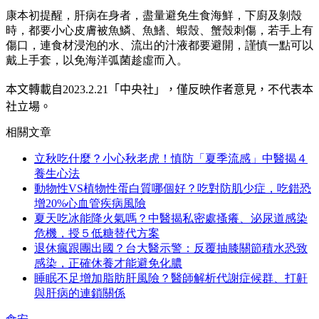
康本初提醒，肝病在身者，盡量避免生食海鮮，下廚及剝殼
時，都要小心皮膚被魚鱗、魚鰭、蝦殼、蟹殼刺傷，若手上有
傷口，連食材浸泡的水、流出的汁液都要避開，謹慎一點可以
戴上手套，以免海洋弧菌趁虛而入。
本文轉載自
2023.2.21
「中央社」
，僅反映作者意見，不代表本
社立場。
相關文章
立秋吃什麼？小心秋老虎！慎防「夏季流感」中醫揭４
養生心法
動物性VS植物性蛋白質哪個好？吃對防肌少症，吃錯恐
增20%心血管疾病風險
夏天吃冰能降火氣嗎？中醫揭私密處搔癢、泌尿道感染
危機，授５低糖替代方案
退休瘋跟團出國？台大醫示警：反覆抽膝關節積水恐致
感染，正確休養才能避免化膿
睡眠不足增加脂肪肝風險？醫師解析代謝症候群、打鼾
與肝病的連鎖關係