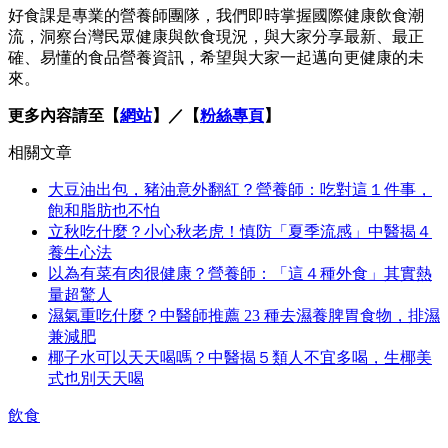
好食課是專業的營養師團隊，我們即時掌握國際健康飲食潮
流，洞察台灣民眾健康與飲食現況，與大家分享最新、最正
確、易懂的食品營養資訊，希望與大家一起邁向更健康的未
來。
更多內容請至【
網站
】／【
粉絲專頁
】
相關文章
大豆油出包，豬油意外翻紅？營養師：吃對這１件事，
飽和脂肪也不怕
立秋吃什麼？小心秋老虎！慎防「夏季流感」中醫揭４
養生心法
以為有菜有肉很健康？營養師：「這４種外食」其實熱
量超驚人
濕氣重吃什麼？中醫師推薦 23 種去濕養脾胃食物，排濕
兼減肥
椰子水可以天天喝嗎？中醫揭５類人不宜多喝，生椰美
式也別天天喝
飲食