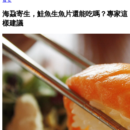
食安
海蝨寄生，鮭魚生魚片還能吃嗎？專家這
樣建議