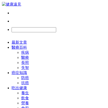
最新文章
醫療百科
疾病
醫療
長照
失智
癌症知識
防癌
抗癌
吃出健康
養生
飲食
營養