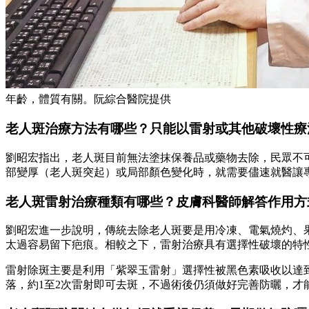
年齡，體質有關。阮綜合醫院提供
老人斑治療方法有哪些？只能以雷射或其他破壞性療
劉昭宏指出，老人斑目前無法塗抹保養品或藥物去除，民眾不
部變厚（老人斑突起）或局部顏色變化時，就需要儘速就醫讓
老人斑雷射治療種類有哪些？皮膚科醫師解答作用方
劉昭宏進一步說明，傳統去除老人斑要是用冷凍、電氣燒灼、
太過容易留下疤痕。相較之下，雷射治療具有選擇性破壞的特
雷射除斑主要是利用「紫翠玉雷射」選擇性被黑色素吸收以達到
落，約1至2次雷射即可去斑，不過術後仍須做好完善防曬，才