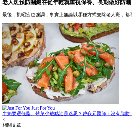
老人斑預防關鍵在從年輕就重視保養、長期做好防曬
最後，劉昭宏也強調，事實上無論以哪種方式去除老人斑，都
Just For You
牛奶要選低脂、炒菜少放點油是迷思？曾嶔元醫師：沒有脂肪
×
相關文章