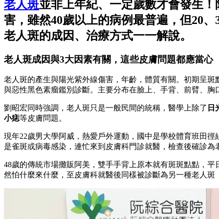
老人斑
並非上年紀、一定歲數才會發生！
害，雖然40歲以上的病例最普遍，但20
老人斑的成因、治療方式一一解說。
老人斑成因與3大因素有關，這些皮膚問題都應當心
老人斑的產生與陽光紫外線傷害，年齡，體質有關。初期呈斑
與惡性黑色素瘤鑑別診斷。主要分布在臉上、手背、前臂、胸
劉昭宏同時強調，老人斑只是一般民間的統稱，醫學上除了
日
小痣
等皮膚問題。
現年22歲男大學阿威，熱愛戶外運動，國中是學校體育班田
是雀斑或病毒感染，連忙來到皮膚科門診就醫，檢查後確診為
48歲的傳統市場攤販阿美，雙手手背上原本就有斑斑點點，平
然怕什麼來什麼，至皮膚科就醫後同樣被診斷為另一種老人斑