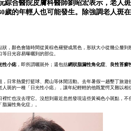
阮綜合醫院皮膚科醫師劉昭宏表示，老人斑
、30歲的年輕人也可能發生。除強調老人斑
點狀，顏色會隨時間從黃棕色褪變成黑色，形狀大小從幾公釐到
口等日光容易曝曬到的部位。
光性小痣
，即所謂曬斑外；還包括
網狀脂漏性角化症
、
良性苔癬
徑組，日常熱愛打籃球、爬山等休閒活動。去年暑假一趟墾丁旅遊
老人斑的一種「日光性小痣」，讓年紀輕輕的他既驚愕又難以相
日裡忙也沒去理它。沒想到最近忽然發現這些黃褐色小斑點，不
「脂漏性角化症」。