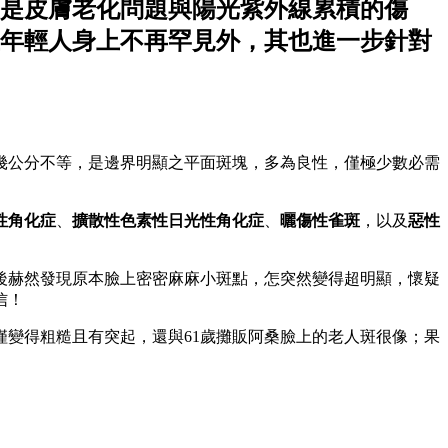
是皮膚老化問題與陽光紫外線累積的傷
在年輕人身上不再罕見外，其也進一步針對
幾公分不等，是邊界明顯之平面斑塊，多為良性，僅極少數必需
性角化症
、
擴散性色素性日光性角化症
、
曬傷性雀斑
，以及
惡性
後赫然發現原本臉上密密麻麻小斑點，怎突然變得超明顯，懷疑
信！
僅變得粗糙且有突起，還與61歲攤販阿桑臉上的老人斑很像；果