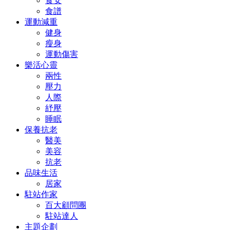
食安
食譜
運動減重
健身
瘦身
運動傷害
樂活心靈
兩性
壓力
人際
紓壓
睡眠
保養抗老
醫美
美容
抗老
品味生活
居家
駐站作家
百大顧問團
駐站達人
主題企劃