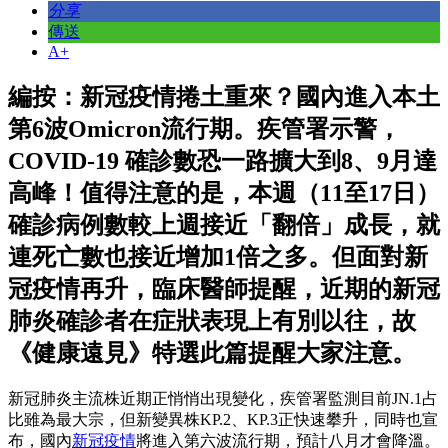
分享
傳送
A+
編按：新冠疫情捲土重來？國內進入本土
第6波Omicron流行期。疾管署示警，
COVID-19 確診數恐一路擴大到8、9月達
高峰！值得注意的是，本週（11至17日）
確診病例數較上週接近「翻倍」成長，就
連死亡數也接近增加1倍之多。但面對新
冠疫情再升，臨床醫師提醒，近期的新冠
肺炎確診者在症狀表現上有別以往，故
《健康遠見》特選此篇提醒大家注意。
新冠肺炎主流株近期正悄悄出現變化，疾管署監測目前JN.1占
比雖為最大宗，但新變異株KP.2、KP.3正快速攀升，同時也宣
布，國內
新冠疫情
將進入第六波流行期，預計八月才會降溫。