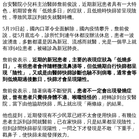
台安醫院小兒科主治醫師詹前俊說，近期新冠患者具有一大特
色，初期皆會有「低燒多日」的症狀，且低燒時快篩皆呈現陰
性，導致民眾誤判錯失就醫時機。
5月19日起，國內口罩令全面解除，國內疫情攀升，詹前俊
說，從5月底迄今，診所忙到連午休都沒辦法休息，患者一波
波湧進，多數都還是因為新冠、流感而就醫，光是一個早上就
有3到4位患者，被確診為新冠肺炎。
詹前俊表示，
近期的新冠患者，主要的表現症狀為「低燒多
日」，有些患者會伴隨輕微流鼻涕等，但低燒期自行快篩都呈
現「陰性」，又或是由醫師快篩診斷也驗不到病毒，通常會等
到低燒期過後數日，快篩才會呈現陽性。
詹前俊表示，隨著病毒不斷變異
，患者不一定會出現發燒症
狀，曾有患者只覺得身體不適、喉嚨怪怪的
，經轉診到台安醫
院，當下由他協助快篩，馬上就出現「兩條線」的結果。
他也提到，近期發現有不少民眾已經不太會使用快篩，有幾位
患者主訴到診間就醫前，已在家快篩，只是結果都呈現陰性，
但到診間快篩卻呈現陽性，一問之下才發現是不敢「下重手」
戳鼻子，使快篩未能發揮效力。