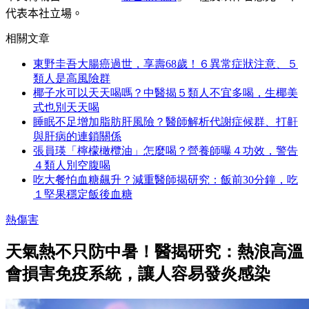
代表本社立場。
相關文章
東野圭吾大腸癌過世，享壽68歲！６異常症狀注意、５
類人是高風險群
椰子水可以天天喝嗎？中醫揭５類人不宜多喝，生椰美
式也別天天喝
睡眠不足增加脂肪肝風險？醫師解析代謝症候群、打鼾
與肝病的連鎖關係
張員瑛「檸檬橄欖油」怎麼喝？營養師曝４功效，警告
４類人別空腹喝
吃大餐怕血糖飆升？減重醫師揭研究：飯前30分鐘，吃
１堅果穩定飯後血糖
熱傷害
天氣熱不只防中暑！醫揭研究：熱浪高溫
會損害免疫系統，讓人容易發炎感染