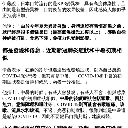
伊藤說，日本目前流行的是KP.3變異株，具有高度傳染性，且
由於是新型變異株，目前疫苗的效果較差，因此感染人數似乎
正持續增加。
他說：「
由於今年夏天異常炎熱，身體還沒有習慣高溫之前，
就已經歷很多個猛暑日（最高氣溫攝氏35度以上），導致
自律
神經被打亂、食慾下降，免疫力也受到影響。
」
都是發燒和倦怠，近期新冠肺炎症狀和中暑初期相
似
伊藤表示，在他的診所也遇過出現發燒症狀、以為自己感染
COVID-19的患者，但其實是中暑。「COVID-19和中暑的初
期症狀都是發燒和倦怠，兩者十分相似。」
他指出，中暑的時候，有些人會發燒，有些人不會，但與感染
COVID-19的初期症狀相似。
中暑的後續症狀包括頭暈、四肢
無力、意識障礙和嘔吐
等，
COVID-19則可能會有喉嚨痛、咳
嗽、流鼻水和腹瀉
。不過，光憑初期症狀，很難判斷是中暑還
是感染COVID-19，因此不要輕易自我判斷，建議就醫。