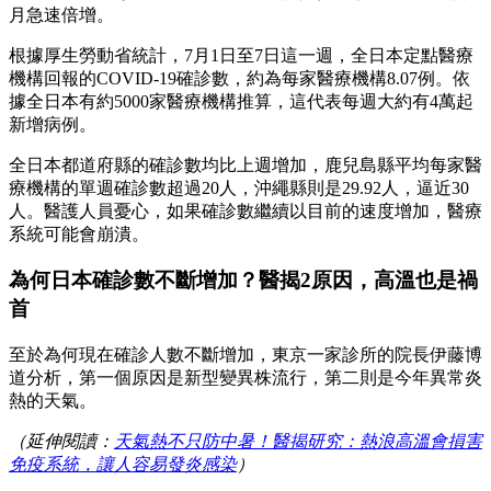
月急速倍增。
根據厚生勞動省統計，7月1日至7日這一週，全日本定點醫療
機構回報的COVID-19確診數，約為每家醫療機構8.07例。依
據全日本有約5000家醫療機構推算，這代表每週大約有4萬起
新增病例。
全日本都道府縣的確診數均比上週增加，鹿兒島縣平均每家醫
療機構的單週確診數超過20人，沖繩縣則是29.92人，逼近30
人。醫護人員憂心，如果確診數繼續以目前的速度增加，醫療
系統可能會崩潰。
為何日本確診數不斷增加？醫揭2原因，高溫也是禍
首
至於為何現在確診人數不斷增加，東京一家診所的院長伊藤博
道分析，第一個原因是新型變異株流行，第二則是今年異常炎
熱的天氣。
（延伸閱讀：
天氣熱不只防中暑！醫揭研究：熱浪高溫會損害
免疫系統，讓人容易發炎感染
）