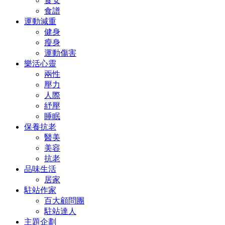
食安
食譜
運動減重
健身
瘦身
運動傷害
樂活心靈
兩性
壓力
人際
紓壓
睡眠
保養抗老
醫美
美容
抗老
品味生活
居家
駐站作家
百大顧問團
駐站達人
主題企劃