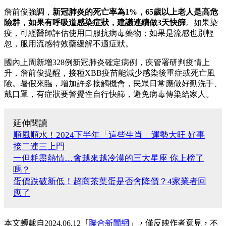
詹前俊強調，
新冠肺炎的死亡率為1%，65歲以上老人是高危
險群，如果有呼吸道感染症狀，建議連續做3天快篩
。如果染
疫，可經醫師評估使用口服抗病毒藥物；如果是流感也別輕
忽，服用流感特效藥緩解不適症狀。
國內上周新增328例新冠肺炎確定病例，疾管署研判疫情上
升，詹前俊提醒，接種XBB疫苗能減少感染後重症或死亡風
險。暑假來臨，增加許多接觸機會，民眾日常應做好勤洗手、
戴口罩，有症狀要警覺性自行快篩，避免病毒傳染給家人。
延伸閱讀
順風順水！2024下半年「這些生肖」運勢大旺 好事
接二連三上門
一但耗盡熱情…會越來越冷漠的三大星座 你上榜了
嗎？
蛋價跌破新低！超商茶葉蛋是否會降價？4家業者回
應了
本文轉載自
2024.06.12
「
聯合新聞網
」
，僅反映作者意見，不