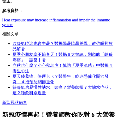
發生。
參考資料：
Heat exposure may increase inflammation and impair the immune
system
相關文章
吹冷氣吃冰也會中暑？醫揭陽暑陰暑差異，教你喝對飲
品解暑
夏季心肌梗塞不輸冬天！醫揭６大警訊，別忽略「轉移
疼痛」、誤當中暑
立秋吃什麼？小心秋老虎！慎防「夏季流感」中醫揭４
養生心法
夏天膝蓋痛、僵硬卡卡？醫警告：吃冰恐催化關節發
炎，４招預防關節退化
待冷氣房易慢性缺水、頭痛？營養師揭７大缺水症狀，
這２種飲料別過量
新型冠狀病毒
新冠疫情再起！營養師教你吃對 6 大營養