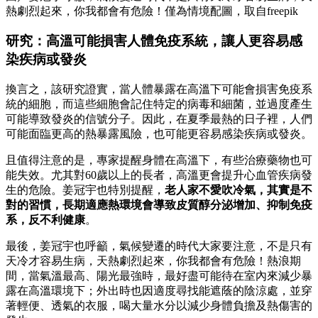
熱劇烈起來，你我都會有危險！僅為情境配圖，取自freepik
研究：高溫可能損害人體免疫系統，讓人更容易感
染疾病或發炎
換言之，該研究證實，當人體暴露在高溫下可能會損害免疫系
統的細胞，而這些細胞會記住特定的病毒和細菌，並過度產生
可能導致發炎的信號分子。因此，在夏季最熱的日子裡，人們
可能面臨更高的熱暴露風險，也可能更容易感染疾病或發炎。
且值得注意的是，專家提醒身體在高溫下，有些治療藥物也可
能失效。尤其對60歲以上的長者，高溫更會提升心血管疾病發
生的危險。姜冠宇也特別提醒，
老人家不愛吹冷氣，其實是不
對的習慣，長期適應熱環境會導致皮質醇分泌增加、抑制免疫
系，反不利健康
。
最後，姜冠宇也呼籲，氣候變遷的時代大家要注意，不是只有
天冷才容易生病，天熱劇烈起來，你我都會有危險！熱浪期
間，當氣溫最高、陽光最強時，最好盡可能待在室內來減少暴
露在高溫環境下；外出時也因適度尋找能遮蔭的陰涼處，並穿
著輕便、透氣的衣服，喝大量水分以減少身體負擔及熱傷害的