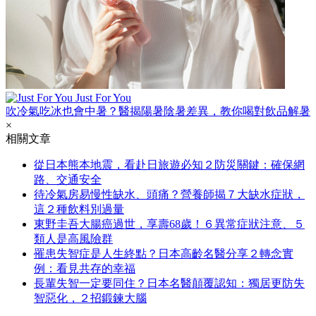
Just For You
吹冷氣吃冰也會中暑？醫揭陽暑陰暑差異，教你喝對飲品解暑
×
相關文章
從日本熊本地震，看赴日旅遊必知２防災關鍵：確保網
路、交通安全
待冷氣房易慢性缺水、頭痛？營養師揭７大缺水症狀，
這２種飲料別過量
東野圭吾大腸癌過世，享壽68歲！６異常症狀注意、５
類人是高風險群
罹患失智症是人生終點？日本高齡名醫分享２轉念實
例：看見共存的幸福
長輩失智一定要同住？日本名醫顛覆認知：獨居更防失
智惡化，２招鍛鍊大腦