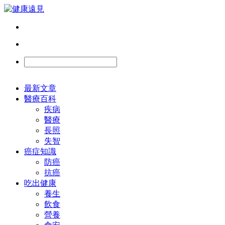
最新文章
醫療百科
疾病
醫療
長照
失智
癌症知識
防癌
抗癌
吃出健康
養生
飲食
營養