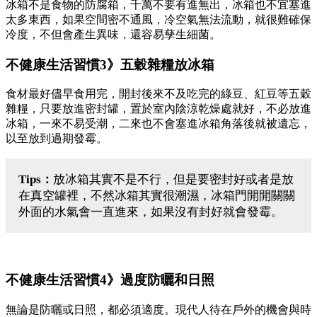
冰箱不是食物的防腐箱，千萬不要有進無出，冰箱也不宜塞進
太多東西，如果空間密不通風，冷空氣無法流動，就很難確保
冷度，不但會產生異味，還容易孳生細菌。
不健康生活習慣3》五穀雜糧放冰箱
食材最好儘早食用完，開封後來不及吃完的綠豆、紅豆等五穀
雜糧，只要放進密封罐，置於室內陰涼乾燥處就好，不必放進
冰箱，一來不易受潮，二來也不會塞進冰箱角落後就被遺忘，
以至放到過期發霉。
Tips：
放冰箱其實不是不行，但是要密封好或者是放
在真空罐裡，不然冰箱其實很潮濕，冰箱門開開關關
外面的水氣會一直進來，如果沒有封好就會發霉。
不健康生活習慣4》過度防曬和日照
無論是防曬或日照，都必須適度。現代人待在戶外的機會與時