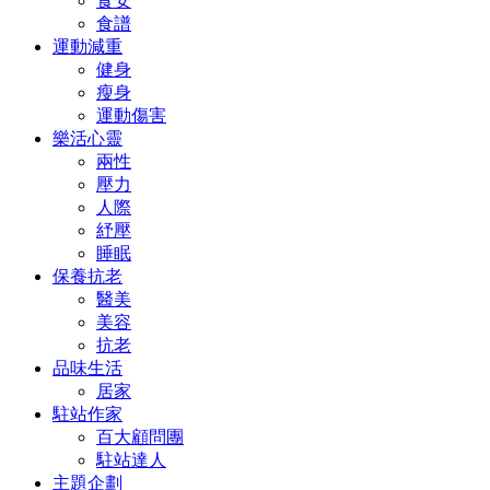
食安
食譜
運動減重
健身
瘦身
運動傷害
樂活心靈
兩性
壓力
人際
紓壓
睡眠
保養抗老
醫美
美容
抗老
品味生活
居家
駐站作家
百大顧問團
駐站達人
主題企劃