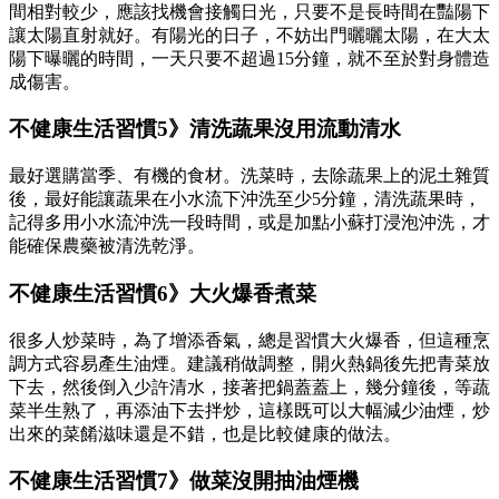
間相對較少，應該找機會接觸日光，只要不是長時間在豔陽下
讓太陽直射就好。有陽光的日子，不妨出門曬曬太陽，在大太
陽下曝曬的時間，一天只要不超過15分鐘，就不至於對身體造
成傷害。
不健康生活習慣5》清洗蔬果沒用流動清水
最好選購當季、有機的食材。洗菜時，去除蔬果上的泥土雜質
後，最好能讓蔬果在小水流下沖洗至少5分鐘，清洗蔬果時，
記得多用小水流沖洗一段時間，或是加點小蘇打浸泡沖洗，才
能確保農藥被清洗乾淨。
不健康生活習慣6》大火爆香煮菜
很多人炒菜時，為了增添香氣，總是習慣大火爆香，但這種烹
調方式容易產生油煙。建議稍做調整，開火熱鍋後先把青菜放
下去，然後倒入少許清水，接著把鍋蓋蓋上，幾分鐘後，等蔬
菜半生熟了，再添油下去拌炒，這樣既可以大幅減少油煙，炒
出來的菜餚滋味還是不錯，也是比較健康的做法。
不健康生活習慣7》做菜沒開抽油煙機