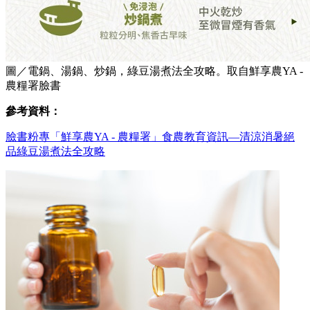
圖／電鍋、湯鍋、炒鍋，綠豆湯煮法全攻略。取自鮮享農YA -
農糧署臉書
參考資料：
臉書粉專「鮮享農YA - 農糧署」食農教育資訊—清涼消暑絕
品綠豆湯煮法全攻略