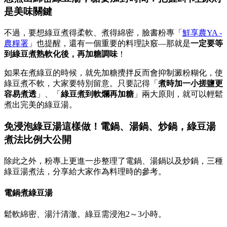
是美味關鍵
不過，要想綠豆煮得柔軟、煮得綿密，臉書粉專「
鮮享農YA -
農糧署
」也提醒，還有一個重要的料理訣竅—那就是
一定要等
到綠豆煮熟軟化後，再加糖調味
！
如果在煮綠豆的時候，就先加糖攪拌反而會抑制澱粉糊化，使
綠豆煮不軟，大家要特別留意。只要記得「
煮時加一小搓鹽更
容易煮透
」、「
綠豆煮到軟爛再加糖
」兩大原則，就可以輕鬆
煮出完美的綠豆湯。
免浸泡綠豆湯這樣做！電鍋、湯鍋、炒鍋，綠豆湯
煮法比例大公開
除此之外，粉專上更進一步整理了電鍋、湯鍋以及炒鍋，三種
綠豆湯煮法，分享給大家作為料理時的參考。
電鍋煮綠豆湯
鬆軟綿密、湯汁清澈。綠豆需浸泡2～3小時。