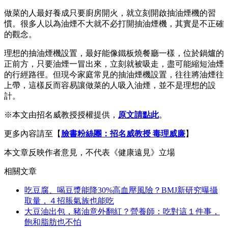
做菜的人最好養成只要廚房開火，就立刻開啟抽油煙機的習
慣。很多人以為油煙不大就不必打開抽油煙機，其實是不正確
的觀念。
理想的抽油煙機設置，最好能像鐵板燒餐廳一樣，位於鍋爐的
正前方，只要油煙一冒出來，立刻就被吸走，盡可能縮短油煙
的行經路徑。但現今家庭常見的抽油煙機設置，往往將油煙往
上帶，這樣反而容易讓做菜的人吸入油煙，並不是理想的設
計。
※本文由招名威教授授權提供，
原文請點此
。
更多內容請至【
臉書粉絲團：招名威教授 毒理威廉
】
本文章反映作者意見，不代表《健康遠見》立場
相關文章
吃豆腐、喝豆漿能降30%高血壓風險？BMJ新研究曝攝
取量，４招脹氣族也能吃
大豆油出包，豬油意外翻紅？營養師：吃對這１件事，
飽和脂肪也不怕