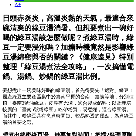
A+
日頭赤炎炎，高溫炎熱的天氣，最適合來
碗清爽的綠豆湯消暑。但想要煮出一碗好
喝的綠豆湯該怎麼做呢？煮綠豆湯時，綠
豆一定要浸泡嗎？加糖時機竟然是影響綠
豆湯綿密與否的關鍵？《健康遠見》特別
整理「綠豆湯煮法全攻略」，一次搞懂電
鍋、湯鍋、炒鍋的綠豆湯比例。
要想煮出一碗美味好喝的綠豆湯，首先得要先「選對」綠豆！
國產綠豆主要產區集中於嘉南平原的台南、嘉義等地，分別種
植「臺南3號油綠豆」皮厚有光澤，適合製成餡料；以及栽培
較廣的「臺南5號粉綠豆」略帶粉質，易煮爛，適合綠豆湯。
而其中，粉綠豆具有烹煮時間短、較易熟透的優點，為煮綠豆
湯的首要之選。
想煮出綿密綠豆湯，糖要加對時間！把握2料理原則