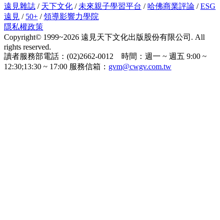
加入健康遠見Line，對身體
好！
遠見雜誌
/
天下文化
/
未來親子學習平台
/
哈佛商業評論
/
ESG
遠見
/
50+
/
領導影響力學院
隱私權政策
Copyright© 1999~2026 遠見天下文化出版股份有限公司. All
rights reserved.
讀者服務部電話：(02)2662-0012 時間：週一 ~ 週五 9:00 ~
12:30;13:30 ~ 17:00 服務信箱：
gvm@cwgv.com.tw