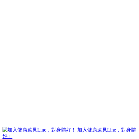
泡腳水中加粗鹽。腳掌有一個排毒的穴位，「湧泉穴」可幫助
排毒，再加上加入粗鹽的效果，可避免水液回收至腳掌，進而
避免腳部浮腫。
圖／夏天養生祕訣，5步驟除濕好簡單。馬光醫療網提供
翁鈺明中醫師 佑昌馬光中醫診所
更多內容請至
【
馬光醫療網
】／【
臉書粉絲團：馬光醫療網
】
相關文章
濕氣重吃什麼？中醫師推薦 23 種去濕養脾胃食物，排濕
兼減肥
吹冷氣吃冰也會中暑？醫揭陽暑陰暑差異，教你喝對飲
品解暑
立秋吃什麼？小心秋老虎！慎防「夏季流感」中醫揭４
養生心法
立秋吃什麼？中醫推薦百合雪梨茶食譜，按３大穴位宣
肺止咳
吃豆腐、喝豆漿能降30%高血壓風險？BMJ新研究曝攝
取量，４招脹氣族也能吃