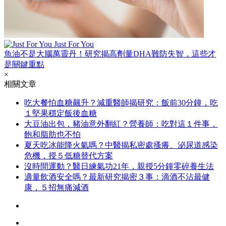
Just For You
魚油不是大腦萬靈丹！研究揭高劑量DHA難防失智，這些才
是關鍵重點
×
相關文章
吃大餐怕血糖飆升？減重醫師揭研究：飯前30分鐘，吃
１堅果穩定飯後血糖
大豆油出包，豬油意外翻紅？營養師：吃對這１件事，
飽和脂肪也不怕
夏天吃冰能降火氣嗎？中醫揭私密處搔癢、泌尿道感染
危機，授５低糖替代方案
沒時間運動？醫日練氣功21年，親授5分鐘零碎養生法
適量飲酒安全嗎？最新研究揭密３事：滴酒不沾最健
康，５招無痛減酒