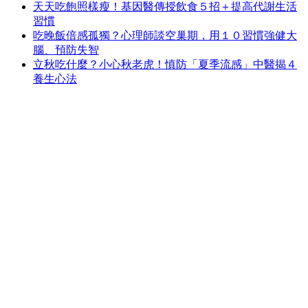
天天吃飽照樣瘦！基因醫傳授飲食５招＋提高代謝生活
習慣
吃晚飯倍感孤獨？心理師談空巢期，用１０習慣強健大
腦、預防失智
立秋吃什麼？小心秋老虎！慎防「夏季流感」中醫揭４
養生心法
飲食
濕氣重怎麼辦？吃什麼改善？中醫教你喝
對綠豆湯幫體內除濕