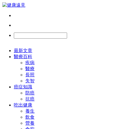
最新文章
醫療百科
疾病
醫療
長照
失智
癌症知識
防癌
抗癌
吃出健康
養生
飲食
營養