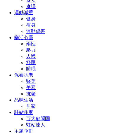
食安
食譜
運動減重
健身
瘦身
運動傷害
樂活心靈
兩性
壓力
人際
紓壓
睡眠
保養抗老
醫美
美容
抗老
品味生活
居家
駐站作家
百大顧問團
駐站達人
主題企劃