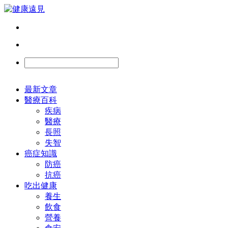
最新文章
醫療百科
疾病
醫療
長照
失智
癌症知識
防癌
抗癌
吃出健康
養生
飲食
營養