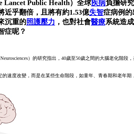
et Public Health）全球
疾病
負擔研究（G
將近乎翻倍，且將有約1.53億
失智
症病例的
來沉重的
照護
壓力
，也對社會
醫療
系統造成
智症呢？
in Neurosciences）的研究指出，40歲至50歲之間的大
定的速度改變，而是在某些生命階段，如童年、青春期和老年期