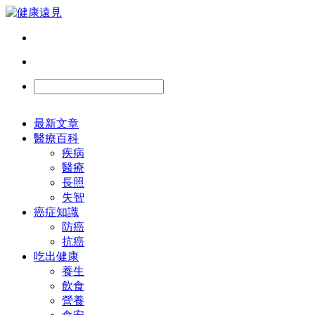
最新文章
醫療百科
疾病
醫療
長照
失智
癌症知識
防癌
抗癌
吃出健康
養生
飲食
營養