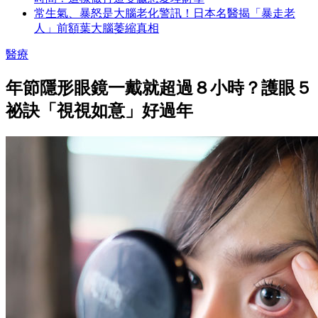
常生氣、暴怒是大腦老化警訊！日本名醫揭「暴走老
人」前額葉大腦萎縮真相
醫療
年節隱形眼鏡一戴就超過８小時？護眼５
祕訣「視視如意」好過年