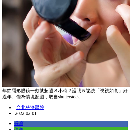
年節隱形眼鏡一戴就超過８小時？護眼５祕訣「視視如意」好
過年。僅為情境配圖，取自shutterstock
台北慈濟醫院
2022-02-01
分享
傳送