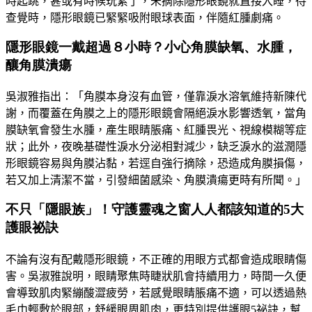
時起跳，甚或有時候玩累了，未摘除隱形眼鏡就直接入睡，待
查覺時，隱形眼鏡已緊緊吸附眼球表面，伴隨紅腫劇痛。
隱形眼鏡一戴超過８小時？小心角膜缺氧、水腫，
釀角膜潰瘍
吳淑雅指出：「角膜本身沒有血管，僅靠淚水溶氧維持新陳代
謝，而覆蓋在角膜之上的隱形眼鏡會隔絕淚水影響透氧，當角
膜缺氧會發生水腫，產生眼睛脹痛、紅腫畏光、視線模糊等症
狀；此外，夜晚基礎性淚水分泌相對減少，缺乏淚水的滋潤隱
形眼鏡容易與角膜沾黏，若逕自強行摘除，恐造成角膜損傷，
若又加上清潔不當，引發細菌感染、角膜潰瘍更時有所聞。」
不只「隱眼族」！守護靈魂之窗人人都該知道的5大
護眼祕訣
不論有沒有配戴隱形眼鏡，不正確的用眼方式都會造成眼睛傷
害。吳淑雅說明，眼睛聚焦時睫狀肌會持續用力，時間一久便
會導致肌肉緊繃酸澀疲勞，若感覺眼睛脹痛不適，可以透過熱
毛巾輕敷於眼部，舒緩眼周肌肉，更特別提供護眼
5
祕訣，幫