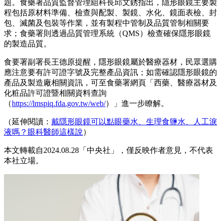
題。食藥署品質監督管理組科長邱文銹指出，隱形眼鏡主要製
程包括原材料準備、檢查與配製、製鏡、水化、鏡面表檢、封
包、滅菌及包裝等作業，並有製程中管制及品質管制相關要
求；食藥署則透過品質管理系統（QMS）檢查確保隱形眼鏡
的製造品質。
食要署副署長王德原提醒，隱形眼鏡屬於醫療器材，民眾選購
應注意要有許可證字號及完整產品資訊；如需確認隱形眼鏡的
產品及製造廠相關資訊，可至食藥署網頁「西藥、醫療器材及
化粧品許可證暨相關資料查詢
（
https://lmspiq.fda.gov.tw/web/
）」進一步瞭解。
（延伸閱讀：
戴隱形眼鏡可以點眼藥水、生理食鹽水、人工淚
液嗎？眼科醫師這樣說
）
本文轉載自2024.08.28「中央社」，僅反映作者意見，不代表
本社立場。