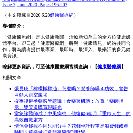
Issue 3, June 2020, Pages 196-203
（本文轉載自2020.6.28
健康醫療網
）
專欄簡介：
「健康醫療網」是以健康新聞、治療新知為主的全方位健康媒
體平台。即日起「健康醫療網」將與「健康遠見」網站共同合
作，將為讀者提供最專業、最即時、最深入、最樂活的多元健
康資訊。
瞭解更多資訊，可至健康醫療網官網查詢：【
健康醫療網
】
相關文章
張員瑛「檸檬橄欖油」怎麼喝？營養師曝４功效，警告
４類人別空腹喝
擬事後避孕藥嚴管惹議！食藥署研議：放寬「藥師指
示」雙管道購買現曙光
當急診醫師成了中風病患：他復健6個月「重啟人生」的
高效自救處方
情侶金錢觀不同只能分手？花錢坐計程車是浪費錢或買
時間？這樣做打造雙贏戀愛理財學