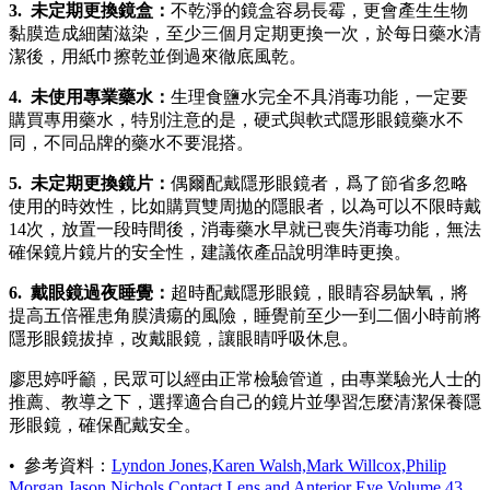
3. 未定期更換鏡盒：
不乾淨的鏡盒容易長霉，更會產生生物
黏膜造成細菌滋染，至少三個月定期更換一次，於每日藥水清
潔後，用紙巾擦乾並倒過來徹底風乾。
4. 未使用專業藥水：
生理食鹽水完全不具消毒功能，一定要
購買專用藥水，特別注意的是，硬式與軟式隱形眼鏡藥水不
同，不同品牌的藥水不要混搭。
5. 未定期更換鏡片：
偶爾配戴隱形眼鏡者，爲了節省多忽略
使用的時效性，比如購買雙周拋的隱眼者，以為可以不限時戴
14次，放置一段時間後，消毒藥水早就已喪失消毒功能，無法
確保鏡片鏡片的安全性，建議依產品說明準時更換。
6. 戴眼鏡過夜睡覺：
超時配戴隱形眼鏡，眼睛容易缺氧，將
提高五倍罹患角膜潰瘍的風險，睡覺前至少一到二個小時前將
隱形眼鏡拔掉，改戴眼鏡，讓眼睛呼吸休息。
廖思婷呼籲，民眾可以經由正常檢驗管道，由專業驗光人士的
推薦、教導之下，選擇適合自己的鏡片並學習怎麼清潔保養隱
形眼鏡，確保配戴安全。
• 參考資料：
Lyndon Jones,Karen Walsh,Mark Willcox,Philip
Morgan,Jason Nichols,Contact Lens and Anterior Eye,Volume 43,