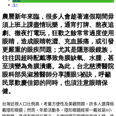
A+
農曆新年來臨，很多人會趁著連假期間毋
須上班上課盡情玩樂，通宵打牌、熬夜追
劇、徹夜打電玩，狂歡之餘常常過度使用
眼睛，造成眼睛乾澀、充血脹痛，或引發
更嚴重的眼疾問題；尤其是隱形眼鏡族，
往往因超時配戴導致角膜缺氧、水腫，甚
至演變為角膜潰瘍。為此，台北慈濟醫院
眼科部吳淑雅醫師分享護眼5祕訣，呼籲
民眾歡慶佳節的同時，也須注意眼睛保
健。
台灣近視人口比例高，考量方便性及美觀問題，許多人選擇佩
戴隱形眼鏡；然而，年節活動多，隱形眼鏡經常一戴就是8小