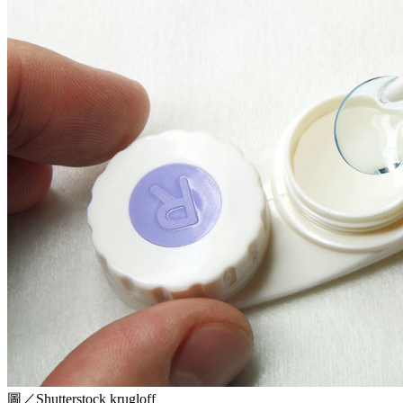
圖／Shutterstock krugloff