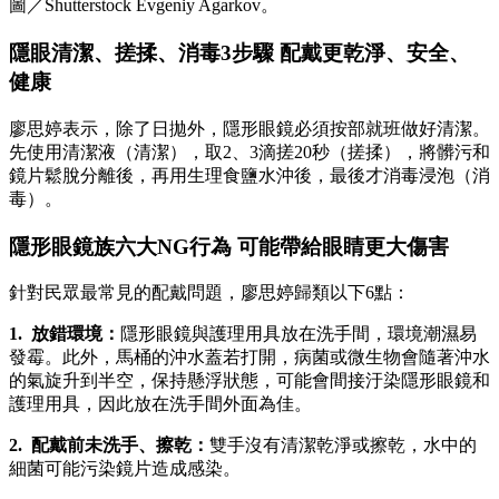
圖／Shutterstock Evgeniy Agarkov。
隱眼清潔、搓揉、消毒3步驟 配戴更乾淨、安全、
健康
廖思婷表示，除了日拋外，隱形眼鏡必須按部就班做好清潔。
先使用清潔液（清潔），取2、3滴搓20秒（搓揉），將髒污和
鏡片鬆脫分離後，再用生理食鹽水沖後，最後才消毒浸泡（消
毒）。
隱形眼鏡族六大NG行為 可能帶給眼睛更大傷害
針對民眾最常見的配戴問題，廖思婷歸類以下6點：
1. 放錯環境：
隱形眼鏡與護理用具放在洗手間，環境潮濕易
發霉。此外，馬桶的沖水蓋若打開，病菌或微生物會隨著沖水
的氣旋升到半空，保持懸浮狀態，可能會間接汙染隱形眼鏡和
護理用具，因此放在洗手間外面為佳。
2. 配戴前未洗手、擦乾：
雙手沒有清潔乾淨或擦乾，水中的
細菌可能污染鏡片造成感染。