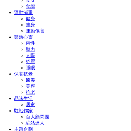
食安
食譜
運動減重
健身
瘦身
運動傷害
樂活心靈
兩性
壓力
人際
紓壓
睡眠
保養抗老
醫美
美容
抗老
品味生活
居家
駐站作家
百大顧問團
駐站達人
主題企劃