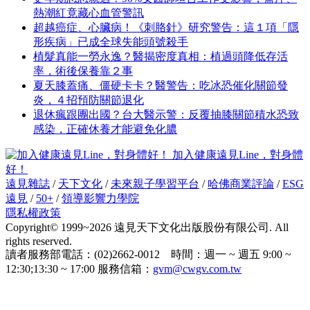
熱潮紅竟藏心血管警訊
超越癌症、心臟病！《刺胳針》研究警告：這１項「隱
形疾病」已成全球失能頭號殺手
植髮真能一勞永逸？醫揭密度真相：植過頭降低存活
率，術後保養靠２事
夏天膝蓋痛、僵硬卡卡？醫警告：吃冰恐催化關節發
炎，４招預防關節退化
退休瘋跟團出國？台大醫示警：反覆抽膝關節積水恐致
感染，正確休養才能避免化膿
加入健康遠見Line，對身體
好！
遠見雜誌
/
天下文化
/
未來親子學習平台
/
哈佛商業評論
/
ESG
遠見
/
50+
/
領導影響力學院
隱私權政策
Copyright© 1999~2026 遠見天下文化出版股份有限公司. All
rights reserved.
讀者服務部電話：(02)2662-0012 時間：週一 ~ 週五 9:00 ~
12:30;13:30 ~ 17:00 服務信箱：
gvm@cwgv.com.tw