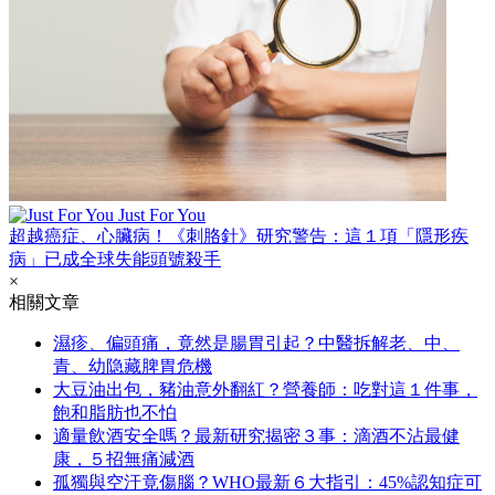
Just For You
超越癌症、心臟病！《刺胳針》研究警告：這１項「隱形疾
病」已成全球失能頭號殺手
×
相關文章
濕疹、偏頭痛，竟然是腸胃引起？中醫拆解老、中、
青、幼隐藏脾胃危機
大豆油出包，豬油意外翻紅？營養師：吃對這１件事，
飽和脂肪也不怕
適量飲酒安全嗎？最新研究揭密３事：滴酒不沾最健
康，５招無痛減酒
孤獨與空汙竟傷腦？WHO最新６大指引：45%認知症可