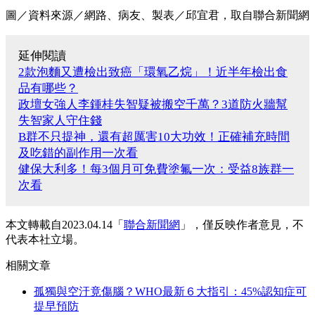
圖／資料來源／網路、病友、製表／邱宜君，取自聯合新聞網
延伸閱讀
2款泡麵又遭檢出致癌「環氧乙烷」！近半年檢出食
品有哪些？
政壇女強人李鍾桂失智疑被搬空千萬？3道防火牆幫
失智家人守住錢
B群不只提神，還有超厲害10大功效！正確補充時間
及吃錯的副作用一次看
健保大利多！每3個月可免費塗氟一次：受益8族群一
次看
本文轉載自2023.04.14「
聯合新聞網
」，僅反映作者意見，不
代表本社立場。
相關文章
孤獨與空汙竟傷腦？WHO最新６大指引：45%認知症可
提早預防