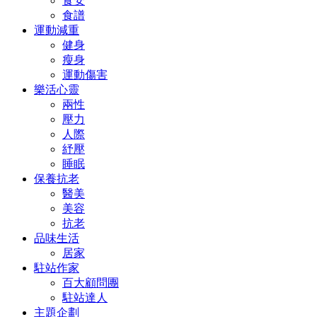
食安
食譜
運動減重
健身
瘦身
運動傷害
樂活心靈
兩性
壓力
人際
紓壓
睡眠
保養抗老
醫美
美容
抗老
品味生活
居家
駐站作家
百大顧問團
駐站達人
主題企劃