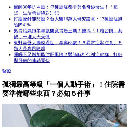
醫師30年抗４癌：每種癌症都非莫名奇妙發生！「這
些」生活惡習絕對別犯
打瘦瘦針能防癌？台大醫16萬人研究證實：13種癌症風
險降41%
男胃脹氣拖半年就醫竟胃癌三期！醫揭「１壞習慣」惹
禍，一堆人天天做
東野圭吾大腸癌過世，享壽68歲！６異常症狀注意、５
類人是高風險群
睡眠不足增加脂肪肝風險？醫師解析代謝症候群、打鼾
與肝病的連鎖關係
醫療
孤獨最高等級「一個人動手術」！住院需
要準備哪些東西？必知５件事