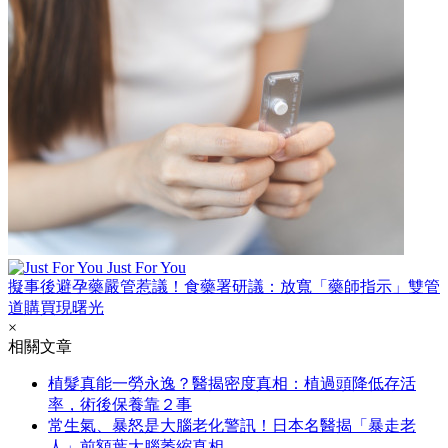
Just For You
擬事後避孕藥嚴管惹議！食藥署研議：放寬「藥師指示」雙管
道購買現曙光
×
相關文章
植髮真能一勞永逸？醫揭密度真相：植過頭降低存活
率，術後保養靠２事
常生氣、暴怒是大腦老化警訊！日本名醫揭「暴走老
人」前額葉大腦萎縮真相