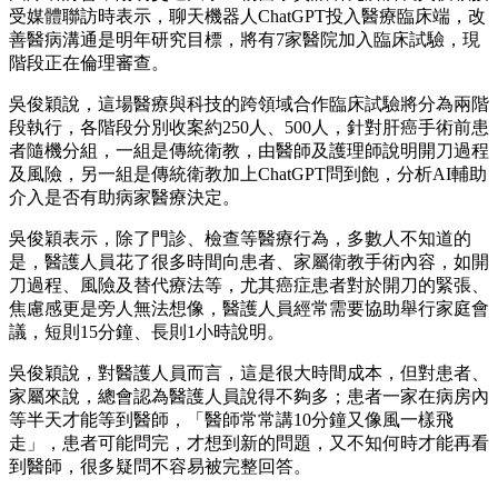
受媒體聯訪時表示，聊天機器人ChatGPT投入醫療臨床端，改
善醫病溝通是明年研究目標，將有7家醫院加入臨床試驗，現
階段正在倫理審查。
吳俊穎說，這場醫療與科技的跨領域合作臨床試驗將分為兩階
段執行，各階段分別收案約250人、500人，針對肝癌手術前患
者隨機分組，一組是傳統衛教，由醫師及護理師說明開刀過程
及風險，另一組是傳統衛教加上ChatGPT問到飽，分析AI輔助
介入是否有助病家醫療決定。
吳俊穎表示，除了門診、檢查等醫療行為，多數人不知道的
是，醫護人員花了很多時間向患者、家屬衛教手術內容，如開
刀過程、風險及替代療法等，尤其癌症患者對於開刀的緊張、
焦慮感更是旁人無法想像，醫護人員經常需要協助舉行家庭會
議，短則15分鐘、長則1小時說明。
吳俊穎說，對醫護人員而言，這是很大時間成本，但對患者、
家屬來說，總會認為醫護人員說得不夠多；患者一家在病房內
等半天才能等到醫師，「醫師常常講10分鐘又像風一樣飛
走」，患者可能問完，才想到新的問題，又不知何時才能再看
到醫師，很多疑問不容易被完整回答。