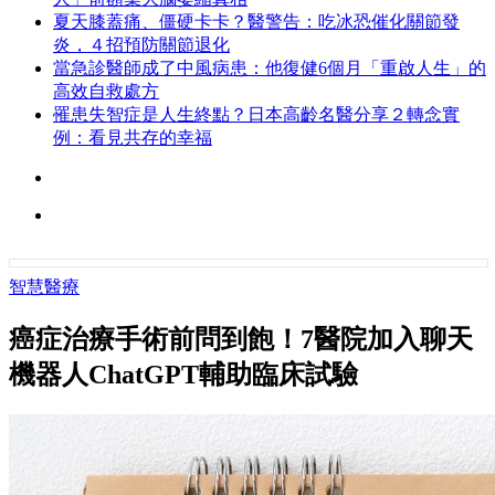
夏天膝蓋痛、僵硬卡卡？醫警告：吃冰恐催化關節發
炎，４招預防關節退化
當急診醫師成了中風病患：他復健6個月「重啟人生」的
高效自救處方
罹患失智症是人生終點？日本高齡名醫分享２轉念實
例：看見共存的幸福
智慧醫療
癌症治療手術前問到飽！7醫院加入聊天
機器人ChatGPT輔助臨床試驗