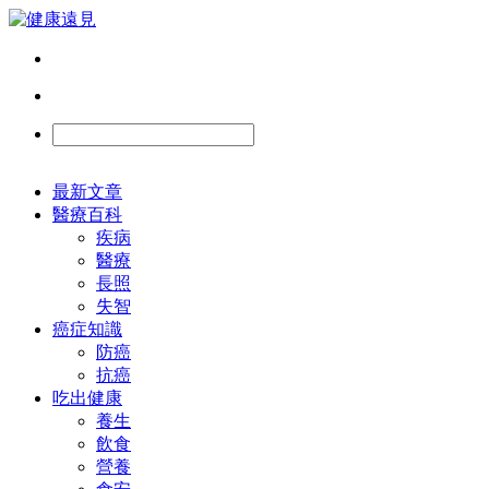
最新文章
醫療百科
疾病
醫療
長照
失智
癌症知識
防癌
抗癌
吃出健康
養生
飲食
營養