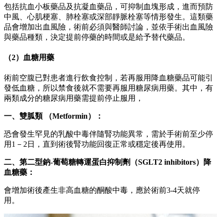
包括抗血小板藥品及抗凝血藥品，可抑制血塊形成，進而預防
中風、心肌梗塞、肺栓塞或深部靜脈栓塞等情形發生。這類藥
品會增加出血風險，術前必須與醫師討論，並依手術出血風險
與藥品種類，決定提前停藥的時間或是給予替代藥品。
（2）血糖用藥
術前空腹已對患者進行飲食控制，若再服用降血糖藥品可能引
發低血糖，所以禁食後就不需要再服用糖尿病用藥。其中，有
兩類成分的糖尿病用藥需提前停止服用，
一、雙胍類 （Metformin）：
恐會發生罕見的乳酸中毒伴隨腎功能異常，需於手術前至少停
用1－2日，直到術後腎功能回復正常或穩定後再使用。
二、第二型鈉-葡萄糖轉運蛋白抑制劑（SGLT2 inhibitors）降
血糖藥：
會增加術後產生非高血糖的酮酸中毒，應於術前3-4天就停
用。