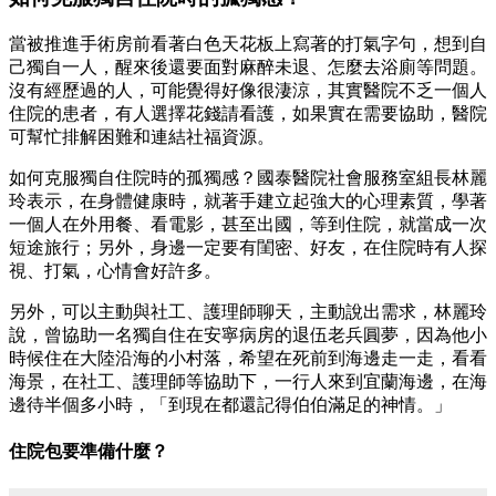
當被推進手術房前看著白色天花板上寫著的打氣字句，想到自
己獨自一人，醒來後還要面對麻醉未退、怎麼去浴廁等問題。
沒有經歷過的人，可能覺得好像很淒涼，其實醫院不乏一個人
住院的患者，有人選擇花錢請看護，如果實在需要協助，醫院
可幫忙排解困難和連結社福資源。
如何克服獨自住院時的孤獨感？國泰醫院社會服務室組長林麗
玲表示，在身體健康時，就著手建立起強大的心理素質，學著
一個人在外用餐、看電影，甚至出國，等到住院，就當成一次
短途旅行；另外，身邊一定要有閨密、好友，在住院時有人探
視、打氣，心情會好許多。
另外，可以主動與社工、護理師聊天，主動說出需求，林麗玲
說，曾協助一名獨自住在安寧病房的退伍老兵圓夢，因為他小
時候住在大陸沿海的小村落，希望在死前到海邊走一走，看看
海景，在社工、護理師等協助下，一行人來到宜蘭海邊，在海
邊待半個多小時，「到現在都還記得伯伯滿足的神情。」
住院包要準備什麼？