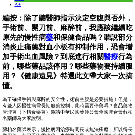
A+
編按：除了聽醫師指示決定空腹與否外，
手術前、開刀前、麻醉前，我應該繼續吃
原先的慢性病
藥
和保健食品嗎？聽說部分
消炎止痛藥對血小板有抑制作用，恐會增
加手術出血風險？到底進行相關
醫療
行為
前，哪些藥品該停用？哪些藥物要持續服
用？《健康遠見》特選此文帶大家一次搞
懂。
為了確保手術與麻醉的安全性，術前空腹是必要措施！但是，
有些人因慢性病需長期服藥控制，此時需要停藥嗎？食品藥物
管理署（下稱食藥署）邀請中華民國藥師公會全國聯合會蘇柏
名藥師為大家說明。
蘇柏名藥師表示，慢性病因治療時間長或無法痊癒，所以得長