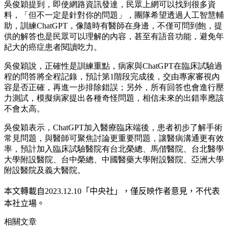
吳俊穎提到，即使網路資訊發達，民眾上網可以找到很多資
料，「但不一定是針對你的問題」，團隊希望透過人工智慧輔
助，訓練ChatGPT，像隨時有醫師在身邊，不僅可問到飽，提
供的解答也是民眾可以理解的內容，甚至有語音功能，避免年
紀大的癌症患者閱讀吃力。
吳俊穎說，正確性是訓練重點，病家與ChatGPT在臨床試驗過
程的問答將全程記錄，預計第1階段完成後，交由專家審視內
容是否正確，再進一步排除錯誤；另外，所有回答也會進行壓
力測試，模擬病家提出各種奇怪問題，相信未來的出錯率應該
不會太高。
吳俊穎表示，ChatGPT加入醫療臨床端後，患者初步了解手術
常見問題，與醫師可聚焦討論更重要問題，讓醫病溝通更有效
率，預計加入臨床試驗醫院有台北榮總、馬偕醫院、台北醫學
大學附設醫院、台中榮總、中國醫藥大學附設醫院、亞洲大學
附設醫院及義大醫院。
本文轉載自
2023
.12.10
「中央社」
，僅反映作者意見，不代表
本社立場。
相關文章