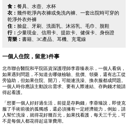
食：
餐具、水壺、水杯
衣：
幾件乾淨內衣褲或免洗內褲、一套出院時可穿的
乾淨外衣外褲
住：
臉盆、牙刷、洗面乳、沐浴乳、毛巾、脫鞋
行：
少量現金、信用卡、提款卡、健保卡、身份證
育樂：
書籍、3C產品、耳機、充電線
一個人住院，留意3件事
北市聯合醫院和平院區資深護理師李蓉臻表示，一個人看病，
如果遇到問題，不知道去哪做檢驗、批價、領藥，還有志工從
旁協助，但如果住院、開刀，可能連洗澡、換衣服都成問題。
一個人時你應該主動說出需求、要有人際連結、存夠錢才能請
得起看護。
「想要一個人好好過生活，前提是存夠錢」李蓉臻說，即使克
服了手術前後的孤獨感，還必須擁有一定經濟能力，例如，請
人幫忙洗澡，就得花好幾百元，如果找看護，每天三千元，可
不是每個人都花得起這筆費用。